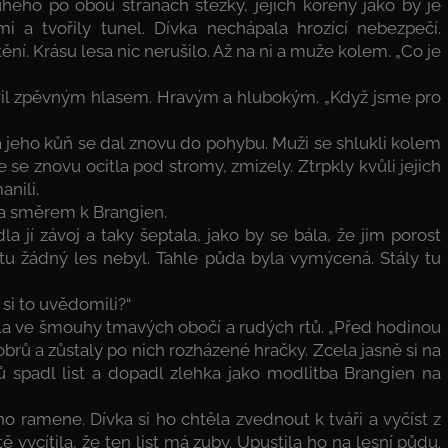
ého po obou stranách stezky, jejich kořeny jako by je
mi a tvořily tunel. Dívka nechápala hrozící nebezpečí.
ní. Krásu lesa nic nerušilo. Až na ni a muže kolem. „Co je
uvil zpěvným hlasem. Hravým a hlubokým. „Když jsme pro
 jeho kůň se dal znovu do pohybu. Muži se shlukli kolem
že se znovu ocitla pod stromy, zmizely. Ztrpkly kvůli jejich
anili.
la směrem k Brangien.
dla jí závoj a taky šeptala, jako by se bála, že jim porost
 tu žádný les nebyl. Tahle půda byla vymýcená. Stály tu
si to uvědomili?“
 slila ve šmouhy tmavých obočí a rudých rtů. „Před hodinou
obrů a zůstaly po nich rozházené hračky. Zcela jasně si na
ů spadl list a dopadl zlehka jako modlitba Brangien na
ho ramene. Dívka si ho chtěla zvednout k tváři a vyčíst z
ě vycítila, že ten list má zuby. Upustila ho na lesní půdu.