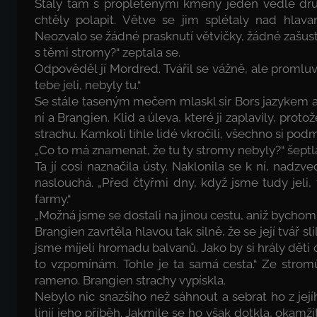
Stály tam s propletenými kmeny jeden vedle druh
chtěly polapit. Větve se jim splétaly nad hlava
Neozvalo se žádné prasknutí větvičky, žádné zašustě
s těmi stromy?“ zeptala se.
Odpověděl jí Mordred. Tvářil se vážně, ale proml
tebe jeli, nebyly tu.“
Se stále taseným mečem mlaskl sir Bors jazykem a
ní a Brangien. Klid a úleva, které ji zaplavily, proto
strachu. Kamkoli tihle lidé vkročili, všechno si podm
„Co to má znamenat, že tu ty stromy nebyly?“ šept
Ta jí cosi naznačila ústy. Naklonila se k ní, nadzve
naslouchá. „Před čtyřmi dny, když jsme tudy jeli,
farmy.“
„Možná jsme se dostali na jinou cestu, aniž bychom 
Brangien zavrtěla hlavou tak silně, že se její tvář
jsme míjeli hromadu balvanů. Jako by si hrály děti 
to vzpomínám. Tohle je ta samá cesta.“ Ze strom
rameno. Brangien strachy vypískla.
Nebylo nic snazšího než sáhnout a sebrat ho z její
linií jeho příběh. Jakmile se ho však dotkla, okamžit