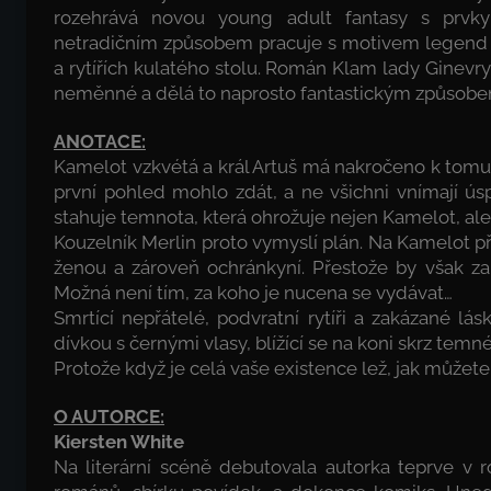
rozehrává novou young adult fantasy s prvky
netradičním způsobem pracuje s motivem legend o
a rytířích kulatého stolu. Román Klam lady Ginevry 
neměnné a dělá to naprosto fantastickým způsob
ANOTACE:
Kamelot vzkvétá a král Artuš má nakročeno k tomu s
první pohled mohlo zdát, a ne všichni vnímají ú
stahuje temnota, která ohrožuje nejen Kamelot, ale
Kouzelník Merlin proto vymyslí plán. Na Kamelot p
ženou a zároveň ochránkyní. Přestože by však za 
Možná není tím, za koho je nucena se vydávat…
Smrtící nepřátelé, podvratní rytíři a zakázané lá
dívkou s černými vlasy, blížící se na koni skrz temn
Protože když je celá vaše existence lež, jak můžete
O AUTORCE:
Kiersten White
Na literární scéně debutovala autorka teprve v 