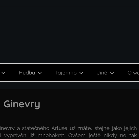
Hudba
Tajemno
Jiné
O w
y Ginevry
inevry a statečného Artuše už znáte, stejně jako jejich
yl vyprávěn již mnohokrát. Ovšem ještě nikdy ne tak