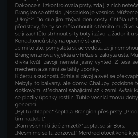
Dokonce si i zkontrolovala prsty, zda jí z nich net
Brangien se otřásla. „Nedaleko je vesnice. Můžeme 
„Ukrýt?“ Do cíle jim zbýval den cesty. Chtěla už
představy, že by se měla choulit s těmito muži ve 
se jí zachtělo strhnout si ty boty i závoj a žadonit
Koneckonců stály na opačné straně.
Je mi to líto, pomyslela si, ač věděla, že ji nemohou 
Brangien znovu vyjekla a v hrůze si zakryla ústa. Mu
dívka kvůli závoji neměla jasný výhled. Z lesa s
mechem a za nimi se táhly úponky.
K čertu s cudností. Strhla si závoj a svět se překvap
Nebyly to balvany, ale domy. Chalupy podobné tě
doškovými střechami sahajícími až k zemi. Avšak kd
se plazily úponky rostlin. Tuhle vesnici znovu dob
generací.
„Byl tu chlapec,“ šeptala Brangien přes prsty. „
tím nazlobil.“
„Kam všichni ti lidé zmizeli?“ zeptal se sir Bors.
„Nesmíme se tu zdržovat.“ Mordred otočil koně k je