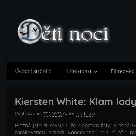
Přejít
k
obsahu
Děti
noci
Úvodní stránka
Literatura
Filmotéka
Kiersten White: Klam lad
Publikováno:
27.3.2023
Autor:
Redakce
Možná jste si mysleli, že dobrodružství krásné G
zamilovanou historii. Koneckonců ten příběh b