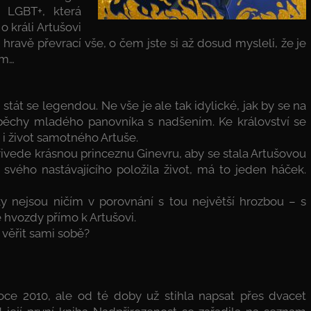
 LGBT+, která
 králi Artušovi
hravě převrací vše, o čem jste si až dosud mysleli, že je
em…
tát se legendou. Ne vše je ale tak idylické, jak by se na
spěchy mladého panovníka s nadšením. Ke království se
 i život samotného Artuše.
řivede krásnou princeznu Ginevru, aby se stala Artušovou
svého nastávajícího položila život, má to jeden háček.
sky nejsou ničím v porovnání s tou největší hrozbou – s
é hvozdy přímo k Artušovi.
 věřit sami sobě?
roce 2010, ale od té doby už stihla napsat přes dvacet