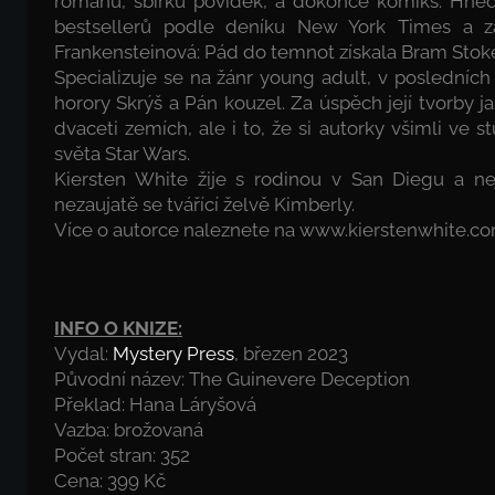
románů, sbírku povídek, a dokonce komiks. Hned 
bestsellerů podle deníku New York Times a za
Frankensteinová: Pád do temnot získala Bram Stoker
Specializuje se na žánr young adult, v posledních 
horory Skrýš a Pán kouzel. Za úspěch její tvorby ja
dvaceti zemích, ale i to, že si autorky všimli ve
světa Star Wars.
Kiersten White žije s rodinou v San Diegu a nej
nezaujatě se tvářící želvě Kimberly.
Více o autorce naleznete na www.kierstenwhite.co
INFO O KNIZE:
Vydal:
Mystery Press
, březen 2023
Původní název: The Guinevere Deception
Překlad: Hana Láryšová
Vazba: brožovaná
Počet stran: 352
Cena: 399 Kč