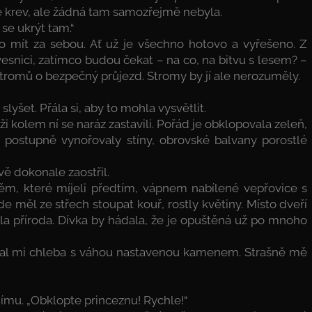
eče krev, ale žádná tam samozřejmě nebyla.
se ukrýt tam.“
 to mít za sebou. Ať už je všechno hotovo a vyřešeno. Z
vesnici, zatímco budou čekat – na co, na bitvu s lesem? –
 u stromů o bezpečný průjezd. Stromy by jí ale nerozuměly.
slyšet. Přála si, aby to mohla vysvětlit.
ži kolem ní se naráz zastavili. Pořád je obklopovala zeleň,
e postupně vynořovaly stíny, obrovské balvany porostlé
ivě dokonale zaostřil.
m, které míjeli předtím, vápnem nabílené vepřovice s
e měl ze střech stoupat kouř, rostly květiny. Místo dveří
yla příroda. Dívka by hádala, že je opuštěná už po mnoho
Prodal mi chleba s váhou nastavenou kamenem. Strašně mě
jímu. „Obklopte princeznu! Rychle!“