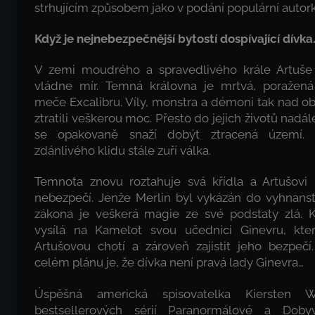
strhujícím způsobem jako v podání populární autor
Když je nejnebezpečnější bytostí dospívající dívka
V zemi moudrého a spravedlivého krále Artuše j
vládne mír. Temná královna je mrtvá, poražená
meče Excalibru. Víly, monstra a démoni tak nad o
ztratili veškerou moc. Přesto do jejich životů nadál
se opakovaně snaží dobýt ztracená území.
zdánlivého klidu stále zuří válka.
Temnota znovu roztahuje svá křídla a Artušovi 
nebezpečí. Jenže Merlin byl vykázán do vyhnanst
zákona je veškerá magie ze své podstaty zlá. K
vysílá na Kamelot svou učednici Ginevru, kte
Artušovou chotí a zároveň zajistit jeho bezpečí
celém plánu je, že dívka není pravá lady Ginevra…
Úspěšná americká spisovatelka Kiersten W
bestsellerových sérií Paranormálové a Dobyv