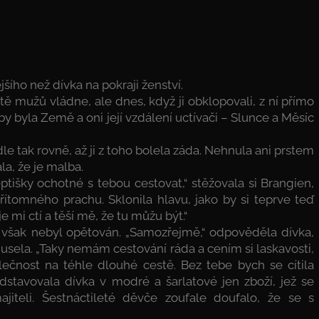
šího než dívka na pokraji ženství.
tě mužů vládne, ale dnes, když ji obklopovali, z ní přímo
by byla Země a oni její vzdálení uctívači – Slunce a Měsíc
le tak rovně, až ji z toho bolela záda. Nehnula ani prstem
la, že je malba.
ptišky ochotné s tebou cestovat,“ stěžovala si Brangien,
řítomného prachu. Sklonila hlavu, jako by si teprve teď
 mi ctí a těší mě, že tu můžu být.“
však nebyl opětován. „Samozřejmě,“ odpověděla dívka,
Musela. „Taky nemám cestování ráda a cením si laskavosti,
polečnost na téhle dlouhé cestě. Bez tebe bych se cítila
edstavovala dívka v modré a šarlatové jen zboží, jež se
iteli. Šestnáctileté děvče zoufale doufalo, že se s