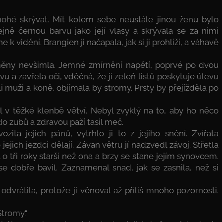
nohé skrývat. Mít kolem sebe neustále jinou ženu bylo
ně černou barvu jako její vlasy a skrývala se za nimi
 k vidění. Brangien ji načapala, jak si ji prohlíží, a váhavě
 změny nevšimla. Jemné zmírnění napětí, poprvé po dvou
 a zavřela oči, vděčná, že jí zeleň listů poskytuje úlevu
i muži a koně, objímala by stromy. Prsty by přejížděla po
ikl v těžké klenbě větví. Nebyl zvyklý na to, aby ho něco
e do zubů a zdravou paží tasil meč.
zita jejich pánů, vytrhlo ji to z jejího snění. Zvířata
jejich jezdci dělají. Závan větru jí nadzvedl závoj. Střetla
tři roky starší než ona a brzy se stane jejím synovcem.
e dobře bavil. Zaznamenal snad, jak se zasnila, než si
dvrátila, protože jí věnoval až příliš mnoho pozornosti.
Stromy.“