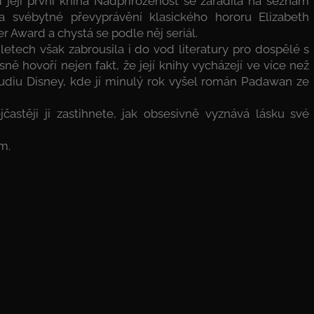
její první kniha Nadpřirozenost se zařadila na seznam
 svébytné převyprávění klasického hororu Elizabeth
 Award a chystá se podle něj seriál.
letech však zabrousila i do vod literatury pro dospělé s
sně hovoří nejen fakt, že její knihy vycházejí ve více než
 studiu Disney, kde jí minulý rok vyšel román Padawan ze
častěji ji zastihnete, jak obsesivně vyznává lásku své
m.