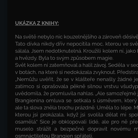
UKÁZKA Z KNIHY:
Na světě nebylo nic kouzelnějšího a zároveň děsivěj
Tato dívka nikdy dřív nepocítila moc, kterou ve svě
sálala. Jsem nedotknutelná. Kroužili kolem ní, jako 
a hvězdy. Byla to svým způsobem magie.
Svět kolem ní zatemňoval a halil závoj. Seděla v sed
v botách, na které si nedokázala zvyknout. Předstíra
„Nemůžu uvěřit, že se v klášteře nenašly žádné je
zatímco si oprašovala pěkně silnou vrstvu všudyp
uvědomila, že promluvila nahlas. „Ale samozřejmě je
Brangienina omluva se setkala s úsměvem, který 
ale ta slova zněla trochu prázdně. Uměla to lépe. 
kterou jsi prokázala, když jsi svolila dělat mi s
osamělá.“ Sice je obklopovali lidé, ale pro ně př
muselo strážit a bezpečně dopravit novému maj
osmnáctiletou Brangien spřátelí.