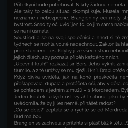
Přítelkyni bude potřebovat. Nikdy žádnou neměla.
Ale taky to celou situaci zkomplikuje. Musela m
neznámé i nebezpečné. Brangieniny oči měly stej
bystrost. Snad ty oči uvidí jen to, co jim sama nabídne
se na ni usmála.
Soustředila se na svoji společnici a hned si té
týdnech se mohla volně nadechnout. Zaklonila hlavu
před sluncem. Les. Kdyby jí ze všech stran nebránil
jejich žilách, aby poznala příběh každého z nich.
„Upevnit kruh!“ rozkázal sir Bors. Jeho výkřik zan
tlumilo, a z té urážky se mu zježil i knír. Drapl otěž
Když dívka uviděla, jak na koně přeskočila nervo
přešlapovala, dupala a protáčela oči, aby viděla, co 
se pohledem s jedním z mužů – s Mordredem. Byl o 
Jeden koutek úzkých úst vytáhl nahoru, jako by s
uvědomila, že by jí les neměl přinášet radost?
„Co se děje?“ zeptala se a rychle se od Mordreda o
Buď malbou.
Brangien se zachvěla a přitáhla si plášť blíž k tělu. „