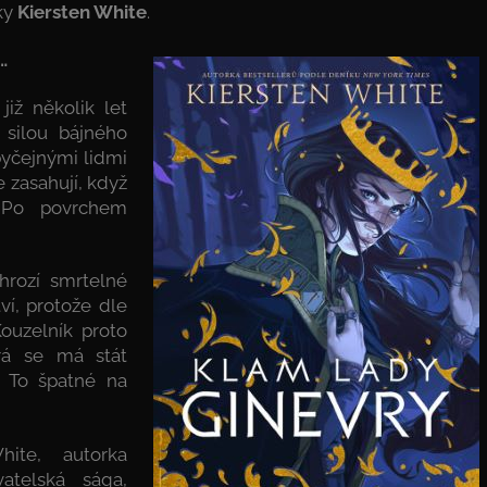
ky
Kiersten White
.
…
iž několik let
 silou bájného
byčejnými lidmi
e zasahují, když
 Po povrchem
hrozí smrtelné
ví, protože dle
ouzelník proto
rá se má stát
. To špatné na
hite, autorka
atelská sága,