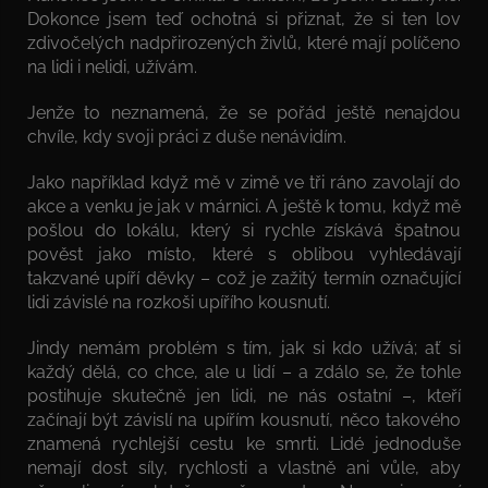
Dokonce jsem teď ochotná si přiznat, že si ten lov
zdivočelých nadpřirozených živlů, které mají políčeno
na lidi i nelidi, užívám.
Jenže to neznamená, že se pořád ještě nenajdou
chvíle, kdy svoji práci z duše nenávidím.
Jako například když mě v zimě ve tři ráno zavolají do
akce a venku je jak v márnici. A ještě k tomu, když mě
pošlou do lokálu, který si rychle získává špatnou
pověst jako místo, které s oblibou vyhledávají
takzvané upíří děvky – což je zažitý termín označující
lidi závislé na rozkoši upířího kousnutí.
Jindy nemám problém s tím, jak si kdo užívá; ať si
každý dělá, co chce, ale u lidí – a zdálo se, že tohle
postihuje skutečně jen lidi, ne nás ostatní –, kteří
začínají být závislí na upířím kousnutí, něco takového
znamená rychlejší cestu ke smrti. Lidé jednoduše
nemají dost síly, rychlosti a vlastně ani vůle, aby