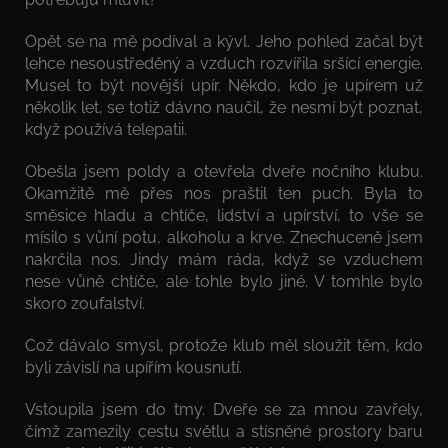
Opět se na mě podíval a kývl. Jeho pohled začal být
lehce nesoustředěný a vzduch rozvířila sršící energie.
Musel to být novější upír. Někdo, kdo je upírem už
několik let, se totiž dávno naučil, že nesmí být poznat,
když používá telepatii.
Obešla jsem poldy a otevřela dveře nočního klubu.
Okamžitě mě přes nos praštil ten puch. Byla to
směsice hladu a chtíče, lidství a upírství, to vše se
mísilo s vůní potu, alkoholu a krve. Znechuceně jsem
nakrčila nos. Jindy mám ráda, když se vzduchem
nese vůně chtíče, ale tohle bylo jiné. V tomhle bylo
skoro zoufalství.
Což dávalo smysl, protože klub měl sloužit těm, kdo
byli závislí na upířím kousnutí.
Vstoupila jsem do tmy. Dveře se za mnou zavřely,
čímž zamezily cestu světlu a stísněné prostory baru