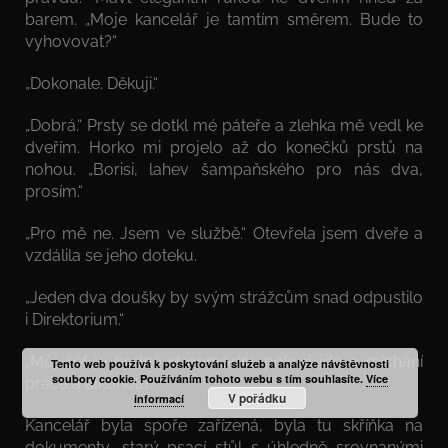
barem. „Moje kancelář je tamtím směrem. Bude to
vyhovovat?“
„Dokonale. Děkuji.“
„Dobrá.“ Prsty se dotkl mé páteře a zlehka mě vedl ke
dveřím. Horko mi projelo až do konečků prstů na
nohou. „Borisi, lahev šampaňského pro nás dva,
prosím.“
„Pro mě ne. Jsem ve službě.“ Otevřela jsem dveře a
vzdálila se jeho doteku.
„Jeden dva doušky by svým strážcům snad odpustilo
i Direktorium.“
„Můj šéf je hodně staromódní, pokud jde o míchání
Tento web používá k poskytování služeb a analýze návštěvnosti
soubory cookie. Používáním tohoto webu s tím souhlasíte.
Více
práce a alkoholu.“
V pořádku
informací
Kancelář byla spoře zařízená, byla tu skříňka na
dokumenty, starý psací stůl s úhledně srovnanými