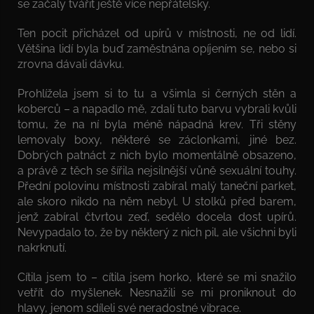
se začaly tvářit ještě více nepřátelsky.
Ten pocit přicházel od upírů v místnosti, ne od lidí.
Většina lidí byla buď zaměstnána opíjením se, nebo si
zrovna dávali dávku.
Prohlížela jsem si to tu a všimla si černých stěn a
koberců – a napadlo mě, zdali tuto barvu vybrali kvůli
tomu, že na ní byla méně nápadná krev. Tři stěny
lemovaly boxy, některé se záclonkami, jiné bez.
Dobrých patnáct z nich bylo momentálně obsazeno,
a právě z těch se šířila nejsilnější vůně sexuální touhy.
Přední polovinu místnosti zabíral malý taneční parket,
ale skoro nikdo na něm nebyl. U stolků před barem,
jenž zabíral čtvrtou zeď, sedělo docela dost upírů.
Nevypadalo to, že by některý z nich pil, ale všichni byli
nakrknutí.
Cítila jsem to – cítila jsem horko, které se mi snažilo
vetřít do myšlenek. Nesnažili se mi proniknout do
hlavy, jenom sdíleli své neradostné vibrace.