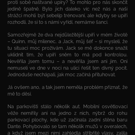
proti sobě naštvané upíry? To mohlo pro nás skončit
jedině špatně. Bylo jich daleko víc než nás a naši
strážci mohli být sebelíp trénovaní, ale kdyby se upíři
rozhodli, že si to s námi vyřídí, nemáme šanci.
Samozřejmě že dva nejdůležitější upíři v mém životě
– Quinn, můj milenec, a Jack, můj šéf – si mysleli, že
tu situaci moc prožívám. Jack se mě dokonce snažil
uklidnit tím, že upíří sněm to má pod kontrolou.
Nevěřila jsem tomu – a nevěřila jsem ani jim. Oni
nemuseli ve dne v noci na ulici řešit ten divný pocit.
Jednoduše nechápali, jak moc začíná přituhovat.
Já ovšem ano, a tak jsem neměla problém přiznat, že
mě to děsí.
Na parkovišti stálo několik aut. Mobilní osvětlovací
věže nemířily ani na jedno z nich, nýbrž do rohu
parkovací plochy, kde už začínala zadní stěna baru
Dante. Pohybovalo se tam několik mužů v overalech,
a když jsem mezi nimi zahlédla stříbřité vlasy, zalila