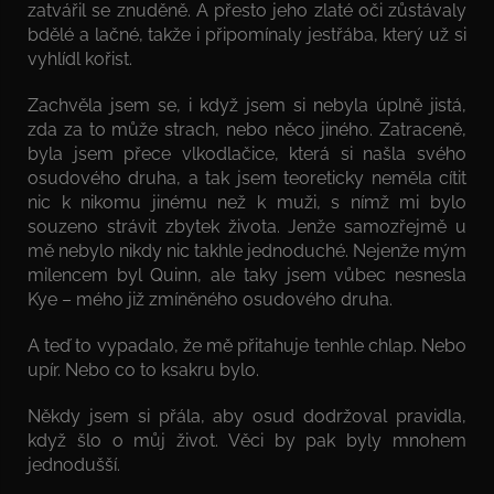
zatvářil se znuděně. A přesto jeho zlaté oči zůstávaly
bdělé a lačné, takže i připomínaly jestřába, který už si
vyhlídl kořist.
Zachvěla jsem se, i když jsem si nebyla úplně jistá,
zda za to může strach, nebo něco jiného. Zatraceně,
byla jsem přece vlkodlačice, která si našla svého
osudového druha, a tak jsem teoreticky neměla cítit
nic k nikomu jinému než k muži, s nímž mi bylo
souzeno strávit zbytek života. Jenže samozřejmě u
mě nebylo nikdy nic takhle jednoduché. Nejenže mým
milencem byl Quinn, ale taky jsem vůbec nesnesla
Kye – mého již zmíněného osudového druha.
A teď to vypadalo, že mě přitahuje tenhle chlap. Nebo
upír. Nebo co to ksakru bylo.
Někdy jsem si přála, aby osud dodržoval pravidla,
když šlo o můj život. Věci by pak byly mnohem
jednodušší.