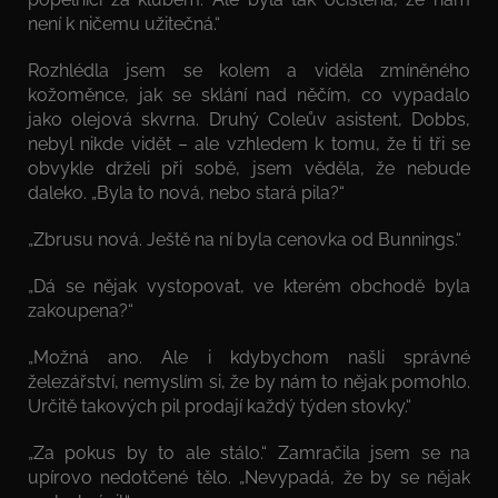
není k ničemu užitečná.“
Rozhlédla jsem se kolem a viděla zmíněného
kožoměnce, jak se sklání nad něčím, co vypadalo
jako olejová skvrna. Druhý Coleův asistent, Dobbs,
nebyl nikde vidět – ale vzhledem k tomu, že ti tři se
obvykle drželi při sobě, jsem věděla, že nebude
daleko. „Byla to nová, nebo stará pila?“
„Zbrusu nová. Ještě na ní byla cenovka od Bunnings.“
„Dá se nějak vystopovat, ve kterém obchodě byla
zakoupena?“
„Možná ano. Ale i kdybychom našli správné
železářství, nemyslím si, že by nám to nějak pomohlo.
Určitě takových pil prodají každý týden stovky.“
„Za pokus by to ale stálo.“ Zamračila jsem se na
upírovo nedotčené tělo. „Nevypadá, že by se nějak