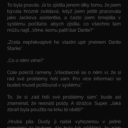
To byla pravda. Já to zjistila jenom díky tomu, že jsem
bývala hrozně zvědavá, když jsem ještě pracovala
jako Jackova asistentka, a často jsem šmejdila v
systému počítače, abych zjistila, co všechno tam
můžu najít. „Víme, komu patří bar Dante?“
„Zcela nepřekvapivě ho vlastní upír jménem Dante
Starke.“
„Co o něm víme?“
Cole pokrčil rameny. „Všeobecně se o něm ví, že si
rád své problémy řeší sám. Pro více informací se
budeš muset pošťourat v systému.“
To, že si „rád řeší své problémy sám“, bude asi
znamenat, že nesnáší poldy. A strážce. Super. „Jaká
zbraň byla použita na krku té oběti?“
„Hrubá pila. Dusty ji našel vyhozenou v jedné
popelnici za klubem. Ale byla tak očištěná, že nám