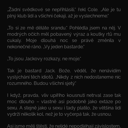
„Žádní svědkové se nepřihlásili,“ řekl Cole. „Ale je tu
plný klub lidí a všichni čekají, až je vyslechneme.“
„To si ze mě děláte srandu.“ Pohlédla jsem na něj. V
modrých očích měl pobavený výraz a koutky rtů mu
cukaly. Moje dlouhá noc se právě změnila v
nekonečné ráno. „Vy jeden bastarde.“
„To jsou Jackovy rozkazy, ne moje.“
Tak je bastard Jack. Bože, věděl, že nenávidím
vyslýchání těch idiotů. „Nikdy z nich nedostaneme nic
rozumného. Budou všichni sjetý.“
I když, pravda, vliv upířího kousnutí netrval zase tak
moc dlouho – vlastně asi podobně jako extáze po
sexu. A stejně jako u sexu i tady platilo, že většina lidí
vydrží několik kol, než je to vyčerpá tak, že usnou.
Asi jsme měli štěstí, že nelidé nepodléhají závislostem,