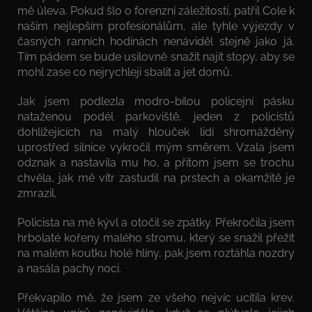
mě úleva. Pokud šlo o forenzní záležitosti, patřil Cole k
našim nejlepším profesionálům, ale tyhle výjezdy v
časných ranních hodinách nenáviděl stejně jako já.
Tím pádem se bude usilovně snažit najít stopy, aby se
mohl zase co nejrychleji sbalit a jet domů.
Jak jsem podlezla modro-bílou policejní pásku
nataženou podél parkoviště, jeden z policistů
dohlížejících na malý hlouček lidí shromážděný
uprostřed silnice vykročil mým směrem. Vzala jsem
odznak a nastavila mu ho, a přitom jsem se trochu
chvěla, jak mě vítr zastudil na prstech a okamžitě je
zmrazil.
Policista na mě kývl a otočil se zpátky. Překročila jsem
hrbolaté kořeny malého stromu, který se snažil přežít
na malém koutku holé hlíny, pak jsem roztáhla nozdry
a nasála pachy noci.
Překvapilo mě, že jsem ze všeho nejvíc ucítila krev.