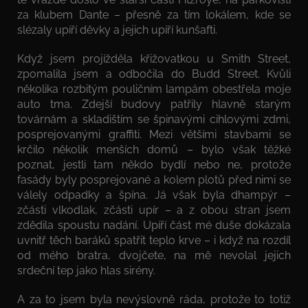
za klubem Dante – přesně za tím lokálem, kde se
slézaly upíří děvky a jejich upíří kunšafti.
Když jsem projížděla křižovatkou u Smith Street,
zpomalila jsem a odbočila do Budd Street. Kvůli
několika rozbitým pouličním lampám obestřela moje
auto tma. Zdejší budovy patřily hlavně starým
továrnám a skladištím se špinavými cihlovými zdmi,
posprejovanými graffiti. Mezi většími stavbami se
krčilo několik menších domů – bylo však těžké
poznat, jestli tam někdo bydlí nebo ne, protože
fasády byly posprejované a kolem plotů před nimi se
válely odpadky a špína. Já však byla dhampýr –
zčásti vlkodlak, zčásti upír – a z obou stran jsem
zdědila spoustu nadání. Upíří část mé duše dokázala
uvnitř těch baráků spatřit teplo krve – i když na rozdíl
od mého bratra, dvojčete, na mě nevolal jejich
srdeční tep jako hlas sirény.
A za to jsem byla nevýslovně ráda, protože to totiž