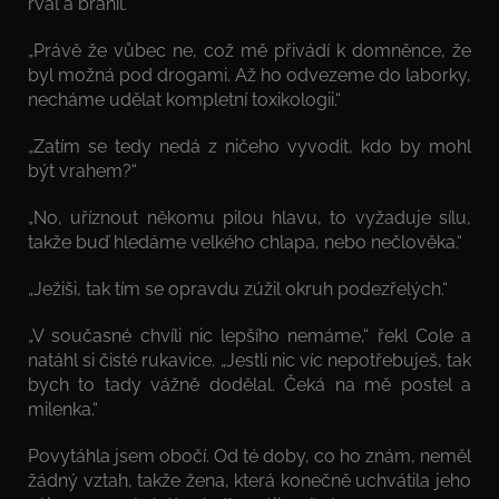
rval a bránil.“
„Právě že vůbec ne, což mě přivádí k domněnce, že
byl možná pod drogami. Až ho odvezeme do laborky,
necháme udělat kompletní toxikologii.“
„Zatím se tedy nedá z ničeho vyvodit, kdo by mohl
být vrahem?“
„No, uříznout někomu pilou hlavu, to vyžaduje sílu,
takže buď hledáme velkého chlapa, nebo nečlověka.“
„Ježiši, tak tím se opravdu zúžil okruh podezřelých.“
„V současné chvíli nic lepšího nemáme,“ řekl Cole a
natáhl si čisté rukavice. „Jestli nic víc nepotřebuješ, tak
bych to tady vážně dodělal. Čeká na mě postel a
milenka.“
Povytáhla jsem obočí. Od té doby, co ho znám, neměl
žádný vztah, takže žena, která konečně uchvátila jeho