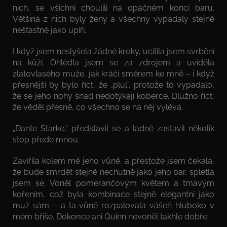
nich, se všichni choulili na opačném konci baru.
Většina z nich byly ženy a všechny vypadaly stejně
nešťastně jako upíři.
I když jsem neslyšela žádné kroky, ucítila jsem svrbění
na kůži. Ohlédla jsem se za zdrojem a uviděla
zlatovlasého muže, jak kráčí směrem ke mně – i když
přesnější by bylo říct, že „plul“, protože to vypadalo,
že se jeho nohy snad nedotýkají koberce. Dlužno říct,
že věděl přesně, co všechno se na něj vylévá.
„Dante Starke,“ představil se a ladně zastavil několik
stop přede mnou.
Zavířila kolem mě jeho vůně, a přestože jsem čekala,
že bude smrdět stejně nechutně jako jeho bar, spletla
jsem se. Voněl pomerančovým květem a tmavým
kořením, což byla kombinace stejně elegantní jako
muž sám – a ta vůně rozpalovala vášeň hluboko v
mém břiše. Dokonce ani Quinn nevoněl takhle dobře.