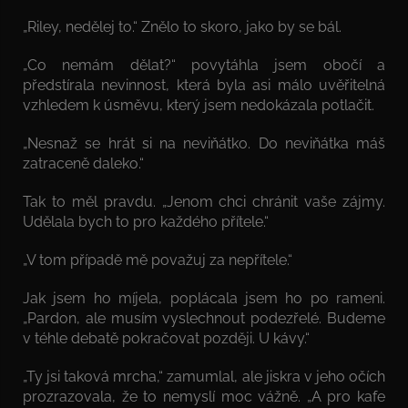
„Riley, nedělej to.“ Znělo to skoro, jako by se bál.
„Co nemám dělat?“ povytáhla jsem obočí a
předstírala nevinnost, která byla asi málo uvěřitelná
vzhledem k úsměvu, který jsem nedokázala potlačit.
„Nesnaž se hrát si na neviňátko. Do neviňátka máš
zatraceně daleko.“
Tak to měl pravdu. „Jenom chci chránit vaše zájmy.
Udělala bych to pro každého přítele.“
„V tom případě mě považuj za nepřítele.“
Jak jsem ho míjela, poplácala jsem ho po rameni.
„Pardon, ale musím vyslechnout podezřelé. Budeme
v téhle debatě pokračovat později. U kávy.“
„Ty jsi taková mrcha,“ zamumlal, ale jiskra v jeho očích
prozrazovala, že to nemyslí moc vážně. „A pro kafe