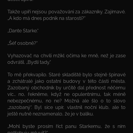
Takže upíři nejsou považováni za zákazníky. Zajímavé.
„A kdo má dnes podnik na starosti?“
„Dante Starke.“
„Šéf osobně?“
Vyhazovač na chvíli mžikl očima ke mně, než je zase
odvrátil. „Bydlí tady.“
To mě překvapilo. Staré skladiště bylo stejně špinavé
a zchátralé jako ostatní budovy v této části města.
Zazobaný obchodník by určitě dal přednost něčemu
víc… no, řekněme, když ne opulentnímu, tak méně
nebezpečnému, no ne? Možná ale šlo o to slovo
„zazobaný“. Byl sice upír, vlastnil noční klub, ale to
ještě nutně neznamenalo, že je v balíku.
„Mohl byste prosím říct panu Starkemu, že s ním
potřebuju mluvit?“