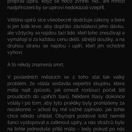
přeprali upíra, když se něco zvrtne. No… ani mnozí
nadpřirození by se upírovi nedokázali vzepřít.
Většina upírů sice všeobecně dodržuje zákony a bere
si jen tolik krve, aby dopřálo závislákovi jeho dávku,
ale vždycky se najdou tací lidé, kteří toho zneužívají a
vymáhají si za každou cenu delší, silnější doušky, a na
druhou stranu se najdou i upíři, kteří jim ochotně
vyhoví.
A to někdy znamená smrt.
V posledních měsících se z toho stal tak velký
problém, že vláda sestavila expertní skupinu, která
měla najít způsob, jak omezit rostoucí počet lidí
proudících do upířích barů. Některé hlasy dokonce
volaly i po tom, aby tyto praktiky byly prohlášeny za
nezákonné – ačkoli by mě vážně zajímalo, jak tohle
chce někdo uhlídat. Obyčejní poldové totiž neměli
šanci vystopovat a zatknout upíry, a nás strážců bylo
na tohle jednoduše příliš málo – tedy pokud po nás