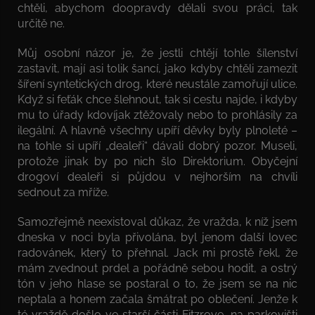
chtěli, abychom doopravdy dělali svou práci, tak
určitě ne.
Můj osobní názor je, že jestli chtějí tohle šílenství
zastavit, mají asi tolik šancí, jako kdyby chtěli zamezit
šíření syntetických drog, které neustále zamořují ulice.
Když si feťák chce šlehnout, tak si cestu najde, i kdyby
mu to úřady kdovíjak ztěžovaly nebo to prohlásily za
ilegální. A hlavně všechny upíří děvky byly plnoleté –
na tohle si upíří „dealeři“ dávali dobrý pozor. Museli,
protože jinak by po nich šlo Direktorium. Obyčejní
drogoví dealeři si půjdou v nejhorším na chvíli
sednout za mříže.
Samozřejmě neexistoval důkaz, že vražda, k níž jsem
dneska v noci byla přivolána, byl jenom další lovec
radovánek, který to přehnal. Jack mi prostě řekl, že
mám zvednout prdel a pořádně sebou hodit, a ostrý
tón v jeho hlase se postaral o to, že jsem se na nic
neptala a honem začala šmátrat po oblečení. Jenže k
té vraždě došlo ve starší části Fitzroye, na parkovišti