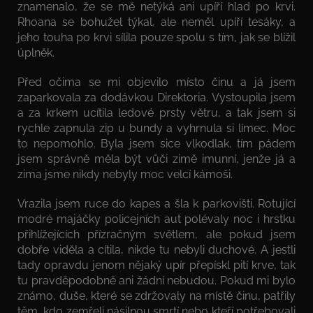
znamenalo, že se mě netýká ani upíří hlad po krvi.
Rhoana se bohužel týkal, ale neměl upíří tesáky, a
jeho touha po krvi sílila pouze spolu s tím, jak se blížil
úplněk.
Před očima se mi objevilo místo činu a já jsem
zaparkovala za dodávkou Direktoria. Vystoupila jsem
a za krkem ucítila ledové prsty větru, a tak jsem si
rychle zapnula zip u bundy a vyhrnula si límec. Moc
to nepomohlo. Byla jsem sice vlkodlak, tím pádem
jsem správně měla být vůči zimě imunní, jenže já a
zima jsme nikdy nebyly moc velcí kámoši.
Vrazila jsem ruce do kapes a šla k parkovišti. Rotující
modré majáčky policejních aut polévaly noc i hrstku
přihlížejících přízračným světlem, ale pokud jsem
dobře viděla a cítila, nikde tu nebyli duchové. A jestli
tady opravdu jenom nějaký upír přepískl pití krve, tak
tu pravděpodobně ani žádní nebudou. Pokud mi bylo
známo, duše, které se zdržovaly na místě činu, patřily
těm, kdo zemřeli násilnou smrtí nebo kteří potřebovali