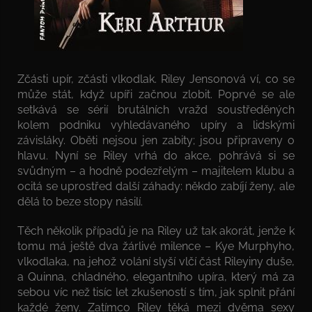
Zčásti upír, zčásti vlkodlak. Riley Jensonová ví, co se
může stát, když upíři začnou zlobit. Poprvé se ale
setkává se sérií brutálních vražd soustředěných
kolem podniku vyhledávaného upíry a lidskými
závisláky. Oběti nejsou jen zabity; jsou připraveny o
hlavu. Nyní se Riley vrhá do akce, pohrává si se
svůdným – a hodně podezřelým – majitelem klubu a
ocitá se uprostřed další záhady: někdo zabíjí ženy, ale
dělá to beze stopy násilí.
Těch několik případů je na Riley už tak akorát, jenže k
tomu má ještě dva žárlivé milence – Kye Murphyho,
vlkodlaka, na jehož volání slyší vlčí část Rileyiny duše,
a Quinna, chladného, elegantního upíra, který má za
sebou víc než tisíc let zkušeností s tím, jak splnit přání
každé ženy. Zatímco Riley těká mezi dvěma sexy