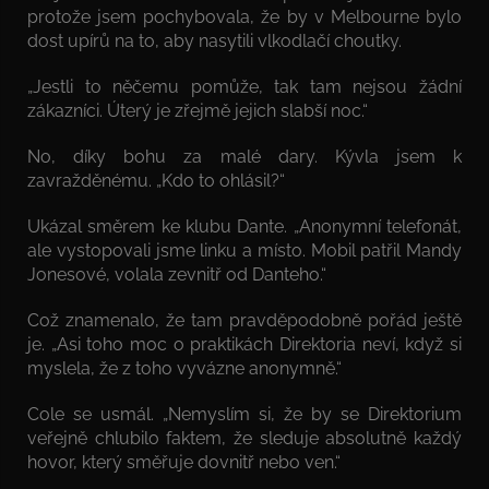
protože jsem pochybovala, že by v Melbourne bylo
dost upírů na to, aby nasytili vlkodlačí choutky.
„Jestli to něčemu pomůže, tak tam nejsou žádní
zákazníci. Úterý je zřejmě jejich slabší noc.“
No, díky bohu za malé dary. Kývla jsem k
zavražděnému. „Kdo to ohlásil?“
Ukázal směrem ke klubu Dante. „Anonymní telefonát,
ale vystopovali jsme linku a místo. Mobil patřil Mandy
Jonesové, volala zevnitř od Danteho.“
Což znamenalo, že tam pravděpodobně pořád ještě
je. „Asi toho moc o praktikách Direktoria neví, když si
myslela, že z toho vyvázne anonymně.“
Cole se usmál. „Nemyslím si, že by se Direktorium
veřejně chlubilo faktem, že sleduje absolutně každý
hovor, který směřuje dovnitř nebo ven.“