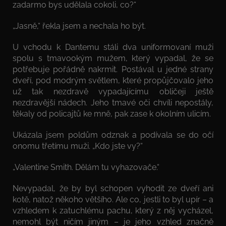
zadarmo bys udělala cokoli, co?“
„Jasně,“ řekla jsem a nechala ho být.
U vchodu k Dantemu stáli dva uniformovaní muži
spolu s tmavookým mužem, který vypadal, že se
potřebuje pořádně nakrmit. Postával u jedné strany
dveří, pod modrým světlem, které propůjčovalo jeho
už tak nezdravě vypadajícímu obličeji ještě
nezdravější nádech. Jeho tmavé oči chvíli nepostály,
těkaly od policajtů ke mně, pak zase k okolním ulicím.
Ukázala jsem poldům odznak a podívala se do očí
onomu třetímu muži. „Kdo jste vy?“
„Valentine Smith. Dělám tu vyhazovače.“
Nevypadal, že by byl schopen vyhodit ze dveří ani
kotě, natož někoho většího. Ale co, jestli to byl upír – a
vzhledem k zatuchlému pachu, který z něj vycházel,
nemohl být ničím jiným – je jeho vzhled značně