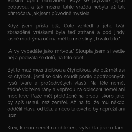
Většina upírů nenáviděla, když se plýtvalo jejich
potravou, a tak možná tahle vražda nebyla až tak
přímočará, jak jsem původně myslela.
Když jsem přišla blíž, Cole vzhlédl a jeho tvář
zbrázděná vráskami byla teď ztrhaná a pod jindy
jasně modrýma očima měl temné stíny. „Trvalo ti to.“
„A vy vypadáte jako mrtvola.“ Stoupla jsem si vedle
něj a podívala se dolů, na tělo oběti.
Byl to muž mezi třicítkou a čtyřicítkou, ale blíž měl asi
ke čtyřiceti, jestli se dalo soudit podle opotřebených
rysů tváře a prošedivělých vlasů. Na těle neměl
žádné viditelné rány a vepředu na oblečení neměl ani
moc krve. Paže měl překřížené na prsou, skoro jako
by spíš usnul, než zemřel. Až na to, že mu někdo
oddělil hlavu od těla, a něco takového by nepřežil ani
upír.
Krev, kterou neměl na oblečení, vytvořila jezero tam,