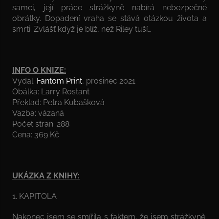
samci, její práce strážkyně nabírá nebezpečné
obrátky. Dopadení vraha se stává otázkou života a
smrti. Zvlášť když je blíž, než Riley tuší…
INFO O KNIZE:
Vydal:
Fantom Print
, prosinec 2021
Obálka: Larry Rostant
Překlad: Petra Kubašková
Vazba: vázaná
Počet stran: 288
Cena: 369 Kč
UKÁZKA Z KNIHY:
1. KAPITOLA
Nakonec jsem se smířila s faktem, že jsem strážkyně.