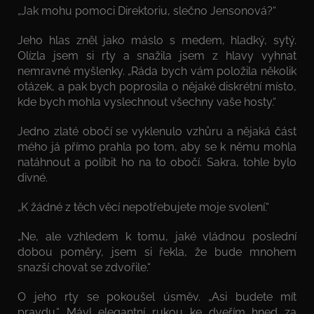
„Jak mohu pomoci Direktoriu, slečno Jensonová?“
Jeho hlas zněl jako máslo s medem, hladký, sytý.
Olízla jsem si rty a snažila jsem z hlavy vyhnat
nemravné myšlenky. „Ráda bych vám položila několik
otázek, a pak bych poprosila o nějaké diskrétní místo,
kde bych mohla vyslechnout všechny vaše hosty.“
Jedno zlaté obočí se vyklenulo vzhůru a nějaká část
mého já přímo prahla po tom, aby se k němu mohla
natáhnout a políbit ho na to obočí. Sakra, tohle bylo
divné.
„K žádné z těch věcí nepotřebujete moje svolení.“
„Ne, ale vzhledem k tomu, jaké vládnou poslední
dobou poměry, jsem si řekla, že bude mnohem
snazší chovat se zdvořile.“
O jeho rty se pokoušel úsměv. „Asi budete mít
pravdu.“ Mávl elegantní rukou ke dveřím hned za