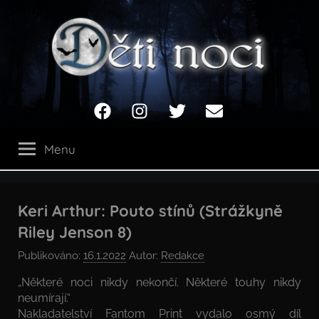
Přejít
k
obsahu
Děti
Facebook
Instagram
Twitter
Email
noci
Menu
Keri Arthur: Pouto stínů (Strážkyně
Riley Jenson 8)
Publikováno:
16.1.2022
Autor:
Redakce
„Některé noci nikdy nekončí. Některé touhy nikdy
neumírají.“
Nakladatelství Fantom Print vydalo osmý díl