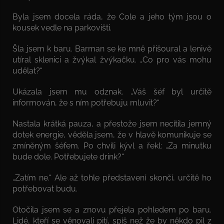
Byla jsem docela ráda, že Cole a jeho tým jsou o
kousek vedle na parkovišti.
Šla jsem k baru. Barman se ke mně přišoural a lenivě
utíral sklenici a žvýkal žvýkačku. „Co pro vás mohu
udělat?“
Ukázala jsem mu odznak. „Váš šéf byl určitě
informován, že s ním potřebuju mluvit?“
Nastala krátká pauza, a přestože jsem necítila jemný
dotek energie, věděla jsem, že v hlavě komunikuje se
zmíněným šéfem. Po chvíli kývl a řekl: „Za minutku
bude dole. Potřebujete drink?“
„Zatím ne.“ Ale až tohle představení skončí, určitě ho
potřebovat budu.
Otočila jsem se a znovu přejela pohledem po baru.
Lidé, kteří se věnovali pití, spíš než že by někdo pil z