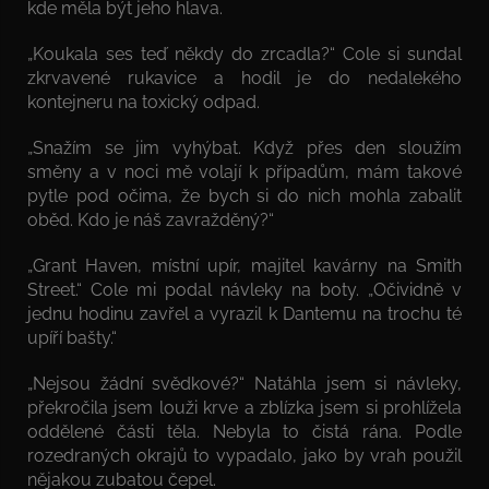
kde měla být jeho hlava.
„Koukala ses teď někdy do zrcadla?“ Cole si sundal
zkrvavené rukavice a hodil je do nedalekého
kontejneru na toxický odpad.
„Snažím se jim vyhýbat. Když přes den sloužím
směny a v noci mě volají k případům, mám takové
pytle pod očima, že bych si do nich mohla zabalit
oběd. Kdo je náš zavražděný?“
„Grant Haven, místní upír, majitel kavárny na Smith
Street.“ Cole mi podal návleky na boty. „Očividně v
jednu hodinu zavřel a vyrazil k Dantemu na trochu té
upíří bašty.“
„Nejsou žádní svědkové?“ Natáhla jsem si návleky,
překročila jsem louži krve a zblízka jsem si prohlížela
oddělené části těla. Nebyla to čistá rána. Podle
rozedraných okrajů to vypadalo, jako by vrah použil
nějakou zubatou čepel.