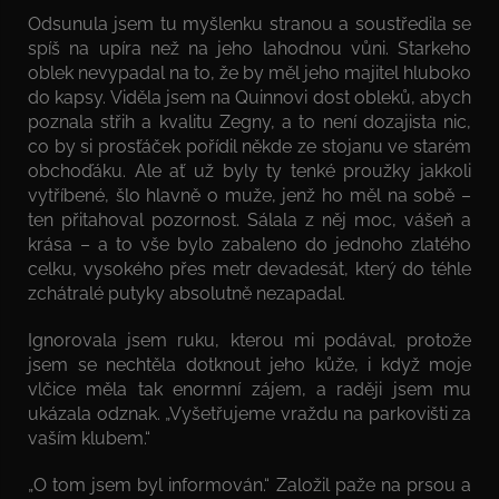
Odsunula jsem tu myšlenku stranou a soustředila se
spíš na upíra než na jeho lahodnou vůni. Starkeho
oblek nevypadal na to, že by měl jeho majitel hluboko
do kapsy. Viděla jsem na Quinnovi dost obleků, abych
poznala střih a kvalitu Zegny, a to není dozajista nic,
co by si prosťáček pořídil někde ze stojanu ve starém
obchoďáku. Ale ať už byly ty tenké proužky jakkoli
vytříbené, šlo hlavně o muže, jenž ho měl na sobě –
ten přitahoval pozornost. Sálala z něj moc, vášeň a
krása – a to vše bylo zabaleno do jednoho zlatého
celku, vysokého přes metr devadesát, který do téhle
zchátralé putyky absolutně nezapadal.
Ignorovala jsem ruku, kterou mi podával, protože
jsem se nechtěla dotknout jeho kůže, i když moje
vlčice měla tak enormní zájem, a raději jsem mu
ukázala odznak. „Vyšetřujeme vraždu na parkovišti za
vaším klubem.“
„O tom jsem byl informován.“ Založil paže na prsou a