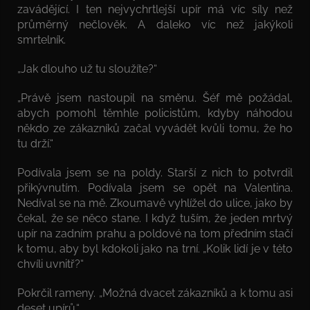
zavádějící. I ten nejvychrtlejší upír má víc síly než
průměrný nečlověk. A daleko víc než jakýkoli
smrtelník.
„Jak dlouho už tu sloužíte?“
„Právě jsem nastoupil na směnu. Šéf mě požádal,
abych pomohl těmhle policistům, kdyby náhodou
někdo ze zákazníků začal vyvádět kvůli tomu, že ho
tu drží.“
Podívala jsem se na poldy. Starší z nich to potvrdil
přikývnutím. Podívala jsem se opět na Valentina.
Nedíval se na mě. Zkoumavě vyhlížel do ulice, jako by
čekal, že se něco stane. I když tuším, že jeden mrtvý
upír na zadním prahu a poldové na tom předním stačí
k tomu, aby byl kdokoli jako na trní. „Kolik lidí je v této
chvíli uvnitř?“
Pokrčil rameny. „Možná dvacet zákazníků a k tomu asi
deset upírů.“