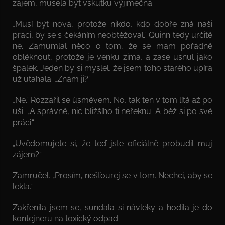
zájem, musela být vskutku výjimečná.
„Musí být nová, protože nikdo, kdo dobře zná naši
práci, by se s čekáním neobtěžoval.“ Quinn tedy určitě
ne. Zamumlal něco o tom, že se mám pořádně
obléknout, protože je venku zima, a zase usnul jako
špalek. Jeden by si myslel, že jsem toho starého upíra
už utahala. „Znám ji?“
„Ne.“ Rozzářil se úsměvem. No, tak ten v tom lítá až po
uši. „A správně, nic bližšího ti neřeknu. A běž si po své
práci.“
„Uvědomujete si, že teď jste oficiálně probudil můj
zájem?“
Zamručel. „Prosím, nešťourej se v tom. Nechci, aby se
lekla.“
Zakřenila jsem se, sundala si návleky a hodila je do
kontejneru na toxický odpad.