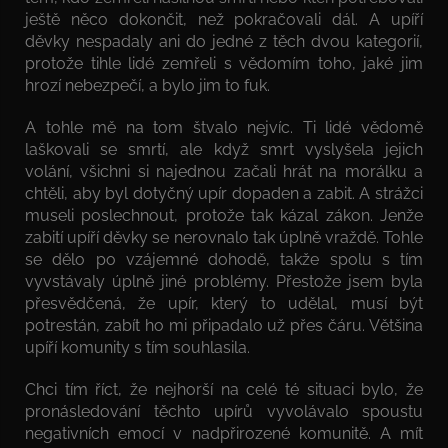
ještě něco dokončit, než pokračovali dál. A upíří
děvky nespadaly ani do jedné z těch dvou kategorií,
protože tihle lidé zemřeli s vědomím toho, jaké jim
hrozí nebezpečí, a bylo jim to fuk.
A tohle mě na tom štvalo nejvíc. Ti lidé vědomě
laškovali se smrtí, ale když smrt vyslyšela jejich
volání, všichni si najednou začali hrát na morálku a
chtěli, aby byl dotyčný upír dopaden a zabit. A strážci
museli poslechnout, protože tak kázal zákon. Jenže
zabití upíří děvky se nerovnalo tak úplně vraždě. Tohle
se dělo po vzájemné dohodě, takže spolu s tím
vyvstávaly úplně jiné problémy. Přestože jsem byla
přesvědčená, že upír, který to udělal, musí být
potrestán, zabít ho mi připadalo už přes čáru. Většina
upíří komunity s tím souhlasila.
Chci tím říct, že nejhorší na celé té situaci bylo, že
pronásledování těchto upírů vyvolávalo spoustu
negativních emocí v nadpřirozené komunitě. A mít