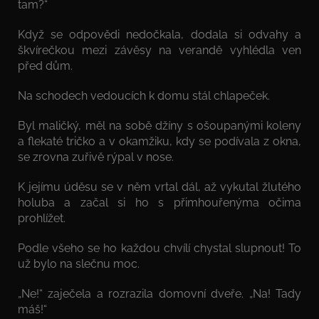
tam?“
Když se odpovědi nedočkala, dodala si odvahy a
škvírečkou mezi závěsy na verandě vyhlédla ven
před dům.
Na schodech vedoucích k domu stál chlapeček.
Byl maličký, měl na sobě džíny s ošoupanými koleny
a flekaté tričko a v okamžiku, kdy se podívala z okna,
se zrovna zuřivě rýpal v nose.
K jejímu úděsu se v něm vrtal dál, až vykutal žlutého
holuba a začal si ho s přimhouřenýma očima
prohlížet.
Podle všeho se ho každou chvílí chystal slupnout! To
už bylo na slečnu moc.
„Ne!“ zaječela a rozrazila domovní dveře. „Na! Tady
máš!“