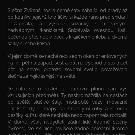
Slečna Zvířená nosila černé šaty sahající od brady až
po kotníky, jejichž knoflíčky si každé ráno před snídaní
pozapínala, a vysoké kozačky s červenými
hedvábnými tkaničkami. Snídávala ovesnou kaši,
pečenou přes noc v peci, s krajíčkem chleba a dvěma
šálky silného kakaa.
V jejím domě se nacházelo sedm oken orientovaných
na jih, pět na západ, šest a půl na východ a sto třicet
pět na sever, protože severní světlo považovala
slečna za nejkrásnější na světě.
Jednalo se o rozlehlou budovu plnou nanejvýš
vzrušujících předmětů. Ty nashromáždila na cestách
po světě: slušivé šály, modrobílé vázy, mosazné
dalekohledy či mapy se zašedlými rohy a k tomu
desítky kufrů, které nechtěla nebo zapomněla rozbalit.
V domě však nebydleli žádní lidé (kromě slečny
Zvířené). Ve skříních neviselo žádné oblečení (kromě