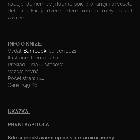
naděje, domem se jí kromě opic prohánějí i tři veselé
děti a otvírají dveře, které možná měly zůstat
zavřené…
INFO O KNIZE:
Vydal:
Bambook
, červen 2021
Ilustrace: Teemu Juhani
Překlad: Ema C. Stašová
Vazba: pevná
Počet stran: 184
Cena: 249 Kč
UKÁZKA:
PRVNÍ KAPITOLA
Kde si představíme opice s literárními jmény