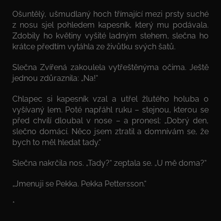
Ošuntělý, ušmudlaný hoch třímající mezi prsty suché
z nosu sjel pohledem kapesník, který mu podávala.
Zdobily ho květiny vyšité ladným stehem, slečna ho
krátce předtím vytáhla ze živůtku svých šatů.
Slečna Zvířená zakoulela vytřeštěnýma očima. Ještě
jednou zdůraznila: „Na!“
Chlapec si kapesník vzal a utřel žlutého holuba o
vyšívaný lem. Poté napřáhl ruku – stejnou, kterou se
před chvílí dloubal v nose – a pronesl: „Dobrý den,
slečno domácí. Něco jsem ztratil a domnívám se, že
bych to měl hledat tady.“
Slečna nakrčila nos. „Tady?“ zeptala se. „U mě doma?“
„Jmenuji se Pekka. Pekka Pettersson.“
*