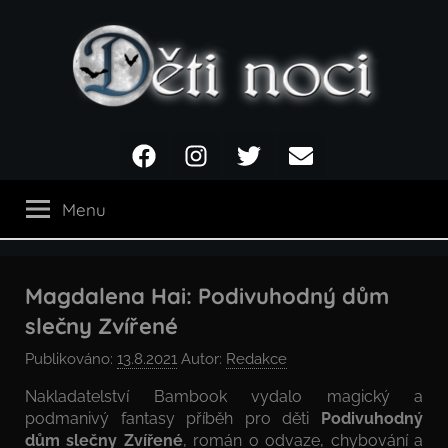
Přejít
k
obsahu
Děti
Facebook
Instagram
Twitter
Email
noci
Menu
Magdalena Hai: Podivuhodný dům
slečny Zvířené
Publikováno:
13.8.2021
Autor:
Redakce
Nakladatelství Bambook vydalo magický a
podmanivý fantasy příběh pro děti
Podivuhodný
dům slečny Zvířené
, román o odvaze, chybování a