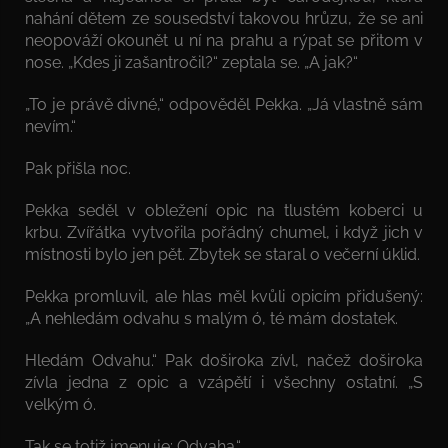
nahání dětem ze sousedství takovou hrůzu, že se ani
neopováží okounět u ní na prahu a rýpat se přitom v
nose. „Kdes ji zašantročil?“ zeptala se. „A jak?“
„To je právě divné,“ odpověděl Pekka. „Já vlastně sám
nevím.“
Pak přišla noc.
Pekka seděl v obležení opic na tlustém koberci u
krbu. Zvířátka vytvořila pořádný chumel, i když jich v
místnosti bylo jen pět. Zbytek se staral o večerní úklid.
Pekka promluvil, ale hlas měl kvůli opicím přidušený:
„A nehledám odvahu s malým ó, té mám dostatek.
Hledám Odvahu.“ Pak doširoka zívl, načež doširoka
zívla jedna z opic a vzápětí i všechny ostatní. „S
velkým ó.
Tak se totiž jmenuje: Odvaha.“