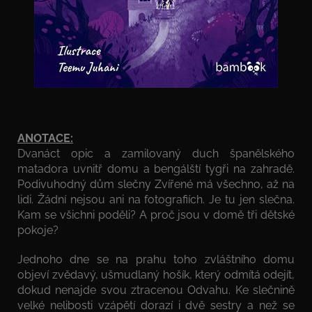
ANOTACE:
Dvanáct opic a zamilovaný duch španělského
matadora uvnitř domu a bengálští tygři na zahradě.
Podivuhodný dům slečny Zvířené má všechno, až na
lidi. Žádní nejsou ani na fotografiích. Je tu jen slečna.
Kam se všichni poděli? A proč jsou v domě tři dětské
pokoje?
Jednoho dne se na prahu toho zvláštního domu
objeví zvědavý, ušmudlaný hošík, který odmítá odejít,
dokud nenajde svou ztracenou Odvahu. Ke slečnině
velké nelibosti vzápětí dorazí i dvě sestry a než se