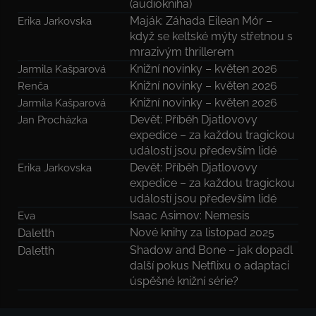
(audiokniha)
Maják: Záhada Eilean Mór –
Erika Jarkovska
když se keltské mýty střetnou s
mrazivým thrillerem
Knižní novinky – květen 2026
Jarmila Kašparová
Knižní novinky – květen 2026
Renča
Knižní novinky – květen 2026
Jarmila Kašparová
Devět: Příběh Djatlovovy
Jan Procházka
expedice – za každou tragickou
událostí jsou především lidé
Devět: Příběh Djatlovovy
Erika Jarkovska
expedice – za každou tragickou
událostí jsou především lidé
Isaac Asimov: Nemesis
Eva
Nové knihy za listopad 2025
Daletth
Shadow and Bone – jak dopadl
Daletth
další pokus Netflixu o adaptaci
úspěšné knižní série?