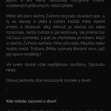
jejího) a ani stěny nezdobily fotografie rodiny,
vzdálených příbuzných, natož přátel.
Místo lidí dům slečny Zvířené obývalo dvanáct opic, a
ty se staraly o úklid a vaření. Každá měla vlastní
jméno a klobouk, díky němuž je slečna od sebe
rozeznala. Jenže zvířata si jak klobouky, tak jména čas
od času vyměnila, a pak se chichotala se rohem, když
si slečna Zvířená namísto Kirké přivolala Mojžíše nebo
Isoldu místo Tristana. (Měla vybraný literární vkus, jejž
její opice nesdílely.)
Ve svém domě však nepřijímala návštěvy. Opravdu
nikdy.
Dokud jednoho dne nezazvonil zvonek u dveří.
*
Kde někdo zazvoní u dveří