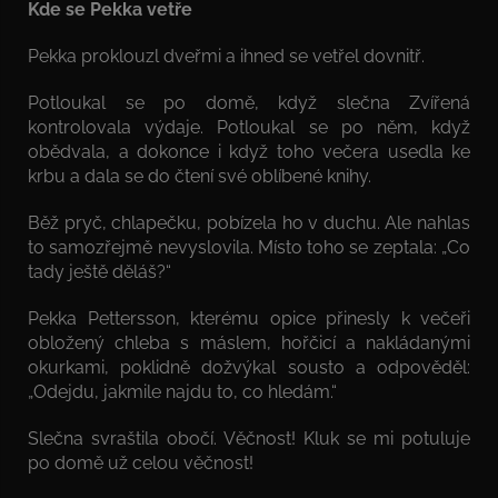
Kde se Pekka vetře
Pekka proklouzl dveřmi a ihned se vetřel dovnitř.
Potloukal se po domě, když slečna Zvířená
kontrolovala výdaje. Potloukal se po něm, když
obědvala, a dokonce i když toho večera usedla ke
krbu a dala se do čtení své oblíbené knihy.
Běž pryč, chlapečku, pobízela ho v duchu. Ale nahlas
to samozřejmě nevyslovila. Místo toho se zeptala: „Co
tady ještě děláš?“
Pekka Pettersson, kterému opice přinesly k večeři
obložený chleba s máslem, hořčicí a nakládanými
okurkami, poklidně dožvýkal sousto a odpověděl:
„Odejdu, jakmile najdu to, co hledám.“
Slečna svraštila obočí. Věčnost! Kluk se mi potuluje
po domě už celou věčnost!