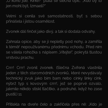
„O koho jde, Kirké?“ ptala se slečna opic. „Kdo by to
jen mohl být, Izmaeli?“
Velmi si cenila své samostatnosti, byť s sebou
přinášela i jistou osamělost.
Zvonek dál řinčel jako divý, a tak si dodala odvahy.
Zahnala opice, aby se jí nepletly pod nohy, a zamířila
k téměř nepoužívanému přednímu vchodu. Před ním
se válela rohožka s nápisem „Vítejte!“, pokrytá tlustou
vrstvou prachu.
Crrr! Crrr! zvonil zvonek. (Slečna Zvířená vlastnila
jeden z těch staromódních zvonků, které nevydávaly
technický zvuk jako bim bam nebo cinky linky cink,
nýbrž typ s kovovým crrr!, jež se poprvé ozvalo,
jakmile někdo stiskl tlačítko, a podruhé, když ho zase
pustil.) 11
Přitiskla na dveře čelo a zakřičela přes ně: „Kdo je