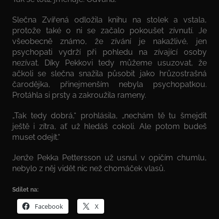
Slečna Zvířená odložila knihu na stolek a vstala,
protože také o ni se začalo pokoušet zívnutí. Je
všeobecně známo, že zívání je nakažlivé, jen
psychopati vydrží při pohledu na zívající osoby
nezívat. Díky Pekkovi tedy můžeme usuzovat, že
ačkoli se slečna snažila působit jako hrůzostrašná
čarodějka, přinejmenším nebyla psychopatkou.
Protáhla si prsty a zakroužila rameny.
„Tak tedy dobrá,“ prohlásila, „nechám tě tu šmejdit
ještě i zítra, ať už hledáš cokoli. Ale potom budeš
muset odejít.“
Jenže Pekka Pettersson už usnul v opičím chumlu,
nebylo z něj vidět nic než chomáček vlasů.
Sdílet na:
Facebook
X