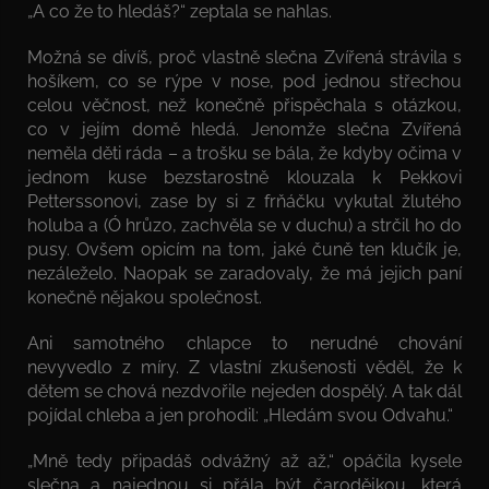
„A co že to hledáš?“ zeptala se nahlas.
Možná se divíš, proč vlastně slečna Zvířená strávila s
hošíkem, co se rýpe v nose, pod jednou střechou
celou věčnost, než konečně přispěchala s otázkou,
co v jejím domě hledá. Jenomže slečna Zvířená
neměla děti ráda – a trošku se bála, že kdyby očima v
jednom kuse bezstarostně klouzala k Pekkovi
Petterssonovi, zase by si z frňáčku vykutal žlutého
holuba a (Ó hrůzo, zachvěla se v duchu) a strčil ho do
pusy. Ovšem opicím na tom, jaké čuně ten klučík je,
nezáleželo. Naopak se zaradovaly, že má jejich paní
konečně nějakou společnost.
Ani samotného chlapce to nerudné chování
nevyvedlo z míry. Z vlastní zkušenosti věděl, že k
dětem se chová nezdvořile nejeden dospělý. A tak dál
pojídal chleba a jen prohodil: „Hledám svou Odvahu.“
„Mně tedy připadáš odvážný až až,“ opáčila kysele
slečna a najednou si přála být čarodějkou, která