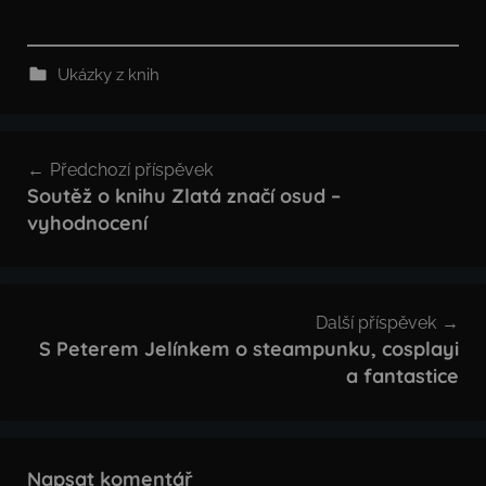
Ukázky z knih
Navigace
Předchozí příspěvek
pro
Soutěž o knihu Zlatá značí osud –
vyhodnocení
příspěvek
Další příspěvek
S Peterem Jelínkem o steampunku, cosplayi
a fantastice
Napsat komentář