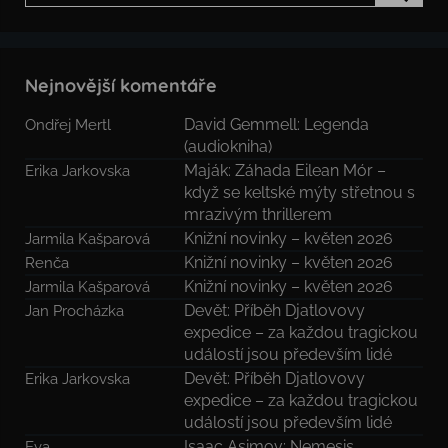
Hledat
Nejnovější komentáře
David Gemmell: Legenda
Ondřej Mertl
(audiokniha)
Maják: Záhada Eilean Mór –
Erika Jarkovska
když se keltské mýty střetnou s
mrazivým thrillerem
Knižní novinky – květen 2026
Jarmila Kašparová
Knižní novinky – květen 2026
Renča
Knižní novinky – květen 2026
Jarmila Kašparová
Devět: Příběh Djatlovovy
Jan Procházka
expedice – za každou tragickou
událostí jsou především lidé
Devět: Příběh Djatlovovy
Erika Jarkovska
expedice – za každou tragickou
událostí jsou především lidé
Isaac Asimov: Nemesis
Eva