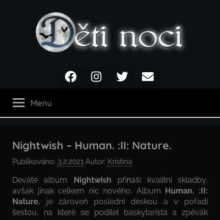
Přejít
k
obsahu
Děti
Facebook
Instagram
Twitter
Email
noci
Menu
Nightwish – Human. :II: Nature.
Publikováno:
3.2.2021
Autor:
Kristina
Deváté album
Nightwish
přináší kvalitní skladby,
avšak jinak celkem nic nového. Album
Human. :II:
Nature.
je zároveň poslední deskou a v pořadí
šestou, na které se podílel baskytarista a zpěvák