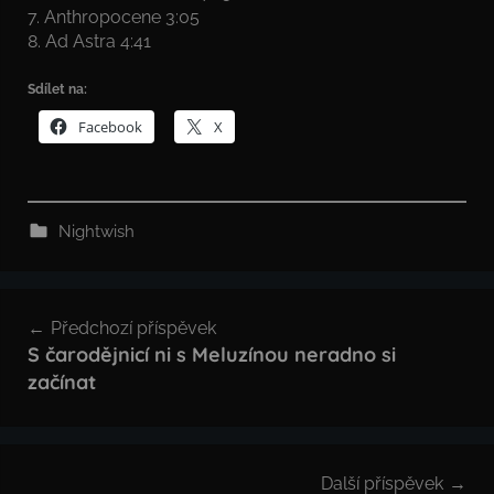
7. Anthropocene 3:05
8. Ad Astra 4:41
Sdílet na:
Facebook
X
Nightwish
Navigace
Předchozí příspěvek
pro
S čarodějnicí ni s Meluzínou neradno si
začínat
příspěvek
Další příspěvek