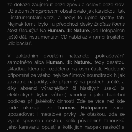
že dokáže zaujmout beze zpěvu a oslovit beze slov.
Už album
Imaginaerum
obsahovalo jak klasickou, tak
i instrumentální verzi, a nebyl to úplně špatný tah.
Nejinak tomu bylo i u předchozí desky
Endless Forms
Most Beautiful
. Na
Human. :II: Nature.
jde Holopainen
ještě dál, instrumentální CD nabízí až v rámci trojitého
„digipacku“.
V základním dvojitém naleznete „pokračování“
samotného alba
Human. :II: Nature.
, tedy desátou
skladbu, která je rozdělena na osm částí. Hudebně
připomíná ze všeho nejvíce filmový soundtrack. Nijak
závratně nápaditý, ale příjemný na poslech určitě, a
díky absenci výraznějších či hlasitých úseků (a
elektrických kytar vůbec) vhodný i jako hudební
podkres při jakékoliv činnosti. Zde se více než kde
jinde ukazuje, že
Tuomas Holopainen
začal
upozaďovat i metalové prvky. Je otázkou, zda se
vydal správnou cestou, kolik původních fanoušků
jeho karavanu opustí a kolik jich naopak naskočí a