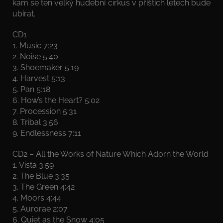
kam se ten velký hudební cirkus v příštích letech bude
ubírat.
CD1
1. Music 7:23
2. Noise 5:40
3. Shoemaker 5:19
4. Harvest 5:13
5. Pan 5:18
6. How’s the Heart? 5:02
7. Procession 5:31
8. Tribal 3:56
9. Endlessness 7:11
CD2 – All the Works of Nature Which Adorn the World
1. Vista 3:59
2. The Blue 3:35
3. The Green 4:42
4. Moors 4:44
5. Aurorae 2:07
6. Quiet as the Snow 4:05