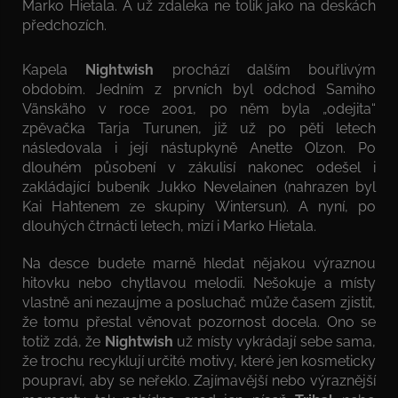
Marko Hietala. A už zdaleka ne tolik jako na deskách
předchozích.
Kapela
Nightwish
prochází dalším bouřlivým
obdobím. Jedním z prvních byl odchod Samiho
Vänskäho v roce 2001, po něm byla „odejita“
zpěvačka Tarja Turunen, již už po pěti letech
následovala i její nástupkyně Anette Olzon. Po
dlouhém působení v zákulisí nakonec odešel i
zakládající bubeník Jukko Nevelainen (nahrazen byl
Kai Hahtenem ze skupiny Wintersun). A nyní, po
dlouhých čtrnácti letech, mizí i Marko Hietala.
Na desce budete marně hledat nějakou výraznou
hitovku nebo chytlavou melodii. Nešokuje a místy
vlastně ani nezaujme a posluchač může časem zjistit,
že tomu přestal věnovat pozornost docela. Ono se
totiž zdá, že
Nightwish
už místy vykrádají sebe sama,
že trochu recyklují určité motivy, které jen kosmeticky
poupraví, aby se neřeklo. Zajímavější nebo výraznější