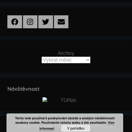
Facebook
Instagram
Twitter
Email
Archivy
Návštěvnost
Tento web používá k poskytování služeb a analýze návštěvnosti
soubory cookie. Používáním tohoto webu s tím souhlasíte.
Více
WordPress šablona: Donovan od ThemeZee.
V pořádku
informací