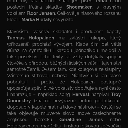
momenty tak nabídne snad jen píseň
Tribal
nebo
poslední třetina skladby
Shoemaker
, s krásným
vokálem
Floor Jansen
. Celkově je hlasového rozsahu
Floor i
Marka Hietaly
nevyužito.
Klávesista, vášnivý skladatel i producent kapely
Tuomas Holopainen
má zvláštní rukopis, který
(přirozeně) prochází vývojem. Klade čím dál větší
důraz na symfoniku i každou jednotlivou melodii a
také poselství. Jeho texty se vždy dotýkaly spojení
člověka s přírodou, běžných lidských vášní i tajemství
samotné Země. Ovšem tam, kde kolegové ze skupiny
Wintersun strhávají nebesa, Nightwish si jen plaše
pobrukují. I proto, že Holapainen postupně
upozaďuje zpěv. Silné vokalisty doplňuje a nyní často
i nahrazuje – například song
Harvest
nazpíval
Troy
Donockley
(značně nevýrazně, nutno podotknout,
doposud v kapele hrál na lidové nástroje) – častěji se
také objevuje mluvené slovo (nově zaslechneme
anglickou herečku
Geraldine James
nebo
Holopainenovu manželku, finskou folkovou zpěvačku