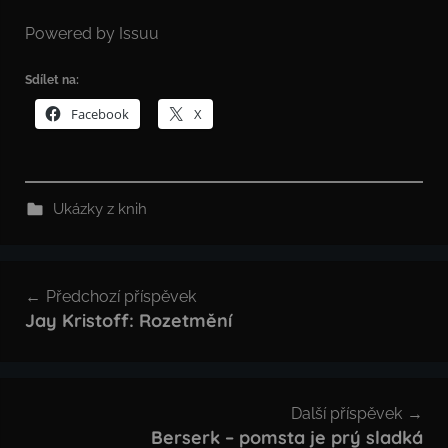
Powered by
Issuu
Sdílet na:
Facebook
X
Ukázky z knih
Navigace
Předchozí příspěvek
pro
Jay Kristoff: Rozetmění
příspěvek
Další příspěvek
Berserk – pomsta je prý sladká