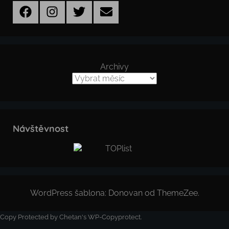
Facebook
Instagram
Twitter
Email
Archivy
Návštěvnost
WordPress šablona: Donovan od ThemeZee.
Copy Protected by
Chetan
's
WP-Copyprotect
.