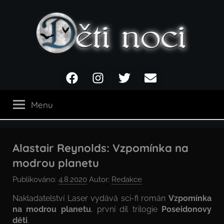
Přejít
k
obsahu
Děti
Facebook
Instagram
Twitter
Email
noci
Menu
Alastair Reynolds: Vzpomínka na
modrou planetu
Publikováno:
4.8.2020
Autor:
Redakce
Nakladatelství Laser vydává sci-fi román
Vzpomínka
na modrou planetu
, první díl trilogie
Poseidonovy
děti
.