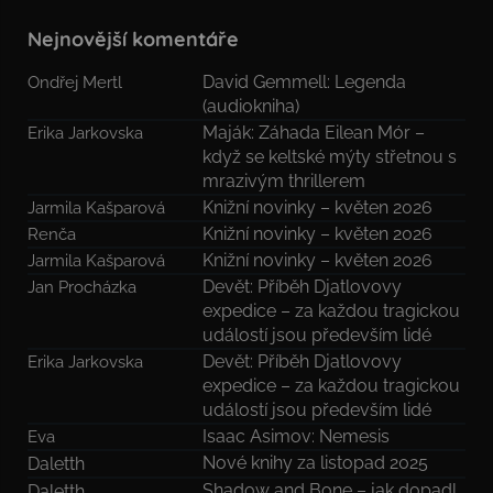
Nejnovější komentáře
David Gemmell: Legenda
Ondřej Mertl
(audiokniha)
Maják: Záhada Eilean Mór –
Erika Jarkovska
když se keltské mýty střetnou s
mrazivým thrillerem
Knižní novinky – květen 2026
Jarmila Kašparová
Knižní novinky – květen 2026
Renča
Knižní novinky – květen 2026
Jarmila Kašparová
Devět: Příběh Djatlovovy
Jan Procházka
expedice – za každou tragickou
událostí jsou především lidé
Devět: Příběh Djatlovovy
Erika Jarkovska
expedice – za každou tragickou
událostí jsou především lidé
Isaac Asimov: Nemesis
Eva
Nové knihy za listopad 2025
Daletth
Shadow and Bone – jak dopadl
Daletth