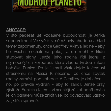
ANOTACE:
V sto padesát let vzdálené budoucnosti je Afrika
supervelmocí. Ve světě, v němž byly chudoba a hlad
téměř zapomenuty, chce Geoffrey Akinya jediné – aby
ho všichni nechali na pokoji a on mohl v klidu
studovat slony. Jenže jeho rodina řídí jednu z
nejmocnějších korporací, které vládne tvrdou rukou
babička Eunice. Po její smrti však dojde k čemusi
strašnému na Měsíci. K něčemu, co chce zbytek
rodiny zamést pod koberec. A Geoffrey je dotlačen –
no, po pravdě vydírán – aby to zařídil. Jenže brzy
zjistí, že Eunicina tajemství nechtějí zůstat pohřbená a
jejich odhalení může zničit vše, co považovalo lidstvo
za jisté a správné…