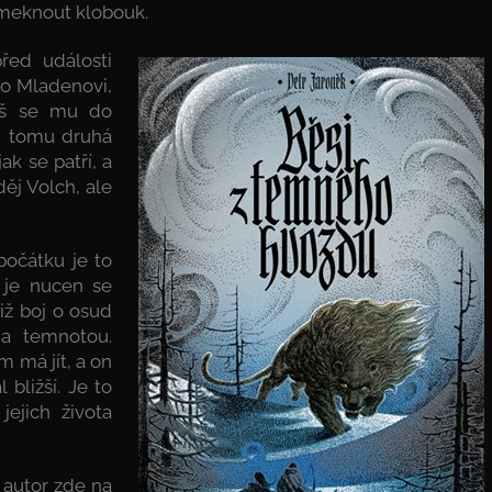
meknout klobouk.
řed události
 o Mladenovi,
íliš se mu do
ti tomu druhá
ak se patří, a
děj Volch, ale
očátku je to
n je nucen se
iž boj o osud
 a temnotou.
m má jít, a on
 bližší. Je to
jejich života
 autor zde na