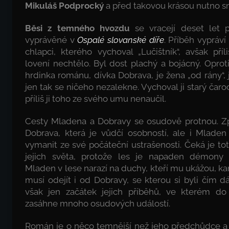
Mikuláš Podprocký
a před takovou krásou nutno s
Běsi z temného hvozdu
se vracejí deset let p
vyprávěné v
Ospalé slovanské díře
. Příběh vypráví
chlapci, kterého vychoval „Lučištník“, avšak př
lovení nechtělo. Byl dost plachý a bojácný. Opro
hrdinka románu, dívka Dobrava, je žena „od rány“, j
jen tak se ničeho nezalekne. Vychoval ji starý čaro
příliš ji toho ze svého umu nenaučil.
Cesty Mladena a Dobravy se osudově protnou. Zp
Dobrava, která je vůdčí osobností, ale i Mlade
vymanit ze své počáteční ustrašenosti. Čeká je tot
jejich světa, protože les je napaden démony
Mladen v lese narazí na duchy, kteří mu ukážou, ka
musí odejít i od Dobravy, se kterou si byli čím dál
však jen začátek jejich příběhů, ve kterém do 
zasáhne mnoho osudových událostí.
Román je o něco temnější než jeho předchůdce a