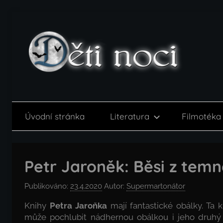
Přejít
k
obsahu
Děti
noci
Úvodní stránka
Literatura
Filmotéka
Petr Jaroněk: Běsi z tem
Publikováno:
23.4.2020
Autor:
Supermartonátor
Knihy
Petra Jaroňka
mají fantastické obálky. Ta 
může pochlubit nádhernou obálkou i jeho druh