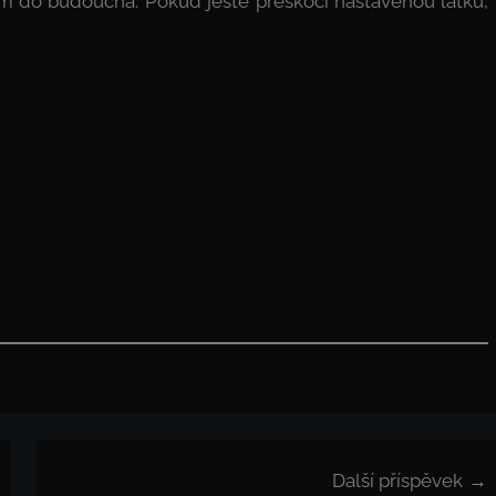
em do budoucna. Pokud ještě přeskočí nastavenou laťku,
Další příspěvek