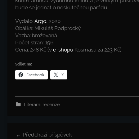
kontě druhou výbornou knihu a je velkým příslib
bude se jednat o neskutečnou parádu.
Vydalo:
Argo
, 2020
Obálka: Mikuláš Podprocký
Vazba: brožovaná
Počet stran: 196
Cena: 248 Kč (v
e-shopu
Kosmasu za 223 Kč)
Sdílet na:
Facebook
X
Literární recenze
Navigace
Předchozí příspěvek