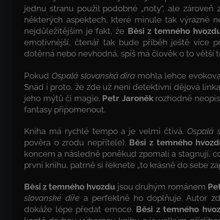
jednu stranu použil podobné „noty“, ale zároveň 
některých aspektech, které minule tak výrazné ne
nejdůležitějším je fakt, že
Běsi z temného hvozd
emotivnější, čtenář tak bude příběh ještě více pr
dotěrná nebo nevhodná, spíš má člověk o to větší 
Pokud
Ospalá slovanská díra
mohla lehce evokov
Snad i proto, že zde už není detektivní dějová lin
jeho mýtů či magie.
Petr Jaroněk
rozhodně neopis
fantasy připomenout.
Kniha má rychlé tempo a je velmi čtivá.
Ospalá s
pověra o zrodu nepřítele).
Běsi z temného hvozd
koncem a následně poněkud zpomalí a stagnují, což 
první knihu, patrně si řeknete „to krásně do sebe za
Běsi z temného hvozdu
jsou druhým románem
Pet
slovanské díře
a perfektně ho doplňuje. Autor zd
dokáže lépe předat emoce.
Běsi z temného hvo