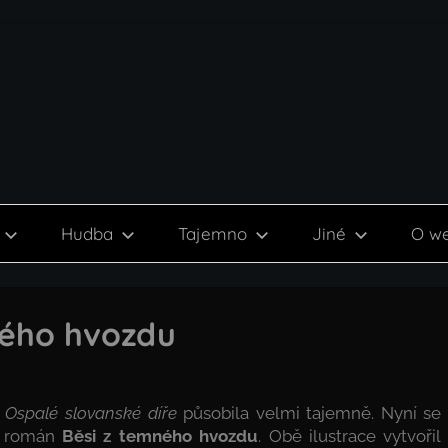
Hudba
Tajemno
Jiné
O w
ného hvozdu
k
Ospalé slovanské díře
působila velmi tajemně. Nyní se
ý román
Běsi z temného hvozdu
. Obě ilustrace vytvořil