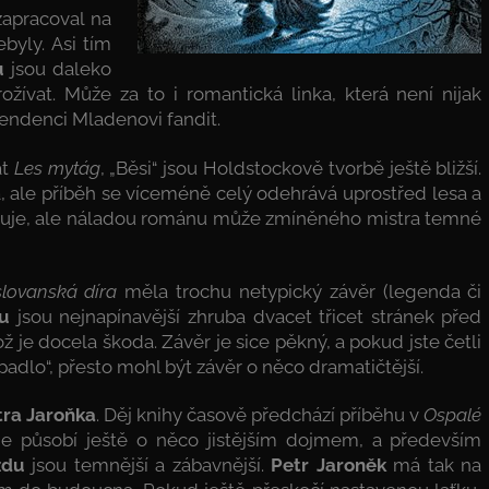
zapracoval na
byly. Asi tím
u
jsou daleko
ožívat. Může za to i romantická linka, která není nijak
tendenci Mladenovi fandit.
at
Les mytág
, „Běsi“ jsou Holdstockově tvorbě ještě bližší.
ka, ale příběh se víceméně celý odehrává uprostřed lesa a
uje, ale náladou románu může zmíněného mistra temné
lovanská díra
měla trochu netypický závěr (legenda či
u
jsou nejnapínavější zhruba dvacet třicet stránek před
je docela škoda. Závěr je sice pěkný, a pokud jste četli
padlo“, přesto mohl být závěr o něco dramatičtější.
ra Jaroňka
. Děj knihy časově předchází příběhu v
Ospalé
e působí ještě o něco jistějším dojmem, a především
zdu
jsou temnější a zábavnější.
Petr Jaroněk
má tak na