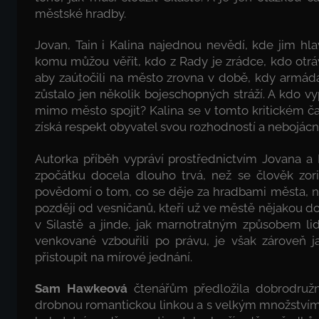
městské hradby.
Jovan, Tain i Kalina najednou nevědí, kde jim hlav
komu můžou věřit, kdo z Rady je zrádce, kdo otráv
aby zaútočili na město zrovna v době, kdy armáda
zůstalo jen několik bojeschopných stráží. A kdo v
mimo město spojit? Kalina se v tomto kritickém ča
získá respekt obyvatel svou rozhodností a nebojácno
Autorka příběh vypráví prostřednictvím Jovana a 
zpočátku docela dlouho trvá, než se člověk zori
povědomí o tom, co se děje za hradbami města, nat
později od vesničanů, kteří už ve městě nějakou dob
v Silastě a jinde, jak marnotratným způsobem lid
venkované vzbouřili po právu, je však zároveň j
přistoupit na mírové jednání.
Sam Hawkeová
čtenářům předložila dobrodružný
drobnou romantickou linkou a s velkým množstvím 