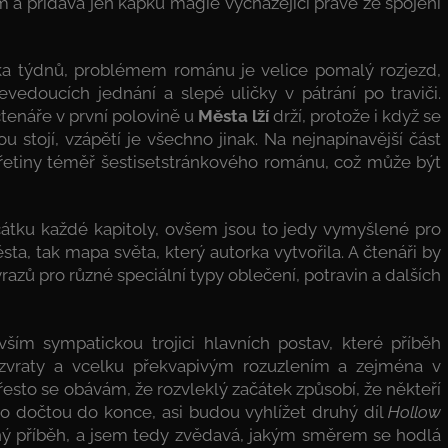
m a přidává jen kapku magie vycházející právě ze spojení
ka týdnů, problémem románu je velice pomalý rozjezd,
vedoucích jednání a slepé uličky v pátrání po traviči.
čtenáře v první polovině u
Města lží
drží, protože i když se
ou stojí, vzápětí je všechno jinak. Na nejnapínavější část
třetiny téměř šestisetstránkového románu, což může být
čátku každé kapitoly, ovšem jsou to jedy vymyšlené pro
a, tak mapa světa, který autorka vytvořila. A čtenáři by
razů pro různé speciální typy oblečení, potravin a dalších
ším sympatickou trojici hlavních postav, které příběh
 zvraty a vcelku překvapivým rozuzlením a zejména v
 Přesto se obávám, že rozvleklý začátek způsobí, že někteří
co dočtou do konce, asi budou vyhlížet druhý díl
Hollow
 příběh, a jsem tedy zvědavá, jakým směrem se hodlá