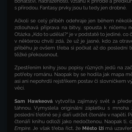
bohatství, nadřazenosti, vztahu k přírodě a předků
s přírodou. Fantasy prvky jsou tu tedy jen drobné.
Ačkoli se celý příběh odehraje jen během několi
zdlouhavá příprava na bitvy, spousta k ničemu ne
Otázka „Kdo to udělal?“ je v podstatě to jediné, co 
v některou chvíli zdá, že už je jasné, kdo za otrav
příběhu je ovšem třeba si počkat až do poslední 
těžké překousnout.
Zpestřením knihy jsou popisy různých jedů na za
potřeby románu. Naopak by se hodila jak mapa měst
asi ani nepohrdli rejstříkem postav či slovníčkem vý
věcí.
Sam Hawkeová
vytvořila zajímavý svět a předev
táhnou. Vymyslela originální zápletku s mnoha
poslední třetině se jí daří udržet čtenáře v napětí.
čtenáři knihu odloží jako nedočtenou. Naopak ti, 
Empire
. Je však třeba říct, že
Město lží
má uzavřený