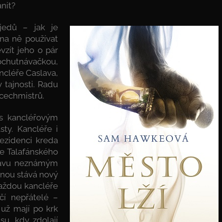
ánit?
jedů – jak je
é na ně používat
vzít jeho o pár
a ochutnávačkou,
ncléře Caslava,
 tajnosti. Radu
 cechmistrů.
 s kancléřovým
ty. Kancléře i
ezidenci kreda
e Talafánského
otravu neznámým
dnou stává nový
vraždou kancléře
čí nepřátelé –
 už mají po krk
asu, kdy zdolají