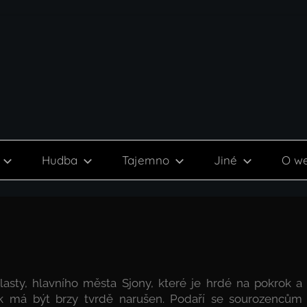
Hudba
Tajemno
Jiné
O w
sty, hlavního města Sjony, které je hrdé na pokrok a
však má být brzy tvrdě narušen. Podaří se sourozencům