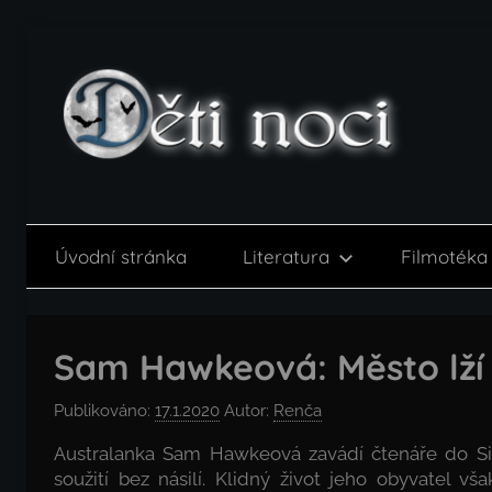
Přejít
k
obsahu
Děti
noci
Úvodní stránka
Literatura
Filmotéka
Sam Hawkeová: Město lží
Publikováno:
17.1.2020
Autor:
Renča
Australanka Sam Hawkeová zavádí čtenáře do Sila
soužití bez násilí. Klidný život jeho obyvatel 