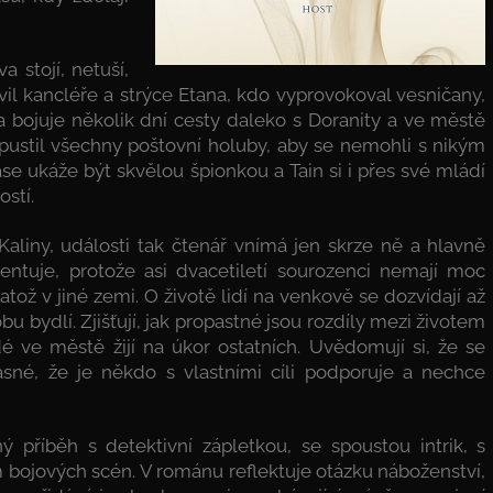
a stojí, netuší,
il kancléře a strýce Etana, kdo vyprovokoval vesničany,
 bojuje několik dní cesty daleko s Doranity a ve městě
ypustil všechny poštovní holuby, aby se nemohli s nikým
se ukáže být skvělou špionkou a Tain si i přes své mládí
stí.
Kaliny, události tak čtenář vnímá jen skrze ně a hlavně
entuje, protože asi dvacetiletí sourozenci nemají moc
ož v jiné zemi. O životě lidí na venkově se dozvídají až
u bydlí. Zjišťují, jak propastné jsou rozdíly mezi životem
é ve městě žijí na úkor ostatních. Uvědomují si, že se
asné, že je někdo s vlastními cíli podporuje a nechce
 příběh s detektivní zápletkou, se spoustou intrik, s
bojových scén. V románu reflektuje otázku náboženství,