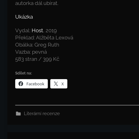
autorka dál ubírat.
Ukázka
Vydal:
Host
, 2019
Překlad: Alžběta Lexová
Obálka: Greg Ruth
Vazba: pevná
583 stran / 399 Kč
Sdílet na:
Facebook
X
Literární recenze
Navigace