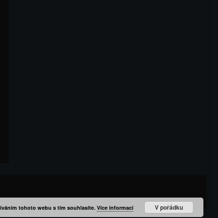
V pořádku
íváním tohoto webu s tím souhlasíte.
Více informací