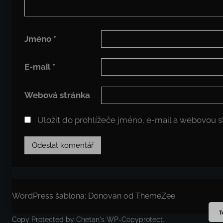
Jméno
*
E-mail
*
Webová stránka
Uložit do prohlížeče jméno, e-mail a webovou 
WordPress šablona: Donovan od ThemeZee.
T
Copy Protected by
Chetan
's
WP-Copyprotect
.