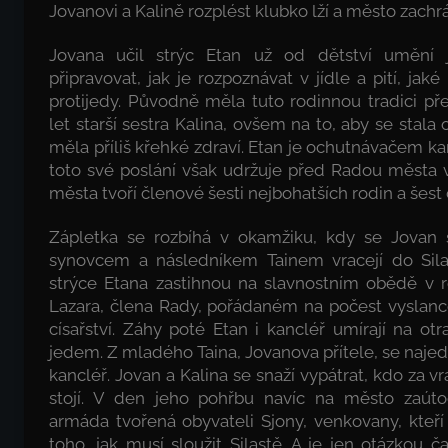
Jovanovi a Kalině rozplést klubko lží a město zachr
Jovana učil strýc Etan už od dětství umění 
připravovat, jak je rozpoznávat v jídle a pití, jak
protijedy. Původně měla tuto rodinnou tradici pře
let starší sestra Kalina, ovšem na to, aby se stal
měla příliš křehké zdraví. Etan je ochutnávačem ka
toto své poslání však udržuje před Radou města v
města tvoří členové šesti nejbohatších rodin a šest
Zápletka se rozbíhá v okamžiku, kdy se Jovan
synovcem a následníkem Tainem vracejí do Silas
strýce Etana zastihnou na slavnostním obědě v r
Lazara, člena Rady, pořádaném na počest vyslanc
císařství. Záhy poté Etan i kancléř umírají na 
jedem. Z mladého Taina, Jovanova přítele, se naje
kancléř. Jovan a Kalina se snaží vypátrat, kdo za 
stojí. V den jeho pohřbu navíc na město zaúto
armáda tvořená obyvateli Sjony, venkovany, kteří
toho, jak musí sloužit Silastě. A je jen otázkou č