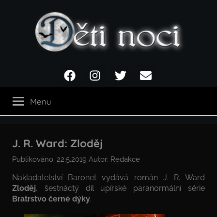
Přejít
k
obsahu
Děti
Facebook
Instagram
Twitter
Email
noci
Menu
J. R. Ward: Zloděj
Publikováno:
22.5.2019
Autor:
Redakce
Nakladatelství Baronet vydává román J. R. Ward
Zloděj
, šestnáctý díl upírské paranormální série
Bratrstvo černé dýky
.