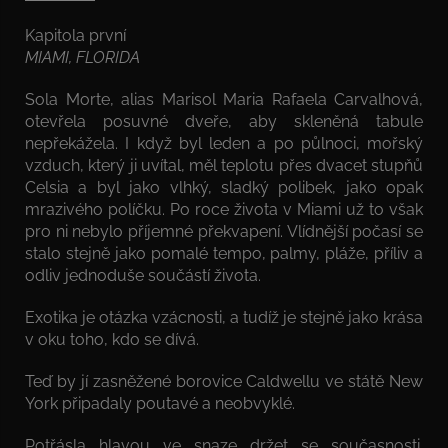
Kapitola první
MIAMI, FLORIDA
Sola Morte, alias Marisol Maria Rafaela Carvalhová,
otevřela posuvné dveře, aby skleněná tabule
nepřekážela. I když byl leden a po půlnoci, mořský
vzduch, který ji uvítal, měl teplotu přes dvacet stupňů
Celsia a byl jako vlhký, sladký polibek, jako opak
mrazivého políčku. Po roce života v Miami už to však
pro ni nebylo příjemné překvapení. Vlídnější počasí se
stalo stejně jako pomalé tempo, palmy, pláže, příliv a
odliv jednoduše součástí života.
Exotika je otázka vzácnosti, a tudíž je stejně jako krása
v oku toho, kdo se dívá.
Teď by jí zasněžené borovice Caldwellu ve státě New
York připadaly poutavé a neobvyklé.
Potřásla hlavou ve snaze držet se současnosti.