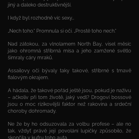
jiný a daleko destruktivnější.
I když byl rozhodně víc sexy…
„Nech toho.“ Promnula si oči. „Prostě toho nech.“
Nad zátokou, za vlnolamem North Bay, visel měsíc
jako ohromná stříbrná mísa a jeho zamžené světlo
šimraly cáry mraků.
Assailovy oči bývaly taky takové, stříbrné s tmavě
fialovým okrajem.
A hádala, že takové pořád ještě jsou, pokud je naživu
– ačkoliv při tom životě, jaký vedl? Drogoví bossové
jsou o moc rizikovější faktor než rakovina a srdeční
choroby dohromady.
Ne že by ho odsuzovala za volbu profese – ale no
tak, vždyť právě její povolání lupičky způsobilo, že
skončila v kufru toho auta.