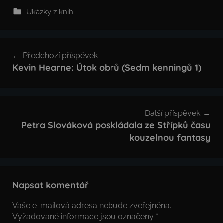
Ukázky z knih
Navigace
Předchozí příspěvek
pro
Kevin Hearne: Útok obrů (Sedm kenningů 1)
příspěvek
Další příspěvek
Petra Slováková poskládala ze Střípků času
kouzelnou fantasy
Napsat komentář
Vaše e-mailová adresa nebude zveřejněna.
Vyžadované informace jsou označeny
*