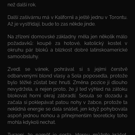
než další rok.
Další zašívárnu má v Kalifornii a ještě jednu v Torontu.
Až je vystřídají, bude to zas někde jinde.
Na zřízení domovské základny měla jen několik málo
požadavků: koupě za hotové, katolický kostel v
okruhu pár bloků a blízkost dobré latinskoamerické
samoobsluhy.
Zvedl se vánek, pohrával si s jejími čerstvě
odbarvenými blond vlasy a Sola poposedla, protože
bylo těžké zůstat bez hnutí. Změna pozice jí dlouho
nevydržela, a nejen proto, že jí teď výhled na zátoku
blokoval horní okraj zábradlí. Sesula se dozadu a
začala si poklepávat patou nohy v žabce, protože ta
neklidná energie se dala snášet, jen když pohybovala
aspoň jednou nohou a přinejmenším teoreticky toho
mohla kdykoli nechat.
Tvrzení, že paměť je cesta, kterou můžete kráčet,