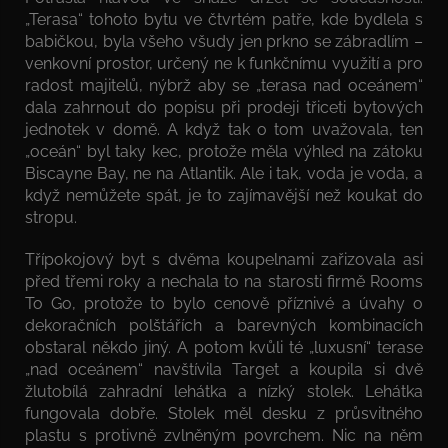
„Terasa“ tohoto bytu ve čtvrtém patře, kde bydlela s
babičkou, byla všeho všudy jen prkno se zábradlím –
venkovní prostor, určený ne k funkčnímu využití a pro
radost majitelů, nýbrž aby se „terasa nad oceánem“
dala zahrnout do popisu při prodeji třiceti bytových
jednotek v domě. A když tak o tom uvažovala, ten
„oceán“ byl taky kec, protože měla výhled na zátoku
Biscayne Bay, ne na Atlantik. Ale i tak, voda je voda, a
když nemůžete spát, je to zajímavější než koukat do
stropu.
Třípokojový byt s dvěma koupelnami zařizovala asi
před třemi roky a nechala to na starosti firmě Rooms
To Go, protože to bylo cenově příznivé a úvahy o
dekoračních polštářích a barevných kombinacích
obstaral někdo jiný. A potom kvůli té „luxusní“ terase
„nad oceánem“ navštívila Target a koupila si dvě
žlutobílá zahradní lehátka a nízký stolek. Lehátka
fungovala dobře. Stolek měl desku z průsvitného
plastu s protivně zvlněným povrchem. Nic na něm