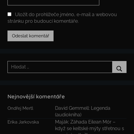
Uložit do prohlížeče jméno, e-mail a webovou
stránku pro budoucí komentáře.
Hledat:
Hledat
Nejnovější komentáře
David Gemmell: Legenda
Ondřej Mertl
(audiokniha)
Maják: Záhada Eilean Mór –
Erika Jarkovska
když se keltské mýty střetnou s