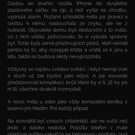
Cestou ke dveřím vložila iPhone do dvojitého
plastového sáčku na zip, a než vyšla na chodbu,
vypnula alarm. Požární schodiště měla po pravici a
cestou k němu naslouchala ze zvyku, ale ne z
nutnosti. Obyvatelé domu byli obstarožní a to málo,
co z nich viděla, potvrzovalo, že si vybrala správný
byt. Tohle byla země přezimujících ptáků, kteří neměli
peníze na to, aby rozepjali křídla a vrátili se k jaru a
létu, takže se budova nikdy nevyprázdnila.
Vždycky se najdou zvědaví svědci, i když nemají zrak
a sluch už tak bystré jako kdysi. A její sousedé
představovali komplikaci, kvůli které by si ti, již by po
ní šli, všechno dvakrát rozmysleli.
A navíc měla u sebe jako vždy kompaktní devítku s
laserovým hledím. Pro každý případ.
Na schodišti byl vzduch chladnější, ale ne sušší než
jinde, a daleko nedošla. Položila telefon v malé
plastové pytlíko-rakvičce na betonovou podlahu pod