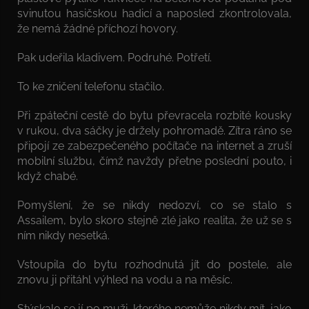
svinutou hasičskou hadicí a naposled zkontrolovala,
že nemá žádné příchozí hovory.
Pak udeřila kladivem. Podruhé. Potřetí.
To ke zničení telefonu stačilo.
Při zpáteční cestě do bytu převracela rozbité kousky
v rukou, dva sáčky je držely pohromadě. Zítra ráno se
připojí ze zabezpečeného počítače na internet a zruší
mobilní službu, čímž navždy přetne poslední pouto, i
když chabé.
Pomyšlení, že se nikdy nedozví, co se stalo s
Assailem, bylo skoro stejně zlé jako realita, že už se s
ním nikdy nesetká.
Vstoupila do bytu rozhodnutá jít do postele, ale
znovu ji přitáhl výhled na vodu a na měsíc.
Stýskalo se jí po muži, kterého nemůže nikdy mít, jako