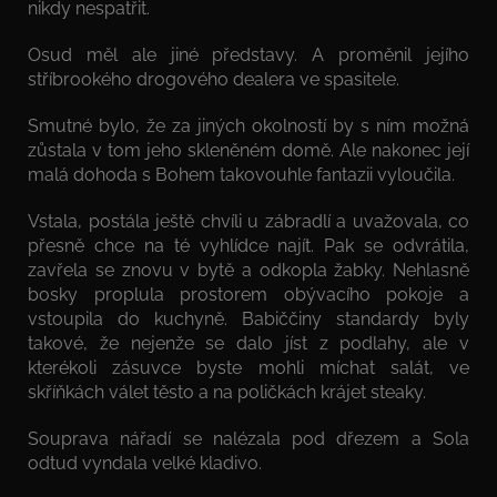
nikdy nespatřit.
Osud měl ale jiné představy. A proměnil jejího
stříbrookého drogového dealera ve spasitele.
Smutné bylo, že za jiných okolností by s ním možná
zůstala v tom jeho skleněném domě. Ale nakonec její
malá dohoda s Bohem takovouhle fantazii vyloučila.
Vstala, postála ještě chvíli u zábradlí a uvažovala, co
přesně chce na té vyhlídce najít. Pak se odvrátila,
zavřela se znovu v bytě a odkopla žabky. Nehlasně
bosky proplula prostorem obývacího pokoje a
vstoupila do kuchyně. Babiččiny standardy byly
takové, že nejenže se dalo jíst z podlahy, ale v
kterékoli zásuvce byste mohli míchat salát, ve
skříňkách válet těsto a na poličkách krájet steaky.
Souprava nářadí se nalézala pod dřezem a Sola
odtud vyndala velké kladivo.