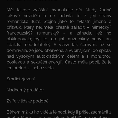
Měl takové zvláštní, hypnotické oči. Nikdy žádné
takové neviděla a ne, nebyla to z její strany
romantická iluze. Stejně jako to zvláštní jméno a
přízvuk, který neuměla přesně zařadit – německý?
francouzský? rumunský? – a záhada, jež ho
obklopovala; byl to, co jiní muži nikdy nebyli ani
zdaleka: neodolatelný. S vlasy tak černými, až se
domnívala, že jsou obarvené, a vybíhajícími do špičky
nad vysokým autokratickým čelem a s mohutnou
postavou a sexuální energií… Často měla pocit, že je
jen přelud z jiného světa.
Smrtící zjevení.
Nádherný predátor.
Zvíře v lidské podobě.
Během mžiku ho viděla té noci, kdy ji přišel zachránit z
onoho tábora – ale ne, jak se k ní blížil s rozevřenou