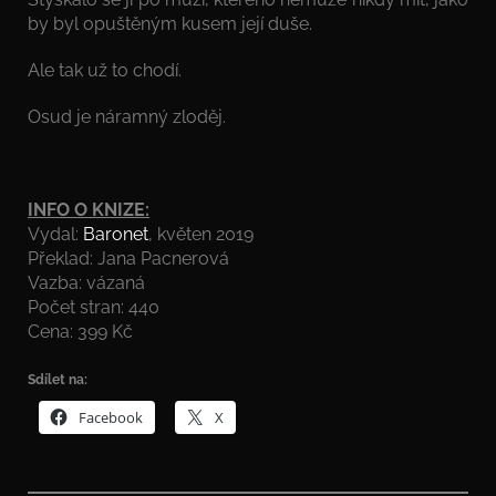
by byl opuštěným kusem její duše.
Ale tak už to chodí.
Osud je náramný zloděj.
INFO O KNIZE:
Vydal:
Baronet
, květen 2019
Překlad: Jana Pacnerová
Vazba: vázaná
Počet stran: 440
Cena: 399 Kč
Sdílet na:
Facebook
X