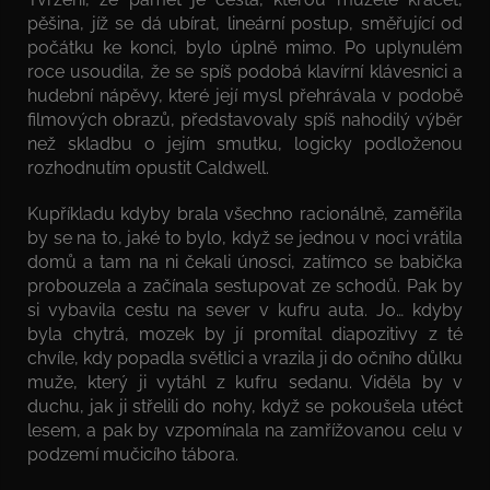
pěšina, jíž se dá ubírat, lineární postup, směřující od
počátku ke konci, bylo úplně mimo. Po uplynulém
roce usoudila, že se spíš podobá klavírní klávesnici a
hudební nápěvy, které její mysl přehrávala v podobě
filmových obrazů, představovaly spíš nahodilý výběr
než skladbu o jejím smutku, logicky podloženou
rozhodnutím opustit Caldwell.
Kupříkladu kdyby brala všechno racionálně, zaměřila
by se na to, jaké to bylo, když se jednou v noci vrátila
domů a tam na ni čekali únosci, zatímco se babička
probouzela a začínala sestupovat ze schodů. Pak by
si vybavila cestu na sever v kufru auta. Jo… kdyby
byla chytrá, mozek by jí promítal diapozitivy z té
chvíle, kdy popadla světlici a vrazila ji do očního důlku
muže, který ji vytáhl z kufru sedanu. Viděla by v
duchu, jak ji střelili do nohy, když se pokoušela utéct
lesem, a pak by vzpomínala na zamřížovanou celu v
podzemí mučicího tábora.