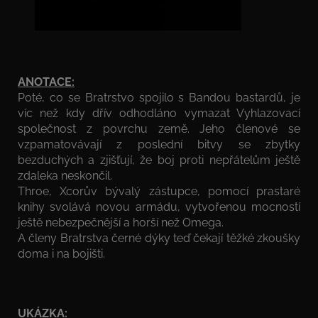
ANOTACE:
Poté, co se Bratrstvo spojilo s Bandou bastardů, je
víc než kdy dřív odhodláno vymazat Vyhlazovací
společnost z povrchu země. Jeho členové se
vzpamatovávají z poslední bitvy se zbytky
bezduchých a zjišťují, že boj proti nepřátelům ještě
zdaleka neskončil.
Throe, Xcorův bývalý zástupce, pomocí prastaré
knihy svolává novou armádu, vytvořenou mocností
ještě nebezpečnější a horší než Omega.
A členy Bratrstva černé dýky teď čekají těžké zkoušky
doma i na bojišti.
UKÁZKA: