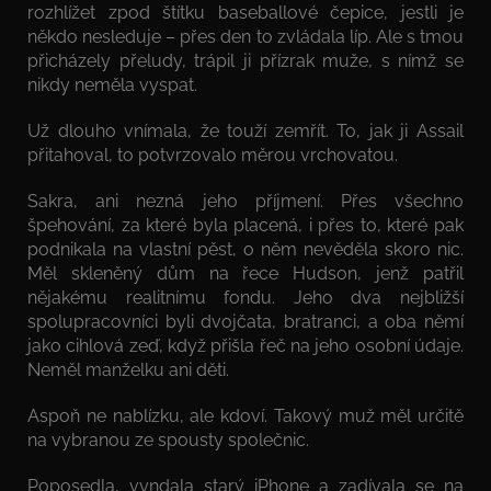
rozhlížet zpod štítku baseballové čepice, jestli je
někdo nesleduje – přes den to zvládala líp. Ale s tmou
přicházely přeludy, trápil ji přízrak muže, s nímž se
nikdy neměla vyspat.
Už dlouho vnímala, že touží zemřít. To, jak ji Assail
přitahoval, to potvrzovalo měrou vrchovatou.
Sakra, ani nezná jeho příjmení. Přes všechno
špehování, za které byla placená, i přes to, které pak
podnikala na vlastní pěst, o něm nevěděla skoro nic.
Měl skleněný dům na řece Hudson, jenž patřil
nějakému realitnímu fondu. Jeho dva nejbližší
spolupracovníci byli dvojčata, bratranci, a oba němí
jako cihlová zeď, když přišla řeč na jeho osobní údaje.
Neměl manželku ani děti.
Aspoň ne nablízku, ale kdoví. Takový muž měl určitě
na vybranou ze spousty společnic.
Poposedla, vyndala starý iPhone a zadívala se na