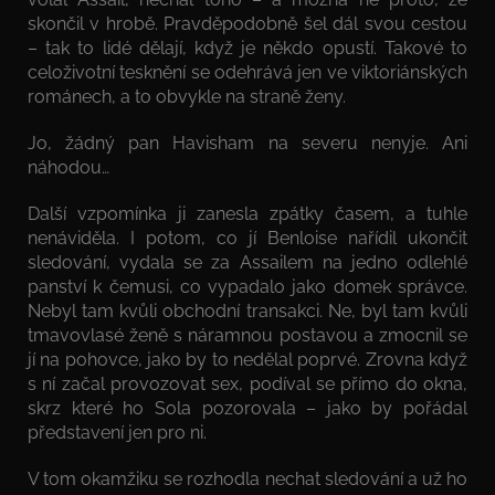
skončil v hrobě. Pravděpodobně šel dál svou cestou
– tak to lidé dělají, když je někdo opustí. Takové to
celoživotní tesknění se odehrává jen ve viktoriánských
románech, a to obvykle na straně ženy.
Jo, žádný pan Havisham na severu nenyje. Ani
náhodou…
Další vzpomínka ji zanesla zpátky časem, a tuhle
nenáviděla. I potom, co jí Benloise nařídil ukončit
sledování, vydala se za Assailem na jedno odlehlé
panství k čemusi, co vypadalo jako domek správce.
Nebyl tam kvůli obchodní transakci. Ne, byl tam kvůli
tmavovlasé ženě s náramnou postavou a zmocnil se
jí na pohovce, jako by to nedělal poprvé. Zrovna když
s ní začal provozovat sex, podíval se přímo do okna,
skrz které ho Sola pozorovala – jako by pořádal
představení jen pro ni.
V tom okamžiku se rozhodla nechat sledování a už ho