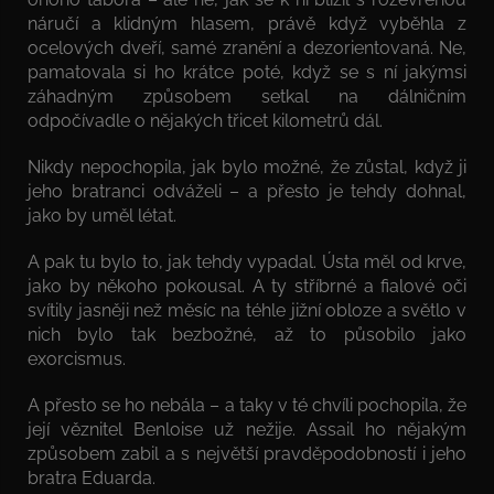
náručí a klidným hlasem, právě když vyběhla z
ocelových dveří, samé zranění a dezorientovaná. Ne,
pamatovala si ho krátce poté, když se s ní jakýmsi
záhadným způsobem setkal na dálničním
odpočívadle o nějakých třicet kilometrů dál.
Nikdy nepochopila, jak bylo možné, že zůstal, když ji
jeho bratranci odváželi – a přesto je tehdy dohnal,
jako by uměl létat.
A pak tu bylo to, jak tehdy vypadal. Ústa měl od krve,
jako by někoho pokousal. A ty stříbrné a fialové oči
svítily jasněji než měsíc na téhle jižní obloze a světlo v
nich bylo tak bezbožné, až to působilo jako
exorcismus.
A přesto se ho nebála – a taky v té chvíli pochopila, že
její věznitel Benloise už nežije. Assail ho nějakým
způsobem zabil a s největší pravděpodobností i jeho
bratra Eduarda.