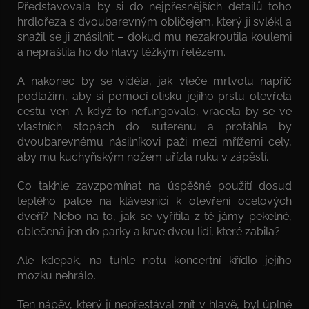
Představovala by si do nejpřesnějších detailů toho
hrdlořeza s dvoubarevným obličejem, který ji svlékl a
snažil se ji znásilnit – dokud mu nezakroutila koulemi
a nepraštila ho do hlavy těžkým řetězem.
A nakonec by se viděla, jak vleče mrtvolu napříč
podlažím, aby si pomocí otisku jejího prstu otevřela
cestu ven. A když to nefungovalo, vracela by se ve
vlastních stopách do suterénu a protáhla by
dvoubarevnému násilníkovi paži mezi mřížemi cely,
aby mu kuchyňským nožem uřízla ruku v zápěstí.
Co takhle zavzpomínat na úspěšné použití dosud
teplého palce na klávesnici k otevření ocelových
dveří? Nebo na to, jak se vyřítila z té jámy pekelné,
oblečená jen do parky a krve dvou lidí, které zabila?
Ale kdepak, na tuhle notu koncertní křídlo jejího
mozku nehrálo.
Ten nápěv, který jí nepřestával znít v hlavě, byl úplně