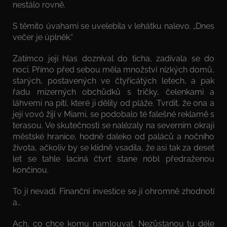
nestálo rovně.
S těmito úvahami se uvelebila v lehátku nalevo. „Dnes
večer je úplněk.“
Zatímco její hlas dozníval do ticha, zadívala se do
noci. Přímo před sebou měla množství nízkých domů,
starých, postavených ve čtyřicátých letech, a pak
řadu mizerných obchůdků s tričky, čelenkami a
láhvemi na pití, které ji dělily od pláže. Tvrdit, že ona a
její vovó žijí v Miami, se podobalo té falešné reklamě s
terasou. Ve skutečnosti se nalézaly na severním okraji
městské hranice, hodně daleko od paláců a nočního
života, ačkoliv by se klidně vsadila, že asi tak za deset
let se tahle laciná čtvrť stane nóbl předraženou
končinou.
To jí nevadí. Finanční investice se jí ohromně zhodnotí
a…
Ach, co chce komu namlouvat. Nezůstanou tu déle