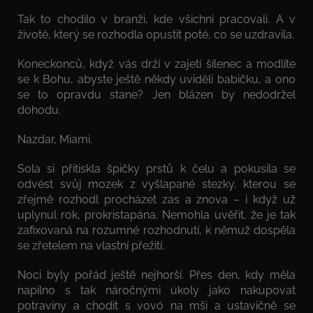
Tak to chodilo v branži, kde všichni pracovali. A v
životě, který se rozhodla opustit poté, co se uzdravila.
Koneckonců, když vás drží v zajetí šílenec a modlíte
se k Bohu, abyste ještě někdy uviděli babičku, a ono
se to opravdu stane? Jen blázen by nedodržel
dohodu.
Nazdar, Miami.
Sola si přitiskla špičky prstů k čelu a pokusila se
odvést svůj mozek z vyšlapané stezky, kterou se
zřejmě rozhodl procházet zas a znova – i když už
uplynul rok, prokristapána. Nemohla uvěřit, že je tak
zafixovaná na rozumné rozhodnutí, k němuž dospěla
se zřetelem na vlastní přežití.
Noci byly pořád ještě nejhorší. Přes den, kdy měla
napilno s tak náročnými úkoly jako nakupovat
potraviny a chodit s vovó na mši a ustavičně se