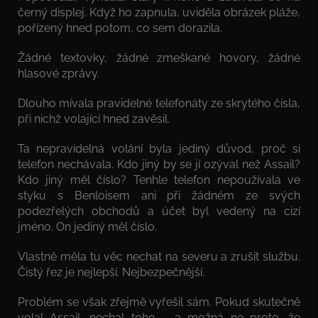
černý displej. Když ho zapnula, uviděla obrázek pláže,
pořízený hned potom, co sem dorazila.
Žádné textovky, žádné zmeškané hovory, žádné
hlasové zprávy.
Dlouho mívala pravidelné telefonáty ze skrytého čísla,
při nichž volající hned zavěsil.
Ta nepravidelná volání byla jediný důvod, proč si
telefon nechávala. Kdo jiný by se jí ozýval než Assail?
Kdo jiný měl číslo? Tenhle telefon nepoužívala ve
styku s Benloisem ani při žádném ze svých
podezřelých obchodů a účet byl vedený na cizí
jméno. On jediný měl číslo.
Vlastně měla tu věc nechat na severu a zrušit službu.
Čistý řez je nejlepší. Nejbezpečnější.
Problém se však zřejmě vyřešil sám. Pokud skutečně
volal Assail, nechal toho – a možná ne proto, že