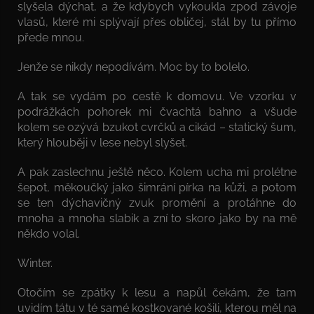
slyšela dýchat, a že kdybych vykoukla zpod závoje
vlasů, které mi splývají přes obličej, stál by tu přímo
přede mnou.
Jenže se nikdy nepodívám. Moc by to bolelo.
A tak se vydám po cestě k domovu. Ve vzorku v
podrážkách pohorek mi čvachtá bahno a všude
kolem se ozývá bzukot cvrčků a cikád – statický šum,
který hlouběji v lese nebyl slyšet.
A pak zaslechnu ještě něco. Kolem ucha mi prolétne
šepot, měkoučký jako šimrání pírka na kůži, a potom
se ten dýchavičný zvuk promění a protáhne do
mnoha a mnoha slabik a zní to skoro jako by na mě
někdo volal.
Winter.
Otočím se zpátky k lesu a napůl čekám, že tam
uvidím tátu v té samé kostkované košili, kterou měl na