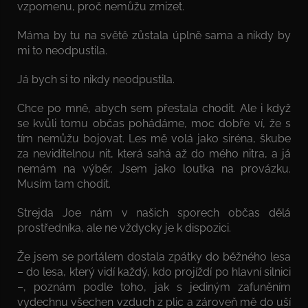
vzpomenu, proč nemůžu zmizet.
Máma by tu na světě zůstala úplně sama a nikdy by
mi to neodpustila.
Já bych si to nikdy neodpustila.
Chce po mně, abych sem přestala chodit. Ale i když
se kvůli tomu občas pohádáme, moc dobře ví, že s
tím nemůžu bojovat. Les mě volá jako siréna, škube
za neviditelnou nit, která sahá až do mého nitra, a já
nemám na výběr. Jsem jako loutka na provázku.
Musím tam chodit.
Strejda Joe nám v našich sporech občas dělá
prostředníka, ale ne vždycky je k dispozici.
Že jsem se portálem dostala zpátky do běžného lesa
– do lesa, který vidí každý, kdo projíždí po hlavní silnici
–, poznám podle toho, jak s jediným zafuněním
vydechnu všechen vzduch z plic a zároveň mě do uší