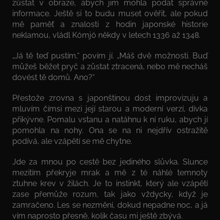
zůstat v obraze, abych jim mohla podat správné
informace. Ještě si to budu muset ověřit, ale pokud
mě paměť a znalosti z hodin japonské historie
neklamou, vládl Kómjó někdy v letech 1336 až 1348.
„Já tě teď pustím,“ povím jí. „Máš dvě možnosti. Buď
můžeš běžet pryč a zůstat ztracená, nebo mě necháš
dovést tě domů. Ano?“
Přestože zrovna s japonštinou dost improvizuju a
mluvím čímsi mezi její starou a moderní verzí, dívka
přikývne. Pomalu vstanu a natáhnu k ní ruku, abych jí
pomohla na nohy. Ona se na ni nejdřív ostražitě
podívá, ale vzápětí se mě chytne.
Jde za mnou po cestě bez jediného slůvka. Slunce
mezitím překryje mrak a mě z té náhlé temnoty
ztuhne krev v žilách. Je to instinkt, který ale vzápětí
zase přemůže rozum, tak jako vždycky, když je
zamračeno. Les se nezmění, dokud nepadne noc, a já
vím naprosto přesně, kolik času mi ještě zbývá.