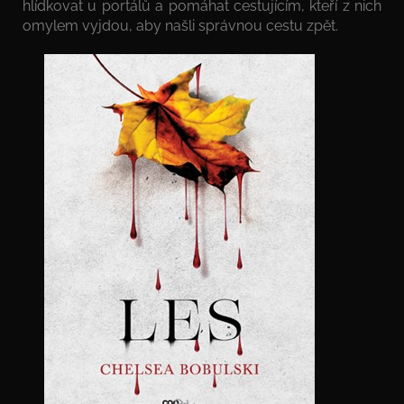
hlídkovat u portálů a pomáhat cestujícím, kteří z nich
omylem vyjdou, aby našli správnou cestu zpět.