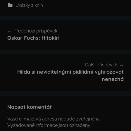
Ukázky z knih
Navigace
Předchozí příspěvek
pro
Oskar Fuchs: Hitokiri
příspěvek
Další příspěvek
Hilda si neviditelnými pidilidmi vyhrožovat
nenechá
Napsat komentář
Vaše e-mailová adresa nebude zveřejněna.
Vyžadované informace jsou označeny
*