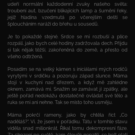
udeří normální každodenní zvuky našeho světa:
troubení aut, bzučení blikajících lamp a šumění řeky,
jejíž hladina vzedmutá po včerejším dešti se
šploucháním naráží do břehu u sousedů.
Je to pokaždé stejné. Srdce se mi rozbuší a plíce
rozpálí, jako bych celé hodiny zadržovala dech. Přijdu
si tak nějak těžší, zakořeněná do země, a přesto od
všeho odtržená.
Posadím se na velký kámen s iniciálami mých rodičů
vyrytými v srdíčku a pozoruju západ slunce. Máma
stojí v kuchyni nad dřezem, a když mě zahlédne
oknem, zamává mi. Snažím se zamávat jí zpátky, ale
ještě pořád nedokážu dostatečně ovládat své tělo a
ruka se mi ani nehne. Tak se místo toho usměju.
Máma pokrčí rameny, jako by chtěla říct „Co
naděláš?“. Ví, že jsem v pořádku. Tátu v tomhle stavu
viděla snad milionkrát. Říkal tomu dekompresní fáze.
Za chození po světě, kam člověk nepatří, se holt platí