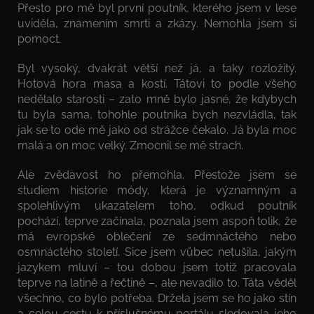
Přesto pro mě byl první poutník, kterého jsem v lese
uviděla, znamením smrti a zkázy. Nemohla jsem si
pomoct.
Byl vysoký, dvakrát větší než já, a taky rozložitý.
Hotová hora masa a kostí. Tátovi to podle všeho
nedělalo starosti – zato mně bylo jasné, že kdybych
tu byla sama, tohohle poutníka bych nezvládla, tak
jak se to ode mě jako od strážce čekalo. Já byla moc
malá a on moc velký. Zmocnil se mě strach.
Ale zvědavost ho přemohla. Přestože jsem se
studiem historie módy, která je významným a
spolehlivým ukazatelem toho, odkud poutník
pochází, teprve začínala, poznala jsem aspoň tolik, že
má evropské oblečení ze sedmnáctého nebo
osmnáctého století. Sice jsem vůbec netušila, jakým
jazykem mluví – tou dobou jsem totiž pracovala
teprve na latině a řečtině –, ale nevadilo to. Táta věděl
všechno, co bylo potřeba. Držela jsem se ho jako stín
a celou cestu k příslušnému portálu sledovala jeho