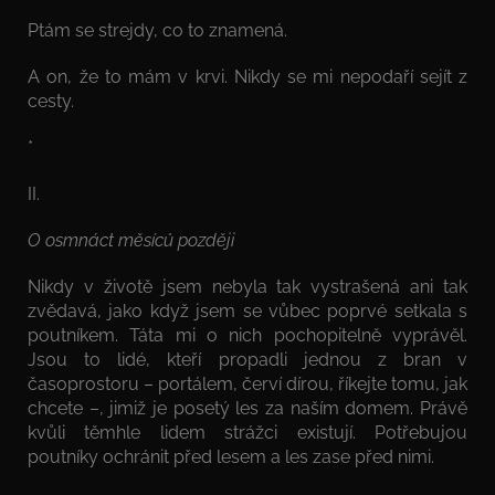
Ptám se strejdy, co to znamená.
A on, že to mám v krvi. Nikdy se mi nepodaří sejít z
cesty.
*
II.
O osmnáct měsíců později
Nikdy v životě jsem nebyla tak vystrašená ani tak
zvědavá, jako když jsem se vůbec poprvé setkala s
poutníkem. Táta mi o nich pochopitelně vyprávěl.
Jsou to lidé, kteří propadli jednou z bran v
časoprostoru – portálem, červí dírou, říkejte tomu, jak
chcete –, jimiž je posetý les za naším domem. Právě
kvůli těmhle lidem strážci existují. Potřebujou
poutníky ochránit před lesem a les zase před nimi.