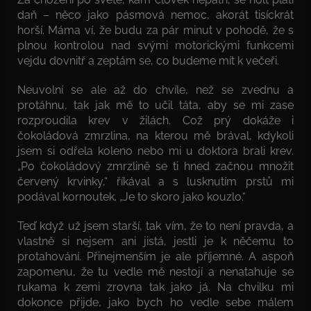
daň – něco jako pásmová nemoc, akorát tisíckrát
horší. Máma ví, že budu za pár minut v pohodě, že s
plnou kontrolou nad svými motorickými funkcemi
vejdu dovnitř a zeptám se, co budeme mít k večeři.
Neuvolní se ale až do chvíle, než se zvednu a
protáhnu, tak jak mě to učil táta, aby se mi zase
rozproudila krev v žilách. Což prý dokáže i
čokoládová zmrzlina, na kterou mě brával, kdykoli
jsem si odřela koleno nebo mi u doktora brali krev.
„Po čokoládový zmrzlině se ti hned začnou množit
červený krvinky,“ říkával a s lusknutím prstů mi
podával kornoutek. „Je to skoro jako kouzlo.“
Teď když už jsem starší, tak vím, že to není pravda, a
vlastně si nejsem ani jistá, jestli je k něčemu to
protahování. Přinejmenším je ale příjemné. A aspoň
zapomenu, že tu vedle mě nestojí a nenatahuje se
rukama k zemi zrovna tak jako já. Na chvilku mi
dokonce přijde, jako bych ho vedle sebe málem