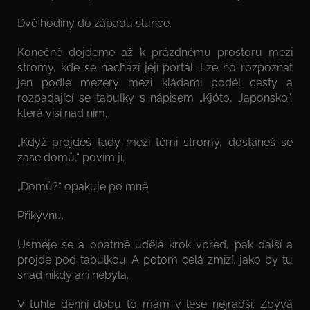
Dvě hodiny do západu slunce.
Konečně dojdeme až k prázdnému prostoru mezi
stromy, kde se nachází její portál. Lze ho rozpoznat
jen podle mezery mezi kládami podél cesty a
rozpadající se tabulky s nápisem „Kjóto, Japonsko“,
která visí nad ním.
„Když projdeš tady mezi těmi stromy, dostaneš se
zase domů,“ povím jí.
„Domů?“ opakuje po mně.
Přikývnu.
Usměje se a opatrně udělá krok vpřed, pak další a
projde pod tabulkou. A potom celá zmizí, jako by tu
snad nikdy ani nebyla.
V tuhle denní dobu to mám v lese nejradši. Zbývá