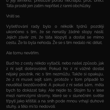
o její temeno, přestože pořád nechápu, proč brečí.
Táta prostě jen zatím nepřišel z ranní obchůzky.
Vrátí se.
Vyšetřování rady bylo o několik týdnů později
ukončeno s tím, že se nenašly žádné stopy násilí.
Jejich závěr zní, že táta klopýtl a dostal se mimo
cestu. Že to byla nehoda. Že se s tím nedalo nic dělat.
Ale tomu nevěřím.
Buď ho z cesty někdo vytlačil, nebo našel způsob, jak
z ní sejít dobrovolně. Pokud ho z ní vážně dostal
nějaký poutník, nic s tím nezmůžu. Takže si opakuju,
že z ní musel sejít sám, protože v tom případě to
neudělal bezdůvodně. A pokud z ní sešel sám, měla
bych to dokázat taky. Ale nejde to. Stojím tu v lese
mezi namrzlými stromy, které se v slunečním světle
třpytí jako křišťál a na sníh pode mnou vrhají duhové
stuhy, a tělo mi to nedovolí.