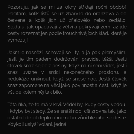
Pozoruju, jak se mi za okny střídají roční období.
Počítám, kolik listů se už zbarvilo do oranžova a do
červena a kolik jich už zfialovělo nebo zezlátlo.
Sleduju, jak opadávají z větví a pokrývají zem, až jde
cesty rozeznat jen podle trouchnivějících klád, které je
vymezují.
Jakmile nasněží, schovají se i ty, a já pak přemýšlím,
jestli je tím pádem dodržování pravidel těžší. Jestli
člověk snáz sejde z pěšiny, když na ni není vidět, jestli
snáz uvízne v srdci nekonečného prostoru, a
nedokáže uniknout, když se snese noc. Jestli člověk
snáz zapomene na věci jako povinnost a čest, když je
všude kolem něj tak bílo.
Táta říká, že to má v krvi. Věděl by, kudy cesty vedou,
i kdyby byl slepý. Že se snáší noc, cítí zrovna tak, jako
ostatní lidé cítí teplo ohně nebo vůni blížícího se deště.
Kdykoli uslyší volání, jedná.