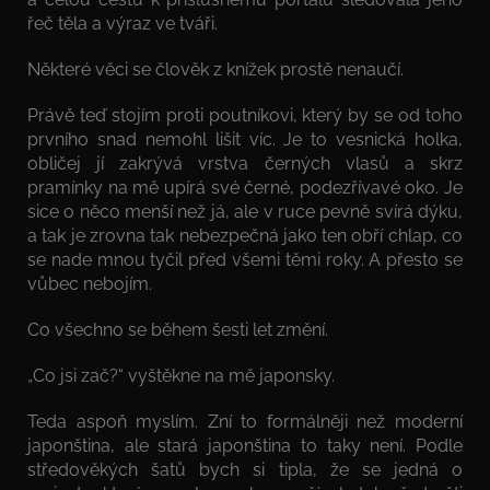
řeč těla a výraz ve tváři.
Některé věci se člověk z knížek prostě nenaučí.
Právě teď stojím proti poutníkovi, který by se od toho
prvního snad nemohl lišit víc. Je to vesnická holka,
obličej jí zakrývá vrstva černých vlasů a skrz
pramínky na mě upírá své černé, podezřívavé oko. Je
sice o něco menší než já, ale v ruce pevně svírá dýku,
a tak je zrovna tak nebezpečná jako ten obří chlap, co
se nade mnou tyčil před všemi těmi roky. A přesto se
vůbec nebojím.
Co všechno se během šesti let změní.
„Co jsi zač?“ vyštěkne na mě japonsky.
Teda aspoň myslím. Zní to formálněji než moderní
japonština, ale stará japonština to taky není. Podle
středověkých šatů bych si tipla, že se jedná o