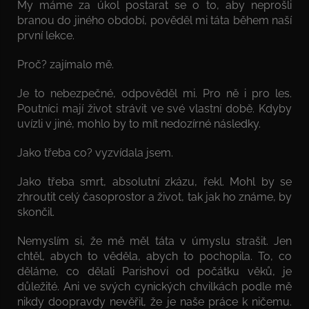
My máme za úkol postarat se o to, aby neprošli
branou do jiného období, pověděl mi táta během naší
první lekce.
Proč? zajímalo mě.
Je to nebezpečné, odpověděl mi. Pro ně i pro les.
Poutníci mají život strávit ve své vlastní době. Kdyby
uvízli v jiné, mohlo by to mít nedozírné následky.
Jako třeba co? vyzvídala jsem.
Jako třeba smrt, absolutní zkázu, řekl. Mohl by se
zhroutit celý časoprostor a život, tak jak ho známe, by
skončil.
Nemyslím si, že mě měl táta v úmyslu strašit. Jen
chtěl, abych to věděla, abych to pochopila. To, co
děláme, co dělali Parishovi od počátku věků, je
důležité. Ani ve svých cynických chvilkách podle mě
nikdy doopravdy nevěřil, že je naše práce k ničemu.