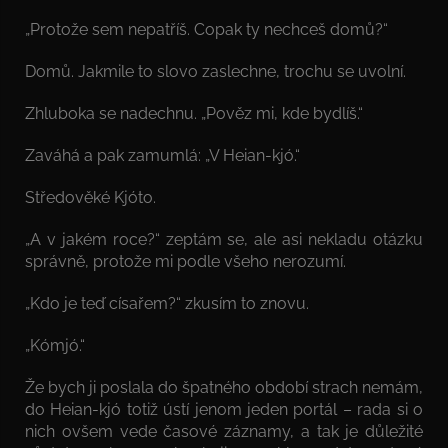
„Protože sem nepatříš. Copak ty nechceš domů?“
Domů. Jakmile to slovo zaslechne, trochu se uvolní.
Zhluboka se nadechnu. „Pověz mi, kde bydlíš.“
Zaváhá a pak zamumlá: „V Heian-kjó.“
Středověké Kjóto.
„A v jakém roce?“ zeptám se, ale asi nekladu otázku
správně, protože mi podle všeho nerozumí.
„Kdo je teď císařem?“ zkusím to znovu.
„Kómjó.“
Že bych ji poslala do špatného období strach nemám,
do Heian-kjó totiž ústí jenom jeden portál – rada si o
nich ovšem vede časové záznamy, a tak je důležité