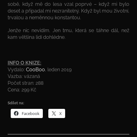
sobě, když mě do lesa vzal poprvé – když mi bylo
deset a připadal mi nezranitelný. Když byl mou životní,
trvalou a neměnnou konstantou.
Jenže nic nevidím. Jen tmu, která se táhne dál, než
kam většina lidí dohlédne.
INFO O KNIZE:
Vydalo:
CooBoo
, leden 2019
Vazba: vázaná
Počet stran: 288
Cena: 299 Kč
Sdílet na:
Facebook
X