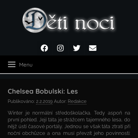
Přejít
k
obsahu
Děti
Facebook
Instagram
Twitter
Email
noci
Menu
Chelsea Bobulski: Les
Publikováno:
2.2.2019
Autor:
Redakce
Winter je normální středoškolačka. Tedy aspoň na
první pohled. Její táta je strážcem tajemného lesa, do
nějž ústí časové portály. Jednou se však táta ztratí při
noční obchůzce a ona musí převzít jeho povinnosti: