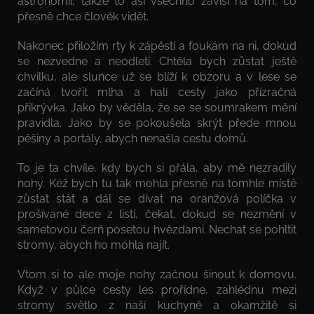
astronomii, takže to asi všechno závisí na tom, co
přesně chce člověk vidět.
Nakonec přiložím rty k zápěstí a foukám na ni, dokud
se nezvedne a neodletí. Chtěla bych zůstat ještě
chvilku, ale slunce už se blíží k obzoru a v lese se
začíná tvořit mlha a halí cesty jako přízračná
přikrývka. Jako by věděla, že se se soumrakem mění
pravidla. Jako by se pokoušela skrýt přede mnou
pěšiny a portály, abych nenašla cestu domů.
To je ta chvíle, kdy bych si přála, aby mě nezradily
nohy. Kéž bych tu tak mohla přesně na tomhle místě
zůstat stát a dál se dívat na oranžová políčka v
prošívané dece z listí, čekat, dokud se nezmění v
sametovou čerň posetou hvězdami. Nechat se pohltit
stromy, abych ho mohla najít.
Vtom si to ale moje nohy začnou šinout k domovu.
Když v půlce cesty les prořídne, zahlédnu mezi
stromy světlo z naší kuchyně a okamžitě si