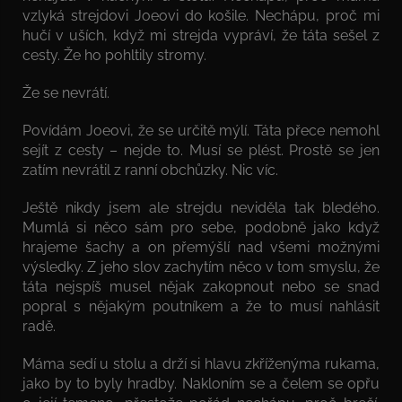
vzlyká strejdovi Joeovi do košile. Nechápu, proč mi
hučí v uších, když mi strejda vypráví, že táta sešel z
cesty. Že ho pohltily stromy.
Že se nevrátí.
Povídám Joeovi, že se určitě mýlí. Táta přece nemohl
sejít z cesty – nejde to. Musí se plést. Prostě se jen
zatím nevrátil z ranní obchůzky. Nic víc.
Ještě nikdy jsem ale strejdu neviděla tak bledého.
Mumlá si něco sám pro sebe, podobně jako když
hrajeme šachy a on přemýšlí nad všemi možnými
výsledky. Z jeho slov zachytím něco v tom smyslu, že
táta nejspíš musel nějak zakopnout nebo se snad
popral s nějakým poutníkem a že to musí nahlásit
radě.
Máma sedí u stolu a drží si hlavu zkříženýma rukama,
jako by to byly hradby. Nakloním se a čelem se opřu