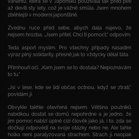
variantu, která se v Japonsku používala tak před pěti
až devíti sty lety, což je vážně smůla. Jsem mnohem
zběhlejší v moderní japonštině.
Zvednu ruce před sebe, abych dala najevo, že
nejsem hrozba. „Jsem přítel. Chci ti pomoct,“ odpovím.
Teda aspoň myslím. Pro všechny případy nasadím
výraz plný solidarity, přesně jak to vždycky dělal táta.
Přimhouří oči. „Kam jsem se to dostala? Nepoznávám
to tu.“
„Jsi v lese, kde se lidi občas octnou, když se ztratí,“
povídám jí.
Obvykle takhle otevřená nejsem. Většina poutníků
nabídkou dostat se domů nepohrdne a je jedno, že
jim pomoc nabízí úplně cizí člověk jako já, i to, zda se
dočkají odpovědi na svoje otázky nebo ne. Ale tahle
holka není paralyzovaná strachem. Strach ji naopak