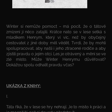
Winter si nemůže pomoct – má pocit, že o tátově
zmizení jí něco zatajili. Krátce nato se v lese setká s
mladíkem Henrym, který ví víc, než by obyčejný
cestovatel z jiné doby měl vědět. Tvrdí, že by mohli
spolupracovat, aby našli i jeho ztracené rodiče a aby
zjistili pravdu o jejím otci. Les je otrávený a mění se ve
zlé místo. Může Winter Henrymu důvěřovat?
Dokážou spolu odhalit pravdu včas?
UKÁZKA Z KNIHY:
I.
Táta říká, že v lese se hry nehrají. Je to místo k práci a