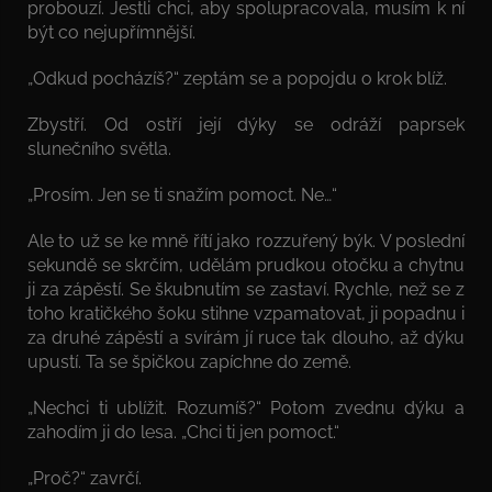
probouzí. Jestli chci, aby spolupracovala, musím k ní
být co nejupřímnější.
„Odkud pocházíš?“ zeptám se a popojdu o krok blíž.
Zbystří. Od ostří její dýky se odráží paprsek
slunečního světla.
„Prosím. Jen se ti snažím pomoct. Ne…“
Ale to už se ke mně řítí jako rozzuřený býk. V poslední
sekundě se skrčím, udělám prudkou otočku a chytnu
ji za zápěstí. Se škubnutím se zastaví. Rychle, než se z
toho kratičkého šoku stihne vzpamatovat, ji popadnu i
za druhé zápěstí a svírám jí ruce tak dlouho, až dýku
upustí. Ta se špičkou zapíchne do země.
„Nechci ti ublížit. Rozumíš?“ Potom zvednu dýku a
zahodím ji do lesa. „Chci ti jen pomoct.“
„Proč?“ zavrčí.