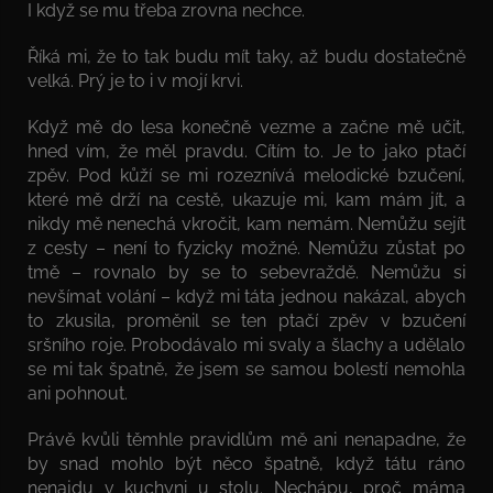
I když se mu třeba zrovna nechce.
Říká mi, že to tak budu mít taky, až budu dostatečně
velká. Prý je to i v mojí krvi.
Když mě do lesa konečně vezme a začne mě učit,
hned vím, že měl pravdu. Cítím to. Je to jako ptačí
zpěv. Pod kůží se mi rozeznívá melodické bzučení,
které mě drží na cestě, ukazuje mi, kam mám jít, a
nikdy mě nenechá vkročit, kam nemám. Nemůžu sejít
z cesty – není to fyzicky možné. Nemůžu zůstat po
tmě – rovnalo by se to sebevraždě. Nemůžu si
nevšímat volání – když mi táta jednou nakázal, abych
to zkusila, proměnil se ten ptačí zpěv v bzučení
sršního roje. Probodávalo mi svaly a šlachy a udělalo
se mi tak špatně, že jsem se samou bolestí nemohla
ani pohnout.
Právě kvůli těmhle pravidlům mě ani nenapadne, že
by snad mohlo být něco špatně, když tátu ráno
nenajdu v kuchyni u stolu. Nechápu, proč máma