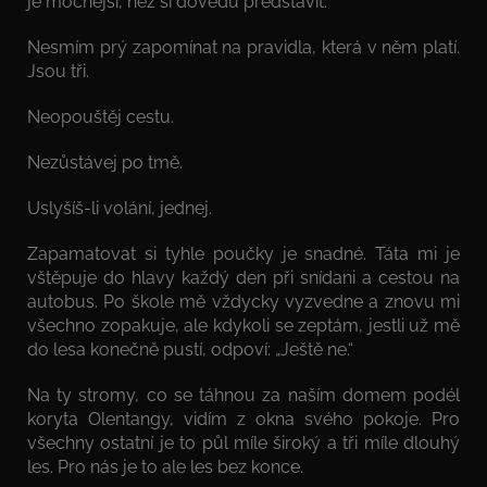
je mocnější, než si dovedu představit.
Nesmím prý zapomínat na pravidla, která v něm platí.
Jsou tři.
Neopouštěj cestu.
Nezůstávej po tmě.
Uslyšíš-li volání, jednej.
Zapamatovat si tyhle poučky je snadné. Táta mi je
vštěpuje do hlavy každý den při snídani a cestou na
autobus. Po škole mě vždycky vyzvedne a znovu mi
všechno zopakuje, ale kdykoli se zeptám, jestli už mě
do lesa konečně pustí, odpoví: „Ještě ne.“
Na ty stromy, co se táhnou za naším domem podél
koryta Olentangy, vidím z okna svého pokoje. Pro
všechny ostatní je to půl míle široký a tři míle dlouhý
les. Pro nás je to ale les bez konce.