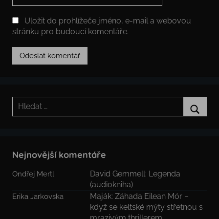
Uložit do prohlížeče jméno, e-mail a webovou
stránku pro budoucí komentáře.
Hledat:
Hledat
Nejnovější komentáře
David Gemmell: Legenda
Ondřej Mertl
(audiokniha)
Maják: Záhada Eilean Mór –
Erika Jarkovska
když se keltské mýty střetnou s
mrazivým thrillerem