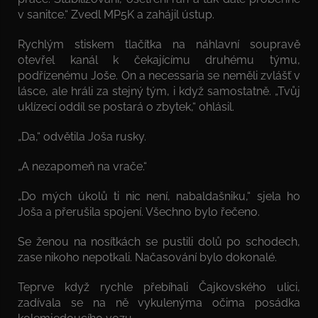
v sanitce.“ Zvedl MP5K a zahájil ústup.
Rychlým stiskem tlačítka na náhlavní soupravě
otevřel kanál k čekajícímu druhému týmu,
podřízenému Joše. On a necessaria se neměli zvlášť v
lásce, ale hráli za stejný tým, i když samostatně. „Tvůj
uklízecí oddíl se postará o zbytek,“ ohlásil.
„Da,“ odvětila Joša rusky.
„A nezapomeň na vrače.“
„Do mých úkolů ti nic není, nabaldašniku,“ sjela ho
Joša a přerušila spojení. Všechno bylo řečeno.
Se ženou na nosítkách se pustili dolů po schodech,
zase nikoho nepotkali. Načasování bylo dokonalé.
Teprve když rychle přebíhali Čajkovského ulici,
zadívala se na ně vykulenýma očima posádka