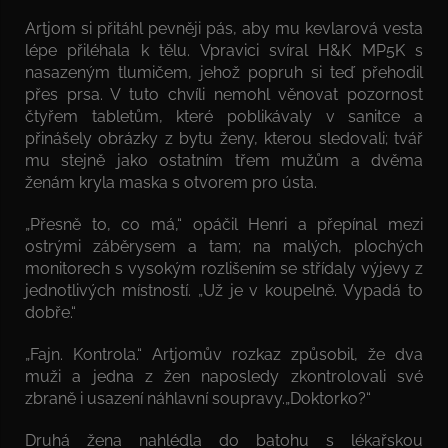
Artjom si přitáhl pevněji pás, aby mu kevlarová vesta
lépe přiléhala k tělu. Vpravici svíral H&K MP5K s
nasazeným tlumičem, jehož popruh si teď přehodil
přes prsa. V tuto chvíli nemohl věnovat pozornost
čtyřem tabletům, které poblikávaly v sanitce a
přinášely obrázky z bytu ženy, kterou sledovali; tvář
mu stejně jako ostatním třem mužům a dvěma
ženám kryla maska s otvorem pro ústa.
„Přesně to, co má,“ opáčil Henri a přepínal mezi
ostrými záběrysem a tam; na malých, plochých
monitorech s vysokým rozlišením se střídaly výjevy z
jednotlivých místností. „Už je v koupelně. Vypadá to
dobře.“
„Fajn. Kontrola.“ Artjomův rozkaz způsobil, že dva
muži a jedna z žen naposledy zkontrolovali své
zbraně i usazení náhlavní soupravy.„Doktorko?“
Druhá žena nahlédla do batohu s lékařskou