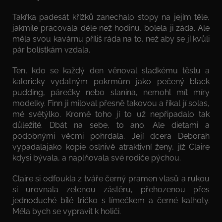
Takřka padesát křížků zanechalo stopy na jejím těle,
jakmile pracovala déle než hodinu, bolela ji záda. Ale
měla svou kavárnu příliš ráda na to, než aby se jí kvůli
pár bolístkám vzdala.
Ten, kdo se každý den věnoval sladkému těstu a
kaloricky vydatným pokrmům jako pečený black
pudding, párečky nebo slanina, nemohl mít míry
modelky. Finn ji miloval přesně takovou a říkal jí solas,
mé světýlko. Kromě toho jí to už nepřipadalo tak
důležité. Dbát na sebe, to ano. Ale dietami a
podobnými věcmi pohrdala. Její dcera Deborah
vypadalajako kopie oslnivě atraktivní ženy, jíž Claire
kdysi bývala, a naplňovala své rodiče pýchou.
Claire si odfoukla z tváře černý pramen vlasů a rukou
si urovnala zelenou zástěru, přehozenou přes
jednoduché bílé tričko s límečkem a černé kalhoty.
Měla bych se vypravit k holiči.