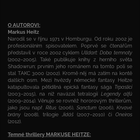
O AUTOROVI:
Markus Heitz
Narodil se v říjnu 1971 v Homburgu. Od roku 2002 je
profesionálním spisovatelem. Poprvé se čtenářům
představil v roce 2002 cyklem
Ulldart: Doba temnoty
(2002–2005). Také publikuje knihy z herního světa
Shadowrun; prvním jeho románem na tomto poli se
stal TAKC 3000 (2002). Kromě něj má zatím na kontě
dalších osm. Mezi hvězdy německé fantasy Heitze
katapultovala pětidílná epická fantasy sága
Trpaslíci
(2003–2015), na niž navázal tetralogií
Legendy alfů
(2009–2014). Věnuje se rovněž hororovým thrillerům,
jako jsou např.
Ritus
(2006),
Sanctum
(2006),
Krvavé
brány
(2008), trilogie
Jidáš
(2007–2010) či
Oneiros
(2012).
Temné thrillery MARKUSE HEITZE: