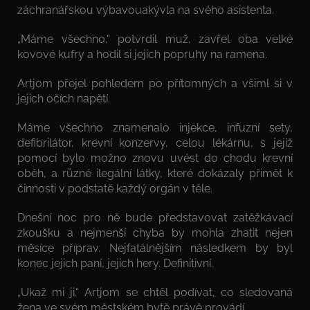
záchranářskou výbavouakývla na svého asistenta.
„Máme všechno,“ potvrdil muž, zavřel oba velké
kovové kufry a hodil si jejich popruhy na ramena.
Artjom přejel pohledem po přítomných a všiml si v
jejich očích napětí.
Máme všechno znamenalo injekce, infuzní sety,
defibrilátor, krevní konzervy, celou lékárnu, s jejíž
pomocí bylo možno znovu uvést do chodu krevní
oběh, a různé ilegální látky, které dokázaly přimět k
činnosti v podstatě každý orgán v těle.
Dnešní noc pro ně bude představovat zatěžkávací
zkoušku a nejmenší chyba by mohla zhatit nejen
měsíce příprav. Nejfatálnějším následkem by byl
konec jejich paní, jejich hery. Definitivní.
„Ukaž mi ji.“ Artjom se chtěl podívat, co sledovaná
žena ve svém městském bytě právě provádí.