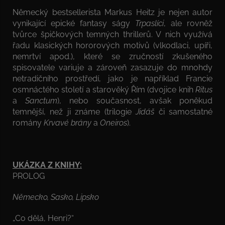
Německý bestsellerista Markus Heitz je nejen autor
vynikající epické fantasy ságy
Trpaslíci
, ale rovněž
tvůrce špičkových temných thrillerů. V nich využívá
řadu klasických hororových motivů (vlkodlaci, upíři,
nemrtví apod.), které se zručností zkušeného
spisovatele variuje a zároveň zasazuje do mnohdy
netradičního prostředí, jako je například Francie
osmnáctého století a starověký Řím (dvojice knih
Ritus
a
Sanctum
), nebo současnost, avšak poněkud
temnější, než ji známe (trilogie
Jidáš
či samostatné
romány
Krvavé brány
a
Oneiros
).
UKÁZKA Z KNIHY:
PROLOG
Německo, Sasko, Lipsko
„Co dělá, Henri?“