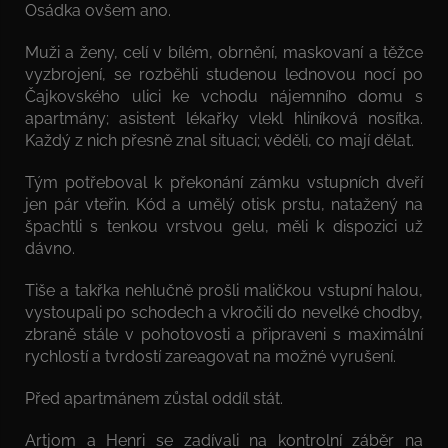
Osádka ovšem ano.
Muži a ženy, celí v bílém, obrnění, maskovaní a těžce
vyzbrojení, se rozběhli studenou lednovou nocí po
Čajkovského ulici ke vchodu nájemního domu s
apartmány; asistent lékařky vlekl hliníková nosítka.
Každý z nich přesně znal situaci; věděli, co mají dělat.
Tým potřeboval k překonání zámku vstupních dveří
jen pár vteřin. Kód a umělý otisk prstu, natažený na
špachtli s tenkou vrstvou gelu, měli k dispozici už
dávno.
Tiše a takřka nehlučně prošli maličkou vstupní halou,
vystoupali po schodech a vkročili do nevelké chodby,
zbraně stále v pohotovosti a připraveni s maximální
rychlostí a tvrdostí zareagovat na možné vyrušení.
Před apartmánem zůstal oddíl stát.
Artjom a Henri se zadívali na kontrolní záběr na