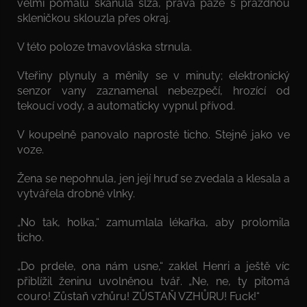
velmi pomalu skanula slza, pravá paže s prázdnou
skleničkou sklouzla přes okraj.
V této poloze tmavovláska strnula.
Vteřiny plynuly a měnily se v minuty; elektronický
senzor vany zaznamenal nebezpečí, hrozící od
tekoucí vody, a automaticky vypnul přívod.
V koupelně panovalo naprosté ticho. Stejně jako ve
voze.
Žena se nepohnula, jen její hruď se zvedala a klesala a
vytvářela drobné vlnky.
„No tak, holka,“ zamumlala lékařka, aby prolomila
ticho.
„Do prdele, ona nám usne,“ zaklel Henri a ještě víc
přiblížil ženinu uvolněnou tvář. „Ne, ne, ty pitomá
couro! Zůstaň vzhůru! ZŮSTAŇ VZHŮRU! Fuck!“