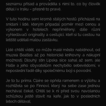
seznamu přísad a prováděla s nimi to, co by člověk
dělal i v Irsku – přesně to pravé.
V tuto hodinu sem kromě stálých hostů přicházeli na
snídani i lidé, kterým připadal poměr mezi cenou a
výkonem v hotelech nepřiměřený, dále různí
vyhledávači originality a cestující, kteří si tu cestou na
letiště udělali malou zastávku.
Lidé chtěli vidět, co může malé město nabídnout, od
muzea Beatles až po historické knihovny a nákupní
možnosti. Dlouhý stín Lipska sice sahal až sem, ale
Halle a jeho obyvatelům nechybělo sebevědomí, v
neposlední řadě díky společnému boji s povodní.
Je to tu prima. Claire se opřela ramenem o výlohu a
rozhlížela se po Finnovi, který na sebe zase jednou
nechával čekat. Chtěl se k ní před svou navolanou
schůzkou ještě stavit na kafe, jak to v posledních
letech dělával.