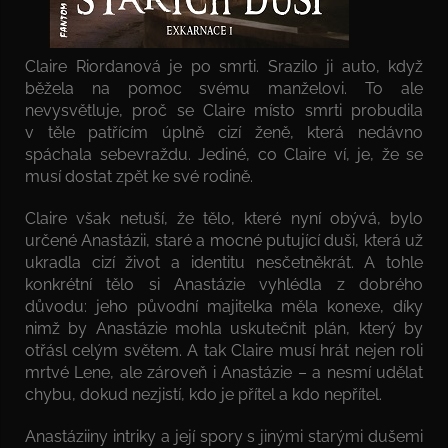
Claire Riordanová je po smrti. Srazilo ji auto, když
běžela na pomoc svému manželovi. To ale
nevysvětluje, proč se Claire místo smrti probudila
v těle patřícím úplně cizí ženě, která nedávno
spáchala sebevraždu. Jediné, co Claire ví, je, že se
musí dostat zpět ke své rodině.
Claire však netuší, že tělo, které nyní obývá, bylo
určené Anastázii, staré a mocné putující duši, která už
ukradla cizí život a identitu nesčetněkrát. A tohle
konkrétní tělo si Anastázie vyhlédla z dobrého
důvodu: jeho původní majitelka měla konexe, díky
nimž by Anastázie mohla uskutečnit plán, který by
otřásl celým světem. A tak Claire musí hrát nejen roli
mrtvé Lene, ale zároveň i Anastázie – a nesmí udělat
chybu, dokud nezjistí, kdo je přítel a kdo nepřítel.
Anastáziiny intriky a její spory s jinými starými dušemi