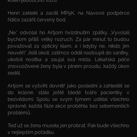
kolemjedoucího vozu.
Henri zaklekl a zacílil MP5K, na hlavové podpěrce
řidiče zazářil červený bod.
„Ne,“ odvolal ho Artjom hvízdnutím zpátky. „Vyvolali
bychom příliš velký rozruch. Za pár minut to budou
považovat za optický klam, a i kdyby ne, nikdo jim
neuvěří.“ Jistil okolí, zatímco oddíl nastoupil do sanitky,
ukotvil nosítka a zaujal svá místa. Lékařská péče
znovuoživené ženy byla v plném proudu, každý úkon
seděl.
Artjom se vyšvihl dovnitř jako poslední a zahleděl se
do krásné, stále ještě bledé tváře pacientky v
bezvědomí. Spolu se svým týmem udělal všechno
správně, každá fáze akce proběhla bez sebemenších
problémů.
Teď už se žena musela jen probrat. Pak bude všechno
v nejlepším pořádku.