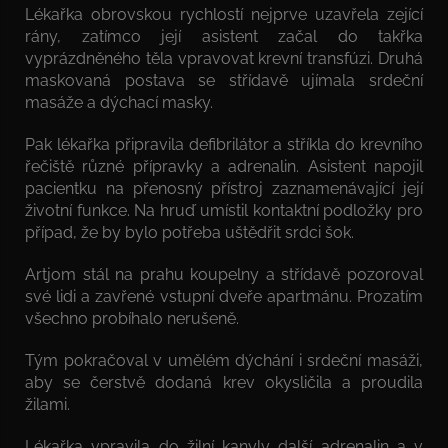
Lékařka obrovskou rychlostí nejprve uzavřela zející
rány, zatímco její asistent začal do takřka
vyprázdněného těla vpravovat krevní transfúzi. Druhá
maskovaná postava se střídavě ujímala srdeční
masáže a dýchací masky.
Pak lékařka připravila defibrilátor a stříkla do krevního
řečiště různé přípravky a adrenalin. Asistent napojil
pacientku na přenosný přístroj zaznamenávající její
životní funkce. Na hruď umístil kontaktní podložky pro
případ, že by bylo potřeba uštědřit srdci šok.
Artjom stál na prahu koupelny a střídavě pozoroval
své lidi a zavřené vstupní dveře apartmánu. Prozatím
všechno probíhalo nerušeně.
Tým pokračoval v umělém dýchání i srdeční masáži,
aby se čerstvě dodaná krev okysličila a proudila
žilami.
Lékařka vpravila do žilní kanyly další adrenalin a v