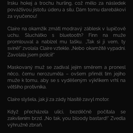
Irsku hokej a trochu hurling, což mělo za následek
povážlivou jistotu úderu a sílu. Dám tomu darebákovi
za vyučenou!
Claire na okamžik zmátl modravý záblesk v lupičově
uchu. Sluchátko s bluetooth? Finn na muže
promlouval a nabízel mu tašku. „Tak si ji vem, ty
svině!“ zvolala Claire vztekle. „Nebo okamžitě vypadni.
Zavolala jsem policii!“
Maskovaný muž se zadíval jejím směrem a pronesl
něco, čemu nerozuměla – ovšem přiměl tím jejího
muže k tomu, aby se s vyděšeným výkřikem vrhl na
většího protivníka.
Claire slyšela, jak jí za zády hlasitě zavyl motor.
Když přecházela ulici, bezděčně počítala se
zakvílením brzd. „No tak, you bloody bastard!“ Zvedla
výhružně zbraň.