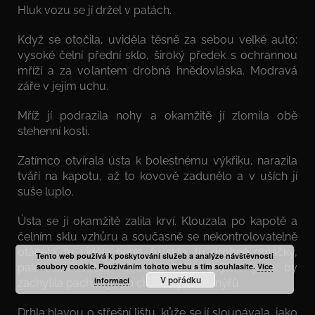
Hluk vozu se jí držel v patách.
Když se otočila, uviděla těsně za sebou velké auto:
vysoké čelní přední sklo, široký předek s ochrannou
mříží a za volantem drobná hnědovláska. Modravá
záře v jejím uchu.
Mříž jí podrazila nohy a okamžitě jí zlomila obě
stehenní kosti.
Zatímco otvírala ústa k bolestnému výkřiku, narazila
tváří na kapotu, až to kovově zadunělo a v uších jí
suše luplo.
Ústa se jí okamžitě zalila krví. Klouzala po kapotě a
čelním sklu vzhůru a současně se nekontrolovatelně
otáčela, tu viděla nebe, tu sklo, tu drobné obláčky,
Tento web používá k poskytování služeb a analýze návštěvnosti
pak zase mrtvé mouchy. Měla dojem, jako by
soubory cookie. Používáním tohoto webu s tím souhlasíte.
Více
V pořádku
informací
zachytila pach tlejících chitinových krunýřů.
Drhla hlavou o střešní lištu, kůže se jí sloupávala, jako