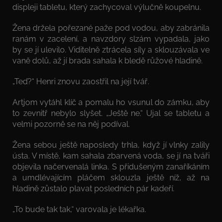
displeji tabletu, který zachycoval výlučně koupelnu.
Žena držela pořezané paže pod vodou, aby zabránila
ranám v zacelení, a navzdory slzám vypadala, jako
by se jí ulevilo. Viditelně ztrácela síly a sklouzávala ve
vaně dolů, až jí brada sahala k bledě růžové hladině.
„Teď?“ Henri znovu zaostřil na její tvář.
Artjom vytáhl klíč a pomalu ho vsunul do zámku, aby
to zevnitř nebylo slyšet. „Ještě ne.“ Ujal se tabletu a
velmi pozorně se na něj podíval.
Žena sebou ještě naposledy trhla, když jí vlnky zalily
ústa. V místě, kam sahala zbarvená voda, se jí na tváři
objevila načervenalá linka. S přidušeným zanaříkáním
a umdlévajícím pláčem sklouzla ještě níž, až na
hladině zůstalo plavat posledních pár kadeří.
„To bude tak tak,“ varovala je lékařka.