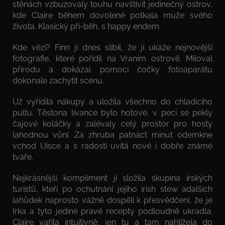
stěnách vzbuzovaly touhu navštívit jedinečný ostrov,
kde Claire během dovolené potkala muže svého
života. Klasický pří-běh, s happy endem.
Kde vězí? Finn jí dnes slíbil, že jí ukáže nejnovější
fotografie, které pořídil na Vraním ostrově. Miloval
přírodu a dokázal pomocí čočky fotoaparátu
dokonale zachytit scénu.
Už vyřídila nákupy a uložila všechno do chladicího
pultu. Těstona lívance bylo hotové, v peci se pekly
čajové koláčky a zalévaly celý prostor pro hosty
lahodnou vůní. Za zhruba patnáct minut odemkne
vchod Uisce a s radostí uvítá nové i dobře známé
tváře.
Nejkrásnější kompliment jí složila skupina irských
turistů, kteří po ochutnání jejího irish stew adalších
lahůdek naprosto vážně dospěli k přesvědčení, že je
Irka a tyto jediné pravé recepty podloudně ukradla.
Claire vařila intuitivně, jen tu a tam nahlížela do