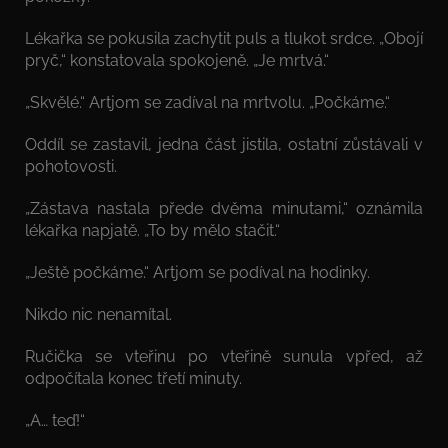
Lékařka se pokusila zachytit puls a tlukot srdce. „Obojí
pryč,“ konstatovala spokojeně. „Je mrtvá.“
„Skvělé.“ Artjom se zadíval na mrtvolu. „Počkáme.“
Oddíl se zastavil, jedna část jistila, ostatní zůstávali v
pohotovosti.
„Zástava nastala přede dvěma minutami,“ oznámila
lékařka napjatě. „To by mělo stačit.“
„Ještě počkáme.“ Artjom se podíval na hodinky.
Nikdo nic nenamítal.
Ručička se vteřinu po vteřině sunula vpřed, až
odpočítala konec třetí minuty.
„A… teď!“