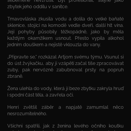
sebeméně nevzrušil. Byl profesionál, stejně jako
zbytek jeho oddílu v sanitce.
Tmavovláska zkusila vodu a dolila do velké baňaté
sklenice, stojící na komodě vedle dveří, další hlt vína.
Její pohyby působily těžkopádně, jako by měla
každým okamžikem usnout. Přesto vypila alkohol
jedním douškem a nejistě vklouzla do vany.
„Připravte se,“ rozkázal Artjom svému týmu. Vsunul si
do úst žvýkačku, aby ji vzápětí začal tiše zpracovávat
zuby, pak nervózně zabubnoval prsty na popruh
zbraně.
Žena ulehla do vody, která jí beze zbytku zakryla hruď
i spodní část těla, a zavřela oči.
Henri zvětšil záběr a napjatě zamumlal něco
nesrozumitelného.
Všichni spatřili, jak z ženina levého očního koutku