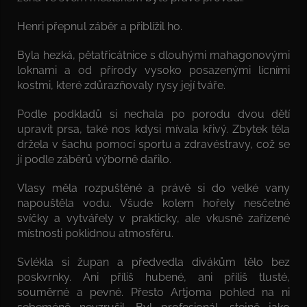
Henri přepnul záběr a přiblížil ho.
Byla hezká, pětatřicátnice s dlouhými mahagonovými
loknami a od přírody vysoko posazenými lícními
kostmi, které zdůrazňovaly rysy její tváře.
Podle podkladů si nechala po porodu dvou dětí
upravit prsa, také nos kdysi mívala křivý. Zbytek těla
držela v šachu pomocí sportu a zdravéstravy, což se
jí podle záběrů výborně dařilo.
Vlasy měla rozpuštěné a právě si do velké vany
napouštěla vodu. Všude kolem hořely nesčetné
svíčky a vytvářely v prakticky, ale vkusně zařízené
místnosti poklidnou atmosféru.
Svlékla si župan a předvedla divákům tělo bez
poskvrnky. Ani příliš hubené, ani příliš tlusté,
souměrné a pevné. Přesto Artjoma pohled na ni