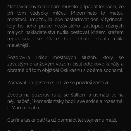
Nezasvěceným osobám muselo připadat legrační, že
při tom vždycky mlčeli. Připomínalo to malou
meditaci, umožňující lépe nastartovat den. V týdnech,
kdy ho jeho práce nezávislého zástupce různých
malých nakladatelství nutila cestovat křížem krážem
republikou, se Claire bez tohoto rituálu cítila
malátnější.
Pozdravila řidiče městských služeb, který se
zavalitým oranžovým vozem čistil odtokové kanály a
obratně při tom objížděl Oslí kašnu s oběma sochami.
Zamával jí a gestem slíbil, že se později zastaví.
Zvedla na pozdrav ruku se šálkem a usmála se na
něj, načež jí komediantsky hodil své srdce a rozesmál
ji. Marná snaha.
Claiřina láska patřila už osmnáct let stejnému muži.