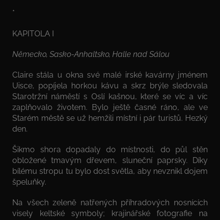
*
KAPITOLA I
Německo, Sasko-Anhaltsko, Halle nad Sálou
Claire stála u okna své malé irské kavárny jménem
Uisce, popíjela horkou kávu a skrz brýle sledovala
Starotržní náměstí s Oslí kašnou, které se víc a víc
zaplňovalo životem. Bylo ještě časné ráno, ale ve
Starém městě se už hemžili místní i pár turistů. Hezký
den.
Šikmo shora dopadaly do místnosti, do půl stěn
obložené tmavým dřevem, sluneční paprsky. Díky
bílému stropu tu bylo dost světla, aby nevznikl dojem
špeluňky.
Na všech zeleně natřených příhradových nosnících
visely keltské symboly; krajinářské fotografie na