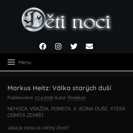
Přejít
k
obsahu
Děti
Facebook
Instagram
Twitter
Email
noci
Menu
Markus Heitz: Válka starých duší
Publikováno:
23.4.2018
Autor:
Redakce
NEHODA. VRAŽDA. POMSTA. A JEDNA DUŠE, KTERÁ
ODMÍTÁ ZEMŘÍT.
Jaká je cena za věčný život?