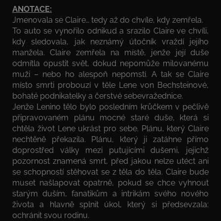
ANOTACE:
Jmenovala se Claire… tedy až do chvíle, kdy zemřela.
To auto se vynořilo odnikud a srazilo Claire ve chvíli,
kdy sledovala, jak neznámý útočník vraždí jejího
manžela. Claire zemřela na místě, jenže její duše
odmítla opustit svět, dokud nepomůže milovanému
muži – nebo ho alespoň nepomstí. A tak se Claire
místo smrti probouzí v těle Lene von Bechsteinové,
bohaté podnikatelky a čerstvé sebevražednice.
Jenže Lenino tělo bylo posledním krůčkem v pečlivě
připravovaném plánu mocné staré duše, která si
chtěla život Lene ukrást pro sebe. Plánu, který Claire
nechtěně překazila. Plánu, který ji zatáhne přímo
doprostřed války mezi putujícími dušemi, jejichž
pozornost znamená smrt, před jakou nelze utéct ani
se schopností stěhovat se z těla do těla. Claire bude
muset našlapovat opatrně, pokud se chce vyhnout
starým duším, fanatikům a intrikám svého nového
života a hlavně splnit úkol, který si předsevzala:
ochránit svou rodinu.