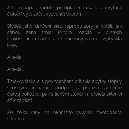
Artjom popadl mobil s předplacenou kartou a vytočil
číslo. V bytě začal vyzvánět telefon.
Slyšeli jeho drnčení skrz reproduktory a viděli, jak
sebou žena trhla. Přitom rozbila v prstech
tenkostěnnou nádobu, z řezné rány na ruce vytryskla
krev.
A tekla.
A tekla…
Tmavovláska si s povzdechem přitiskla zbytky stopky
s ostrými hranami k podpaždí a prořízla nádherně
čistou pokožku, pak s tichým sténáním přejela sklenicí
až k zápěstí.
Ze zející rány se okamžitě vyvalila životodárná
tekutina.