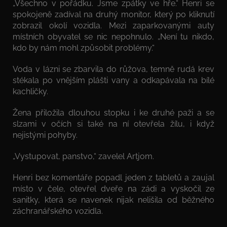
„Všechno v pořádku. Jsme zpátky ve hře.“ Henri se
spokojeně zadíval na druhý monitor, který po kliknutí
zobrazil okolí vozidla. Mezi zaparkovanými auty
místních obyvatel se nic nepohnulo. „Není tu nikdo,
kdo by nám mohl způsobit problémy.“
Voda v lázni se zbarvila do růžova, temně rudá krev
stékala po vnějším plášti vany a odkapávala na bílé
kachličky.
Žena přiložila dlouhou stopku i ke druhé paži a se
slzami v očích si také na ní otevřela žílu, i když
nejistými pohyby.
„Vystupovat, panstvo,“ zavelel Artjom.
Henri bez komentáře popadl jeden z tabletů a zaujal
místo v čele, otevřel dveře na zádi a vyskočil ze
sanitky, která se navenek nijak nelišila od běžného
záchranářského vozidla.