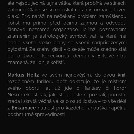
ale nejsou jediná tajná válka, která probíhá ve stínech.
Zatímco Claire se snaží získat čas a informace, lovec
dlaků Eric naráží na nečekaný problém: zamýšlenou
kořist mu přímo před očima zajmou a odvedou
členové neznámé organizace, jejímž poznávacím
znamením je astrologický symbol vah a která má
podle všeho velké plány se všemi nadpřirozenými
bytostmi. Ze snahy zjistit víc se ale může snadno stát
boj o život – koneckonců, démon v Erikově nitru
znamená, že i on je kořistí…
Markus Heitz
ve svém nejnovějším, do dvou knih
rozděleném thrilleru opět dokazuje, že je mistrem
svého oboru, ať už jde o fantasy či horor.
Nesmrtelnost tak, jak jste ji ještě nepoznali, pomsta,
zrada i skrytá věčná válka o osud lidstva – to vše dělá
z
Exkarnace
nutnost pro každého fanouška napětí a
pochmurné spravedlnosti.