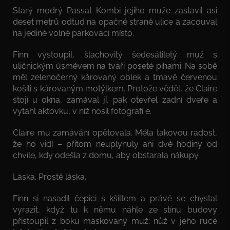
Starý modrý Passat Kombi jejího muže zastavil asi
deset metrů odtud na opačné straně ulice a zacouval
na jediné volné parkovací místo.
Finn vystoupil, šlachovitý šedesátiletý muž s
uličnickým úsměvem na tváři poseté pihami. Na sobě
měl zelenočerný károvaný oblek a tmavě červenou
košili s károvaným motýlkem. Protože věděl, že Claire
stojí u okna, zamával jí, pak otevřel zadní dveře a
vytáhl aktovku, v níž nosil fotografi e.
Claire mu zamávání opětovala. Měla takovou radost,
že ho vidí – přitom neuplynuly ani dvě hodiny od
chvíle, kdy odešla z domu, aby obstarala nákupy.
Láska. Prostě láska.
Finn si nasadil čepici s kšiltem a právě se chystal
vyrazit, když tu k němu náhle ze stínu budovy
přistoupil z boku maskovaný muž; nůž v jeho ruce