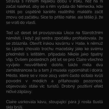
Strávila s Finnem nějakou dobu v Irsku, než na ni
začal naléhat, aby se s ním vydala do Německa, kde
chtěl po úspěšné kariéře realitního makléře začít
znovu od začátku. Sice to přišlo náhle, ale těšilo ji, že
se vrátí do vlasti.
Teď už deset let provozovala Uisce na Starotržním
náměstí, i když její sestra zpočátku prohlašovala, že
se zbláznila. Otevřít irskou kavárnu v Halle, k němuž
se Lipsko chovalo trochu macešsky jako ke svému
předměstí s letištěm, připadalo Nikole jako špatný
vtip. Ovšem posledních pět let se pro Claire všechno
vyvíjelo neuvěřitelně dobře, takže měla dva
zaměstnancea tu a tam jí musela vypomáhat i dcera.
Město, které se v roce 2013 velmi často ocitalo kvůli
povodni v médiích a přitahovalo pozornost,
objevovalo stále víc turistů. Drobný pozitivní efekt
ničivé záplavy.
Claire usrkovala kávu, stoupající pára jí rosila tlustá
skla brýlí.