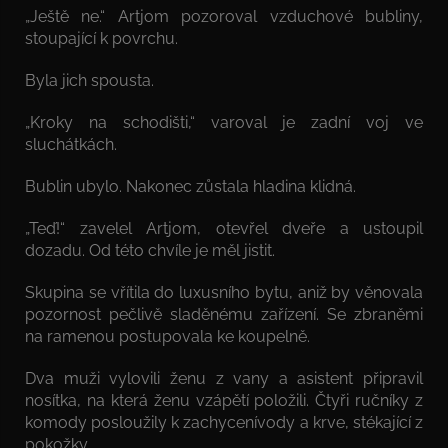
„Ještě ne.“ Artjom pozoroval vzduchové bubliny,
stoupající k povrchu.
Byla jich spousta.
„Kroky na schodišti,“ varoval je zadní voj ve
sluchátkách.
Bublin ubylo. Nakonec zůstala hladina klidná.
„Teď!“ zavelel Artjom, otevřel dveře a ustoupil
dozadu. Od této chvíle je měl jistit.
Skupina se vřítila do luxusního bytu, aniž by věnovala
pozornost pečlivě sladěnému zařízení. Se zbraněmi
na ramenou postupovala ke koupelně.
Dva muži vylovili ženu z vany a asistent připravil
nosítka, na která ženu vzápětí položili. Čtyři ručníky z
komody posloužily k zachycenívody a krve, stékající z
pokožky.