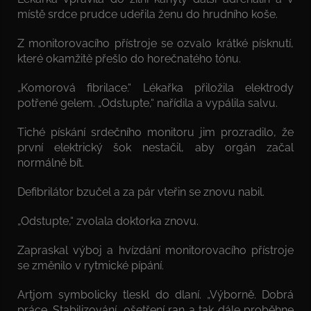
místě srdce prudce udeřila ženu do hrudního koše.
Z monitorovacího přístroje se ozvalo krátké písknutí,
které okamžitě přešlo do horečnatého tónu.
„Komorová fibrilace.“ Lékařka přiložila elektrody
potřené gelem. „Odstupte,“ nařídila a vypálila salvu.
Tiché pískání srdečního monitoru jim prozradilo, že
první elektrický šok nestačil, aby orgán začal
normálně bít.
Defibrilátor bzučel a za pár vteřin se znovu nabil.
„Odstupte,“ zvolala doktorka znovu.
Zapraskal výboj a hvízdání monitorovacího přístroje
se změnilo v rytmické pípání.
Artjom symbolicky tleskl do dlaní. „Výborně. Dobrá
práce. Stabilizování, ošetření ran a tak dále proběhne