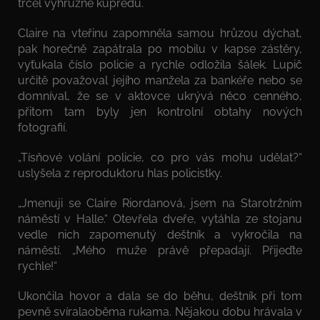
trčel výhružně kupředu.
Claire na vteřinu zapomněla samou hrůzou dýchat,
pak horečně zapátrala po mobilu v kapse zástěry,
vyťukala číslo policie a rychle odložila šálek. Lupič
určitě považoval jejího manžela za bankéře nebo se
domníval, že se v aktovce ukrývá něco cenného,
přitom tam byly jen kontrolní obtahy nových
fotografií.
„Tísňové volání policie, co pro vás mohu udělat?“
uslyšela z reproduktoru hlas policistky.
„Jmenuji se Claire Riordanová, jsem na Starotržním
náměstí v Halle.“ Otevřela dveře, vytáhla ze stojanu
vedle nich zapomenutý deštník a vykročila na
náměstí. „Mého muže právě přepadají. Přijeďte
rychle!“
Ukončila hovor a dala se do běhu, deštník při tom
pevně svíralaoběma rukama. Nějakou dobu hrávala v