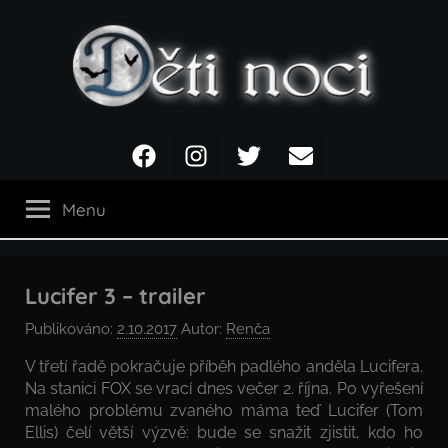
Přejít
k
obsahu
Děti
Facebook
Instagram
Twitter
Email
noci
Menu
Lucifer 3 – trailer
Publikováno:
2.10.2017
Autor:
Renča
V třetí řadě pokračuje příběh padlého anděla Lucifera.
Na stanici FOX se vrací dnes večer 2. října. Po vyřešení
malého problému zvaného máma teď Lucifer (Tom
Ellis) čelí větší výzvě: bude se snažit zjistit, kdo ho