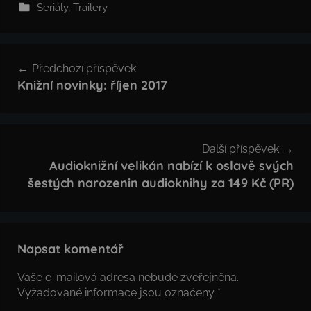
Seriály
,
Trailery
Navigace
Předchozí příspěvek
pro
Knižní novinky: říjen 2017
příspěvek
Další příspěvek
Audioknižní velikán nabízí k oslavě svých
šestých narozenin audioknihy za 149 Kč (PR)
Napsat komentář
Vaše e-mailová adresa nebude zveřejněna.
Vyžadované informace jsou označeny
*