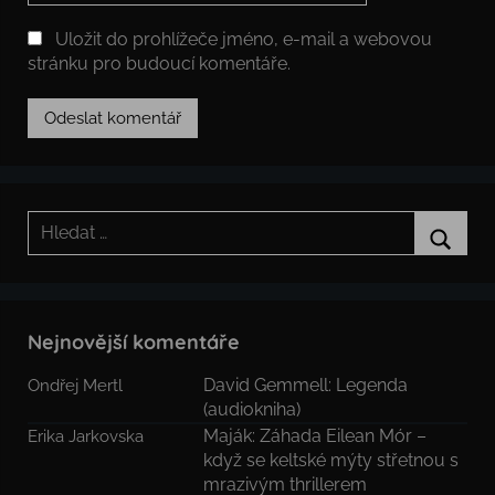
Uložit do prohlížeče jméno, e-mail a webovou
stránku pro budoucí komentáře.
Hledat:
Hledat
Nejnovější komentáře
David Gemmell: Legenda
Ondřej Mertl
(audiokniha)
Maják: Záhada Eilean Mór –
Erika Jarkovska
když se keltské mýty střetnou s
mrazivým thrillerem