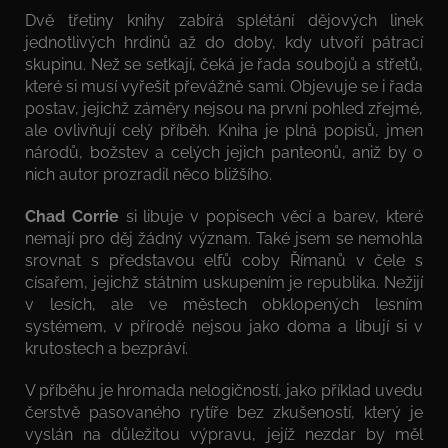
Dvě třetiny knihy zabírá splétání dějových linek
jednotlivých hrdinů až do doby, kdy utvoří pátrací
skupinu. Než se setkají, čeká je řada soubojů a střetů,
které si musí vyřešit převážně sami. Objevuje se i řada
postav, jejichž záměry nejsou na první pohled zřejmé,
ale ovlivňují celý příběh. Kniha je plná popisů, jmen
národů, božstev a celých jejich panteonů, aniž by o
nich autor prozradil něco bližšího.
Chad Corrie
si libuje v popisech věcí a barev, které
nemají pro děj žádný význam. Také jsem se nemohla
srovnat s představou elfů coby Římanů v čele s
císařem, jejichž státním uskupením je republika. Nežijí
v lesích, ale ve městech obklopených lesním
systémem, v přírodě nejsou jako doma a libují si v
krutostech a bezpráví.
V příběhu je hromada nelogičností, jako příklad uvedu
čerstvě pasovaného rytíře bez zkušeností, který je
vyslán na důležitou výpravu, jejíž nezdar by měl