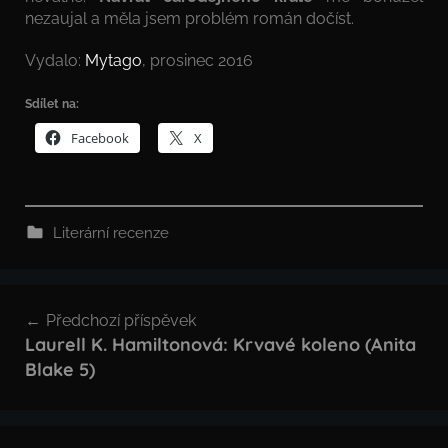
nezaujal a měla jsem problém román dočíst.
Vydalo:
Mytago
, prosinec 2016
Sdílet na:
Facebook
X
Literární recenze
Navigace
Předchozí příspěvek
pro
Laurell K. Hamiltonová: Krvavé koleno (Anita
Blake 5)
příspěvek