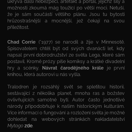
ukrývá další nebezpečí, artefakt a portál, jejichž síly a
možnosti zkoumá mág toužící po větší moci. Netuší,
že je sám součástí většího plánu. Jsou tu bytosti
hrůzostrašnější a mocnější, jež čekají na svou
příležitost.
Chad Corrie
(*1977) se narodil a žije v Minnesotě.
Spisovatelem chtěl být od svých dvanácti let, kdy
napsal první dobrodružství ze světa Lega, které sám
postavil. Kromě prózy píše komiksy a krátké divadelní
hry a scénky.
Návrat čarodějného krále
je první
knihou, která autorovi u nás vyšla.
Tralodren je rozsáhlý svět se spletitou historií,
sestávající z několika planet, mnoha ras a božstev
ovlivňujících samotné bytí. Autor často jednotlivé
národy připodobňuje k našim historickým kulturám.
Více informací o fungování a rozložení světa je možné
dohledat na webových stránkách nakladatelství
Mytago
zde
.