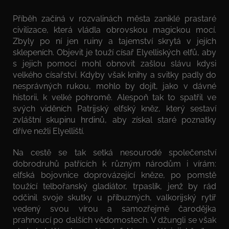
Příběh začíná v rozvalinách města zaniklé prastaré
civilizace, která vládla obrovskou magickou mocí.
Zbyly po ní jen ruiny a tajemství skrytá v jejích
sklepeních. Objevit je touží císař Elyelliských elfů, aby
s jejich pomocí mohl obnovit zašlou slávu kdysi
velkého císařství. Kdyby však knihy a svitky padly do
nesprávných rukou, mohlo by dojít, jako v dávné
historii, k velké pohromě. Alespoň tak to spatřil ve
svých viděních Patrijský elfský kněz, který sestaví
zvláštní skupinu hrdinů, aby získal staré poznatky
dříve nežli Elyelliští.
Na cestě se tak setká nesourodé společenství
dobrodruhů patřících k různým národům i vírám:
elfská bojovnice doprovázející kněze, po pomstě
toužící telbořanský gladiátor, trpaslík, jenž by rád
odčinil svoje skutky u příbuzných, valkorijský rytíř
vedený svou vírou a samozřejmě čarodějka
prahnoucí po dalších vědomostech. V džungli se však