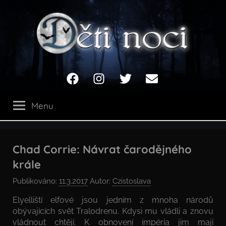
Přejít
k
obsahu
Děti
Facebook
Instagram
Twitter
Email
noci
Menu
Chad Corrie: Návrat čarodějného
krále
Publikováno:
11.3.2017
Autor:
Czistoslava
Elyelliští elfové jsou jedním z mnoha národů
obývajících svět Tralodrenu. Kdysi mu vládli a znovu
vládnout chtějí. K obnovení impéria jim mají