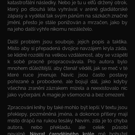
katastrofální následky. Nebo je tu u elfů držený otrok,
který po dlouhá léta vyhrával v aréně gladiátorské
zápasy a vydělal tak svým pánům na sázkách značné
jmění, přesto je stále ponižován a mrzačen, jako by
na jeho další výhře nikomu nezáleželo.
Další problém jsou souboje, jejich popis a taktika.
Místo aby si přepadená dvojice navzájem kryla záda,
se klidně rozdělí na velkou vzdálenost, aby se vzápětí
k sobě pracně propracovávala. Pro autora bylo
mnohem důležitější, aby čtenář věděl, jak se meč v té
které ruce jmenuje. Navíc jsou často postavy
pořezané a probodené, ale bojují dál, jako kdyby
všechna zranění zázrakem mizela a neexistovalo nic
jako vyčerpání. A magie je všemocná a bez omezení.
Zpracování knihy by také mohlo být lepší. V textu jsou
překlepy, pozměněná jména, a dokonce příšery mají
místo drápů na rukou tesáky. Nevím, zda je to chyba
autora, nebo překladu, ale celek působí
nevalně.
Návrat čarodějného krále
mě bohužel