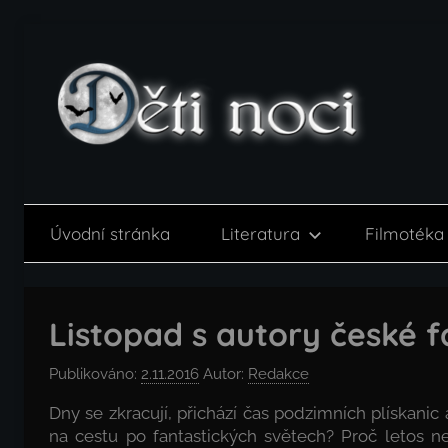
Přejít
k
obsahu
Děti
noci
Úvodní stránka
Literatura
Filmotéka
Listopad s autory české f
Publikováno:
2.11.2016
Autor:
Redakce
Dny se zkracují, přichází čas podzimních plískanic 
na cestu po fantastických světech? Proč letos 