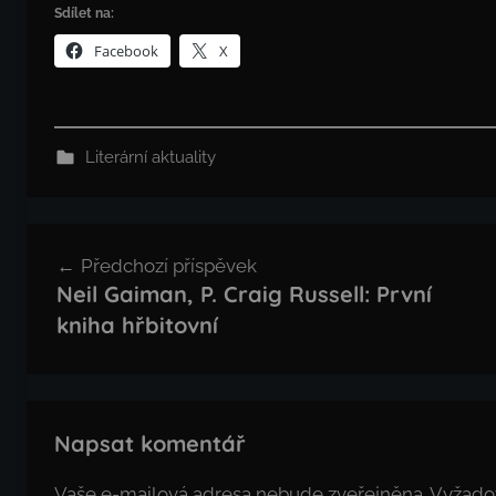
Sdílet na:
Facebook
X
Literární aktuality
Navigace
Předchozí příspěvek
pro
Neil Gaiman, P. Craig Russell: První
příspěvek
kniha hřbitovní
Napsat komentář
Vaše e-mailová adresa nebude zveřejněna.
Vyžado