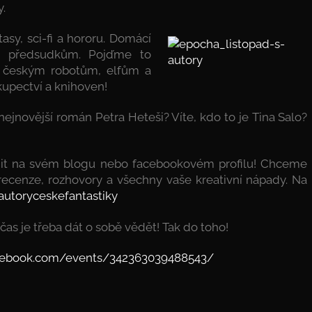
y.
asy, sci-fi a hororu. Domácí
m předsudkům. Pojďme to
 českým robotům, elfům a
kupectví a knihoven!
nejnovější román Petra Heteši? Víte, kdo to je Tina Salo?
nit na svém blogu nebo facebookovém profilu! Chceme
 recenze, rozhovory a všechny vaše kreativní nápady. Na
autoryceskefantastiky
s je třeba dát o sobě vědět! Tak do toho!
cebook.com/events/342363039488543/