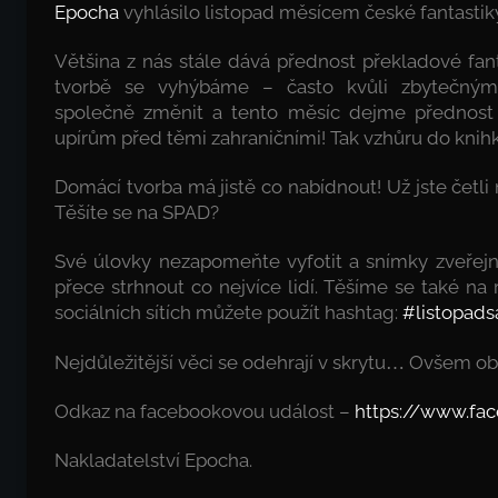
Epocha
vyhlásilo listopad měsícem české fantastik
Většina z nás stále dává přednost překladové fant
tvorbě se vyhýbáme – často kvůli zbytečný
společně změnit a tento měsíc dejme přednost
upírům před těmi zahraničními! Tak vzhůru do knih
Domácí tvorba má jistě co nabídnout! Už jste četli 
Těšíte se na SPAD?
Své úlovky nezapomeňte vyfotit a snímky zveřej
přece strhnout co nejvíce lidí. Těšíme se také na
sociálních sítích můžete použít hashtag:
#listopads
Nejdůležitější věci se odehrají v skrytu
Ovšem obča
…
Odkaz na facebookovou událost –
https://www.fa
Nakladatelství Epocha.