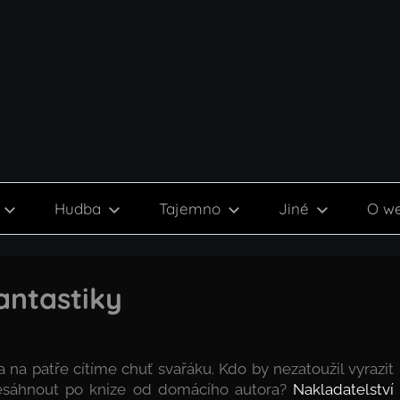
Hudba
Tajemno
Jiné
O w
antastiky
a na patře cítíme chuť svařáku. Kdo by nezatoužil vyrazit
nesáhnout po knize od domácího autora?
Nakladatelství