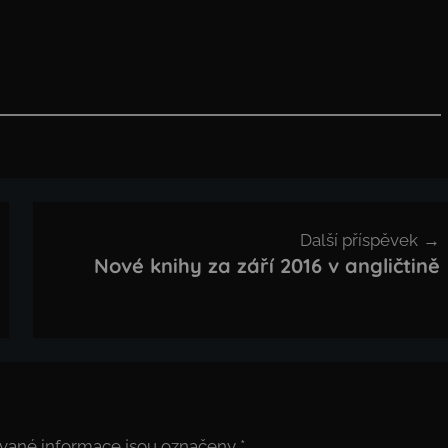
Další příspěvek
Nové knihy za září 2016 v angličtině
vané informace jsou označeny
*