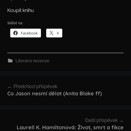
Koupit knihu
Sdílet na:
Facebook
X
Literární recenze
Navigace
Předchozí příspěvek
pro
Co Jason nesmí dělat (Anita Blake ff)
příspěvek
Další příspěvek
Laurell K. Hamiltonová: Život, smrt a fikce