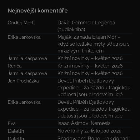
Nejnovější komentáře
David Gemmell: Legenda
Ondřej Mertl
(audiokniha)
Maják: Záhada Eilean Mór –
Erika Jarkovska
když se keltské mýty střetnou s
mrazivým thrillerem
Knižní novinky – květen 2026
Jarmila Kašparová
Knižní novinky – květen 2026
Renča
Knižní novinky – květen 2026
Jarmila Kašparová
Devět: Příběh Djatlovovy
Jan Procházka
expedice – za každou tragickou
událostí jsou především lidé
Devět: Příběh Djatlovovy
Erika Jarkovska
expedice – za každou tragickou
událostí jsou především lidé
Isaac Asimov: Nemesis
Eva
Nové knihy za listopad 2025
Daletth
Shadow and Bone – jak dopadl
Daletth