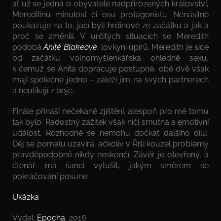
ať už se jedná o obyvatele nadpřirozených království,
Mereditinu minulost či osu protagonistů. Nenásilně
poukazuje na to, jací byli hrdinové ze začátku a jak a
proč se změnili. V určitých situacích se Meredith
podobá
Anitě Blakeové
, lovkyni upírů. Meredith je sice
od začátku volnomyšlenkářská ohledně sexu,
k čemuž se Anita dopracuje postupně, obě dvě však
mají společné jedno – záleží jim na svých partnerech
a neutíkají z boje.
Finále přináší nečekané zjištění, alespoň pro mě tomu
tak bylo. Radostný zážitek však ničí smutná a emotivní
událost. Rozhodně se nemohu dočkat dalšího dílu.
Děj se pomalu uzavírá, ačkoliv v Říši kouzel problémy
pravděpodobně nikdy neskončí. Závěr je otevřený, a
čtenář má šanci vytušit, jakým směrem se
pokračování posune.
Ukázka
Vydal:
Epocha
, 2016