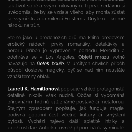
tak život sobě a svým milovaným. Teprve nedávno si
uvědomila, že by se vzdala všeho, aby mohla zůstat
se svými strážci a milenci Frostem a Doylem – kromě
nároku na trůn.
Stejně jako u předchozích dílů má kniha především
erotický nádech, prvky romantiky, detektivky a
hororu. Příběh je vyprávěn z pohledu Meredith a
odehrává se v Los Angeles.
Objetí mrazu
volně
navazuje na
Dotek bouře
. V určitých chvílích příběh
působí doslova magicky, byť se nad ním neustále
vznáší temný oblak.
Laurell K. Hamiltonová
popisuje vzhled protagonistů
detailně, nikoliv však nudně. Občas si vypomáhá
přirovnáním hrdinů k již známé postavě či metaforou.
Stejným způsobem popisuje, jak funguje magie,
podivná goblinní čest včetně kultury či smýšlení
bytostí. Vychází najevo další spletité intriky a
záležitosti fae. Autorka rovněž připomíná časy minulé,