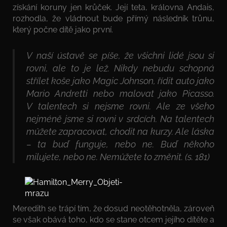
získání koruny jen krůček. Její teta, královna Andais,
rozhodla, že vládnout bude přímý následník trůnu,
který počne dítě jako první.
V naší ústavě se píše, že všichni lidé jsou si
rovni, ale to je lež. Nikdy nebudu schopná
střílet koše jako Magic Johnson, řídit auto jako
Mario Andretti nebo malovat jako Picasso.
V talentech si nejsme rovni. Ale ze všeho
nejméně jsme si rovni v srdcích. Na talentech
můžete zapracovat, chodit na kurzy. Ale láska
– ta buď funguje, nebo ne. Buď někoho
milujete, nebo ne. Nemůžete to změnit. (s. 181)
Meredith se trápí tím, že dosud neotěhotněla, zároveň
se však obává toho, kdo se stane otcem jejího dítěte a