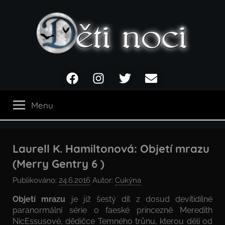
Přejít
k
obsahu
Děti
Facebook
Instagram
Twitter
Email
noci
Menu
Laurell K. Hamiltonová: Objetí mrazu
(Merry Gentry 6 )
Publikováno:
24.6.2016
Autor:
Cukýna
Objetí mrazu
je již šestý díl z dosud devítidílné
paranormální série o faeské princezně Meredith
NicEssusové, dědičce Temného trůnu, kterou dělí od