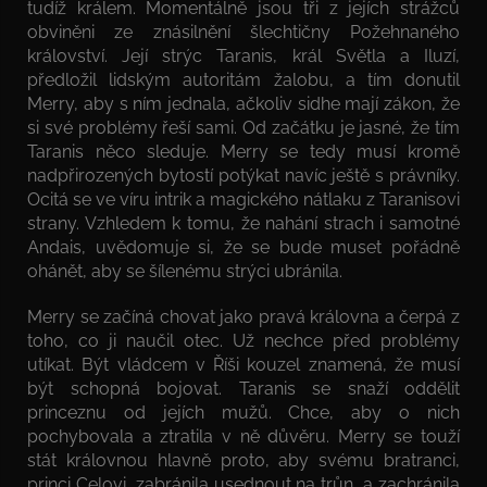
tudíž králem. Momentálně jsou tři z jejích strážců
obviněni ze znásilnění šlechtičny Požehnaného
království. Její strýc Taranis, král Světla a Iluzí,
předložil lidským autoritám žalobu, a tím donutil
Merry, aby s ním jednala, ačkoliv sidhe mají zákon, že
si své problémy řeší sami. Od začátku je jasné, že tím
Taranis něco sleduje. Merry se tedy musí kromě
nadpřirozených bytostí potýkat navíc ještě s právníky.
Ocitá se ve víru intrik a magického nátlaku z Taranisovi
strany. Vzhledem k tomu, že nahání strach i samotné
Andais, uvědomuje si, že se bude muset pořádně
ohánět, aby se šílenému strýci ubránila.
Merry se začíná chovat jako pravá královna a čerpá z
toho, co ji naučil otec. Už nechce před problémy
utíkat. Být vládcem v Říši kouzel znamená, že musí
být schopná bojovat. Taranis se snaží oddělit
princeznu od jejích mužů. Chce, aby o nich
pochybovala a ztratila v ně důvěru. Merry se touží
stát královnou hlavně proto, aby svému bratranci,
princi Celovi, zabránila usednout na trůn, a zachránila