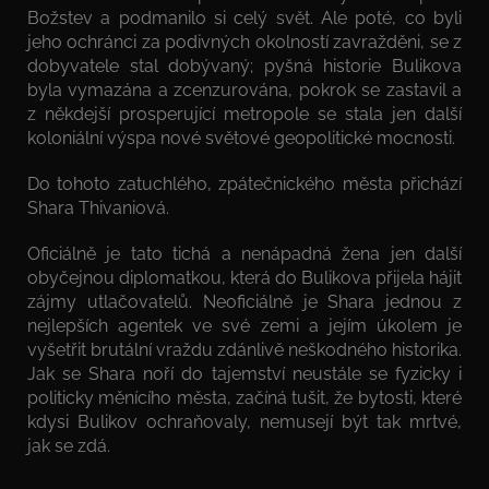
Božstev a podmanilo si celý svět. Ale poté, co byli
jeho ochránci za podivných okolností zavražděni, se z
dobyvatele stal dobývaný; pyšná historie Bulikova
byla vymazána a zcenzurována, pokrok se zastavil a
z někdejší prosperující metropole se stala jen další
koloniální výspa nové světové geopolitické mocnosti.
Do tohoto zatuchlého, zpátečnického města přichází
Shara Thivaniová.
Oficiálně je tato tichá a nenápadná žena jen další
obyčejnou diplomatkou, která do Bulikova přijela hájit
zájmy utlačovatelů. Neoficiálně je Shara jednou z
nejlepších agentek ve své zemi a jejím úkolem je
vyšetřit brutální vraždu zdánlivě neškodného historika.
Jak se Shara noří do tajemství neustále se fyzicky i
politicky měnícího města, začíná tušit, že bytosti, které
kdysi Bulikov ochraňovaly, nemusejí být tak mrtvé,
jak se zdá.