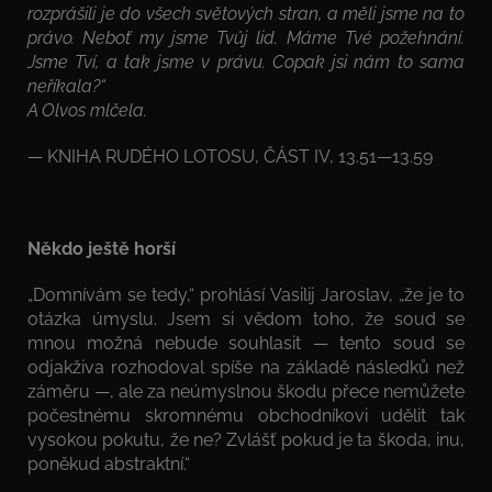
rozprášili je do všech světových stran, a měli jsme na to
právo. Neboť my jsme Tvůj lid. Máme Tvé požehnání.
Jsme Tví, a tak jsme v právu. Copak jsi nám to sama
neříkala?“
A Olvos mlčela.
— KNIHA RUDÉHO LOTOSU, ČÁST IV, 13.51—13.59
Někdo ještě horší
„Domnívám se tedy,“ prohlásí Vasilij Jaroslav, „že je to
otázka úmyslu. Jsem si vědom toho, že soud se
mnou možná nebude souhlasit — tento soud se
odjakživa rozhodoval spíše na základě následků než
záměru —, ale za neúmyslnou škodu přece nemůžete
počestnému skromnému obchodníkovi udělit tak
vysokou pokutu, že ne? Zvlášť pokud je ta škoda, inu,
poněkud abstraktní.“