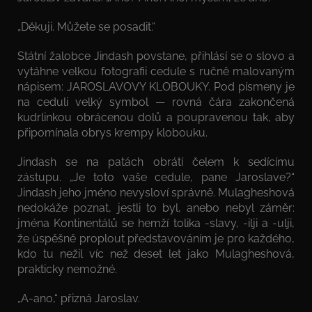
„Děkuji. Můžete se posadit.“
Státní žalobce Jindash povstane, přihlásí se o slovo a
vytáhne velkou fotografii cedule s ručně malovaným
nápisem: JAROSLAVOVY KLOBOUKY. Pod písmeny je
na ceduli velký symbol — rovná čára zakončená
kudrlinkou obrácenou dolů a poupravenou tak, aby
připomínala obrys krempy klobouku.
Jindash se na patách obrátí čelem k sedícímu
zástupu. „Je toto vaše cedule, pane Jaroslave?“
Jindash jeho jméno nevysloví správně. Mulagheshová
nedokáže poznat, jestli to byl, anebo nebyl záměr:
jména Kontinentálů se hemží tolika -slavy, -ilji a -ulji,
že úspěšně proplout představováním je pro každého,
kdo tu nežil víc než deset let jako Mulagheshová,
prakticky nemožné.
„A-ano,“ přizná Jaroslav.