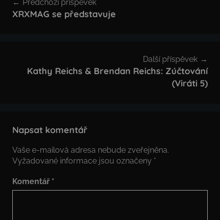
Předchozí příspěvek
pro
XRXMAG se představuje
příspěvek
Další příspěvek
Kathy Reichs & Brendan Reichs: Zúčtování
(Viráti 5)
Napsat komentář
Vaše e-mailová adresa nebude zveřejněna.
Vyžadované informace jsou označeny
*
Komentář
*