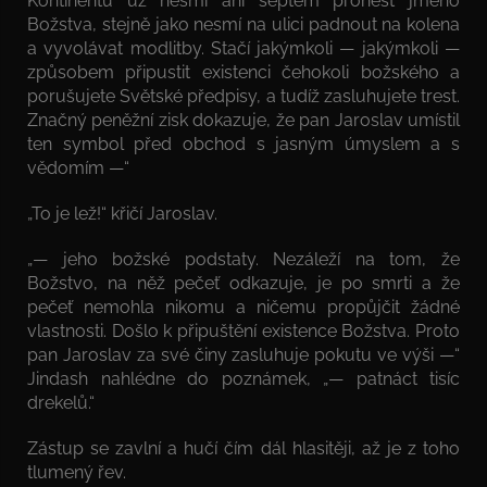
Kontinentu už nesmí ani šeptem pronést jméno
Božstva, stejně jako nesmí na ulici padnout na kolena
a vyvolávat modlitby. Stačí jakýmkoli — jakýmkoli —
způsobem připustit existenci čehokoli božského a
porušujete Světské předpisy, a tudíž zasluhujete trest.
Značný peněžní zisk dokazuje, že pan Jaroslav umístil
ten symbol před obchod s jasným úmyslem a s
vědomím —“
„To je lež!“ křičí Jaroslav.
„— jeho božské podstaty. Nezáleží na tom, že
Božstvo, na něž pečeť odkazuje, je po smrti a že
pečeť nemohla nikomu a ničemu propůjčit žádné
vlastnosti. Došlo k připuštění existence Božstva. Proto
pan Jaroslav za své činy zasluhuje pokutu ve výši —“
Jindash nahlédne do poznámek, „— patnáct tisíc
drekelů.“
Zástup se zavlní a hučí čím dál hlasitěji, až je z toho
tlumený řev.