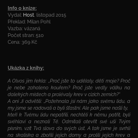
Info o knize:
Vydal:
Host
, listopad 2015
Překlad: Milan Pohl
Vazba: vázaná
Počet stran: 510
Cena: 369 Kč
Ukázka z knihy:
A Olvos jim řekla: „Proč jste to udělaly, děti moje? Proč
je nebe zahaleno kouřem? Proč jste vedly válku na
dalekých místech a prolévaly krev v cizích zemích?“
A oni Jí odvětili: „Požehnala jsi nám jako svému lidu, a
my jsme se radovali a byli šťastní. Ale pak jsme našli ty,
kteří k Tvému lidu nepatřili, nechtěli k němu patřit, byli
svéhlaví a neznali Tě. Odmítali otevřít své uši Tvým
písním, vzít Tvá slova do svých úst. A tak jsme je svrhli
na skaliska a zbořili jejich domy a prolili jejich krev a