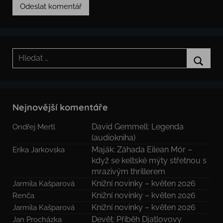
Hledat:
Hledat
Nejnovější komentáře
David Gemmell: Legenda
Ondřej Mertl
(audiokniha)
Maják: Záhada Eilean Mór –
Erika Jarkovska
když se keltské mýty střetnou s
mrazivým thrillerem
Knižní novinky – květen 2026
Jarmila Kašparová
Knižní novinky – květen 2026
Renča
Knižní novinky – květen 2026
Jarmila Kašparová
Devět: Příběh Djatlovovy
Jan Procházka