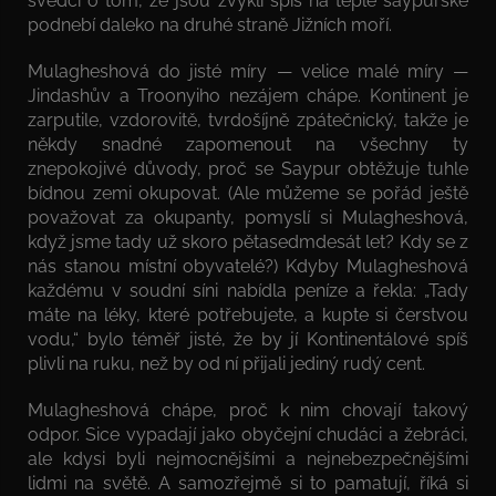
svědčí o tom, že jsou zvyklí spíš na teplé saypurské
podnebí daleko na druhé straně Jižních moří.
Mulagheshová do jisté míry — velice malé míry —
Jindashův a Troonyiho nezájem chápe. Kontinent je
zarputile, vzdorovitě, tvrdošíjně zpátečnický, takže je
někdy snadné zapomenout na všechny ty
znepokojivé důvody, proč se Saypur obtěžuje tuhle
bídnou zemi okupovat. (Ale můžeme se pořád ještě
považovat za okupanty, pomyslí si Mulagheshová,
když jsme tady už skoro pětasedmdesát let? Kdy se z
nás stanou místní obyvatelé?) Kdyby Mulagheshová
každému v soudní síni nabídla peníze a řekla: „Tady
máte na léky, které potřebujete, a kupte si čerstvou
vodu,“ bylo téměř jisté, že by jí Kontinentálové spíš
plivli na ruku, než by od ní přijali jediný rudý cent.
Mulagheshová chápe, proč k nim chovají takový
odpor. Sice vypadají jako obyčejní chudáci a žebráci,
ale kdysi byli nejmocnějšími a nejnebezpečnějšími
lidmi na světě. A samozřejmě si to pamatují, říká si