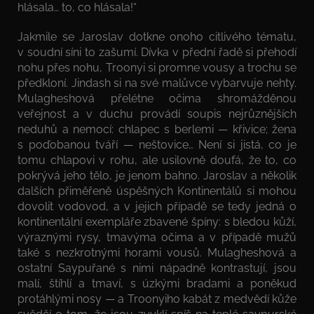
hlásala… to, co hlásala!“
Jakmile se Jaroslav dotkne onoho citlivého tématu,
v soudní síni to zašumí. Dívka v přední řadě si přehodí
nohu přes nohu, Troonyi si promne vousy a trochu se
předkloní. Jindash si na své malůvce vybarvuje nehty.
Mulagheshová přelétne očima shromážděnou
veřejnost a v duchu provádí soupis nejrůznějších
neduhů a nemocí: chlapec s berlemi — křivice; žena
s poďobanou tváří — neštovice… Není si jistá, co je
tomu chlapovi v rohu, ale usilovně doufá, že to, co
pokrývá jeho tělo, je jenom bahno. Jaroslav a několik
dalších přiměřeně úspěšných Kontinentálů si mohou
dovolit vodovod, a v jejich případě se tedy jedná o
kontinentální exempláře zbavené špíny: s bledou kůží,
výraznými rysy, tmavýma očima a v případě mužů
také s nezkrotnými horami vousů. Mulagheshová a
ostatní Saypuřané s nimi nápadně kontrastují, jsou
malí, štíhlí a tmaví, s úzkými bradami a poněkud
protáhlými nosy — a Troonyiho kabát z medvědí kůže