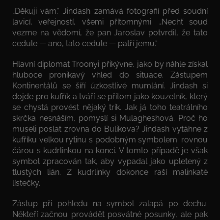
„Děkuji vám.“ Jindash zamává fotografií před soudní
lavicí, veřejností, všemi přítomnými. „Nechť soud
vezme na vědomí, že pan Jaroslav potvrdil, že tato
cedule — ano, tato cedule — patří jemu.“
Hlavní diplomat Troonyi přikývne, jako by náhle získal
hluboce pronikavý vhled do situace. Zástupem
Kontinentálů se šíří úzkostlivé mumlání. Jindash si
dojde pro kufřík a tváří se přitom jako kouzelník, který
se chystá provést nějaký trik. Jak já toho teatrálního
skrčka nesnáším, pomyslí si Mulagheshová. Proč ho
museli poslat zrovna do Bulikova? Jindash vytáhne z
kufříku velkou rytinu s podobným symbolem: rovnou
čárou s kudrlinkou na konci. V tomto případě je však
symbol zpracován tak, aby vypadal jako upletený z
tlustých lián. Z kudrlinky dokonce raší malinkaté
lístečky.
Zástup při pohledu na symbol zalapá po dechu.
Někteří začnou provádět posvátné posunky, ale pak