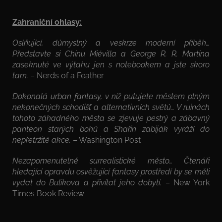
Zahraniční ohlasy:
Oslňující, důmyslný a veskrze moderní příběh…
Představte si Chinu Miévilla a George R. R. Martina
zaseknuté ve výtahu jen s notebookem a jste skoro
tam.
– Nerds of a Feather
Dokonalá urban fantasy, v níž putujete městem plným
nekonečných schodišť a alternativních světů… V ruinách
tohoto záhadného města se zjevuje pestrý a zábavný
panteon starých bohů a Shařin zabiják vyráží do
nepřetržité akce.
– Washington Post
Nezapomenutelně surrealistické město… Čtenáři
hledající opravdu osvěžující fantasy prostředí by se měli
vydat do Bulikova a přivítat jeho dobytí.
– New York
Times Book Review