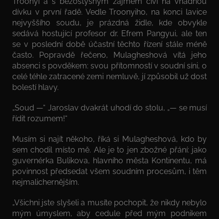
Troonyi a s bezostyšným zájmem civí na vnadnou
dívku v první řadě. Vedle Troonyiho, na konci lavice
nejvyššího soudu, je prázdná židle, kde obvykle
sedává hostující profesor dr. Efrem Pangyui, ale ten
se v poslední době účastní těchto řízení stále méně
často. Popravdě řečeno, Mulagheshová vítá jeho
absenci s povděkem: svou přítomností v soudní síni, o
celé téhle zatracené zemi nemluvě, jí způsobil už dost
bolestí hlavy.
„Soud —“ Jaroslav dvakrát uhodí do stolu, „— se musí
řídit rozumem!“
Musím si najít někoho, říká si Mulagheshová, kdo by
sem chodil místo mě. Ale je to jen zbožné přání: jako
guvernérka Bulikova, hlavního města Kontinentu, má
povinnost předsedat všem soudním procesům, i těm
nejmalichernějším.
„Všichni jste slyšeli a musíte pochopit, že nikdy nebylo
mým úmyslem, aby cedule před mým podnikem