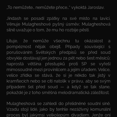
„To nemůžete… nemůžete přece…“ vykoktá Jaroslav.
Jindash se posadí zpátky na své místo na lavici.
Věnuje Mulagheshové pyšný úsměv; Mulagheshová
silně uvažuje o tom, že mu ho rozbije pěstí.
Lituje, že nemůže všechnu tu okázalost a
pompéznost nějak obejít. Případy související s
porušováním Světských předpisů se před soud
obvykle dostávají jen jednou za pět nebo šest měsíců:
naprostá většina přestupků proti SP se vyřeší
mimosoudně mezi provinilcem a jejím úřadem. Velice,
velice zřídka se stává, že si je někdo tak jistý v
kramflecích nebo se cítí natolik v právu, aby se svým
případem šel před soud — a když se tak stane,
pokaždé je z toho směšná melodramatická záležitost.
Mulagheshová se zahledí do přelidněné soudní síně.
Vzadu stojí lidé, jako by tenhle nezáživný komunální
proces byl jakýmsi velkolepým divadlem. Jenže oni