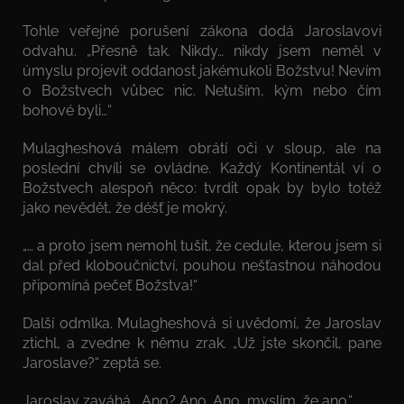
Tohle veřejné porušení zákona dodá Jaroslavovi
odvahu. „Přesně tak. Nikdy… nikdy jsem neměl v
úmyslu projevit oddanost jakémukoli Božstvu! Nevím
o Božstvech vůbec nic. Netuším, kým nebo čím
bohové byli…“
Mulagheshová málem obrátí oči v sloup, ale na
poslední chvíli se ovládne. Každý Kontinentál ví o
Božstvech alespoň něco: tvrdit opak by bylo totéž
jako nevědět, že déšť je mokrý.
„… a proto jsem nemohl tušit, že cedule, kterou jsem si
dal před kloboučnictví, pouhou nešťastnou náhodou
připomíná pečeť Božstva!“
Další odmlka. Mulagheshová si uvědomí, že Jaroslav
ztichl, a zvedne k němu zrak. „Už jste skončil, pane
Jaroslave?“ zeptá se.
Jaroslav zaváhá. „Ano? Ano. Ano, myslím, že ano.“