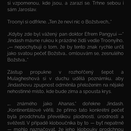
si vzpomenou, kde jsou, a zarazí se. Trhne sebou i
sám Jaroslav.
Troonyi si odfrkne. „Ten že neví nic o Božstvech…“
„Kdyby zde byl vážený pan doktor Efrem Pangyui —“
Jindash mávne rukou k prázdné židli vedle Troonyiho,
„— nepochybuji o tom, že by tento znak rychle určil
jako svatou pečeť Božstva… omlouvám se, zesnulého
Božstva…“
Zástup propukne v rozhořčený šepot a
Mulagheshová si v duchu udělá poznámku, aby
Jindashovu zpupnost odměnila přeložením na nějaké
nehostinné místo, kde bude zima a spousta krys.
„… známého jako Ahanas,“ dořekne Jindash.
„Kontinentálové věřili, že přímo tato konkrétní pečeť
byla prodchnuta převelikou plodností, úrodností a
svěžestí. V případě kloboučníka by to — byť nepatrně
— mohlo naznačovat, že jeho klobouky prodchnou