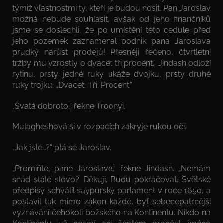
týmiž vlastnostmi ty, kteří je budou nosit. Pan Jaroslav
možná nebude souhlasit, avšak od jeho finančníků
jsme se doslechli, že po umístění této cedule před
jeho pozemek zaznamenal podnik pana Jaroslava
prudký nárůst prodejů! Přesněji řečeno, čtvrtletní
tržby mu vzrostly o dvacet tři procent.“ Jindash odloží
rytinu, prsty jedné ruky ukáže dvojku, prsty druhé
ruky trojku. „Dvacet. Tři. Procent.“
„Svatá dobroto,“ řekne Troonyi.
Mulagheshová si v rozpacích zakryje rukou oči.
„Jak jste…?“ ptá se Jaroslav.
„Promiňte, pane Jaroslave,“ řekne Jindash. „Nemám
snad stále slovo? Děkuji. Budu pokračovat. Světské
předpisy schválil saypurský parlament v roce 1650, a
postavil tak mimo zákon každé, byť sebenepatrnější
vyznávání čehokoli božského na Kontinentu. Nikdo na