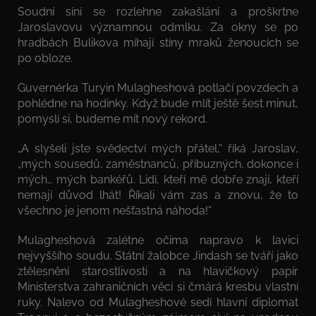
Soudní síní se rozlehne zakašlání a proškrtne
Jaroslavovu významnou odmlku. Za okny se po
hradbách Bulikova míhají stíny mraků ženoucích se
po obloze.
Guvernérka Turyin Mulagheshová potlačí povzdech a
pohlédne na hodinky. Když bude mlít ještě šest minut,
pomyslí si, budeme mít nový rekord.
„A slyšeli jste svědectví mých přátel,“ říká Jaroslav,
„mých sousedů, zaměstnanců, příbuzných, dokonce i
mých… mých bankéřů. Lidí, kteří mě dobře znají, kteří
nemají důvod lhát! Říkali vám zas a znovu, že to
všechno je jenom nešťastná náhoda!“
Mulagheshová zalétne očima napravo k lavici
nejvyššího soudu. Státní žalobce Jindash se tváří jako
ztělesnění starostlivosti a na hlavičkový papír
Ministerstva zahraničních věcí si čmárá kresbu vlastní
ruky. Nalevo od Mulagheshové sedí hlavní diplomat