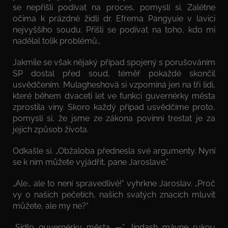
se nepřišli podívat na proces, pomyslí si. Zalétne
očima k prázdné židli dr. Efrema Pangyuie v lavici
nejvyššího soudu. Přišli se podívat na toho, kdo mi
nadělal tolik problémů…
Jakmile se však nějaký případ spojený s porušováním
SP dostal před soud, téměř pokaždé skončil
usvědčením. Mulagheshová si vzpomíná jen na tři lidi,
které během dvaceti let ve funkci guvernérky města
zprostila viny. Skoro každý případ usvědčíme proto,
pomyslí si, že jsme ze zákona povinni trestat je za
jejich způsob života.
Odkašle si. „Obžaloba přednesla své argumenty. Nyní
se k nim můžete vyjádřit, pane Jaroslave.“
„Ale… ale to není spravedlivé!“ vyhrkne Jaroslav. „Proč
vy o našich pečetích, našich svatých znacích mluvit
můžete, ale my ne?“
„Sídlo guvernérky města —“ Jindash mávne rukou