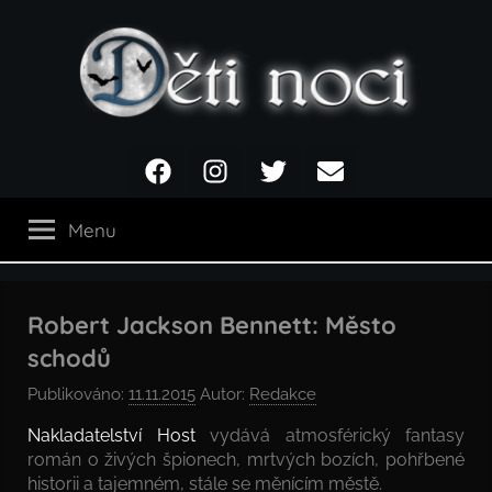
Přejít
k
obsahu
Děti
Facebook
Instagram
Twitter
Email
noci
Menu
Robert Jackson Bennett: Město
schodů
Publikováno:
11.11.2015
Autor:
Redakce
Nakladatelství Host
vydává atmosférický fantasy
román o živých špionech, mrtvých bozích, pohřbené
historii a tajemném, stále se měnícím městě.