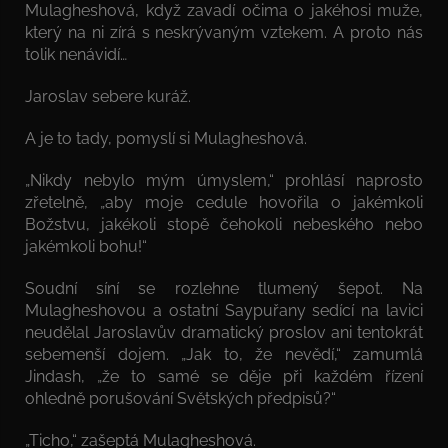
Mulagheshová, když zavadí očima o jakéhosi muže,
který na ni zírá s neskrývaným vztekem. A proto nás
tolik nenávidí…
Jaroslav sebere kuráž.
A je to tady, pomyslí si Mulagheshová.
„Nikdy nebylo mým úmyslem,“ prohlásí naprosto
zřetelně, „aby moje cedule hovořila o jakémkoli
Božstvu, jakékoli stopě čehokoli nebeského nebo
jakémkoli bohu!“
Soudní síní se rozlehne tlumený šepot. Na
Mulagheshovou a ostatní Saypuřany sedící na lavici
neudělal Jaroslavův dramatický proslov ani tentokrát
sebemenší dojem. „Jak to, že nevědí,“ zamumlá
Jindash, „že to samé se děje při každém řízení
ohledně porušování Světských předpisů?“
„Ticho,“ zašeptá Mulagheshová.