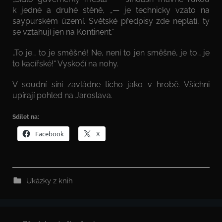
k jedné a druhé stěně, „— je technicky vzato na
saypurském území. Světské předpisy zde neplatí, ty
se vztahují jen na Kontinent.“
„To je… to je směšné! Ne, není to jen směšné, je to… je
to kacířské!“ Vyskočí na nohy.
V soudní síni zavládne ticho jako v hrobě. Všichni
upírají pohled na Jaroslava.
Sdílet na:
Facebook
X
Ukázky z knih
Navigace