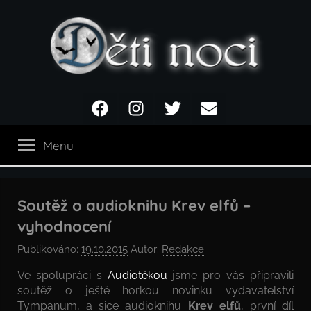
Přejít
k
obsahu
Děti
Facebook
Instagram
Twitter
Email
noci
Menu
Soutěž o audioknihu Krev elfů –
vyhodnocení
Publikováno:
19.10.2015
Autor:
Redakce
Ve spolupráci s
Audiotékou
jsme pro vás připravili
soutěž o ještě horkou novinku vydavatelství
Tympanum, a sice audioknihu
Krev elfů
, první díl