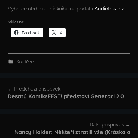
Výherce obdrží audioknihu na portálu
Audioteka.cz
.
Sdílet na:
Facebook
X
Soutěže
Navigace
Předchozí příspěvek
pro
Desátý KomiksFEST! představí Generaci 2.0
příspěvek
Další příspěvek
Nancy Holder: Někteří ztratili vše (Kráska a