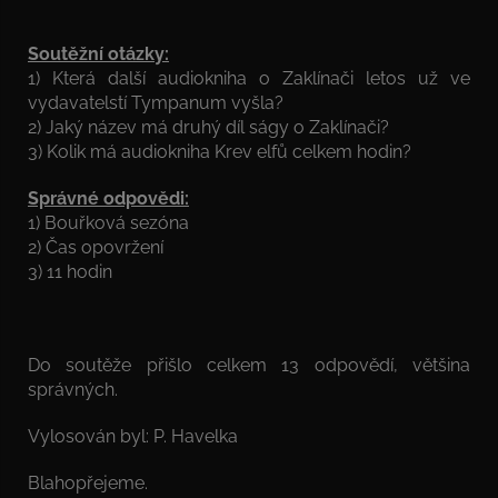
Soutěžní otázky:
1) Která další audiokniha o Zaklínači letos už ve
vydavatelstí Tympanum vyšla?
2) Jaký název má druhý díl ságy o Zaklínači?
3) Kolik má audiokniha Krev elfů celkem hodin?
Správné odpovědi:
1) Bouřková sezóna
2) Čas opovržení
3) 11 hodin
Do soutěže přišlo celkem 13 odpovědí, většina
správných.
Vylosován byl: P. Havelka
Blahopřejeme.