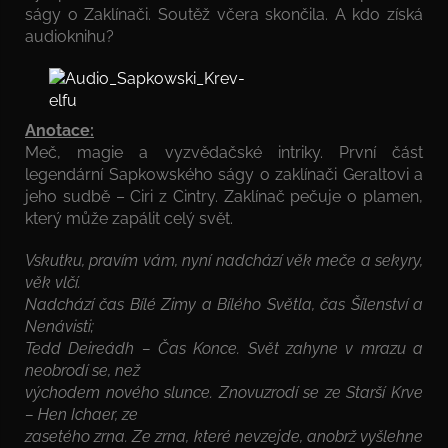
ságy o Zaklínači. Soutěž včera skončila. A kdo získá
audioknihu?
Anotace:
Meč, magie a vyzvědačské intriky. První část
legendární Sapkowského ságy o zaklínači Geraltovi a
jeho sudbě – Ciri z Cintry. Zaklínač pečuje o plamen,
který může zapálit celý svět.
Vskutku, pravím vám, nyní nadchází věk meče a sekyry,
věk vlčí.
Nadchází čas Bílé Zimy a Bílého Světla, čas Šílenství a
Nenávisti;
Tedd Deireádh – Čas Konce. Svět zahyne v mrazu a
neobrodí se, než
východem nového slunce. Znovuzrodí se ze Starší Krve
– Hen Ichaer, ze
zasetého zrna. Ze zrna, které nevzejde, anobrž vyšlehne