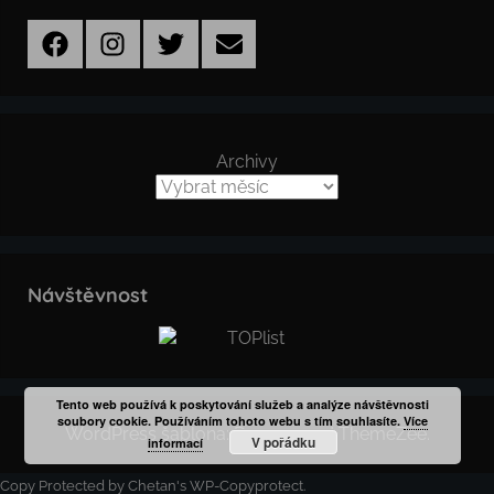
Facebook
Instagram
Twitter
Email
Archivy
Návštěvnost
Tento web používá k poskytování služeb a analýze návštěvnosti
soubory cookie. Používáním tohoto webu s tím souhlasíte.
Více
WordPress šablona: Donovan od ThemeZee.
V pořádku
informací
Copy Protected by
Chetan
's
WP-Copyprotect
.