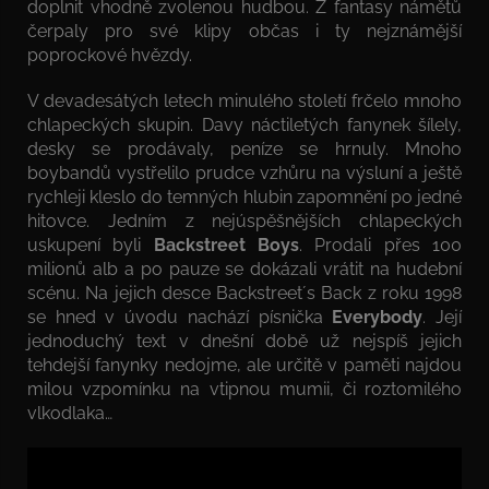
doplnit vhodně zvolenou hudbou. Z fantasy námětů
čerpaly pro své klipy občas i ty nejznámější
poprockové hvězdy.
V devadesátých letech minulého století frčelo mnoho
chlapeckých skupin. Davy náctiletých fanynek šílely,
desky se prodávaly, peníze se hrnuly. Mnoho
boybandů vystřelilo prudce vzhůru na výsluní a ještě
rychleji kleslo do temných hlubin zapomnění po jedné
hitovce. Jedním z nejúspěšnějších chlapeckých
uskupení byli
Backstreet Boys
. Prodali přes 100
milionů alb a po pauze se dokázali vrátit na hudební
scénu. Na jejich desce Backstreet´s Back z roku 1998
se hned v úvodu nachází písnička
Everybody
. Její
jednoduchý text v dnešní době už nejspíš jejich
tehdejší fanynky nedojme, ale určitě v paměti najdou
milou vzpomínku na vtipnou mumii, či roztomilého
vlkodlaka…