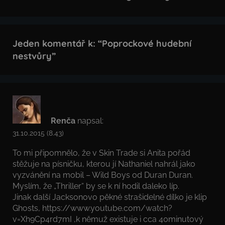
Jeden komentář k: “
Poprockové hudební
nestvůry
”
Renča
napsal:
31.10.2015 (8.43)
To mi připomnělo, že v Skin Trade si Anita pořád
stěžuje na písničku, kterou jí Nathaniel nahrál jako
vyzvánění na mobil – Wild Boys od Duran Duran.
Myslím, že „Thriller“ by se k ní hodil daleko líp.
Jinak další Jacksonovo pěkné strašidelné dílko je klip
Ghosts,
https://www.youtube.com/watch?
v=Xh9Cp4rd7mI
,k němuž existuje i cca 40minutový