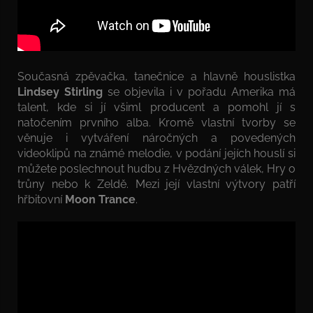
Současná zpěvačka, tanečnice a hlavně houslistka
Lindsey Stirling
se objevila i v pořadu Amerika má
talent, kde si jí všiml producent a pomohl jí s
natočením prvního alba. Kromě vlastní tvorby se
věnuje i vytváření náročných a povedených
videoklipů na známé melodie, v podání jejích houslí si
můžete poslechnout hudbu z Hvězdných válek, Hry o
trůny nebo k Zeldě. Mezi její vlastní výtvory patří
hřbitovní
Moon Trance
.