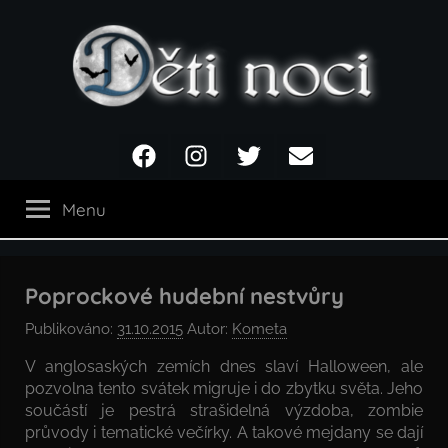
Přejít
k
obsahu
Děti
Facebook
Instagram
Twitter
Email
noci
Menu
Poprockové hudební nestvůry
Publikováno:
31.10.2015
Autor:
Kometa
V anglosaských zemích dnes slaví Halloween, ale
pozvolna tento svátek migruje i do zbytku světa. Jeho
součástí je pestrá strašidelná výzdoba, zombie
průvody i tematické večírky. A takové mejdany se dají