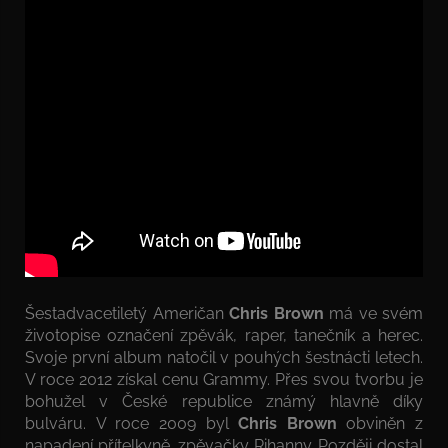
Šestadvacetiletý Američan
Chris Brown
má ve svém
životopise označení zpěvák, raper, tanečník a herec.
Svoje první album natočil v pouhých šestnácti letech.
V roce 2012 získal cenu Grammy. Přes svou tvorbu je
bohužel v České republice známý hlavně díky
bulváru. V roce 2009 byl
Chris Brown
obviněn z
napadení přítelkyně, zpěvačky Rihanny. Později dostal