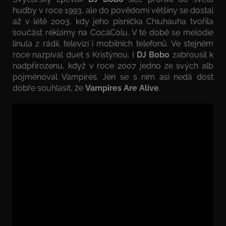
hudby v roce 1993, ale do povědomí většiny se dostal
až v létě 2003, kdy jeho písnička Chiuhauha tvořila
součást reklamy na CocaColu. V té době se melodie
linula z rádií, televizí i mobilních telefonů. Ve stejném
roce nazpíval duet s Kristýnou. I
DJ Bobo
zabrousil k
nadpřirozenu, když v roce 2007 jedno ze svých alb
pojmenoval Vampires. Jen se s ním asi nedá dost
dobře souhlasit, že
Vampires Are Alive
.