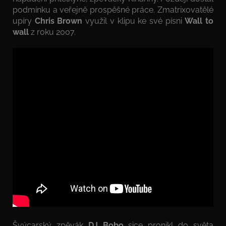
podmínku a veřejně prospěšné práce. Zmatrixovatělé
upíry
Chris Brown
využil v klipu ke své písni
Wall to
wall
z roku 2007.
Švýcarský zpěvák
DJ Bobo
sice pronikl do světa