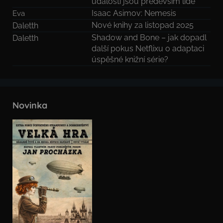
událostí jsou především lidé
Isaac Asimov: Nemesis
Eva
Nové knihy za listopad 2025
Daletth
Shadow and Bone – jak dopadl
Daletth
další pokus Netflixu o adaptaci
úspěšné knižní série?
Novinka