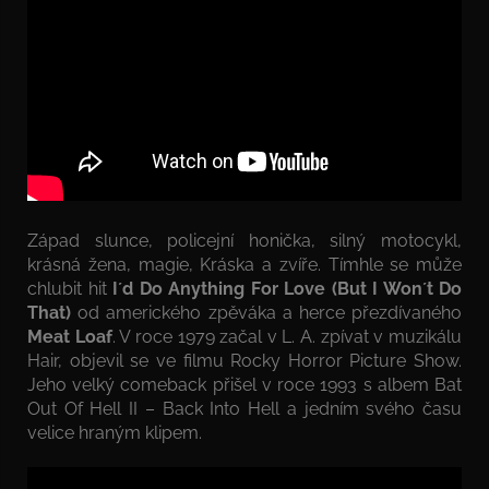
Západ slunce, policejní honička, silný motocykl,
krásná žena, magie, Kráska a zvíře. Tímhle se může
chlubit hit
I´d Do Anything For Love (But I Won´t Do
That)
od amerického zpěváka a herce přezdívaného
Meat Loaf
. V roce 1979 začal v L. A. zpívat v muzikálu
Hair, objevil se ve filmu Rocky Horror Picture Show.
Jeho velký comeback přišel v roce 1993 s albem Bat
Out Of Hell II – Back Into Hell a jedním svého času
velice hraným klipem.