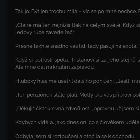
Tak jo. Být jen trochu milá – víc se po mně nechce. 
„Claire má ten nejnižší tlak na celým světě. Když 
ledový ruce zavede řeč.“
Přesně takhle snadno vás lidi tady pasují na exota. T
Když si potřásli spolu, Tristanovi si za jeho stejn
Ale mně dal mrknutím zapravdu.
Hluboký hlas mě ušetřil dalšího ponížení. „Jestli m
„Ten penziónek stále platí. Molly pro vás připraví po
„Děkuji,“ čistokrevná zdvořilost, „opravdu už jsem si t
Kdybych viděla, jako dnes on, co s člověkem udělá
Odbyla jsem si rozloučení a otočila se k odchodu.