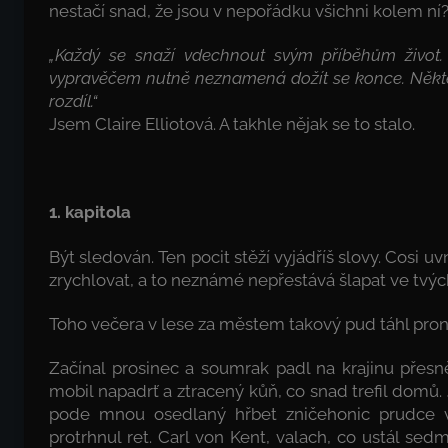
nestačí snad, že jsou v nepořádku všichni kolem ní
„Každý se snaží vdechnout svým příběhům život. 
vypravěčem nutně neznamená dožít se konce. Někter
rozdíl.“
Jsem Claire Elliotová. A takhle nějak se to stalo.
1. kapitola
Být sledován. Ten pocit stěží vyjádříš slovy. Cosi u
zrychlovat, a to neznámé nepřestává šlapat ve tvých
Toho večera v lese za městem takový pud táhl pro
Začínal prosinec a soumrak padl na krajinu přesně
mobil napadrť a ztracený kůň, co snad trefil domů.
pode mnou osedlaný hřbet zničehonic prudce vyk
protrhnul ret. Carl von Kent, valach, co ustál se