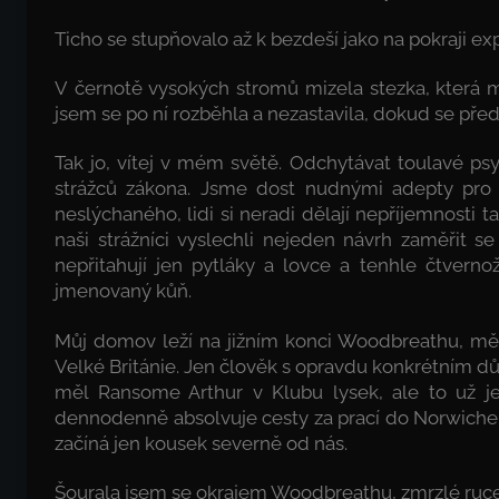
Ticho se stupňovalo až k bezdeší jako na pokraji ex
V černotě vysokých stromů mizela stezka, která 
jsem se po ní rozběhla a nezastavila, dokud se pře
Tak jo, vítej v mém světě. Odchytávat toulavé psy
strážců zákona. Jsme dost nudnými adepty pro d
neslýchaného, lidi si neradi dělají nepříjemnosti 
naši strážníci vyslechli nejeden návrh zaměřit se 
nepřitahují jen pytláky a lovce a tenhle čtver
jmenovaný kůň.
Můj domov leží na jižním konci Woodbreathu, měs
Velké Británie. Jen člověk s opravdu konkrétním d
měl Ransome Arthur v Klubu lysek, ale to už je
dennodenně absolvuje cesty za prací do Norwiche a 
začíná jen kousek severně od nás.
Šourala jsem se okrajem Woodbreathu, zmrzlé ruce v