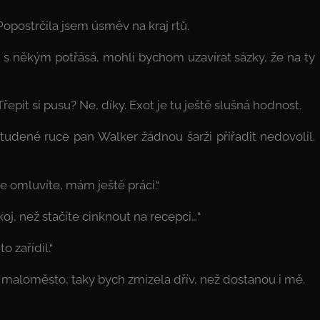
Popostrčila jsem úsměv na kraj rtů.
si s někým potřásá, mohli bychom uzavírat sázky, že na ty
řepit si pusu? Ne, díky. Exot je tu ještě slušná hodnost.
ě studené ruce pan Walker žádnou šarži přiřadit nedovolil.
ne omluvíte, mám ještě práci.“
koj, než stačíte cinknout na recepci…“
o zařídil.“
 maloměsto, taky bych zmizela dřív, než dostanou i mě.