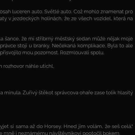
osah luceren auto. Světlé auto. Což mohlo znamenat pro
 paty v jezdeckých holinách, že ze všech vozidel, která na
la šance, že mi stříbrný městský sedan může nějak moje
správce stojí u branky. Nečekaná komplikace. Byla to ale
i přisvojilo mou pozornost. Rozmlouvali spolu.
ch rozhovor náhle utichl.
a minula. Zuřivý štěkot správcova ohaře zase tolik hlasitý
vyjet si sama až do Horsey. Hned jim volám, že seš celá.“
ke mně i neznámému návštěvníkovi pootočil bokem.