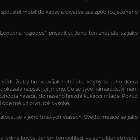
ž spouštěl mobil do kapsy a díval se zas zpod rozježeného
ondýna rozjedeš,“ přisadil si. Jeho tón zněl ale už jako
.
i vědí, že by ho kdovíjak netrápilo, kdyby se jeho dcera
dokázala napsat její jméno. Co se týče kamarádství, nám
rozhodla nasadit do našeho hnízda kukaččí mládě. Pokud
l ode mě už první rok vysoké.
evaloval se v jeho tmavých vlasech. Světlo měsíce se jako
v jediné křivce. Jenom ten pohled, ve stínu kleneb tváře,