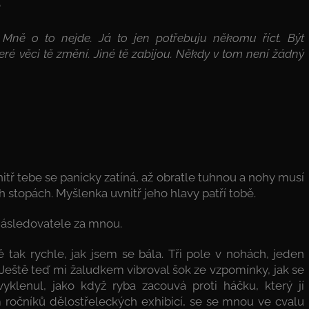
?
Mně o to nejde. Já to jen potřebuju někomu říct. Být
é věci tě změní. Jiné tě zabijou. Někdy v tom není žádný
vnitř tebe se panicky zatíná, až obratle tuhnou a nohy musí
 stopách. Myšlenka uvnitř jeho hlavy patří tobě.
následovatele za mnou.
 tak rychle, jak jsem se bála. Tři pole v nohách, jeden
 Ještě teď mi žaludkem vibroval šok ze vzpomínky, jak se
lenul, jako když ryba zacouvá proti háčku, který jí
dm ročníků dělostřeleckých exhibicí, se se mnou ve cvalu