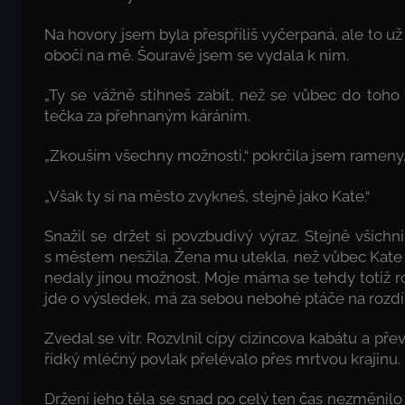
Na hovory jsem byla přespříliš vyčerpaná, ale to u
obočí na mě. Šouravě jsem se vydala k nim.
„Ty se vážně stihneš zabít, než se vůbec do toho L
tečka za přehnaným káráním.
„Zkouším všechny možnosti,“ pokrčila jsem rameny
„Však ty si na město zvykneš, stejně jako Kate.“
Snažil se držet si povzbudivý výraz. Stejně všichn
s městem nesžila. Žena mu utekla, než vůbec Kate 
nedaly jinou možnost. Moje máma se tehdy totiž 
jde o výsledek, má za sebou nebohé ptáče na rozdí
Zvedal se vítr. Rozvlnil cípy cizincova kabátu a př
řídký mléčný povlak přelévalo přes mrtvou krajinu.
Držení jeho těla se snad po celý ten čas nezměnilo 