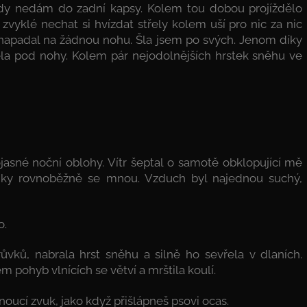
ikdy nedám do zadní kapsy. Kolem tou dobou projíždělo
 zvyklé nechat si hvízdat střely kolem uší pro nic za nic
enapadal na žádnou nohu. Šla jsem po svých. Jenom díky
a pod nohy. Kolem pár nejodolnějších hrstek sněhu ve
jasné noční oblohy. Vítr šeptal o samotě obklopující mě
omky rovnoběžně se mnou. Vzduch byl najednou suchý,
o.
ůvků, nabrala hrst sněhu a silně ho sevřela v dlaních.
m pohyb vlnících se větví a mrštila koulí.
noucí zvuk, jako když přišlápneš psovi ocas.