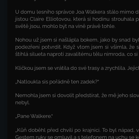
U domu lesního správce Joa Walkera stálo mimo d
jistou Claire Elliotovou, která si hodinu strouhala
světě jsou, mohlo být na vině právě tohle.
Nohou už jsem si našlápla bokem, jako by snad by
podezření potvrdit. Když vtom jsem si všimla, že 
štíhlá silueta naproti zavalitému tělu nimroda, co s
Kličkou jsem se vrátila do své trasy a zrychlila. Jeji
„Natloukla sis pořádně ten zadek?“
Nemohla jsem si dovolit předstírat, že mě jeho slov
nebyl.
„Pane Walkere.“
„Kůň doběhl před chvílí po krajnici. To byl nápad, 
Gestem ruky se omluvil a s telefonem na uchu se 