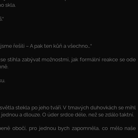
o skla.
.“
 jsme řešili – A pak ten kůň a všechno…“
m se stihla zabývat možnostmi, jak formální reakce se ode
mně.
ku.
 světla stekla po jeho tváři. V tmavých duhovkách se mihl
ě jednou a dlouze. O úder srdce déle, než se zdálo taktní.
eně obočí, pro jednou bych zapomněla, co mělo naše