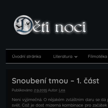
Přejít
k
obsahu
Děti
noci
Úvodní stránka
Literatura
Filmotéka
Snoubení tmou – 1. část
Publikováno:
2.9.2015
Autor:
Lea
Není výjimečná. O nějakém zvláštním daru se dá p
svět. Což je dost mizerná kombinace pro začátek