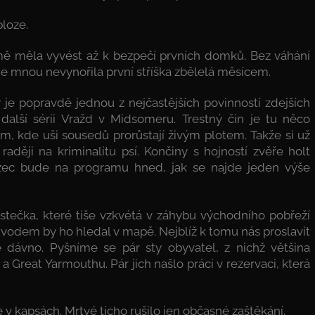
ploze.
mě měla vyvést až k bezpečí prvních domků. Bez váhání
de mnou nevynořila první stříška zbělelá měsícem.
 je popravdě jednou z nejčastějších povinností zdejších
alší sérii Vražd v Midsomeru. Trestný čin je tu něco
tam, kde uši sousedů prorůstají živým plotem. Takže si už
raději na kriminalitu psí. Končiny s hojností zvěře holt
nožec bude na programu hned, jak se najde jeden výše
tečka, které tiše vzkvétá v záhybu východního pobřeží
ůvodem by ho hledal v mapě. Nejblíž k tomu nás proslavit
 dávno. Pyšníme se pár sty obyvatel, z nichž většina
Great Yarmouthu. Pár jich našlo práci v rezervaci, která
 kapsách. Mrtvé ticho rušilo jen občasné zaštěkání.