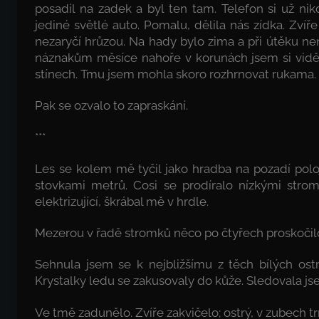
posadil na zadek a byl ten tam. Telefon si už n
jediné světlé auto. Pomalu, dělila nás zídka. Zvíře
nezaryčí hrůzou. Na hady bylo zima a při útěku n
náznakům měsíce nahoře v korunách jsem si viděl
stínech. Tmu jsem mohla skoro rozhrnovat rukama.
Pak se ozvalo to zapraskání.
***
Les se kolem mě tyčil jako hradba na pozadí polo
stovkami metrů. Cosi se prodíralo nízkými str
elektrizující, škrábal mě v hrdle.
Mezerou v řadě stromků něco po čtyřech proskočil
Sehnula jsem se k nejbližšímu z těch bílých ostr
Krystalky ledu se zakusovaly do kůže. Sledovala jse
Ve tmě zadunělo. Zvíře zakvičelo; ostrý, v zubech tr