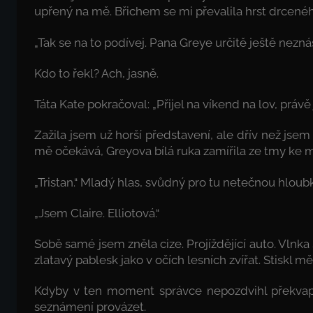
upřený na mě. Břichem se mi převalila hrst drcenéh
„Tak se na to podívej. Pana Greye určitě ještě neznáš
Kdo to řekl? Ach, jasně.
Táta Kate pokračoval: „Přijel na víkend na lov, právě
Zažila jsem už horší představení, ale dřív než jse
mě očekává, Greyova bílá ruka zamířila ze tmy ke 
„Tristan.“ Mladý hlas, svůdný pro tu netečnou hloub
„Jsem Claire. Elliotová.“
Sobě samé jsem zněla cize. Projíždějící auto. Vlnka
zlatavý pablesk jako v očích lesních zvířat. Stiskl m
Kdyby v ten moment správce nepozdvihl překvap
seznámení provázet.