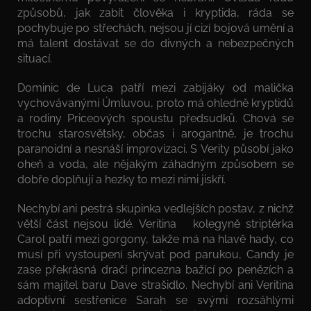
způsobů, jak zabít člověka i kryptida, ráda se
pochybuje po střechách, nejsou jí cizí bojová umění a
má talent dostávat se do divných a nebezpečných
situací.
Dominic de Luca patří mezi zabijáky od malička
vychovávanými Úmluvou, proto má ohledně kryptidů
a rodiny Priceových spoustu předsudků. Chová se
trochu starosvětsky, občas i arogantně, je trochu
paranoidní a nesnáší improvizaci. S Verity působí jako
oheň a voda, ale nějakým záhadným způsobem se
dobře doplňují a hezky to mezi nimi jiskří.
Nechybí ani pestrá skupinka vedlejších postav, z nichž
větší část nejsou lidé. Veritina kolegyně striptérka
Carol patří mezi gorgony, takže má na hlavě hady, co
musí při vystoupení skrývat pod parukou, Candy je
zase překrásná dračí princezna bažící po penězích a
sám majitel baru Dave strašidlo. Nechybí ani Veritina
adoptivní sestřenice Sarah se svými rozsáhlými