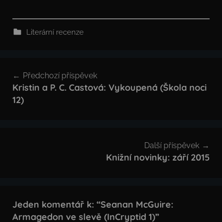
Literární recenze
Navigace
Předchozí příspěvek
pro
Kristin a P. C. Castová: Vykoupená (Škola noci
12)
příspěvek
Další příspěvek
Knižní novinky: září 2015
Jeden komentář k: “
Seanan McGuire:
Armagedon ve slevě (InCryptid 1)
”