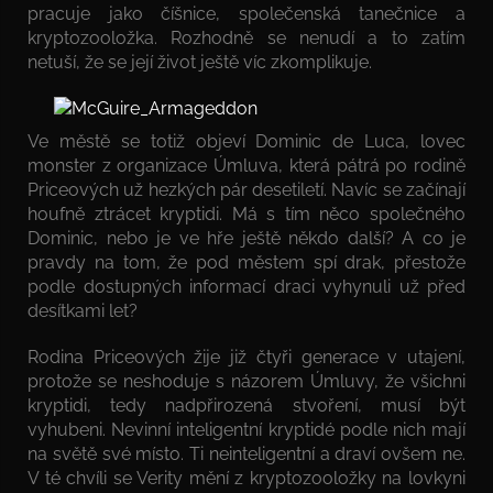
pracuje jako číšnice, společenská tanečnice a
kryptozooložka. Rozhodně se nenudí a to zatím
netuší, že se její život ještě víc zkomplikuje.
Ve městě se totiž objeví Dominic de Luca, lovec
monster z organizace Úmluva, která pátrá po rodině
Priceových už hezkých pár desetiletí. Navíc se začínají
houfně ztrácet kryptidi. Má s tím něco společného
Dominic, nebo je ve hře ještě někdo další? A co je
pravdy na tom, že pod městem spí drak, přestože
podle dostupných informací draci vyhynuli už před
desítkami let?
Rodina Priceových žije již čtyři generace v utajení,
protože se neshoduje s názorem Úmluvy, že všichni
kryptidi, tedy nadpřirozená stvoření, musí být
vyhubeni. Nevinní inteligentní kryptidé podle nich mají
na světě své místo. Ti neinteligentní a draví ovšem ne.
V té chvíli se Verity mění z kryptozooložky na lovkyni