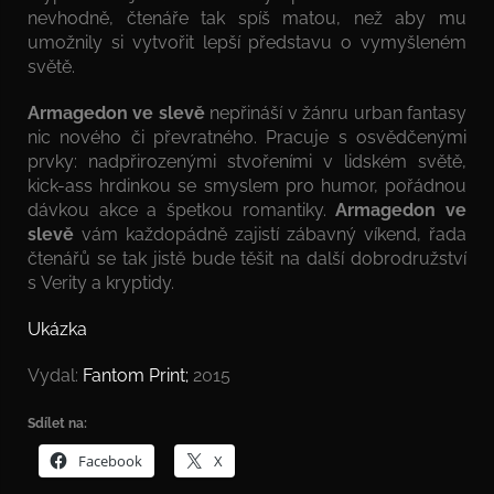
nevhodně, čtenáře tak spíš matou, než aby mu
umožnily si vytvořit lepší představu o vymyšleném
světě.
Armagedon ve slevě
nepřináší v žánru urban fantasy
nic nového či převratného. Pracuje s osvědčenými
prvky: nadpřirozenými stvořeními v lidském světě,
kick-ass hrdinkou se smyslem pro humor, pořádnou
dávkou akce a špetkou romantiky.
Armagedon ve
slevě
vám každopádně zajistí zábavný víkend, řada
čtenářů se tak jistě bude těšit na další dobrodružství
s Verity a kryptidy.
Ukázka
Vydal:
Fantom Print;
2015
Sdílet na:
Facebook
X