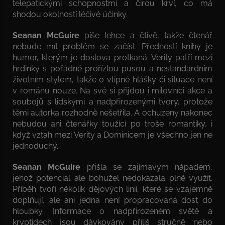
telepatickými schopnostmi a čirou krví, co má
shodou okolností léčivé účinky.
Seanan McGuire
píše lehce a čtivě, takže čtenář
nebude mít problém se začíst. Předností knihy je
humor, kterým je doslova protkaná. Verity patří mezi
hrdinky s pořádně prořízlou pusou a nestandardním
životním stylem, takže o vtipné hlášky či situace není
v románu nouze. Na své si přijdou i milovníci akce a
soubojů s lidskými a nadpřirozenými tvory, protože
těmi autorka rozhodně nešetřila. A ochuzeny nakonec
nebudou ani čtenářky toužící po troše romantiky, i
když vztah mezi Verity a Dominicem je všechno jen ne
jednoduchý.
Seanan McGuire
přišla se zajímavým nápadem,
jehož potenciál ale bohužel nedokázala plně využít.
Příběh tvoří několik dějových linií, které se vzájemně
doplňují, ale ani jedna není propracovaná dost do
hloubky. Informace o nadpřirozeném světě a
kryptidech jsou dávkovány příliš stručně nebo