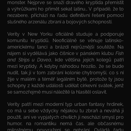
monster. Nejprve se snaží dravého kryptida přemístit
a výhrůžkami ho přimět sekat latinu… V případě, že to
nezabere, přichází na řadu definitivní řešení pomocí
slušného arzenálu zbraní a bojových schopností.
Verity v New Yorku oficiálně studuje a podporuje
komunitu kryptidů. Neoficiálně se věnuje latinsko-
americkému tanci a brázdí nejrůznější soutěže. Na
nájem si vydělává jako číšnice v pánském klubu
Fish
and Strips u Davea
, kde většina jejích kolegů patří
mezi kryptidy. A kdyby náhodou hrozilo, že se bude
nudit, tak jí v tom zabrání kolonie chytromyší, co s ní
žije v malém a téměř legálním bytě, protože ty jsou
schopny z každé události udělat církevní svátek, jenž
se samozřejmě musí náležitě (a hlasitě) oslavit.
Verity patří mezi moderní typ urban fantasy hrdinek,
co má u sebe vždycky nějakou tu zbraň a neváhá ji
použít, ani ve vypjatých chvílích jí neschází smysl pro
humor, na romantiku nemá čas, ale občasnému
milostnému povyražení se nebrání. Ovládá řadu