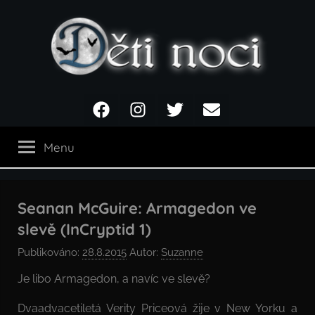
Přejít
k
obsahu
Děti
Facebook
Instagram
Twitter
Email
noci
Menu
Seanan McGuire: Armagedon ve
slevě (InCryptid 1)
Publikováno:
28.8.2015
Autor:
Suzanne
Je libo Armagedon, a navíc ve slevě?
Dvaadvacetiletá Verity Priceová žije v New Yorku a