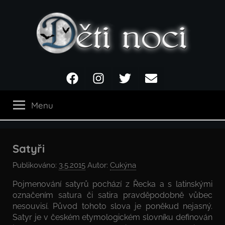
Přejít
k
obsahu
Děti
Facebook
Instagram
Twitter
Email
noci
Menu
Satyři
Publikováno:
3.5.2015
Autor:
Cukýna
Pojmenování satyrů pochází z Řecka a s latinskými
označením satura či satira pravděpodobně vůbec
nesouvisí. Původ tohoto slova je poněkud nejasný.
Satyr je v českém etymologickém slovníku definován