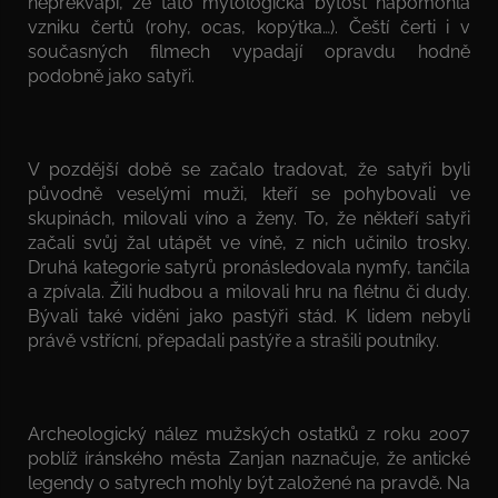
nepřekvapí, že tato mytologická bytost napomohla
vzniku čertů (rohy, ocas, kopýtka…). Čeští čerti i v
současných filmech vypadají opravdu hodně
podobně jako satyři.
V pozdější době se začalo tradovat, že satyři byli
původně veselými muži, kteří se pohybovali ve
skupinách, milovali víno a ženy. To, že někteří satyři
začali svůj žal utápět ve víně, z nich učinilo trosky.
Druhá kategorie satyrů pronásledovala nymfy, tančila
a zpívala. Žili hudbou a milovali hru na flétnu či dudy.
Bývali také viděni jako pastýři stád. K lidem nebyli
právě vstřícní, přepadali pastýře a strašili poutníky.
Archeologický nález mužských ostatků z roku 2007
poblíž íránského města Zanjan naznačuje, že antické
legendy o satyrech mohly být založené na pravdě. Na