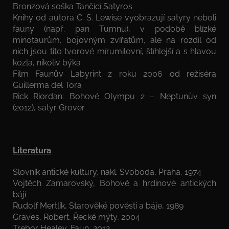
Bronzová soška Tančící Satyros
Knihy od autora C. S. Lewise vyobrazují satyry neboli
fauny (např. pan Tumnu), v podobě blízké
minotaurům, bojovným zvířatům, ale na rozdíl od
nich jsou tito tvorové mírumilovní, štíhlejší a s hlavou
kozla, nikoliv býka
Film Faunův Labyrint z roku 2006 od režiséra
Guillerma del Tora
Rick Riordan: Bohové Olympu 2 − Neptunův syn
(2012), satyr Grover
Literatura
Slovník antické kultury, nakl. Svoboda, Praha, 1974
Vojtěch Zamarovský, Bohové a hrdinové antických
bájí
Rudolf Mertlík, Starověké pověsti a báje, 1989
Graves, Robert, Řecké mýty, 2004
Trebor Healey, Faun, 2012