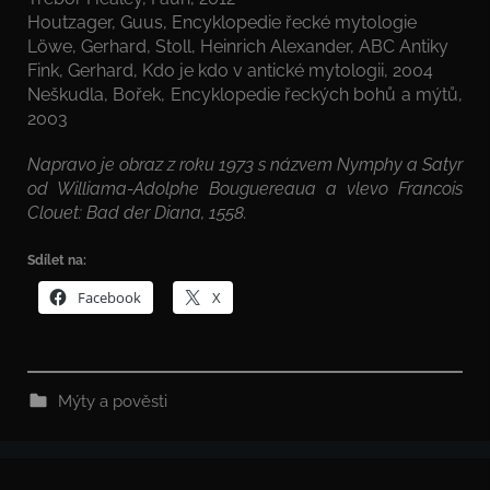
Houtzager, Guus, Encyklopedie řecké mytologie
Löwe, Gerhard, Stoll, Heinrich Alexander, ABC Antiky
Fink, Gerhard, Kdo je kdo v antické mytologii, 2004
Neškudla, Bořek, Encyklopedie řeckých bohů a mýtů,
2003
Napravo je obraz z roku 1973 s názvem Nymphy a Satyr
od Williama-Adolphe Bouguereaua a vlevo Francois
Clouet: Bad der Diana, 1558.
Sdílet na:
Facebook
X
Mýty a pověsti
Navigace