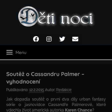
Přejít
k
obsahu
Děti
Facebook
Instagram
Twitter
Email
noci
Menu
Soutěž o Cassandru Palmer –
vyhodnocení
Publikováno:
12.2.2015
Autor:
Redakce
Jak dopadla soutěž o první dva díly urban fantasy
série o jasnovidce Cassandře Palmerové, které
vdechla život americká autorka
Karen Chance
?