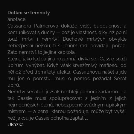
Dotkni se temnoty
anotace:
Cassandra Palmerová dokáže vidět budoucnost a
komunikovat s duchy — což je vlastnost, díky níž po ní
touží mrtví i nemrtví. Duchové mrtvých obvykle
nebezpeční nejsou; ti si jenom rádi povídají… pořád.
Zato nemrtví, to je jiná kapitola.
Stejně jako každá jiná rozumná dívka se i Cassie snaží
upírům vyhýbat. Když však krvežíznivý mafioso, od
něhož před třemi lety utekla, Cassii znovu našel a jde
mu jen o pomstu, musí o pomoc požádat Senát
upírů.
Nemrtví senátoři jí však nechtějí pomoci zadarmo – a
tak Cassie musí spolupracovat s jedním z jejich
nejmocnějších členů, nebezpečně svůdným upírským
mistrem — a cena, kterou požaduje, může být vyšší,
než jakou je Cassie ochotna zaplatit…
Ukázka