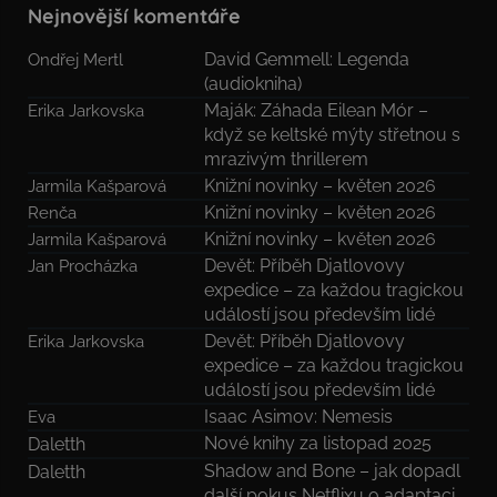
Nejnovější komentáře
David Gemmell: Legenda
Ondřej Mertl
(audiokniha)
Maják: Záhada Eilean Mór –
Erika Jarkovska
když se keltské mýty střetnou s
mrazivým thrillerem
Knižní novinky – květen 2026
Jarmila Kašparová
Knižní novinky – květen 2026
Renča
Knižní novinky – květen 2026
Jarmila Kašparová
Devět: Příběh Djatlovovy
Jan Procházka
expedice – za každou tragickou
událostí jsou především lidé
Devět: Příběh Djatlovovy
Erika Jarkovska
expedice – za každou tragickou
událostí jsou především lidé
Isaac Asimov: Nemesis
Eva
Nové knihy za listopad 2025
Daletth
Shadow and Bone – jak dopadl
Daletth
další pokus Netflixu o adaptaci