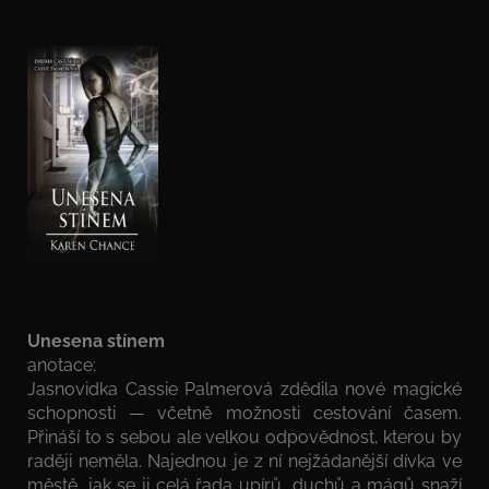
Unesena stínem
anotace:
Jasnovidka Cassie Palmerová zdědila nové magické
schopnosti — včetně možnosti cestování časem.
Přináší to s sebou ale velkou odpovědnost, kterou by
raději neměla. Najednou je z ní nejžádanější dívka ve
městě, jak se ji celá řada upírů, duchů a mágů snaží