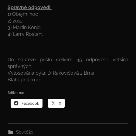
Správné odpovědi:
1) Obejmi noc
2) 2012
3) Martin König
4) Larry Rostant
Do soutěže přišlo celkem 45 odpovědí, většina
správných.
Vylosována byla: D. Rakovičová z Brna.
Blahopřejeme.
Sdílet na:
Facebook
X
Soutěže