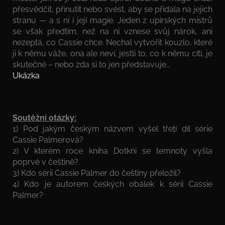
přesvědčit, přinutit nebo svést, aby se přidala na jejich
stranu — a s ní i její magie. Jeden z upírských mistrů
se však předtím, než na ni vznese svůj nárok, ani
nezeptá, co Cassie chce. Nechal vytvořit kouzlo, které
ji k němu váže, ona ale neví, jestli to, co k němu cítí, je
skutečné – nebo zda si to jen představuje…
Ukázka
Soutěžní otázky:
1) Pod jakým českým názvem vyšel třetí díl série
Cassie Palmerová?
2) V kterém roce kniha Dotkni se temnoty vyšla
poprvé v češtině?
3) Kdo sérii Cassie Palmer do češtiny přeložil?
4) Kdo je autorem českých obálek k sérii Cassie
Palmer?