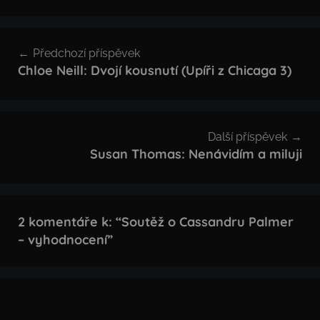
Navigace
Předchozí příspěvek
pro
Chloe Neill: Dvojí kousnutí (Upíři z Chicaga 3)
příspěvek
Další příspěvek
Susan Thomas: Nenávidím a miluji
2 komentáře k: “
Soutěž o Cassandru Palmer
– vyhodnocení
”