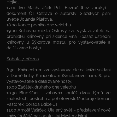
Hejkal
17.00 Ivo Macharáček: Petr Bezruč (bez záruky) –
dokument ČT Ostrava o autorství Slezských písní
uvede Jolanda Pilařová.
18.00 Konec prvního dne veletrhu
19.00 Knihovna města Ostravy zve vystavovatele na
prohlídku knihovny při sklence vína (pasáž ústřední
knihovny u Sýkorova mostu, pro vystavovatele a
další zvané hosty)
Sobota 7. března
8.30 Knihcentrum zve vystavovatele na knižní snídani
v Domě knihy Knihcentrum (Smetanovo nám. 8, pro
vystavovatele a další zvané hosty)
10.00 Začátek druhého dne veletrhu
10.30 Bludišťáci – zábavná soutěž dvou týmů ve
znalostech, postřehu a pohotovosti. Moderuje Roman
Pastorek, pořádá Edice ČT.
11.00 Arnošt Vašíček: Utajený svět – představení nové
knihy (pořádá nakladatelství Mystery Film)