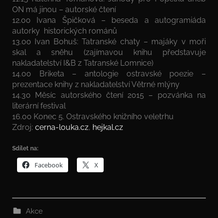
ON má jinou – autorské čtení
12.00 Ivana Špičková – beseda a autogramiáda
autorky historických románů
13.00 Ivan Bohuš: Tatranské chaty – majáky v moři
skal a sněhu (zajímavou knihu představuje
nakladatelství I&B z Tatranské Lomnice)
14.00 Briketa – antologie ostravské poezie –
prezentace knihy z nakladatelství Větrné mlýny
14.30 Měsíc autorského čtení 2015 – pozvánka na
literární festival
16.00 Konec 5. Ostravského knižního veletrhu
Zdroj:
cerna-louka.cz
,
hejkal.cz
Sdílet na:
Facebook
X
Akce