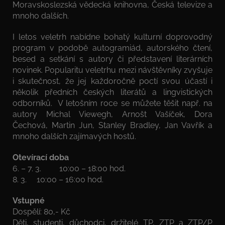
Moravskoslezská vědecká knihovna, Česká televize a
mnoho dalších.
I letos veletrh nabídne bohatý kulturní doprovodný
program v podobě autogramiád, autorského čtení,
besed a setkání s autory či představení literárních
novinek. Popularitu veletrhu mezi návštěvníky zvyšuje
i skutečnost, že jej každoročně poctí svou účastí i
několik předních českých literátů a lingvistických
odborníků. V letošním roce se můžete těšit např. na
autory Michal Viewegh, Arnošt Vašíček, Dora
Čechová, Martin Jun, Stanley Bradley, Jan Vavřík a
mnoho dalších zajímavých hostů.
Otevírací doba
6. – 7. 3. 10:00 – 18:00 hod.
8. 3. 10:00 – 16:00 hod.
Vstupné
Dospělí: 80,- Kč
Děti, studenti, důchodci, držitelé TP, ZTP a ZTP/P