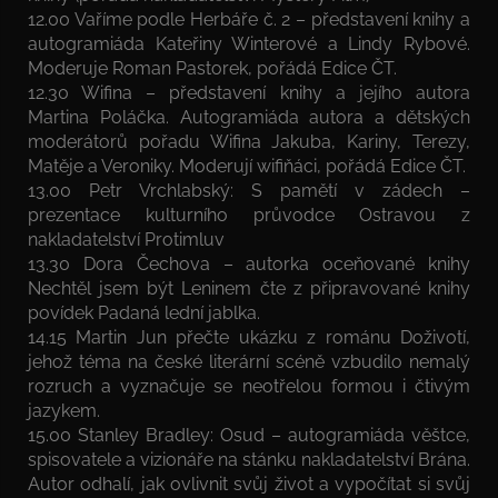
12.00 Vaříme podle Herbáře č. 2 – představení knihy a
autogramiáda Kateřiny Winterové a Lindy Rybové.
Moderuje Roman Pastorek, pořádá Edice ČT.
12.30 Wifina – představení knihy a jejího autora
Martina Poláčka. Autogramiáda autora a dětských
moderátorů pořadu Wifina Jakuba, Kariny, Terezy,
Matěje a Veroniky. Moderují wifiňáci, pořádá Edice ČT.
13.00 Petr Vrchlabský: S pamětí v zádech –
prezentace kulturního průvodce Ostravou z
nakladatelství Protimluv
13.30 Dora Čechova – autorka oceňované knihy
Nechtěl jsem být Leninem čte z připravované knihy
povídek Padaná lední jablka.
14.15 Martin Jun přečte ukázku z románu Doživotí,
jehož téma na české literární scéně vzbudilo nemalý
rozruch a vyznačuje se neotřelou formou i čtivým
jazykem.
15.00 Stanley Bradley: Osud – autogramiáda věštce,
spisovatele a vizionáře na stánku nakladatelství Brána.
Autor odhalí, jak ovlivnit svůj život a vypočítat si svůj