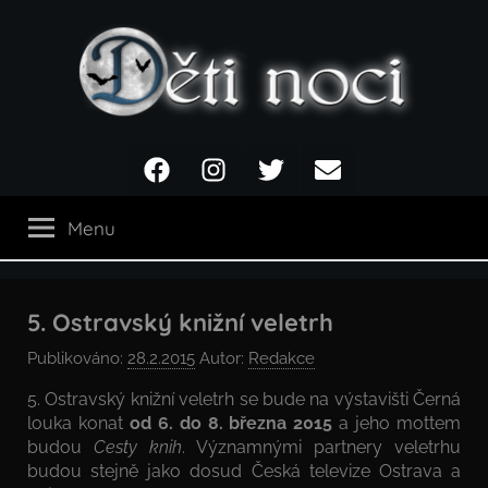
Přejít
k
obsahu
Děti
Facebook
Instagram
Twitter
Email
noci
Menu
5. Ostravský knižní veletrh
Publikováno:
28.2.2015
Autor:
Redakce
5. Ostravský knižní veletrh se bude na výstavišti Černá
louka konat
od 6. do 8. března 2015
a jeho mottem
budou
Cesty knih
. Významnými partnery veletrhu
budou stejně jako dosud Česká televize Ostrava a