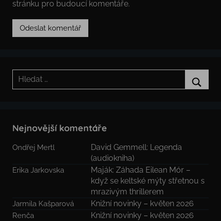
stránku pro budoucí komentáře.
Hledat:
Hledat
Nejnovější komentáře
David Gemmell: Legenda
Ondřej Mertl
(audiokniha)
Maják: Záhada Eilean Mór –
Erika Jarkovska
když se keltské mýty střetnou s
mrazivým thrillerem
Knižní novinky – květen 2026
Jarmila Kašparová
Knižní novinky – květen 2026
Renča