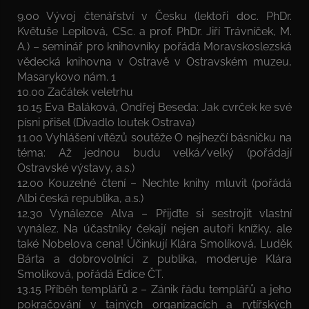
9.00 Vývoj čtenářství v Česku (lektoři doc. PhDr.
Květuše Lepilová, CSc. a prof. PhDr. Jiří Trávníček, M.
A.) – seminář pro knihovníky pořádá Moravskoslezská
vědecká knihovna v Ostravě v Ostravském muzeu,
Masarykovo nám. 1
10.00 Začátek veletrhu
10.15 Eva Baláková, Ondřej Beseda: Jak cvrček ke své
písni přišel (Divadlo loutek Ostrava)
11.00 Vyhlášení vítězů soutěže O nejhezčí básničku na
téma: Až jednou budu velká/velký (pořádají
Ostravské výstavy, a.s.)
12.00 Kouzelné čtení – Nechte knihy mluvit (pořádá
Albi česká republika, a.s.)
12.30 Vynálezce Alva – Přijďte si sestrojit vlastní
vynález. Na účastníky čekají nejen autoři knížky, ale
také Nobelova cena! Účinkují Klára Smolíková, Luděk
Bárta a dobrovolníci z publika, moderuje Klára
Smolíková, pořádá Edice ČT.
13.15 Příběh templářů 2 – Zánik řádu templářů a jeho
pokračování v tajných organizacích a rytířských