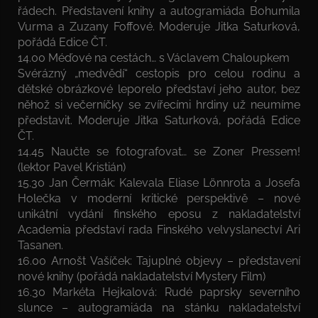
řádech. Představení knihy a autogramiáda Bohumila
Vurma a Zuzany Foffové. Moderuje Jitka Saturková,
pořádá Edice ČT.
14.00 Méďové na cestách… s Václavem Chaloupkem
Svérázný „medvědí“ cestopis pro celou rodinu a
dětské obrázkové leporelo představí jeho autor, bez
něhož si večerníčky se zvířecími hrdiny už neumíme
představit. Moderuje Jitka Saturková, pořádá Edice
ČT.
14.45 Naučte se fotografovat… se Zoner Pressem!
(lektor Pavel Kristián)
15.30 Jan Čermák: Kalevala Eliase Lönnrota a Josefa
Holečka v moderní kritické perspektivě – nové
unikátní vydání finského eposu z nakladatelství
Academia představí rada Finského velvyslanectví Ari
Tasanen.
16.00 Arnošt Vašíček: Tajuplné objevy – představení
nové knihy (pořádá nakladatelství Mystery Film)
16.30 Markéta Hejkalová: Rudé paprsky severního
slunce – autogramiáda na stánku nakladatelství