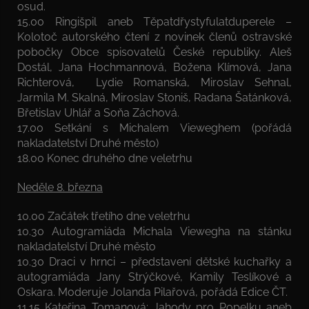
osud.
15.00 Ringišpil aneb Těpatdřystyfulatduperele –
Kolotoč autorského čtení z novinek členů ostravské
pobočky Obce spisovatelů České republiky. Aleš
Dostál, Jana Hochmannová, Božena Klímová, Jana
Richterová, Lydie Romanská, Miroslav Sehnal,
Jarmila M. Skalná, Miroslav Stoniš, Radana Šatánková,
Břetislav Uhlář a Soňa Záchová.
17.00 Setkání s Michalem Vieweghem (pořádá
nakladatelství Druhé město)
18.00 Konec druhého dne veletrhu
Neděle 8. března
10.00 Začátek třetího dne veletrhu
10.30 Autogramiáda Michala Viewegha na stánku
nakladatelství Druhé město
10.30 Draci v hrnci – představení dětské kuchařky a
autogramiáda Jany Strýčkové, Kamily Teslíkové a
Oskara. Moderuje Jolanda Pilařová, pořádá Edice ČT.
11.15 Kateřina Tomanová: Jahody pro Popelku aneb