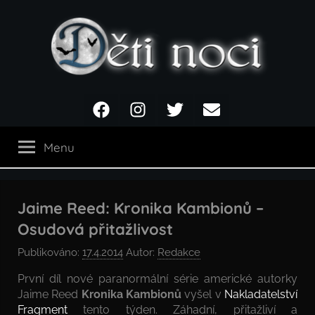
Přejít
k
obsahu
Děti
Facebook
Instagram
Twitter
Email
noci
Menu
Jaime Reed: Kronika Kambionů –
Osudová přitažlivost
Publikováno:
17.4.2014
Autor:
Redakce
První díl nové paranormální série americké autorky
Jaime Reed
Kronika Kambionů
vyšel v
Nakladatelství
Fragment
tento týden. Záhadní, přitažliví a