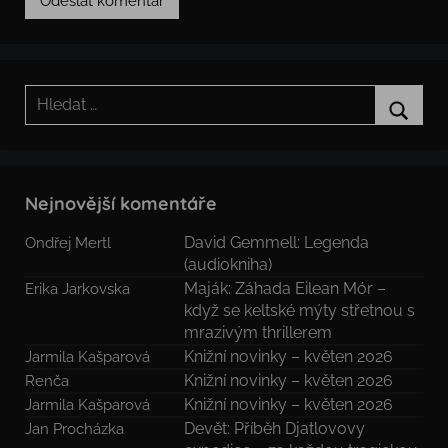
Hledat:
Hledat
Nejnovější komentáře
David Gemmell: Legenda
Ondřej Mertl
(audiokniha)
Maják: Záhada Eilean Mór –
Erika Jarkovska
když se keltské mýty střetnou s
mrazivým thrillerem
Knižní novinky – květen 2026
Jarmila Kašparová
Knižní novinky – květen 2026
Renča
Knižní novinky – květen 2026
Jarmila Kašparová
Devět: Příběh Djatlovovy
Jan Procházka