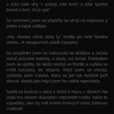
a tráví celé dny v pokoji, kde brečí a píše špatné
básně o tom, že je upír.“
Se smíchem jsem se připlížila ke stroji na espresso a
jedno si tajně udělala.
„Hej, dneska utíráš stoly ty,“ hodila po mně Nadine
utěrku. „A nezapomeň uklidit časopisy.“
Se zaúpěním jsem se odšourala ke stolkům a začala
sbírat prázdné kelímky a obaly od brček. Pohledem
jsem se ujistila, že nikdo nestojí ve frontě, a vydala se
vrátit časopisy do stojanů. Když jsem se otočila,
zahlédla jsem Caleba, který se jen tak nečinně pofl
akoval, stejně jako když jsem ho viděla naposledy.
Seděl na lavičce u okna a držel si hlavu v dlaních. Na
záda mu oknem dopadalo odpolední světlo, takže to
vypadalo, jako by měl kolem tmavých vlasů zlatavou
svatozář.