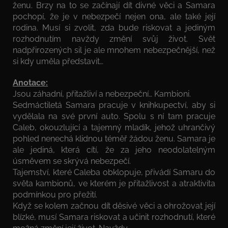
ženu. Brzy na to se začínají dít divné věci a Samara
pochopí, že je v nebezpečí nejen ona, ale také její
rodina. Musí si zvolit, zda bude riskovat a jediným
rozhodnutím navždy změní svůj život. Svět
nadpřirozených sil je ale mnohem nebezpečnější, než
si kdy uměla představit…
Anotace:
Jsou záhadní, přitažliví a nebezpeční… Kambioni.
Sedmáctiletá Samara pracuje v knihkupectví, aby si
vydělala na své první auto. Spolu s ní tam pracuje
Caleb, okouzlující a tajemný mladík, jehož uhrančivý
pohled nenechá klidnou téměř žádou ženu. Samara je
ale jediná, která cítí, že za jeho neodolatelným
úsměvem se skrývá nebezpečí.
Tajemství, které Caleba obklopuje, přivádí Samaru do
světa kambionů, ve kterém je přitažlivost a atraktivita
podmínkou pro přežití.
Když se kolem začnou dít děsivé věci a ohrožovat její
blízké, musí Samara riskovat a učinit rozhodnutí, které