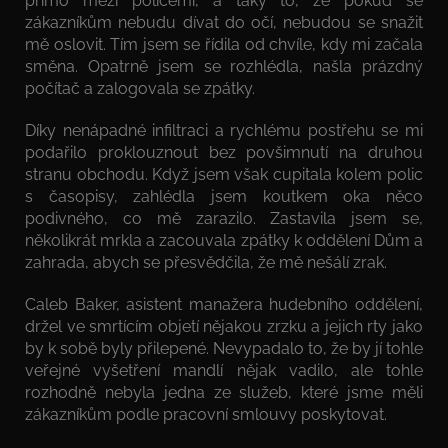
přímo mezi policemi, a taky to, že pokud se
zákazníkům nebudu dívat do očí, nebudou se snažit
mě oslovit. Tím jsem se řídila od chvíle, kdy mi začala
směna. Opatrně jsem se rozhlédla, našla prázdný
počítač a zalogovala se zpátky.
Díky nenápadné infiltraci a rychlému postřehu se mi
podařilo proklouznout bez povšimnutí na druhou
stranu obchodu. Když jsem však cupitala kolem polic
s časopisy, zahlédla jsem koutkem oka něco
podivného, co mě zarazilo. Zastavila jsem se,
několikrát mrkla a zacouvala zpátky k oddělení Dům a
zahrada, abych se přesvědčila, že mě nešálí zrak.
Caleb Baker, asistent manažera hudebního oddělení,
držel ve smrtícím objetí nějakou zrzku a jejich rty jako
by k sobě byly přilepené. Nevypadalo to, že by jí tohle
veřejné vyšetření mandlí nějak vadilo, ale tohle
rozhodně nebyla jedna ze služeb, které jsme měli
zákazníkům podle pracovní smlouvy poskytovat.