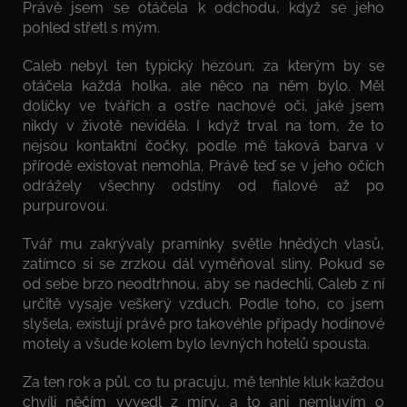
Právě jsem se otáčela k odchodu, když se jeho
pohled střetl s mým.
Caleb nebyl ten typický hezoun, za kterým by se
otáčela každá holka, ale něco na něm bylo. Měl
dolíčky ve tvářích a ostře nachové oči, jaké jsem
nikdy v životě neviděla. I když trval na tom, že to
nejsou kontaktní čočky, podle mě taková barva v
přírodě existovat nemohla. Právě teď se v jeho očích
odrážely všechny odstíny od fialové až po
purpurovou.
Tvář mu zakrývaly pramínky světle hnědých vlasů,
zatímco si se zrzkou dál vyměňoval sliny. Pokud se
od sebe brzo neodtrhnou, aby se nadechli, Caleb z ní
určitě vysaje veškerý vzduch. Podle toho, co jsem
slyšela, existují právě pro takovéhle případy hodinové
motely a všude kolem bylo levných hotelů spousta.
Za ten rok a půl, co tu pracuju, mě tenhle kluk každou
chvíli něčím vyvedl z míry, a to ani nemluvím o