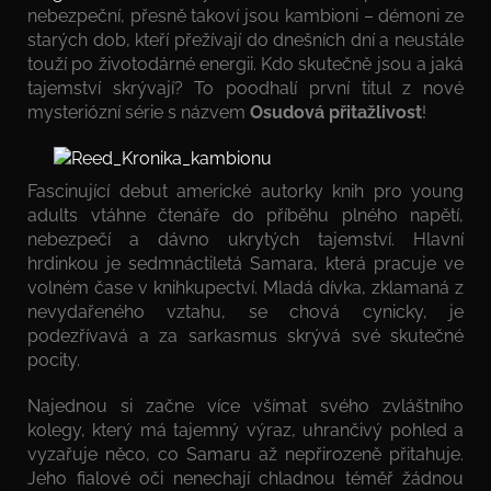
nebezpeční, přesně takoví jsou kambioni – démoni ze
starých dob, kteří přežívají do dnešních dní a neustále
touží po životodárné energii. Kdo skutečně jsou a jaká
tajemství skrývají? To poodhalí první titul z nové
mysteriózní série s názvem
Osudová přitažlivost
!
Fascinující debut americké autorky knih pro young
adults vtáhne čtenáře do příběhu plného napětí,
nebezpečí a dávno ukrytých tajemství. Hlavní
hrdinkou je sedmnáctiletá Samara, která pracuje ve
volném čase v knihkupectví. Mladá dívka, zklamaná z
nevydařeného vztahu, se chová cynicky, je
podezřívavá a za sarkasmus skrývá své skutečné
pocity.
Najednou si začne více všímat svého zvláštního
kolegy, který má tajemný výraz, uhrančivý pohled a
vyzařuje něco, co Samaru až nepřirozeně přitahuje.
Jeho fialové oči nenechají chladnou téměř žádnou