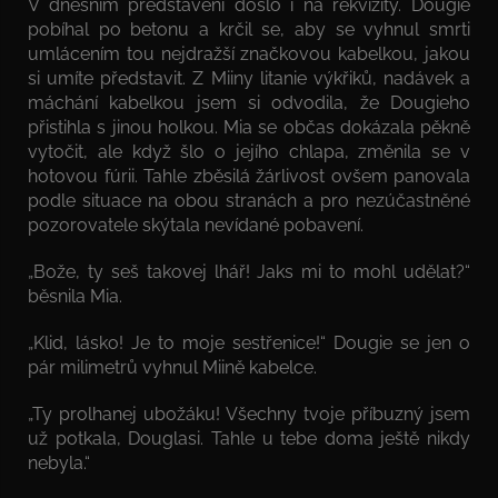
V dnešním představení došlo i na rekvizity. Dougie
pobíhal po betonu a krčil se, aby se vyhnul smrti
umlácením tou nejdražší značkovou kabelkou, jakou
si umíte představit. Z Miiny litanie výkřiků, nadávek a
máchání kabelkou jsem si odvodila, že Dougieho
přistihla s jinou holkou. Mia se občas dokázala pěkně
vytočit, ale když šlo o jejího chlapa, změnila se v
hotovou fúrii. Tahle zběsilá žárlivost ovšem panovala
podle situace na obou stranách a pro nezúčastněné
pozorovatele skýtala nevídané pobavení.
„Bože, ty seš takovej lhář! Jaks mi to mohl udělat?“
běsnila Mia.
„Klid, lásko! Je to moje sestřenice!“ Dougie se jen o
pár milimetrů vyhnul Miině kabelce.
„Ty prolhanej ubožáku! Všechny tvoje příbuzný jsem
už potkala, Douglasi. Tahle u tebe doma ještě nikdy
nebyla.“