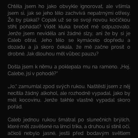
Chtěla jsem ho jako obvykle ignorovat, ale všimla
jsem si, jak se jeho tělo zachvívá nepatrnými otřesy.
Že by plakal? Copak už se se svojí novou kočičkou
stihl pohádat? Vidět kluka brečet mě odpuzovalo.
Jenže jsem neviděla ani žádné slzy, ani že by si je
Caleb otíral. Jeho tělo se kymácelo dopředu a
dozadu a já skoro čekala, že mě začne prosit o
drobné. Jak dlouhou měl vůbec pauzu?
Došla jsem k němu a poklepala mu na rameno. „Hej,
Calebe, jsi v pohodě?“
„Jo,“ zamumlal zpod svých rukou. Naštěstí jsem z něj
necítila žádný alkohol, ale rozhodně vypadal, jako by
měl kocovinu. Jenže takhle vlastně vypadal skoro
pořád.
Caleb jednou rukou šmátral po slunečních brýlích,
které měl zavěšené na límci trika, a druhou si stínil oči,
ačkoli nebylo jasné, jestli před bodavým světlem