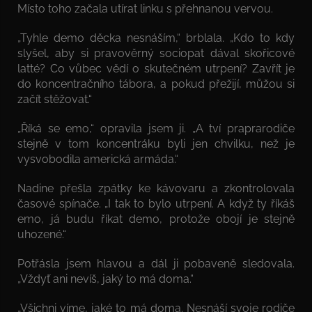
Místo toho začala utírat linku s přehnanou vervou.
„Tyhle demo děcka nesnáším,“ brblala. „Kdo to kdy
slyšel, aby si pravověrný sociopat dával skořicové
latté? Co vůbec vědí o skutečném utrpení? Zavřít je
do koncentračního tábora, a pokud přežijí, můžou si
začít stěžovat.“
„Říká se emo,“ opravila jsem ji. „A tví praprarodiče
stejně v tom koncentráku byli jen chvilku, než je
vysvobodila americká armáda.“
Nadine přešla zpátky ke kávovaru a zkontrolovala
časové spínače. „I tak to bylo utrpení. A když ty říkáš
emo, já budu říkat demo, protože obojí je stejně
uhozené.“
Potřásla jsem hlavou a dál ji pobaveně sledovala.
„Vždyť ani nevíš, jaký to má doma.“
„Všichni víme, jaké to má doma. Nesnáší svoje rodiče