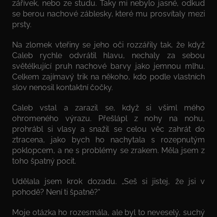
zářivek, nebo ze studu. Taky mi nebylo jasné, odkud
se berou nachové záblesky, které mu prosvítaly mezi
prsty.
Na zlomek vteřiny se jeho oči rozzářily tak, že když
Caleb rychle odvrátil hlavu, nechaly za sebou
světélkující pruh nachové barvy jako jemnou mlhu.
Celkem zajímavý trik na někoho, kdo podle vlastních
slov nenosil kontaktní čočky.
Caleb vstal a zarazil se, když si všiml mého
ohromeného výrazu. Přešlápl z nohy na nohu,
prohrábl si vlasy a snažil se celou věc zahrát do
ztracena, jako bych ho nachytala s rozepnutým
poklopcem, a ne s problémy se zrakem. Měla jsem z
toho špatný pocit.
Udělala jsem krok dozadu. „Seš si jistej, že jsi v
pohodě? Není ti špatně?“
Moje otázka ho rozesmála, ale byl to neveselý, suchý