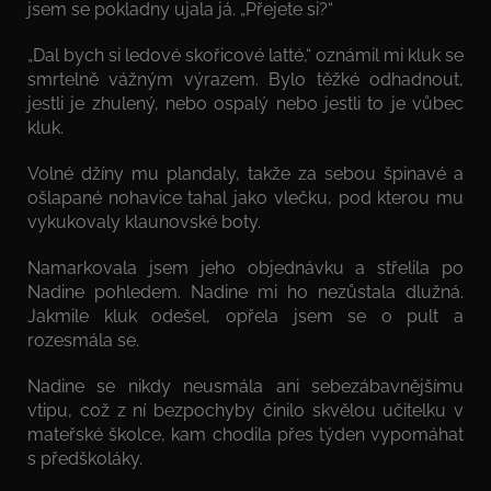
jsem se pokladny ujala já. „Přejete si?“
„Dal bych si ledové skořicové latté,“ oznámil mi kluk se
smrtelně vážným výrazem. Bylo těžké odhadnout,
jestli je zhulený, nebo ospalý nebo jestli to je vůbec
kluk.
Volné džíny mu plandaly, takže za sebou špinavé a
ošlapané nohavice tahal jako vlečku, pod kterou mu
vykukovaly klaunovské boty.
Namarkovala jsem jeho objednávku a střelila po
Nadine pohledem. Nadine mi ho nezůstala dlužná.
Jakmile kluk odešel, opřela jsem se o pult a
rozesmála se.
Nadine se nikdy neusmála ani sebezábavnějšímu
vtipu, což z ní bezpochyby činilo skvělou učitelku v
mateřské školce, kam chodila přes týden vypomáhat
s předškoláky.