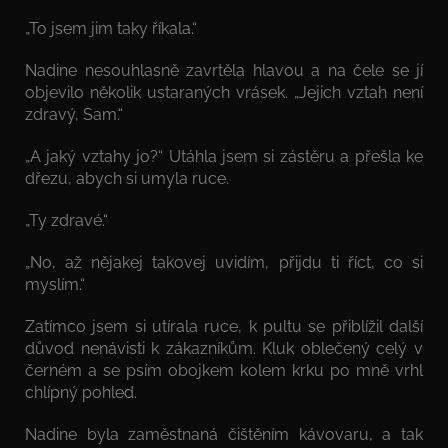
„To jsem jim taky říkala.“
Nadine nesouhlasně zavrtěla hlavou a na čele se jí
objevilo několik ustaraných vrásek. „Jejich vztah není
zdravý, Sam.“
„A jaký vztahy jo?“ Utáhla jsem si zástěru a přešla ke
dřezu, abych si umyla ruce.
„Ty zdravé.“
„No, až nějakej takovej uvidím, přijdu ti říct, co si
myslím.“
Zatímco jsem si utírala ruce, k pultu se přiblížil další
důvod nenávisti k zákazníkům. Kluk oblečený celý v
černém a se psím obojkem kolem krku po mně vrhl
chlípný pohled.
Nadine byla zaměstnaná čištěním kávovaru, a tak