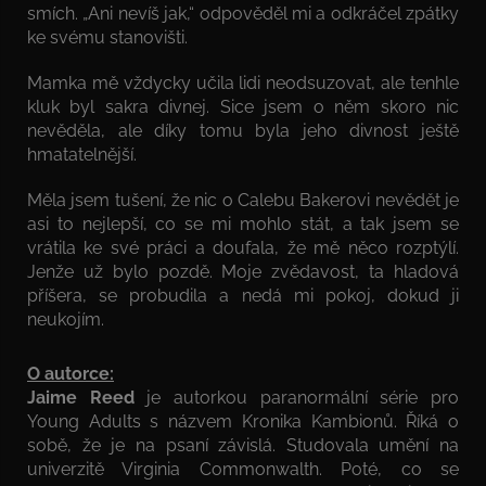
smích. „Ani nevíš jak,“ odpověděl mi a odkráčel zpátky
ke svému stanovišti.
Mamka mě vždycky učila lidi neodsuzovat, ale tenhle
kluk byl sakra divnej. Sice jsem o něm skoro nic
nevěděla, ale díky tomu byla jeho divnost ještě
hmatatelnější.
Měla jsem tušení, že nic o Calebu Bakerovi nevědět je
asi to nejlepší, co se mi mohlo stát, a tak jsem se
vrátila ke své práci a doufala, že mě něco rozptýlí.
Jenže už bylo pozdě. Moje zvědavost, ta hladová
příšera, se probudila a nedá mi pokoj, dokud ji
neukojím.
O autorce:
Jaime Reed
je autorkou paranormální série pro
Young Adults s názvem Kronika Kambionů. Říká o
sobě, že je na psaní závislá. Studovala umění na
univerzitě Virginia Commonwalth. Poté, co se