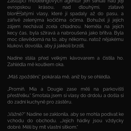
Zástupci modelingových agentur jen slintali nad její
evropskou krásou, nad dlouhými, zlatavě
blonatými vlasy, které jí spadaly až do pasu, a
zářivě zelenýma kočičíma očima. Bohužel ji jejich
zájem nechával zcela chladnou. Neměla na jejich
kecy čas, byla sžíravá a nabroušená jako břitva. Byla
moc cílevědomá na to, aby někomu, natož nějakému
klukovi, dovolila, aby ji jakkoli brzdil.
Nadine stála před velkým kávovarem a čistila ho.
Zahlédla mě koutkem oka.
„Máš zpoždění,“ pokárala mě, aniž by se ohlédla.
„Promiň. Mia a Dougie zase měli na parkovišti
přestřelku.“ Smotala jsem si vlasy do drdolu a došla si
do zadní kuchyně pro zástěru.
„Vážně?“ Nadine se zaklonila, aby se mohla podívat ke
vchodu do obchodu. „Jejich hádky jsou vždycky
dobré. Měli by mít vlastní sitkom.“