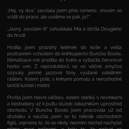
„Hej, vy dva,“ zavolala jsem přes rameno, „musím se
vrátit do práce, ale uvidíme se pak, jo?“
„Jasný, zavolám ti!“ zahulákala Mia a strčila Dougieho
do hrudi.
Hodila jsem prázdný kelímek do koše a vešla
postranním vchodem do knihkupectví Buncha Books.
Klimatizace mě praštila do tváře a vytlačila červnové
horko ven. Z reproduktorů se ve věčné smyčce
ozývaly jemné jazzové tóny vysílané satelitním
rádiem. Kolem polic s knihami pomalu a nerozhodně
tančili turisté i místní.
Prošla jsem hlavní uličkou, kolem stánků s novinkami
a bestsellery až k pultu služeb zákazníkům uprostřed
obchodu. V Buncha Books jsem pracovala už od
druháku a naučila jsem se tu několik obchodních
fíglů, zejména to, že se nikdy nesmím nechat nachytat