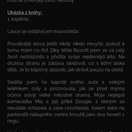
možná změní její život. Navždy.
Ukázka z knihy:
1. kapitola
Lásce se oddává jen masochista.
Pravdivější slova ještě nikdy nikdo nevyřkl, pokud k
tomu mám co říct. Díky téhle filozofii jsem se za celý
život nezbláznila a přežila svoje nejdivnější léto. Na
druhou stranu je zábava sledovat, co s lidmi láska
dělá. Je to báječný způsob, jak strávit pauzu na oběd.
Seděla jsem na kapotě svého auta s velkým
kelímkem coly a pozorovala, jak se před mýma
očima odvíjí velké milostné drama. Moje nejlepší
kamarádka Mia a její přítel Dougie, s kterým se
neustále scházela a zase rozcházela, kolem sebe na
parkovišti nákupního centra kroužili jako dva boxeři v
ringu.