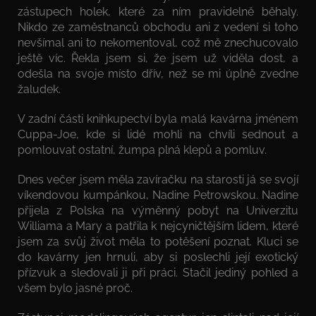
zástupech holek, které za ním pravidelně běhaly.
Nikdo ze zaměstnanců obchodu ani z vedení si toho
nevšímal ani to nekomentoval, což mě znechucovalo
ještě víc. Řekla jsem si, že jsem už viděla dost, a
odešla na svoje místo dřív, než se mi úplně zvedne
žaludek.
V zadní části knihkupectví byla malá kavárna jménem
Cuppa-Joe, kde si lidé mohli na chvíli sednout a
pomlouvat ostatní, žumpa plná klepů a pomluv.
Dnes večer jsem měla zavíračku na starosti já se svojí
víkendovou kumpánkou, Nadine Petrowskou. Nadine
přijela z Polska na výměnný pobyt na Univerzitu
Williama a Mary a patřila k nejcyničtějším lidem, které
jsem za svůj život měla to potěšení poznat. Kluci se
do kavárny jen hrnuli, aby si poslechli její exotický
přízvuk a sledovali ji při práci. Stačil jediný pohled a
všem bylo jasné proč.