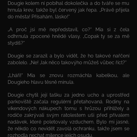
Dougie kolem ní pobíhal dokolečka a do tváře se mu
hrnula krev, takže byl červený jak řepa. „Právě přijela
do města! Přísahám, lásko!“
„A proč jsi mě nepředstavil, co?“ Mia si z čela
odhrnula zpocené hnědé vlasy. „Copak ty se za mě
stydíš?“
Dougie se zarazil a bylo vidět, že ho takové nařčení
zabolelo. „Ne! Jak něco takovýho můžeš vůbec říct?“
„Lháři!“ Mia se znovu rozmáchla kabelkou, ale
Dougieho hlavu těsně minula.
Dougie chytil její tašku za jedno ucho a uprostřed
parkoviště začala regulérní přetahovaná. Rodiny na
víkendových nákupech tomu s hrůzou přihlížely a
rodiče zakrývali svým ratolestem uši před přívalem
nadávek, které poletovaly vzduchem. Bylo mi jasné,
že někdo co nevidět zavolá ochranku, takže jsem se
rozhodla nechat milence jejich osudu.