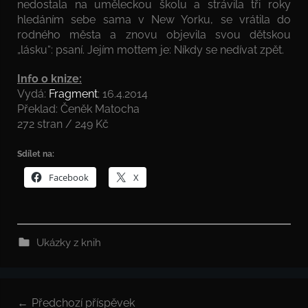
nedostala na uměleckou školu a strávila tři roky
hledáním sebe sama v New Yorku, se vrátila do
rodného města a znovu objevila svou dětskou
„lásku“: psaní. Jejím mottem je: Níkdy se nedívat zpět.
Info o knize:
Vydá:
Fragment
; 16.4.2014
Překlad: Čeněk Matocha
272 stran / 249 Kč
Sdílet na:
Facebook
X
Ukázky z knih
Navigace
Předchozí příspěvek