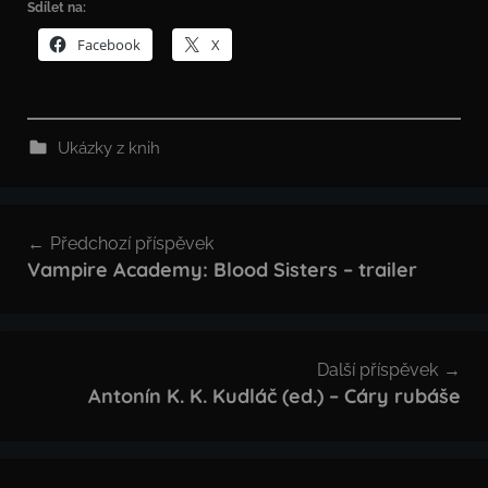
Sdílet na:
Facebook
X
Ukázky z knih
Navigace
Předchozí příspěvek
pro
Vampire Academy: Blood Sisters – trailer
příspěvek
Další příspěvek
Antonín K. K. Kudláč (ed.) – Cáry rubáše