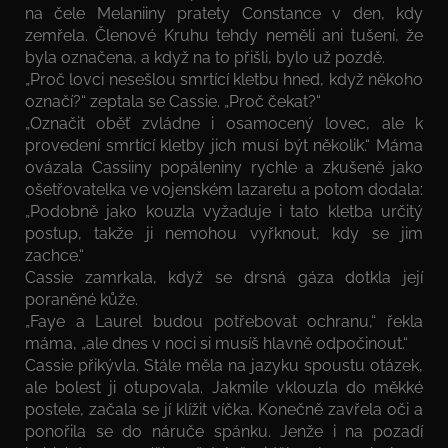
na čele Melaniiny pratety Constance v den, kdy
zemřela. Členové Kruhu tehdy neměli ani tušení, že
byla označena, a když na to přišli, bylo už pozdě.
„Proč lovci nesešlou smrtící kletbu hned, když někoho
označí?“ zeptala se Cassie. „Proč čekat?“
„Označit oběť zvládne i osamocený lovec, ale k
provedení smrtící kletby jich musí být několik.“ Máma
ovázala Cassiiny popáleniny rychle a zkušeně jako
ošetřovatelka ve vojenském lazaretu a potom dodala:
„Podobně jako kouzla vyžaduje i tato kletba určitý
postup, takže ji nemohou vyřknout, kdy se jim
zachce.“
Cassie zamrkala, když se drsná gáza dotkla její
poraněné kůže.
„Faye a Laurel budou potřebovat ochranu,“ řekla
máma, „ale dnes v noci si musíš hlavně odpočinout.“
Cassie přikývla. Stále měla na jazyku spoustu otázek,
ale bolest ji otupovala. Jakmile vklouzla do měkké
postele, začala se jí klížit víčka. Konečně zavřela oči a
ponořila se do náruče spánku. Jenže i na pozadí