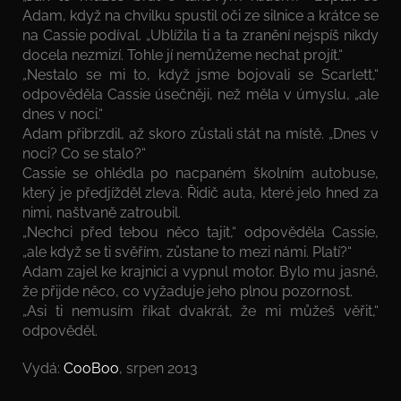
Adam, když na chvilku spustil oči ze silnice a krátce se
na Cassie podíval. „Ublížila ti a ta zranění nejspíš nikdy
docela nezmizí. Tohle jí nemůžeme nechat projít.“
„Nestalo se mi to, když jsme bojovali se Scarlett,“
odpověděla Cassie úsečněji, než měla v úmyslu, „ale
dnes v noci.“
Adam přibrzdil, až skoro zůstali stát na místě. „Dnes v
noci? Co se stalo?“
Cassie se ohlédla po nacpaném školním autobuse,
který je předjížděl zleva. Řidič auta, které jelo hned za
nimi, naštvaně zatroubil.
„Nechci před tebou něco tajit,“ odpověděla Cassie,
„ale když se ti svěřím, zůstane to mezi námi. Platí?“
Adam zajel ke krajnici a vypnul motor. Bylo mu jasné,
že přijde něco, co vyžaduje jeho plnou pozornost.
„Asi ti nemusím říkat dvakrát, že mi můžeš věřit,“
odpověděl.
Vydá:
CooBoo
, srpen 2013