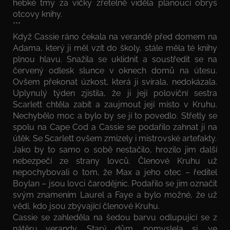
hebké tmy za víčky zřetelně viděla planoucí obrys
otcovy knihy.
***
Když Cassie ráno čekala na verandě před domem na
Adama, který ji měl vzít do školy, stále měla té knihy
plnou hlavu. Snažila se uklidnit a soustředit se na
červený odlesk slunce v oknech domů na útesu.
Ovšem překonat úzkost, která ji svírala, nedokázala.
Uplynulý týden zjistila, že ji její poloviční sestra
Scarlett chtěla zabít a zaujmout její místo v Kruhu.
Nechybělo moc a bylo by se jí to povedlo. Střetly se
spolu na Cape Cod a Cassie se podařilo zahnat ji na
útěk. Se Scarlett ovšem zmizely i mistrovské artefakty.
Jako by to samo o sobě nestačilo, hrozilo jim další
nebezpečí ze strany lovců. Členové Kruhu už
nepochybovali o tom, že Max a jeho otec – ředitel
Boylan – jsou lovci čarodějnic. Podařilo se jim označit
svým znamením Laurel a Faye a bylo možné, že už
vědí, kdo jsou zbývající členové Kruhu.
Cassie se zahleděla na šedou barvu odlupující se z
nátěru verandy. Starý dům, pomyslela si, ve