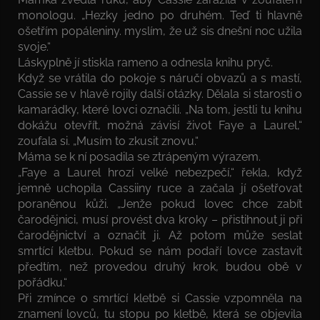
monologu. „Hezky jedno po druhém. Teď ti hlavně
ošetřím popáleniny. myslím, že už sis dnešní noc užila
svoje.“
Láskyplně jí stiskla rameno a odnesla knihu pryč.
Když se vrátila do pokoje s náručí obvazů a s mastí,
Cassie se v hlavě rojily další otázky. Dělala si starosti o
kamarádky, které lovci označili. „Na tom, jestli tu knihu
dokážu otevřít, možná závisí život Faye a Laurel,“
zoufala si. „Musím to zkusit znovu.“
Máma se k ní posadila se ztrápeným výrazem.
„Faye a Laurel hrozí velké nebezpečí,“ řekla, když
jemně uchopila Cassiiny ruce a začala jí ošetřovat
poraněnou kůži. „Jenže pokud lovec chce zabít
čarodějnici, musí provést dva kroky – přistihnout ji při
čarodějnictví a označit ji. Až potom může seslat
smrtící kletbu. Pokud se nám podaří lovce zastavit
předtím, než provedou druhý krok, budou obě v
pořádku.“
Při zmínce o smrtící kletbě si Cassie vzpomněla na
znamení lovců, tu stopu po kletbě, která se objevila