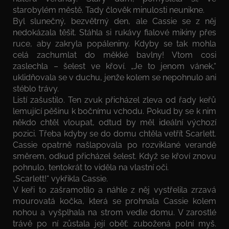
starobylém městě. Tady člověk minulosti neunikne.
Byl slunečný, bezvětrný den, ale Cassie se z něj
nedokázala těšit. Stáhla si rukávy fialové mikiny přes
ruce, aby zakryla popáleniny. Kdyby se tak mohla
celá zachumlat do měkké bavlny! Vtom cosi
zaslechla – šelest ve křoví. „Je to jenom vánek,“
uklidňovala se v duchu, jenže kolem se nepohnulo ani
stéblo trávy.
Listí zašustilo. Ten zvuk přicházel zleva od řady keřů
lemující pěšinu k bočnímu vchodu. Pokud by se k nim
někdo chtěl vloupat, odtud by měl ideální výchozí
pozici. Třeba kdyby se do domu chtěla vetřít Scarlett.
Cassie opatrně našlapovala po rozviklané verandě
směrem, odkud přicházel šelest. Když se křoví znovu
pohnulo, tentokrát to viděla na vlastní oči.
„Scarlett!“ vykřikla Cassie.
V keři to zašramotilo a náhle z něj vystřelila zrzavá
mourovatá kočka, která se prohnala Cassie kolem
nohou a vyšplhala na strom vedle domu. V zarostlé
trávě po ní zůstala její oběť: zubožená polní myš.