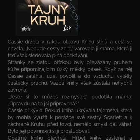
Cassie držela v rukou otcovu Knihu stínů a celá se
chvěla. „Nebude cesty zpět,“ varovala ji máma, která ji
teď však sledovala plná očekávání.
Stránky se zlatou ořízkou byly převázány pruhem
kůže připomínajícím úzký měkký pásek. Když za něj
Cassie zatáhla, uzel povolil a do vzduchu vylétly
částečky prachu. Vazba knihy však zůstala nehybně
zavřená.
„Ještě si to můžeš rozmyslet,“ podotkla máma.
„Opravdu na to jsi připravená?“
Cassie přikývla. Pokud kniha ukrývala tajemství, která
by mohla využít k porážce své sestry Scarlett a k
záchraně Kruhu před lovci, nemělo smysl dál váhat.
Bylo její povinností si ji prostudovat.
Opatrně knihu otevřela. Hřbet knihy zasténal a