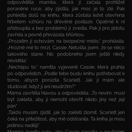
odpověděla mamka, která jí začala prohlížet
poraněné ruce, aby zjistila, jak moc je to zlé. Pak
pohlédla dolů na knihu, která zůstala ležet otevřená
hřbetem vzhůru na dřevěné podlaze. Opatrně k ní
přistoupila a bez problémů ji zvedla. Pak ji pro jistotu
zavřela a pevně převázala šňůrkou.
„Prozatím ji schovám na bezpečné místo,“ prohlásila.
„Hrozně mě to mrzí, Cassie. Netušila jsem, že se něco
takového stane. Nic podobného jsem ještě nikdy
neviděla.“
„Nechápu to,“ namítla vyjeveně Cassie, která prahla
po odpovědích. „Podle tebe budu knihu potřebovat k
tomu, abych porazila Scarlett. Jak ji mám ale
studovat, když ji ani neudržím?“
Máma zavrtěla hlavou a odpověděla: „To nevím. musí
být zakletá, aby ji nemohl otevřít nikdo jiný než její
pán.“
„Takže musím zjistit, jak to zakletí zlomit. Scarlett jen
čeká na příležitost, aby mě odstranila. Ta kniha je mou
jedinou nadějí.“
Mamka zvedla ruku, aby Cassie zarazila v zoufalém