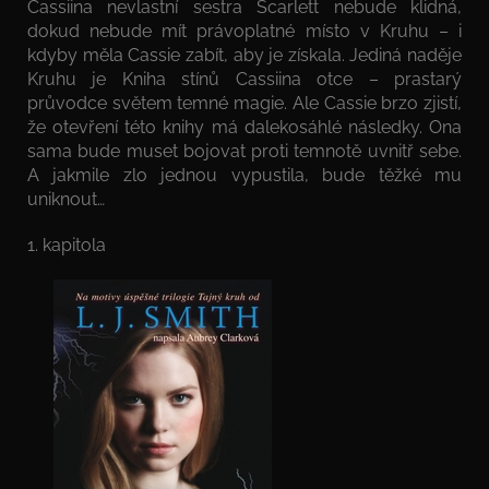
Cassiina nevlastní sestra Scarlett nebude klidná,
dokud nebude mít právoplatné místo v Kruhu – i
kdyby měla Cassie zabít, aby je získala. Jediná naděje
Kruhu je Kniha stínů Cassiina otce – prastarý
průvodce světem temné magie. Ale Cassie brzo zjistí,
že otevření této knihy má dalekosáhlé následky. Ona
sama bude muset bojovat proti temnotě uvnitř sebe.
A jakmile zlo jednou vypustila, bude těžké mu
uniknout…
1. kapitola