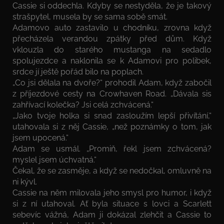
Cassie si oddechla. Kdyby se nestyděla, že je takový
strašpytel, musela by se sama sobě smát.
Adamovo auto zastavilo u chodníku, zrovna když
přecházela verandou zpátky před dům. Když
vklouzla do starého mustanga na sedadlo
spolujezdce a naklonila se k Adamovi pro polibek,
srdce jí ještě pořád bilo na poplach.
„Co jsi dělala na dvoře?“ prohodil Adam, když zabočil
z příjezdové cesty na Crowhaven Road. „Dávala sis
zahřívací kolečka? Jsi celá zchvácená.“
„Jako tvoje holka si snad zasloužím lepší přivítání,“
utahovala si z něj Cassie, „než poznámky o tom, jak
jsem upocená.“
Adam se usmál. „Promiň, řekl jsem zchvácená?
myslel jsem úchvatná.“
Čekal, že se zasměje, a když se nedočkal, omluvně na
ni kývl.
Cassie na něm milovala jeho smysl pro humor, i když
si z ní utahoval. Ať byla situace s lovci a Scarlett
sebevíc vážná, Adam ji dokázal zlehčit a Cassie to