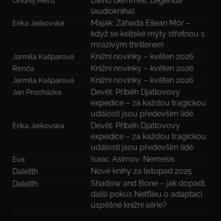
David Gemmell: Legenda
Ondřej Mertl
(audiokniha)
Maják: Záhada Eilean Mór –
Erika Jarkovska
když se keltské mýty střetnou s
mrazivým thrillerem
Knižní novinky – květen 2026
Jarmila Kašparová
Knižní novinky – květen 2026
Renča
Knižní novinky – květen 2026
Jarmila Kašparová
Devět: Příběh Djatlovovy
Jan Procházka
expedice – za každou tragickou
událostí jsou především lidé
Devět: Příběh Djatlovovy
Erika Jarkovska
expedice – za každou tragickou
událostí jsou především lidé
Isaac Asimov: Nemesis
Eva
Nové knihy za listopad 2025
Daletth
Shadow and Bone – jak dopadl
Daletth
další pokus Netflixu o adaptaci
úspěšné knižní série?