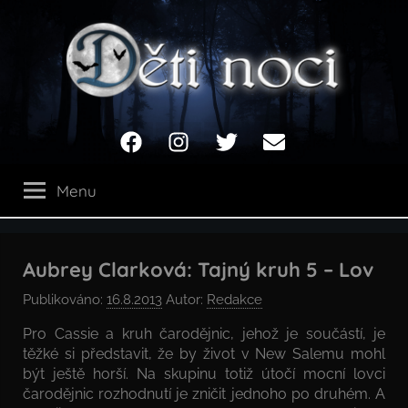
Přejít
k
obsahu
Děti
Facebook
Instagram
Twitter
Email
noci
Menu
Aubrey Clarková: Tajný kruh 5 – Lov
Publikováno:
16.8.2013
Autor:
Redakce
Pro Cassie a kruh čarodějnic, jehož je součástí, je
těžké si představit, že by život v New Salemu mohl
být ještě horší. Na skupinu totiž útočí mocní lovci
čarodějnic rozhodnutí je zničit jednoho po druhém. A