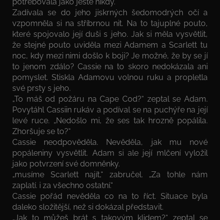
potřebovala jako ještě nikdy.
Zadívala se do jeho jiskrných šedomodrých očí a
vzpomněla si na stříbrnou nit. Na to tajuplné pouto,
které spojovalo její duši s jeho. Jak si měla vysvětlit,
že stejné pouto uviděla mezi Adamem a Scarlett tu
noc, kdy mezi nimi došlo k boji? Je možné, že by se jí
to jenom zdálo? Cassie na to skoro nedokázala ani
pomyslet. Stiskla Adamovu volnou ruku a propletla
své prsty s jeho.
„To máš od požáru na Cape Cod?“ zeptal se Adam.
Povytáhl Cassiin rukáv a podíval se na puchýře na její
levé ruce. „Nedošlo mi, že ses tak hrozně popálila.
Zhoršuje se to?“
Cassie neodpověděla. Nevěděla, jak mu nové
popáleniny vysvětlit. Adam si ale její mlčení vyložil
jako potvrzení své domněnky.
„musíme Scarlett najít,“ zabručel. „Za tohle nám
zaplatí. i za všechno ostatní.“
Cassie pořád nevěděla co na to říct. Situace byla
daleko složitější, než si dokázal představit.
„Jak to můžeš brát s takovým klidem?“ zeptal se