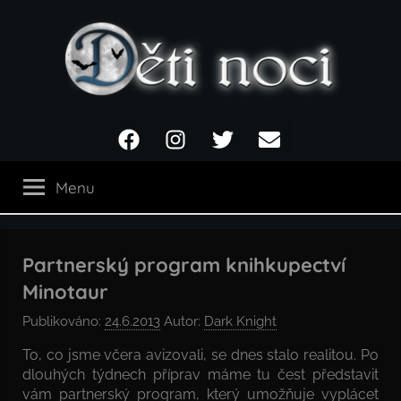
Přejít
k
obsahu
Děti
Facebook
Instagram
Twitter
Email
noci
Menu
Partnerský program knihkupectví
Minotaur
Publikováno:
24.6.2013
Autor:
Dark Knight
To, co jsme včera avizovali, se dnes stalo realitou. Po
dlouhých týdnech příprav máme tu čest představit
vám partnerský program, který umožňuje vyplácet