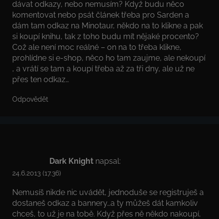
dávat odkazy, nebo nemusím? Když budu něco
komentovat nebo psát článek třeba pro Sarden a
dám tam odkaz na Minotaur, někdo na to klikne a pak
si koupí knihu, tak z toho budu mít nějaké procento?
Což ale není moc reálné – on na to třeba klikne,
prohlídne si e-shop, něco ho tam zaujme, ale nekoupí
, a vrátí se tam a koupí třeba až za tři dny, ale už ne
přes ten odkaz…
Odpovědět
Dark Knight
napsal:
24.6.2013 (17.36)
Nemusíš nikde nic uvádět, jednoduše se registruješ a
dostaneš odkaz a bannery…a ty můžeš dát kamkoliv
chceš, to už je na tobě. Když přes ně někdo nakoupí,