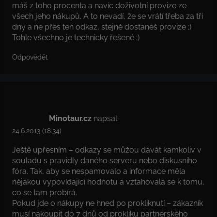
máš z toho procenta a navíc doživotní provize ze
všech jeho nákupů. A to nevadí, že se vrátí třeba za tři
dny a ne přes ten odkaz, stejně dostaneš provize ;)
Tohle všechno je technicky řešené :)
Odpovědět
Minotaur.cz
napsal:
24.6.2013 (18.34)
Ještě upřesním – odkazy se můžou dávát kamkoliv v
souladu s pravidly daného serveru nebo diskusního
fóra. Tak, aby se nespamovalo a informace měla
nějakou vypovídající hodnotu a vztahovala se k tomu,
co se tam probírá.
Pokud jde o nákupy ne hned po prokliknutí – zákazník
musí nakoupit do 7 dnů od prokliku partnerského