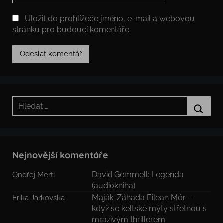
Uložit do prohlížeče jméno, e-mail a webovou
stránku pro budoucí komentáře.
Hledat:
Hledat
Nejnovější komentáře
David Gemmell: Legenda
Ondřej Mertl
(audiokniha)
Maják: Záhada Eilean Mór –
Erika Jarkovska
když se keltské mýty střetnou s
mrazivým thrillerem