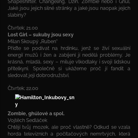
Shapeshifter, Changeling, Džin, Zombie nebo i Ghůl.
Jaké jsou jejich silné stránky a jaké jsou naopak jejich
slabiny?
Čtvrtek; 21.00
Lost Girl – sukuby jsou sexy
Milan Skoupý „Ruben“
Přiďte se podívat na hrdinku, jenž se živí sexuální
energií mužů i žen a zabíjení jí nedělá problémy. Je
krásná, mladá, sexy – miluje vlkodlaky i svoji lidskou
přítelkyni. Společně si ukážeme proč jí fandit a
sledovat její dobrodružství.
Čtvrtek; 22.00
Zombie, ghúlové a spol.
Vojtěch Sedláček
Chtějí tvůj mozek, ale proč vlastně? Odkud se vzala
horda televizních a počítačových nemrtvých, která