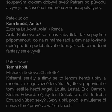
šoupavým krokem dobývá svět? Pátrání po původu
a vývoji současného fenoménu zombie apokalypsy.
Pátek; 10.00
Kam kráčíš, Anito?
Zuzana Ľalíková „Axia“ + Renča
Anita Blakeová už se u nás zabydlela, tak si pojďme
připomenout, co na ní máme rádi a čím nás lovkyně
upírů prudí, a podebatovat o tom, jak se tato moderní
fantasy série vyvíjí.
Pátek; 12.00
Temní hoši
Michaela Rodová „Charlotte“
Knihami, seriály a filmy se to jenom hemží upíry a
mnoho z nich je vážně k světu. Pojďte si popovídat o
tom jestli je hezčí Angel, Louie, Lestat, Eric, Damon,
Stefan, Edward, nějaký ten Drákula a další. Je třeba
Edward vůbec sexy? „Sexy upíři, proč je milujeme či
nenávidíme“ právě ve vašich kinech!