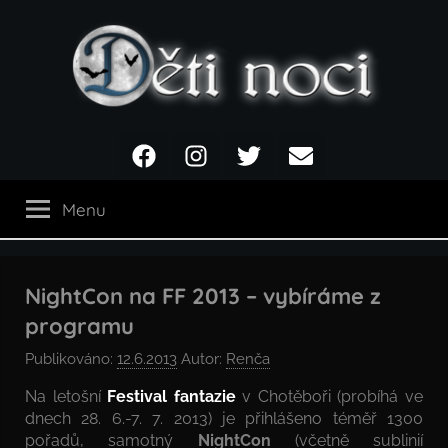
Přejít
k
obsahu
Děti
Facebook
Instagram
Twitter
Email
noci
Menu
NightCon na FF 2013 – vybíráme z
programu
Publikováno:
12.6.2013
Autor:
Renča
Na letošní
Festival fantazie
v Chotěboři (probíhá ve
dnech 28. 6.-7. 7. 2013) je přihlášeno téměř 1300
pořadů, samotný
NightCon
(včetně sublinií