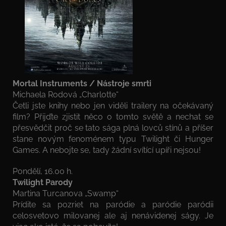
Mortal Instruments / Nástroje smrti
Michaela Rodová „Charlotte“
Četli jste knihy nebo jen viděli trailery na očekávaný
film? Přijďte zjistit něco o tomto světě a nechat se
přesvědčit proč se tato sága plná lovců stínů a příšer
stane novým fenoménem typu Twilight či Hunger
Games. A nebojte se, tady žádní svítící upíři nejsou!
Pondělí, 16.00 h.
Twilight Parody
Martina Turcanova „Swamp“
Prídite sa pozriet na paródie a paródie paródii
celosvetovo milovanej ale aj nenávidenej ságy. Je