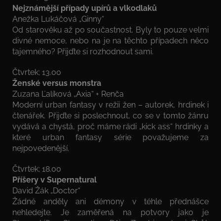
Nejznámější případy upírů a vlkodlaků
Anežka Lukáčová „Ginny“
Od starověku až po součastnost. Byly to pouze velmi
divné nemoce, nebo na je na těchto případech něco
tajemného? Přijďte si rozhodnout sami.
Čtvrtek; 13.00
Ženské versus monstra
Zuzana Ľalíková „Axia“ + Renča
Moderní urban fantasy v režii žen – autorek, hrdinek i
čtenářek. Přijďte si poslechnout, co se v tomto žánru
vydává a chystá, proč máme rádi „kick ass“ hrdinky a
které urban fantasy série považujeme za
nejpovedenější.
Čtvrtek; 18.00
Příšery v Supernatural
David Žák „Doctor“
Žádné anděly ani démony v téhle přednášce
nehledejte. Je zaměřená na potvory jako je