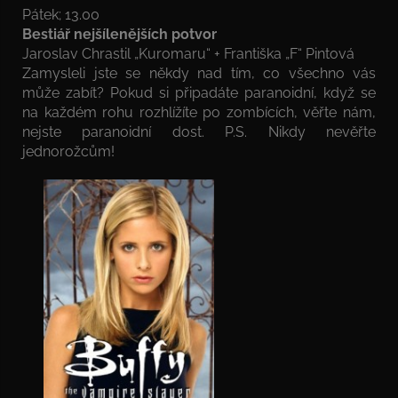
Pátek; 13.00
Bestiář nejšílenějších potvor
Jaroslav Chrastil „Kuromaru“ + Františka „F“ Pintová
Zamysleli jste se někdy nad tím, co všechno vás
může zabít? Pokud si připadáte paranoidní, když se
na každém rohu rozhlížíte po zombících, věřte nám,
nejste paranoidní dost. P.S. Nikdy nevěřte
jednorožcům!