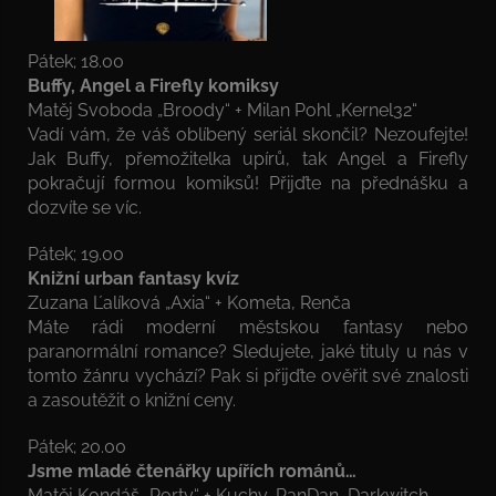
Pátek; 18.00
Buffy, Angel a Firefly komiksy
Matěj Svoboda „Broody“ + Milan Pohl „Kernel32“
Vadí vám, že váš oblíbený seriál skončil? Nezoufejte!
Jak Buffy, přemožitelka upírů, tak Angel a Firefly
pokračují formou komiksů! Přijďte na přednášku a
dozvíte se víc.
Pátek; 19.00
Knižní urban fantasy kvíz
Zuzana Ľalíková „Axia“ + Kometa, Renča
Máte rádi moderní městskou fantasy nebo
paranormální romance? Sledujete, jaké tituly u nás v
tomto žánru vychází? Pak si přijďte ověřit své znalosti
a zasoutěžit o knižní ceny.
Pátek; 20.00
Jsme mladé čtenářky upířích románů…
Matěj Kondáš „Porty“ + Kuchy, PanDan, Darkwitch