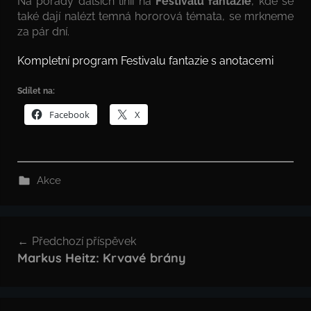
Na pořady dalších linií na
Festivalu fantazie
, kde se
také dají nalézt temná hororová témata, se mrkneme
za pár dní.
Kompletní program Festivalu fantazie s anotacemi
Sdílet na:
Facebook
X
Akce
Navigace
Předchozí příspěvek
pro
Markus Heitz: Krvavé brány
příspěvek