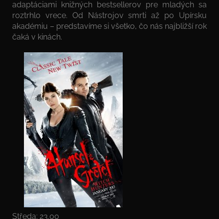
adaptáciami knižných bestsellerov pre mladých sa
roztrhlo vrece. Od Nástrojov smrti až po Upírsku
akadémiu – predstavíme si všetko, čo nás najbližší rok
čaká v kinách.
Středa; 23.00