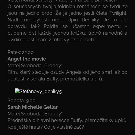
O současných twajlajtoidních románech se tvrdí že
jsou na jedno brdo. Že je jedno jestli čtete Twilight,
Nádherné bytosti nebo Upíří Denníky. Je to ale
opravdu tak? Pojďte se účastnit experimentu –
budeme číst každý jednou knížku, úplně náhodně a
uvidíme jestli nám z toho vyleze příběh.
Pátek; 22.00
Angel the movie
Matěj Svoboda „Broody“
Film, který sleduje osudy Angela od jeho smrti až po
události v seriálu Buffy, přemožitelka upírů.
Sobota; 9.00
Sarah Michelle Gellar
Matěj Svoboda „Broody“
Přednáška o hlavní herečce Buffy, přemožitelky upírů.
Kde ještě hrála? Co je vlastně zač?