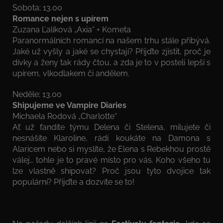
Sobota; 13.00
Romance nejen s upírem
Zuzana Ľalíková „Axia“ + Kometa
Paranormálních romancí na našem trhu stále přibývá.
Jaké už vyšly a jaké se chystají? Přijďte zjistit, proč je
dívky a ženy tak rády čtou, a zda je to v posteli lepší s
upírem, vlkodlakem či andělem.
Neděle; 13.00
Shipujeme ve Vampire Diaries
Michaela Rodová „Charlotte“
Ať už fandíte týmu Delena či Stelena, milujete či
nesnášíte Klaroline, rádi koukáte na Damona s
Alaricem nebo si myslíte, že Elena s Rebekhou prostě
válej… tohle je to pravé místo pro vás. Koho všeho tu
lze vlastně shipovat? Proč jsou tyto dvojice tak
populární? Přijďte a dozvíte se to!