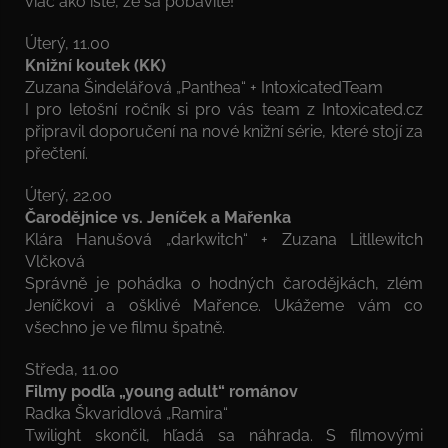
viac ako isté, že sa pobavíte!
Úterý, 11.00
Knižní koutek (KK)
Zuzana Šindelářová „Panthea“ + IntoxicatedTeam
I pro letošní ročník si pro vás team z Intoxicated.cz
připravil doporučení na nové knižní série, které stojí za
přečtení.
Úterý, 22.00
Čarodějnice vs. Jeníček a Mařenka
Klára Hanušová „darkwitch“ + Zuzana Litllewitch
Vlčková
Správně je pohádka o hodných čarodějkách, zlém
Jeníčkovi a ošklivé Mařence. Ukážeme vám co
všechno je ve filmu špatně.
Středa, 11.00
Filmy podľa „young adult“ románov
Radka Škvaridlová „Ramira“
Twilight skončil, hľadá sa náhrada. S filmovými