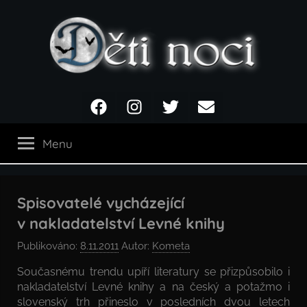
Přejít
k
obsahu
Děti
Facebook
Instagram
Twitter
Email
noci
Menu
Spisovatelé vycházející
v nakladatelství Levné knihy
Publikováno:
8.11.2011
Autor:
Kometa
Současnému trendu upíří literatury se přizpůsobilo i
nakladatelství Levné knihy a na český a potažmo i
slovenský trh přineslo v posledních dvou letech