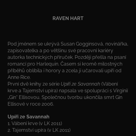
RAVEN HART
Pod jménem se ukrývá Susan Gogginsová, novinářka,
zapisovatelka a po většinu své pracovní kariéry
autorka technických příruček. Později přešla na psaní
romancí pro Harlequin. Časem si kromě milostných
příběhů oblíbila i horory a zcela ji učarovali upíři od
Anne Rice.
První dvě knihy ze série
Upíři ze Savannah
(Vábení
krve a Tajemství upíra) napsala ve spolupráci s Virginií
„Gin“ Ellisovou. Společnou tvorbu ukončila smrt Gin
Ellisové v roce 2006.
Upíři ze Savannah
1. Vábení krve (v LK 2011)
2. Tajemství upíra (v LK 2011)