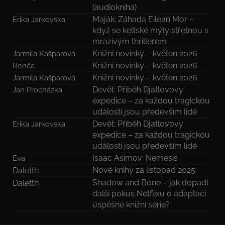
(audiokniha)
Maják: Záhada Eilean Mór –
Erika Jarkovska
když se keltské mýty střetnou s
mrazivým thrillerem
Knižní novinky – květen 2026
Jarmila Kašparová
Knižní novinky – květen 2026
Renča
Knižní novinky – květen 2026
Jarmila Kašparová
Devět: Příběh Djatlovovy
Jan Procházka
expedice – za každou tragickou
událostí jsou především lidé
Devět: Příběh Djatlovovy
Erika Jarkovska
expedice – za každou tragickou
událostí jsou především lidé
Isaac Asimov: Nemesis
Eva
Nové knihy za listopad 2025
Daletth
Shadow and Bone – jak dopadl
Daletth
další pokus Netflixu o adaptaci
úspěšné knižní série?