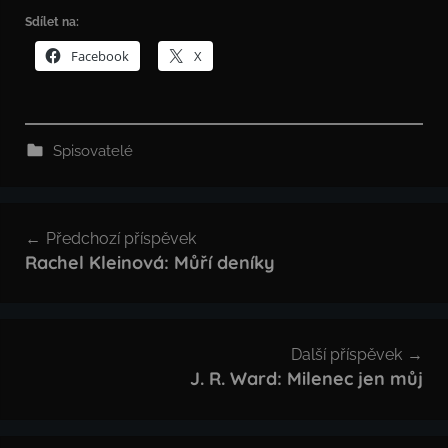
Sdílet na:
Facebook
X
Spisovatelé
Navigace
Předchozí příspěvek
pro
Rachel Kleinová: Můří deníky
příspěvek
Další příspěvek
J. R. Ward: Milenec jen můj