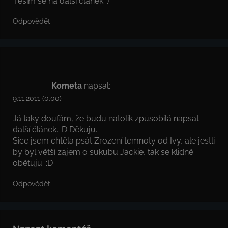
Těším se na další článek :)
Odpovědět
Kometa
napsal:
9.11.2011 (0.00)
Já taky doufám, že budu natolik způsobilá napsat
další článek. :D Děkuju.
Sice jsem chtěla psát Zrození temnoty od Ivy, ale jestli
by byl větší zájem o sukubu Jackie, tak se klidně
obětuju. :D
Odpovědět