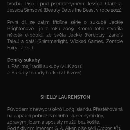
tvorbu. Píše i pod pseudonymem Jessica Clare a
Jessica Simsová (Beauty Dates the Beast v roce 2011).
První díl ze zatím třídílné série o sukubě Jackie
Brightonové je z roku 2009. Kromě toho stvořila
několik e-booků ze světa Jackie (Foreplay, Zane´s
Tale…) a další (Shimmerlight, Wicked Games, Zombie
Fairy Tales…).
Deníky sukuby
1. Páni mají radši sukuby (v LK 2011)
2. Sukuby to rády horké (v LK 2011)
SHELLY LAURENSTON
Původem z newyorského Long Islandu. Přestěhovaná
na Západní pobřeží s mnoha slunečnými dny,
zdravým jídlem a spousty mužů bez košile.
Pod fiktivním jménem G. A. Aiken píše sérii
Dragon Kin
.