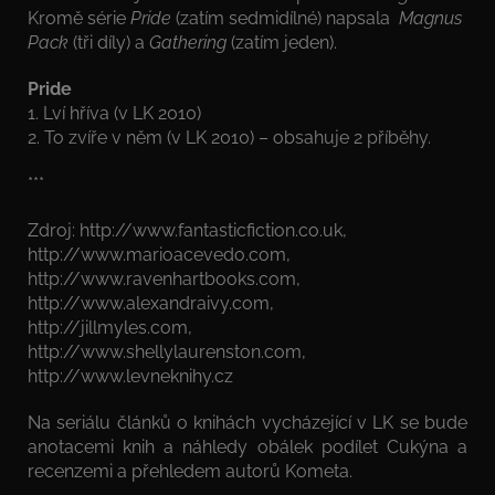
Kromě série
Pride
(zatím sedmidílné) napsala
Magnus
Pack
(tři díly) a
Gathering
(zatím jeden).
Pride
1. Lví hříva (v LK 2010)
2. To zvíře v něm (v LK 2010) – obsahuje 2 příběhy.
***
Zdroj: http://www.fantasticfiction.co.uk,
http://www.marioacevedo.com,
http://www.ravenhartbooks.com,
http://www.alexandraivy.com,
http://jillmyles.com,
http://www.shellylaurenston.com,
http://www.levneknihy.cz
Na seriálu článků o knihách vycházející v LK se bude
anotacemi knih a náhledy obálek podílet Cukýna a
recenzemi a přehledem autorů Kometa.