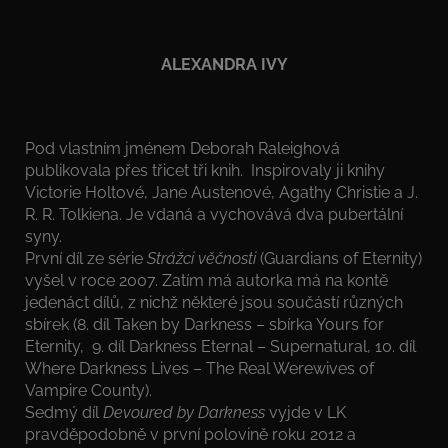
ALEXANDRA IVY
Pod vlastním jménem Deborah Raleighová
publikovala přes třicet tři knih. Inspirovaly ji knihy
Victorie Holtové, Jane Austenové, Agathy Christie a J.
R. R. Tolkiena. Je vdaná a vychovává dva pubertální
syny.
První díl ze série
Strážci věčnosti
(Guardians of Eternity)
vyšel v roce 2007. Zatím má autorka má na kontě
jedenáct dílů, z nichž některé jsou součástí různých
sbírek (8. díl Taken by Darkness – sbírka Yours for
Eternity, 9. díl Darkness Eternal – Supernatural, 10. díl
Where Darkness Lives – The Real Werewives of
Vampire County).
Sedmý díl
Devoured by Darkness
vyjde v LK
pravděpodobně v první polovině roku 2012 a