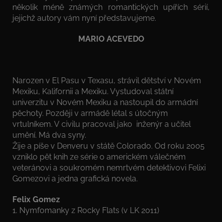
několik méně známých romantických upířích sérií,
jejichž autory vám nyní představujeme.
MARIO ACEVEDO
Narozen v El Pasu v Texasu, strávil dětství v Novém
Mexiku, Kalifornii a Mexiku. Vystudoval státní
univerzitu v Novém Mexiku a nastoupil do armádní
pěchoty. Později v armádě létal s útočným
vrtulníkem. V civilu pracoval jako inženýr a učitel
umění. Má dva syny.
Žije a píše v Denveru v státě Colorado. Od roku 2005
vzniklo pět knih ze série o americkém válečném
veteránovi a soukromém nemrtvém detektivovi Felixi
Gomezovi a jedna grafická novela.
Felix Gomez
1. Nymfomanky z Rocky Flats (v LK 2011)