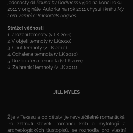
jedenáctý díl
Bound by Darkness
vyjde na konci roku
2011 v originále. Autorka na rok 2011 chystá i knihu
My
Lord Vampire: Immortals Rogues
.
Strážci věčnosti
1. Zrození temnoty (v LK 2011)
2. V objetí temnoty (v LK2010)
3. Chuť temnoty (v LK 2010)
4. Odhalená temnota (v LK 2010)
5. Rozbouřená temnota (v LK 2011)
6. Za hranicí temnoty (v LK 2011)
JILL MYLES
Žije v Texasu a od dětství je nevyléčitelně romantická.
Po zhltnutí stovek, romancí, knih o mytologii a
archeologických tlustopisů, se rozhodla pro vlastní