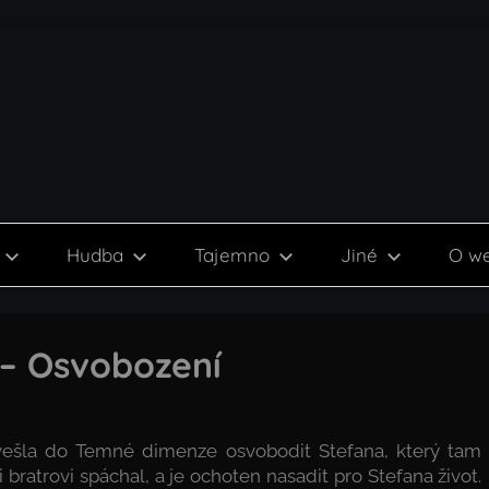
Hudba
Tajemno
Jiné
O w
8 – Osvobození
ešla do Temné dimenze osvobodit Stefana, který tam
 bratrovi spáchal, a je ochoten nasadit pro Stefana život.