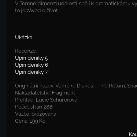
V Temné dimenzi události spějí k dramatickému vyvr
to je závod o život…
Ukázka
Recenze:
Upíří deníky 5
Upíří deníky 6
Upíří deníky 7
Originální název: Vampire Diaries – The Return: Sha
Nakladatelství: Fragment
Překlad: Lucie Schürerová
Počet stran 288
Vazba: brožovaná
Cena: 199 Kč
Kou