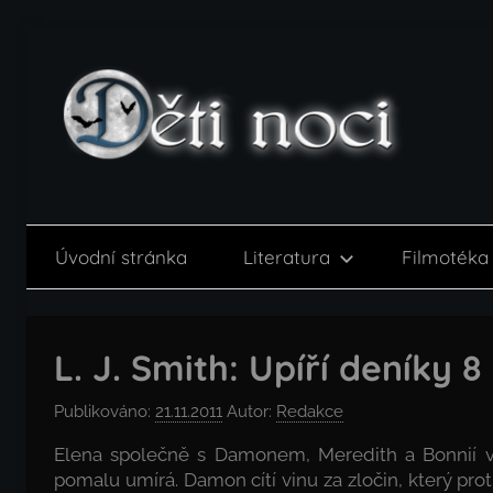
Přejít
k
obsahu
Děti
noci
Úvodní stránka
Literatura
Filmotéka
L. J. Smith: Upíří deníky 
Publikováno:
21.11.2011
Autor:
Redakce
Elena společně s Damonem, Meredith a Bonnií v
pomalu umírá. Damon cítí vinu za zločin, který proti