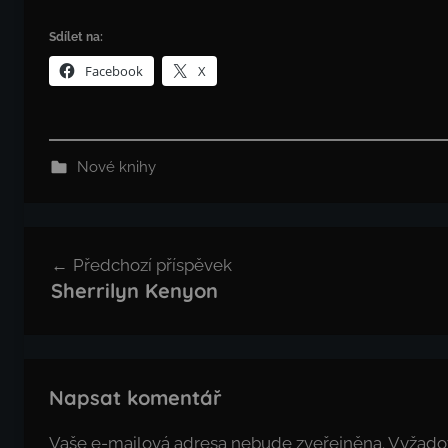
Sdílet na:
Facebook
X
Nové knihy
Navigace
Předchozí příspěvek
pro
Sherrilyn Kenyon
příspěvek
Napsat komentář
Vaše e-mailová adresa nebude zveřejněna.
Vyžado