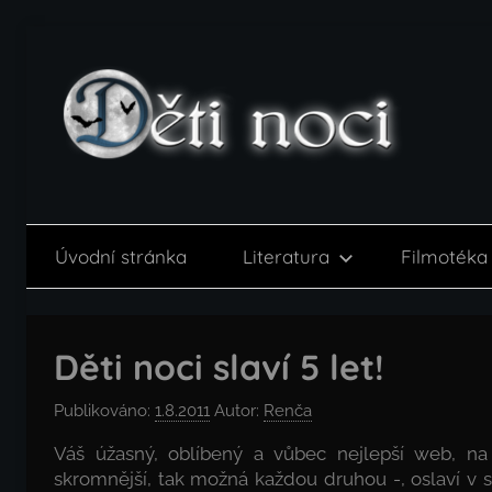
Přejít
k
obsahu
Děti
noci
Úvodní stránka
Literatura
Filmotéka
Děti noci slaví 5 let!
Publikováno:
1.8.2011
Autor:
Renča
Váš úžasný, oblíbený a vůbec nejlepší web, n
skromnější, tak možná každou druhou -, oslaví v sr