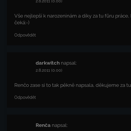
2.8.2011 (0.00)
Vše nejlepší k narozeninám a díky za tu fůru práce, 
čeká:-)
Odpovědět
darkwitch
napsal:
2.8.2011 (0.00)
Renčo zase si to tak pěkně napsala, děkujeme za tu 
Odpovědět
Renča
napsal: