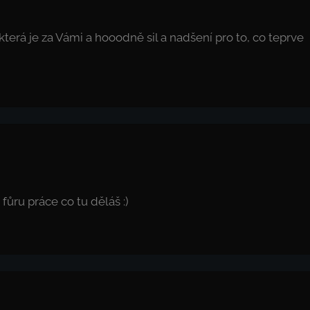
která je za Vámi a hooodně sil a nadšení pro to, co teprve
fůru práce co tu děláš :)