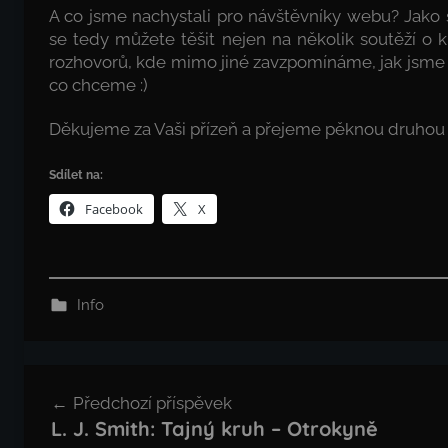
A co jsme nachystali pro návštěvníky webu? Jako
se tedy můžete těšit nejen na několik soutěží o k
rozhovorů, kde mimo jiné zavzpomínáme, jak jsme s
co chceme :)
Děkujeme za Vaši přízeň a přejeme pěknou druhou 
Sdílet na:
Facebook
X
Info
Navigace
Předchozí příspěvek
pro
L. J. Smith: Tajný kruh – Otrokyně