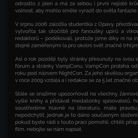
odrostlo z plen a má za sebou i první nejisté k
volnost, aby mohlo směle vyrazit do světa fantazie.
V srpnu 2006 založila studentka z Opavy, přezdí
vytvořila tak útočiště pro fanoušky upírů a vl
redaktorů – poděkovali, protože jsme díky ní na 
stejně zaměřenými (a pro okolní svět značně trhlými
Asi o rok později byly stránky přesunuty na svou
fórum a stránky VampConu. VampCon probíhá od ro
roku pod názvem NightCon. Za jeho skvělou organi
v roce 2009 vzdala a i redakce se za 5 let značně o
Stále se snažíme upozorňovat na všechny žánrové 
vyšlé knihy a přidávat medailonky spisovatelů, he
soustředíme hlavně na literaturu, máte pravdu,
nepodchytit, jednak je to dáno současným složen
pokud byste rádi s touto prací pomohli, chtěli při
film, nebojte se nám napsat.