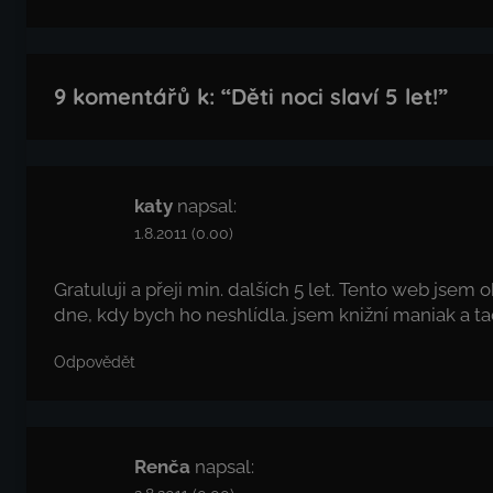
příspěvek
9 komentářů k: “
Děti noci slaví 5 let!
”
katy
napsal:
1.8.2011 (0.00)
Gratuluji a přeji min. dalších 5 let. Tento web jsem
dne, kdy bych ho neshlídla. jsem knižní maniak a ta
Odpovědět
Renča
napsal: