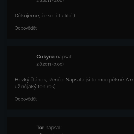
2.8.2011 (0.00)
Děkujeme, že se ti tu líbí :)
Odpovědět
Cukýna
napsal:
2.8.2011 (0.00)
Hezký článek, Renčo. Napsala jsi to moc pěkně. A m
už nějaký ten rok).
Odpovědět
Tor
napsal: