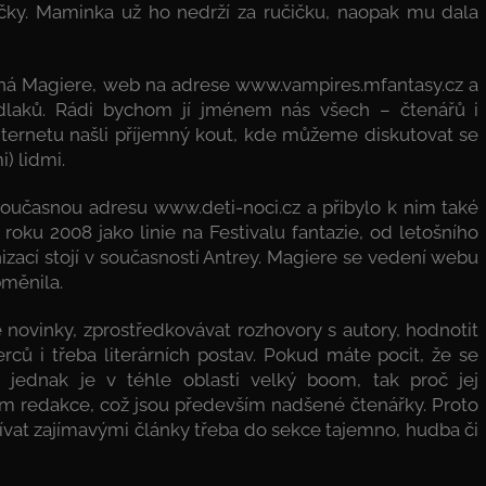
růčky. Maminka už ho nedrží za ručičku, naopak mu dala
vaná Magiere, web na adrese www.vampires.mfantasy.cz a
kodlaků. Rádi bychom jí jménem nás všech – čtenářů i
internetu našli příjemný kout, kde můžeme diskutovat se
) lidmi.
 současnou adresu www.deti-noci.cz a přibylo k nim také
ku 2008 jako linie na Festivalu fantazie, od letošního
zací stojí v současnosti Antrey. Magiere se vedení webu
bměnila.
novinky, zprostředkovávat rozhovory s autory, hodnotit
rců i třeba literárních postav. Pokud máte pocit, že se
 jednak je v téhle oblasti velký boom, tak proč jej
ím redakce, což jsou především nadšené čtenářky. Proto
spívat zajímavými články třeba do sekce tajemno, hudba či