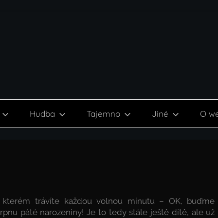
Hudba
Tajemno
Jiné
O w
a kterém trávíte každou volnou minutu – OK, buďme
pnu páté narozeniny! Je to tedy stále ještě dítě, ale už