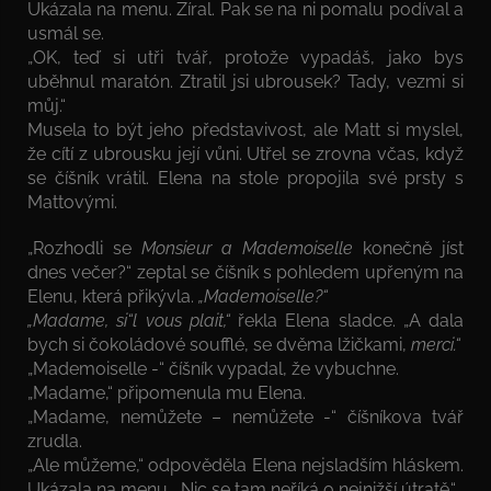
Ukázala na menu. Zíral. Pak se na ni pomalu podíval a
usmál se.
„OK, teď si utři tvář, protože vypadáš, jako bys
uběhnul maratón. Ztratil jsi ubrousek? Tady, vezmi si
můj.“
Musela to být jeho představivost, ale Matt si myslel,
že cítí z ubrousku její vůni. Utřel se zrovna včas, když
se číšník vrátil. Elena na stole propojila své prsty s
Mattovými.
„Rozhodli se
Monsieur a Mademoiselle
konečně jíst
dnes večer?“ zeptal se číšník s pohledem upřeným na
Elenu, která přikývla.
„Mademoiselle?“
„Madame, si“l vous plait,“
řekla Elena sladce. „A dala
bych si čokoládové soufflé, se dvěma lžičkami,
merci.“
„Mademoiselle -“ číšník vypadal, že vybuchne.
„Madame,“ připomenula mu Elena.
„Madame, nemůžete – nemůžete -“ číšníkova tvář
zrudla.
„Ale můžeme,“ odpověděla Elena nejsladším hláskem.
Ukázala na menu. „Nic se tam neříká o nejnižší útratě.“