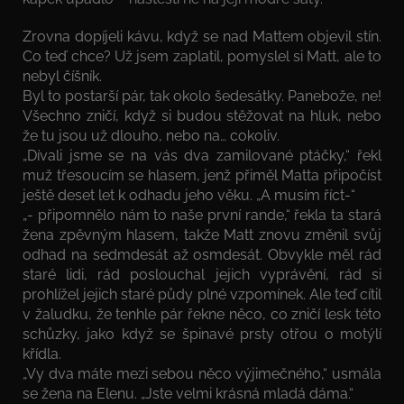
Zrovna dopíjeli kávu, když se nad Mattem objevil stín.
Co teď chce? Už jsem zaplatil, pomyslel si Matt, ale to
nebyl číšník.
Byl to postarší pár, tak okolo šedesátky. Panebože, ne!
Všechno zničí, když si budou stěžovat na hluk, nebo
že tu jsou už dlouho, nebo na… cokoliv.
„Dívali jsme se na vás dva zamilované ptáčky,“ řekl
muž třesoucím se hlasem, jenž přiměl Matta připočíst
ještě deset let k odhadu jeho věku. „A musím říct-“
„- připomnělo nám to naše první rande,“ řekla ta stará
žena zpěvným hlasem, takže Matt znovu změnil svůj
odhad na sedmdesát až osmdesát. Obvykle měl rád
staré lidi, rád poslouchal jejich vyprávění, rád si
prohlížel jejich staré půdy plné vzpomínek. Ale teď cítil
v žaludku, že tenhle pár řekne něco, co zničí lesk této
schůzky, jako když se špinavé prsty otřou o motýlí
křídla.
„Vy dva máte mezi sebou něco výjimečného,“ usmála
se žena na Elenu. „Jste velmi krásná mladá dáma.“