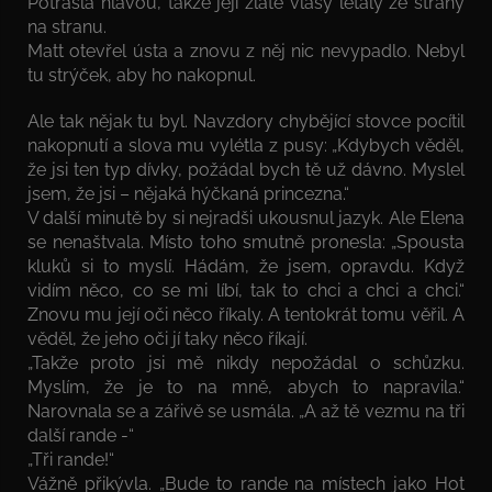
Potřásla hlavou, takže její zlaté vlasy létaly ze strany
na stranu.
Matt otevřel ústa a znovu z něj nic nevypadlo. Nebyl
tu strýček, aby ho nakopnul.
Ale tak nějak tu byl. Navzdory chybějící stovce pocítil
nakopnutí a slova mu vylétla z pusy: „Kdybych věděl,
že jsi ten typ dívky, požádal bych tě už dávno. Myslel
jsem, že jsi – nějaká hýčkaná princezna.“
V další minutě by si nejradši ukousnul jazyk. Ale Elena
se nenaštvala. Místo toho smutně pronesla: „Spousta
kluků si to myslí. Hádám, že jsem, opravdu. Když
vidím něco, co se mi líbí, tak to chci a chci a chci.“
Znovu mu její oči něco říkaly. A tentokrát tomu věřil. A
věděl, že jeho oči jí taky něco říkají.
„Takže proto jsi mě nikdy nepožádal o schůzku.
Myslím, že je to na mně, abych to napravila.“
Narovnala se a zářivě se usmála. „A až tě vezmu na tři
další rande -“
„Tři rande!“
Vážně přikývla. „Bude to rande na místech jako Hot