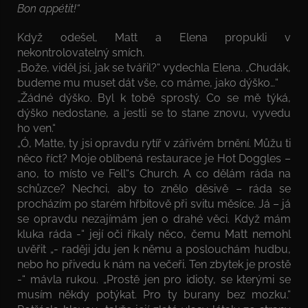
Bon appétit!“
Když odešel, Matt a Elena propukli v
nekontrolovatelný smích.
„Bože, viděl jsi, jak se tvářil?“ vydechla Elena. „Chudák,
budeme mu muset dát vše, co máme, jako dýško…“
„Žádné dýško. Byl k tobě sprostý. Co se mě týká,
dýško nedostane, a jestli se to stane znovu, vyvedu
ho ven.“
„Ó, Matte, ty jsi opravdu rytíř v zářivém brnění. Můžu ti
něco říct? Moje oblíbená restaurace je Hot Doggles –
ano, to místo ve Fell“s Church. A co dělám ráda na
schůzce? Nechci, aby to znělo děsivě – ráda se
procházím po starém hřbitově při svitu měsíce. Já – já
se opravdu nezajímám jen o drahé věci. Když mám
kluka ráda -“ její oči říkaly něco, čemu Matt nemohl
uvěřit „- raději jdu jen k němu a poslouchám hudbu,
nebo ho přivedu k nám na večeři. Ten zbytek je prostě
-“ mávla rukou. „Prostě jen pro idioty, se kterými se
musím někdy potýkat. Pro ty burany bez mozku.“