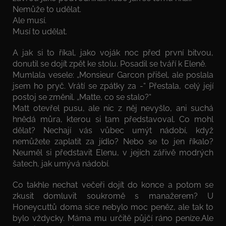
Nemůže to udělat.
Ale musí.
Musí to udělat.
A jak si to říkal, jako voják noc před první bitvou,
donutil se dojít zpět ke stolu. Posadil se tváří k Eleně.
Mumlala vesele: „Monsieur Garcon přišel, ale poslala
jsem ho pryč. Vrátí se zpátky za -“ Přestala, celý její
postoj se změnil. „Matte, co se stalo?“
Matt otevřel pusu, ale nic z něj nevyšlo, ani suchá
hnědá můra, kterou si tam představoval. Co mohl
dělat? Nechají vás vůbec umýt nádobí, když
nemůžete zaplatit za jídlo? Nebo se to jen říkalo?
Neuměl si představit Elenu, v jejích zářivě modrých
šatech, jak umývá nádobí.
Co takhle nechat večeři dojít do konce a potom se
zkusit domluvit soukromě s manažerem? U
Honeycuttů doma sice nebylo moc peněz, ale tak to
bylo vždycky. Máma mu určitě půjčí ráno peníze.Ale