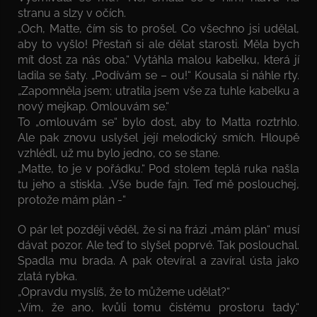
stranu a slzy v očích.
„Och, Matte, čím sis to prošel. Co všechno jsi udělal,
aby to vyšlo! Přestaň si ale dělat starosti. Měla bych
mít dost za nás oba.“ Vytáhla malou kabelku, která jí
ladila se šaty. „Podívám se – ou!“ Kousala si náhle rty.
„Zapomněla jsem; utratila jsem vše za tuhle kabelku a
nový mejkap. Omlouvám se.“
To „omlouvám se“ bylo dost, aby to Matta roztrhlo.
Ale pak znovu uslyšel její melodický smích. Hloupě
vzhlédl, už mu bylo jedno, co se stane.
„Matte, to je v pořádku.“ Pod stolem teplá ruka našla
tu jeho a stiskla. „Vše bude fajn. Teď mě poslouchej,
protože mám plán -“
O pár let později věděl, že si na frázi „mám plán“ musí
dávat pozor. Ale teď to slyšel poprvé. Tak poslouchal.
Spadla mu brada. A pak otevíral a zavíral ústa jako
zlatá rybka.
„Opravdu myslíš, že to můžeme udělat?“
„Vím, že ano, kvůli tomu čistému prostoru tady.“