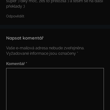
super :) díky moc, žes to přeložila :) a těším se na další
překlady ;)
Odpovědět
Napsat komentář
Vaše e-mailová adresa nebude zveřejněna.
Vyžadované informace jsou označeny
*
Komentář
*