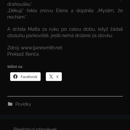
drahoušku.“
„Děkuji,“ řekla znovu Elena a doplnila: „Myslím, že
nechám.“
A držela Matta za ruku po celou dobu, když žádali
obsluhu parkoviště, jestli nemá drobné za stovku.
Zdroj: www.ljanesmith.net
Překlad: Renča
Sdílet na:
Facebook
X
Povídky
Navigace
Předchozí příspěvek