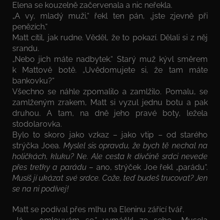
Elena se kouzelně začervenala a nic neřekla.
„A vy, mladý muži,“ řekl ten pán, „jste zjevně při
penězích.“
Matt cítil, jak rudne. Věděl, že to pokazí. Dělali si z něj
srandu.
„Nebo jich máte nadbytek.“ Starý muž kývl směrem
k Mattově botě. „Uvědomujete si, že tam máte
bankovku?“
Všechno se náhle zpomalilo a zamlžilo. Pomalu, se
zamlženým zrakem, Matt si vyzul jednu botu a pak
druhou. A tam, na dně jeho pravé boty, ležela
stodolarovka.
Bylo to skoro jako vzkaz – jako vtip – od starého
strýčka Joea.
Myslel sis opravdu, že bych tě nechal na
holičkách, kluku? Ne. Ale cesta k dívčině srdci nevede
přes tretky a parádu
– ano, strýček Joe řekl „parádu“.
Musíš jí ukázat své srdce. Cože, teď budeš trucovat? Jen
se na ni podívej!
Matt se podíval přes mlhu na Eleninu zářící tvář.