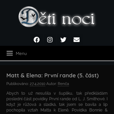
Přejít
k
obsahu
Děti
Facebook
Instagram
Twitter
Email
noci
Menu
Matt & Elena: První rande (5. část)
Publikováno:
27.4.2010
Autor:
Renča
Abych to už nesušila v šuplíku, tak předkládám
poslední část povídky První rande od L. J. Smithové. I
když je růžová a sladká, tak jsem se bavila a líp
pochopila vztah Matta k Eleně. Povídka Bonnie &