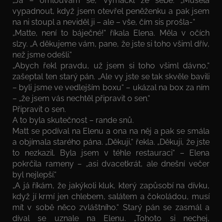
„Já – omlouvám se,“ vymáčkl ze sebe. „Musela
vypadnout, když jsem otevřel peněženku a pak jsem
na ni stoupl a neviděl ji – ale – vše, čím sis prošla-“
„Matte, není to báječné!“ říkala Elena. Měla v očích
slzy. „A děkujeme vám, pane, že jste si toho všiml dřív,
než jsme odešli.“
„Abych řekl pravdu, už jsem si toho všiml dávno,“
zašeptal ten starý pán. „Ale vy jste se tak skvěle bavili
– byli jsme ve vedlejším boxu“ – ukázal na box za ním
– „že jsem vás nechtěl připravit o sen.“
Připravit o sen.
A to byla skutečnost – rande snů.
Matt se podíval na Elenu a ona na něj a pak se smála
a objímala starého pána. „Děkuji,“ řekla. „Děkuji, že jste
to nezkazil. Byla jsem v téhle restauraci“ – Elena
pokrčila rameny – „asi dvacetkrát, ale dnešní večer
byl nejlepší.“
„A já říkám, že jakýkoli kluk, který zapůsobí na dívku,
když jí krmí jen chlebem, salátem a čokoládou, musí
mít v sobě něco zvláštního.“ Starý pán se zasmál a
díval se uznale na Elenu. „Tohoto si nechej,