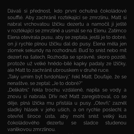
Dávali si přednost, kdo první ochutná čokoládové
soufflé. Aby zachránil roztékající se zmrzlinu, Matt si
nabral vrchovatou lžičku dezertu a namočil ji ještě
v roztékající se zmrzlině a usmál se na Elenu. Zatímco
Elena otevírala pusu, aby se zeptala, jestli je to dobré,
on jí rychle plnou lžičku dal do pusy. Elena měla jen
zlomek sekundy na rozhodnutí. Buď to sníst nebo mít
dezert na šatech. Rozhodla se správně, skoro pozdě,
protože už velké hnědo-bílé kapky padaly ze lžičky,
ale Matt to zachránil ubrouskem v druhé ruce.
„Taky umím být tvrdohlavý,“ řekl Matt. Doufaje, že se
nenaštve, se zeptal: „Je to dobré?“
„Delikátní,“ řekla trochu vzdáleně, napila se vody a
znovu si nabrala. Dřív než Matt zaregistroval, co se
děje, plná lžička mu přistála u pusy. „Otevři,“ zazněl
sladký hlásek v jeho uších, a on rychle poslechl a
otevřel široce ústa, aby mohl sníst velký kus
čokoládového dezertu se sladce studenou
vanilkovou zmrzlinou.