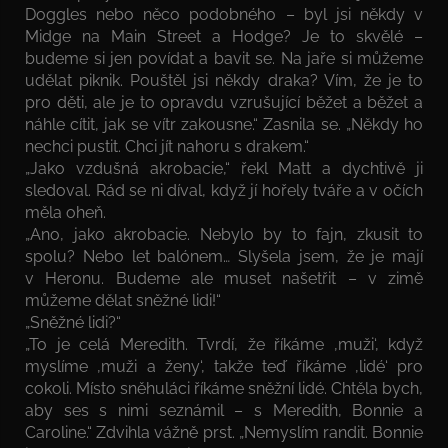
Doggles nebo něco podobného – byl jsi někdy v
Midge na Main Street a Hodge? Je to skvělé –
budeme si jen povídat a bavit se. Na jaře si můžeme
udělat piknik. Pouštěl jsi někdy draka? Vím, že je to
pro děti, ale je to opravdu vzrušující běžet a běžet a
náhle cítit, jak se vítr zakousne.“ Zasnila se. „Někdy ho
nechci pustit. Chci jít nahoru s drakem.“
„Jako vzdušná akrobacie,“ řekl Matt a dychtivě ji
sledoval. Rád se ni díval, když jí hořely tváře a v očích
měla oheň.
„Ano, jako akrobacie. Nebylo by to fajn, zkusit to
spolu? Nebo let balónem… Slyšela jsem, že je mají
v Heronu. Budeme ale muset našetřit – v zimě
můžeme dělat sněžné lidi!“
„Sněžné lidi?“
„To je celá Meredith. Tvrdí, že říkáme ‚muži‘, když
myslíme ‚muži a ženy‘, takže teď říkáme ‚lidé‘ pro
cokoli. Místo sněhuláci říkáme sněžní lidé. Chtěla bych,
aby ses s nimi seznámil – s Meredith, Bonnie a
Caroline.“ Zdvihla vážně prst. „Nemyslím randit. Bonnie