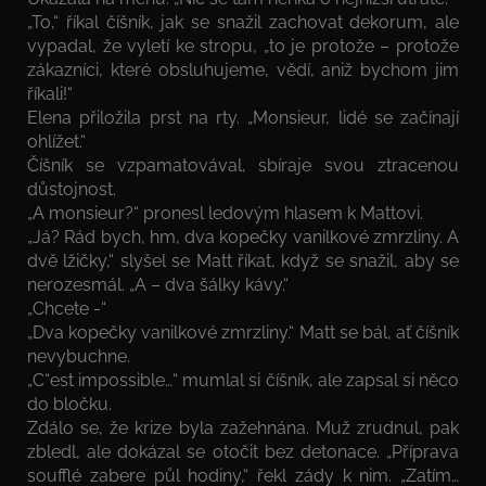
„To,“ říkal číšník, jak se snažil zachovat dekorum, ale
vypadal, že vyletí ke stropu, „to je protože – protože
zákazníci, které obsluhujeme, vědí, aniž bychom jim
říkali!“
Elena přiložila prst na rty. „Monsieur, lidé se začínají
ohlížet.“
Číšník se vzpamatovával, sbíraje svou ztracenou
důstojnost.
„A monsieur?“ pronesl ledovým hlasem k Mattovi.
„Já? Rád bych, hm, dva kopečky vanilkové zmrzliny. A
dvě lžičky,“ slyšel se Matt říkat, když se snažil, aby se
nerozesmál. „A – dva šálky kávy.“
„Chcete -“
„Dva kopečky vanilkové zmrzliny.“ Matt se bál, ať číšník
nevybuchne.
„C“est impossible…“ mumlal si číšník, ale zapsal si něco
do bločku.
Zdálo se, že krize byla zažehnána. Muž zrudnul, pak
zbledl, ale dokázal se otočit bez detonace. „Příprava
soufflé zabere půl hodiny,“ řekl zády k nim. „Zatím…