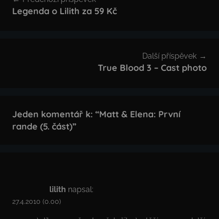
pro
Legenda o Lilith za 59 Kč
příspěvek
Další příspěvek
True Blood 3 – Cast photo
Jeden komentář k: “
Matt & Elena: První
rande (5. část)
”
lilith
napsal:
27.4.2010 (0.00)