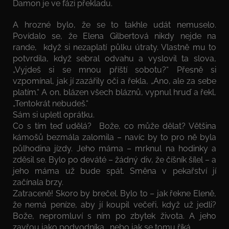
Damon je ve fázi překladu.
A hrozné bylo, že se to takhle udát nemuselo.
Povídalo se, že Elena Gilbertová nikdy nejde na
rande, když si nezaplatí půlku útraty. Vlastně mu to
potvrdila, když sebral odvahu a vyslovil ta slova,
„Vyjdeš si se mnou příští sobotu?“ Přesně si
vzpomínal, jak jí zazářily oči a řekla, „Ano, ale za sebe
platím.“ A on, blázen všech bláznů, vypnul hruď a řekl,
„Tentokrát nebudeš.“
Sám si upletl oprátku.
Co s tím teď udělá? Bože, co může dělat? Většina
kámošů bezmála zalomila – navíc by to pro ně byla
půlhodina jízdy. Jeho máma – mrknul na hodinky a
zděsil se. Bylo po deváté – žádný div, že číšník šílel – a
jeho máma už bude spát. Směna v pekařství jí
začínala brzy.
Zatraceně! Skoro by brečel. Bylo to – jak řekne Eleně,
že nemá peníze, aby jí koupil večeři, když už jedli?
Bože, nepromluví s ním po zbytek života. A jeho
zavřou jako podvodníka… nebo jak se tomu říká…