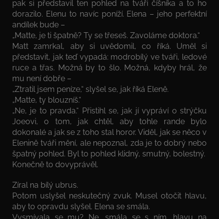
pak si představil ten pohled na tváři číšníka a to ho
dorazilo. Elenu to navíc poníží. Elena – jeho perfektní
andílek bude –
„Matte, je ti špatně? Ty se třeseš. Zavoláme doktora.“
Matt zamrkal, aby si uvědomil, co říká. Uměl si
představit, jak teď vypadá: modrobílý ve tváři, ledové
ruce a třas. Možná by to šlo. Možná, kdyby hrál, že
mu není dobře –
„Ztratil jsem peníze,“ slyšel se, jak říká Eleně.
„Matte, ty blouzníš.“
„Ne, je to pravda.“ Přistihl se, jak jí vypráví o strýčku
Joeovi, o tom, jak chtěl, aby tohle rande bylo
dokonalé a jak se z toho stal horor. Viděl, jak se něco v
Elenině tváři mění, ale nepoznal, zda je to dobrý nebo
špatný pohled. Byl to pohled klidný, smutný, bolestný.
Konečně to dovyprávěl.
Zíral na bílý ubrus.
Potom uslyšel neskutečný zvuk. Musel otočit hlavu,
aby to opravdu slyšel. Elena se smála.
Vysmívala se mu? Ne, smála se s ním, hlavu na