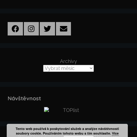
Facebook
Instagram
Twitter
Email
Archivy
Návštěvnost
Tento web používá k poskytování služeb a analýze návštěvnosti
soubory cookie. Používáním tohoto webu s tím souhlasíte.
Více
WordPress šablona: Donovan od ThemeZee.