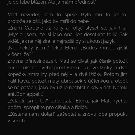
je do tebe blázen. Ale já mám přednost.“
Matt nevěděl, kam to spěje. Bylo mu to jedno,
protože se cítil, jako by mířil do nebe.
„Znám Caroline už roky a roky,“ slyšel se, jak říká.
„Myslel jsem, že jsi jako ona, jen desetkrát tolik“ Pak
viděl, jak na něj zírá, a nejradši by si ukousl jazyk.
„No, někdy jsem,“ řekla Elena. „Budeš muset zjistit
v čem, že?“
Zrovna přinesli dezert. Matt se díval, jak číšník položil
něco čokoládového před Elenu – a dvě lžičky, a dva
kopečky zmrzliny před něj – a dvě lžičky. Potom jim
nalil kávu, položil malý ubrousek s účtenkou a otočil
se na patách, jako by už je nechtěl nikdy vidět. Neřekl
ani ‚Bon appétit‘.
„Zvládli jsme to?“ zašeptala Elena, jak Matt rychle
počítal spropitné pro číšníka a řidiče.
„Zůstane nám dolar!“ zašeptal a znovu oba propukli
v smích.