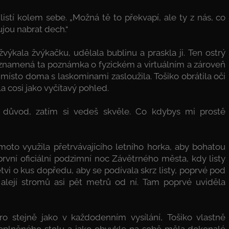
 listí kolem sebe. „Možná tě to překvapí, ale ty z nás, co
ujou nabrat dech.“
výkala žvýkačku, udělala bublinu a praskla ji. Ten ostrý
i znamená ta poznámka o fyzickém a virtuálním a zároveň
e místo doma s laskominami zasloužila. Tošiko obrátila oči
la cosi jako vyčítavý pohled.
š důvod, zatím si vedeš skvěle. Co kdybys mi prostě
moto využila přetrvávajícího letního horka, aby bohatou
 první oficiální podzimní noc Závětrného města, kdy listy
tvi o kus dopředu, aby se podívala skrz listy, poprvé pod
 alejí stromů asi pět metrů od ní. Tam poprvé uviděla
ro stejně jako v kaž­dodenním vysílání, Tošiko vlastně
řeplněného stolu a jako obvykle na sobě měla dokonalé