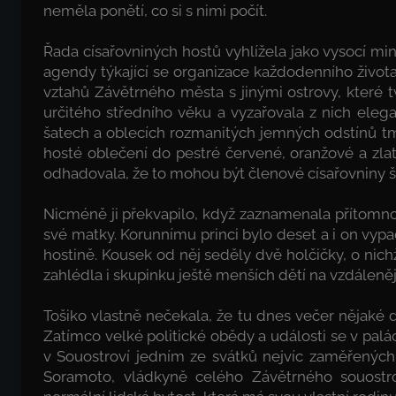
neměla ponětí, co si s nimi počít.
Řada císařovniných hostů vyhlížela jako vysocí min
agendy týkající se organizace kaž­dodenního živo
vztahů Závětrného města s jinými ostrovy, které tvo
určitého středního věku a vyzařovala z nich elega
šatech a oblecích rozmanitých jemných odstínů tm
hosté oblečení do pestré červené, oranžové a zlaté,
odhadovala, že to mohou být členové císařovniny ši
Nicméně ji překvapilo, když zaznamenala přítomnos
své matky. Korunnímu princi bylo deset a i on vypad
hostině. Kousek od něj seděly dvě holčičky, o nichž
zahlédla i skupinku ještě menších dětí na vzdáleněj
Tošiko vlastně nečekala, že tu dnes večer nějaké dě
Zatímco velké politické obědy a události se v paláci
v Souostroví jedním ze svátků nejvíc zaměřených
Soramoto, vládkyně celého Závětrného souostr