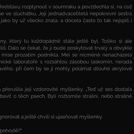
představu rozplynout v soumraku a povzdechla si, na což
e ve sluchátku. Její jednadvacetiletá nepokrevní ses­tra
jako by už všecko znala, a docela často to tak nejspíš i
ny, který tu každopádně stále ještě byl. Tošiko si ale
íliš. Dalo se čekat, že jí bude poskytovat trvalý a obvykle
o mise prozatím podnikla, Mei se nicméně nenacházela
nické laboratoře s rozsáhlou zásobou laskomin, nerada
havého, při čem by se jí mohly polámat dlouhé akrylové
 přerušila její vzdorovité myšlenky. „Teď už ses dostala
avit o těch psech. Byli roztomile strašní, nebo strašně
gnorovat a ještě chvíli si ujasňovat myšlenky.
v pohodě?“