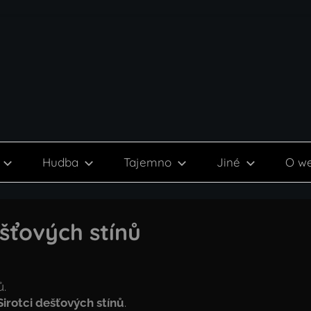
Hudba
Tajemno
Jiné
O w
ešťových stínů
ů.
irotci dešťových stínů
.