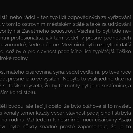
istři nebo rádci – ten typ lidí odpovědných za vyřizování
ta v tomto ostrovním městském státě a také za udržování
řily říši Závětrného souostroví. Všichni to byli lidé ne­
ntní profesionalita, jak tam seděli v přesně padnoucích
avomodré, šedé a černé. Mezi nimi byli rozptýleni další
 což bylo pro slavnost padajícího listí typičtější. Tošiko
roké rodiny.
t malého císařovnina syna: seděl vedle ní, po levé ruce
al přesně jako ve vysílání. Nebylo to však jediné dítě na
 si Tošiko myslela, že by to mohly být jeho sestřenice, a
ším konci stolu.
ti budou, ale teď jí došlo, že bylo bláhové si to myslet.
 konaly téměř kaž­dý večer, slavnost padajícího listí byla
 na rodinu. Vzhledem k nesmírné moci císařovny Asajo
oví, bylo někdy snadné prostě zapomenout, že je to