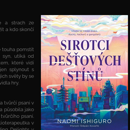
e a strach ze
ít a kdo skončí
e touha pomstít
n syn, utíká od
em, které vidí
 jen splynout s
jich světy by se
idla hry.
 tvůrčí psaní v
a působila jako
 tvůrčího psaní.
lioterapeutka v
ing Delights v