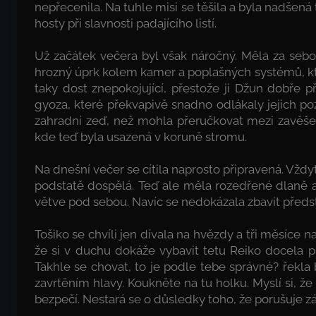
nepřecenila. Na tuhle misi se těšila a byla nadšená
hosty při slavnosti padajícího listí.
Už začátek večera byl však náročný. Měla za sebo
hrozný úprk kolem kamer a poplašných systémů, kter
taky dost znepokojující, přestože ji Džun dobře př
gyoza, které překvapivě snadno odlákaly jejich pozor
zahradní zeď, než mohla přeručkovat mezi zavěše
kde teď byla usazená v koruně stromu.
Na dnešní večer se cítila naprosto připravená. Vždy
podstatě dospělá. Teď ale měla rozedřené dlaně a 
větve pod sebou. Navíc se nedokázala zbavit předst
Tošiko se chvíli jen dívala na hvězdy a tři měsíce 
že si v duchu dokáže vybavit tetu Reiko docela př
Takhle se chovat, to je podle tebe správné? řekl
zavrtěním hlavy. Koukněte na tu holku. Myslí si, že 
bezpečí. Nestará se o důsledky toho, že porušuje z