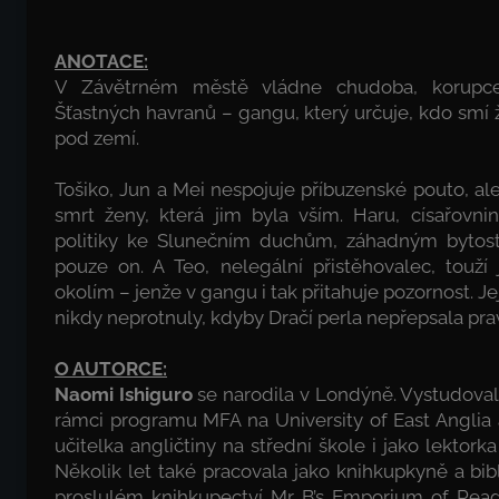
ANOTACE:
V Závětrném městě vládne chudoba, korupc
Šťastných havranů – gangu, který určuje, kdo smí ž
pod zemí.
Tošiko, Jun a Mei nespojuje příbuzenské pouto, al
smrt ženy, která jim byla vším. Haru, císařovni
politiky ke Slunečním duchům, záhadným bytost
pouze on. A Teo, nelegální přistěhovalec, touží
okolím – jenže v gangu i tak přitahuje pozornost. Je
nikdy neprotnuly, kdyby Dračí perla nepřepsala prav
O AUTORCE:
Naomi Ishiguro
se narodila v Londýně. Vystudovala
rámci programu MFA na University of East Anglia 
učitelka angličtiny na střední škole i jako lektorka
Několik let také pracovala jako knihkupkyně a bib
proslulém knihkupectví Mr B’s Emporium of Read