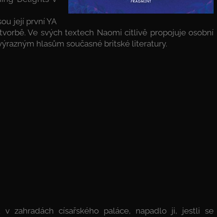
u její první YA
 tvorbě. Ve svých textech Naomi citlivě propojuje osobní
 výrazným hlasům současné britské literatury.
 zahradách císařského paláce, napadlo ji, jestli se