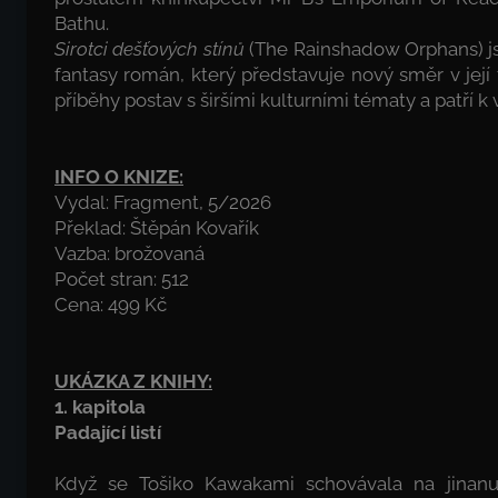
Bathu.
Sirotci dešťových stínů
(The Rainshadow Orphans) jso
fantasy román, který představuje nový směr v její
příběhy postav s širšími kulturními tématy a patří k
INFO O KNIZE:
Vydal:
Fragment
, 5/2026
Překlad: Štěpán Kovařík
Vazba: brožovaná
Počet stran: 512
Cena: 499 Kč
UKÁZKA Z KNIHY:
1. kapitola
Padající listí
Když se Tošiko Kawakami schovávala na jinanu v