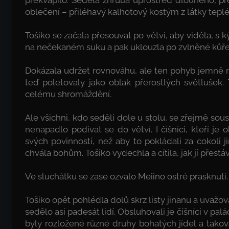
oblečení – přiléhavý kalhotový kostým z látky tep
Tošiko se začala přesouvat po větvi, aby viděla, s k
na nečekaném suku a pak uklouzla po zvlněné kůře
Dokázala udržet rovnováhu, ale ten pohyb jemně 
teď poletovaly jako oblak přerostlých světlušek
celému shromáždění.
Ale všichni, kdo seděli dole u stolu, se zřejmě sous
nenapadlo podívat se do větví. I číšníci, kteří je o
svých povinností, než aby to pokládali za cokoli
chvála bohům. Tošiko vydechla a cítila, jak jí přestá
Ve sluchátku se zase ozvalo Meiino ostré prasknutí. 
Tošiko opět pohlédla dolů skrz listy jinanu a uvažo
sedělo asi padesát lidí. Obsluhovali je číšníci v pal
byly rozložené různé druhy bohatých jídel a taková