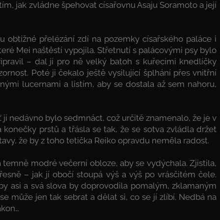
 tím, jak zvládne špehovat císařovnu Asaju Soramoto a její
u obtížné přelézání zdí na pozemky císařského paláce i
é Mei naštěstí vypojila. Střetnutí s palácovými psy bylo
ipravil – dal jí pro ně velký batoh s kuřecími knedlíčky
nost. Poté ji čekalo ještě vysilující šplhání přes vnitřní
nými lucernami a listím, aby se dostala až sem nahoru,
ť jí nedávno bylo sedmnáct, což určitě znamenalo, že je v
konečky prstů a třásla se tak, že se sotva zvládla držet
avy, že by z toho tetička Reiko opravdu neměla radost.
na temně modré večerní obloze, aby se vydýchala. Zjistila,
esně – jak jí obočí stoupá výš a výš po vrásčitém čele.
a by asi a svá slova by doprovodila pomalým, zklamaným
se může jen tak sebrat a dělat si, co se jí zlíbí. Nedbá na
ákon…