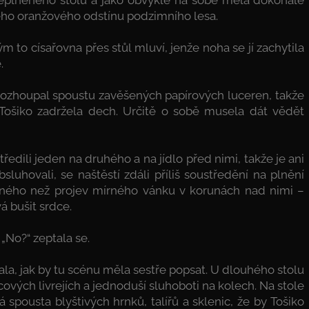
lého oranžového odstínu podzimního lesa.
ým to císařovna přes stůl mluví, jenže noha se jí zachytila
.
rozhoupal spoustu zavěšených papírových luceren, takže
. Tošiko zadržela dech. Určitě o sobě musela dát vědět
tředili jeden na druhého a na jídlo před nimi, takže je ani
bsluhovali, se naštěstí zdáli příliš soustředění na plnění
 jiného než projev mírného vánku v korunách nad nimi –
vá bušit srdce.
„No?“ zeptala se.
vala, jak by tu scénu měla sestře popsat. U dlouhého stolu
ácových livrejích a jednoduší sluhoboti na kolech. Na stole
 spousta blyštivých hrnků, talířů a sklenic, že by Tošiko