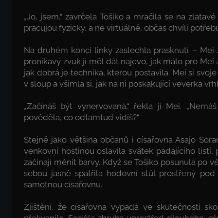
„Jo, jsem,“ zavrčela Tošiko a mračila se na zlatavé
pracujou fyzicky, a ne virtuálně, občas chvíli potřeb
Na druhém konci linky zaslechla prasknutí – Mei ž
pronikavý zvuk jí měl dát najevo, jak málo pro Me
jak dobrá je technika, kterou postavila. Mei si svoj
v sloup a všimla si, jak na ni poskakující veverka vrh
„Začínáš být vynervovaná,“ řekla jí Mei. „Nemá
pověděla, co odtamtud vidíš?“
Stejně jako většina občanů i císařovna Asajo Sora
venkovní hostinou oslavila svátek padajícího listí,
začínají měnit barvy. Když se Tošiko posunula po vě
sebou jasně spatřila hodovní stůl prostřený pod
samotnou císařovnu.
Zjištění, že císařovna vypadá ve skutečnosti sko
překvapilo. Seděla zhruba uprostřed dlouhého, p