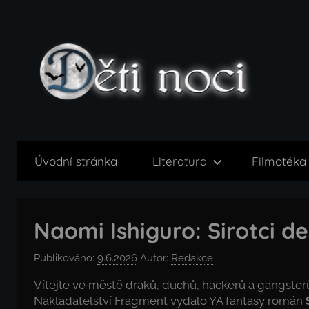
Přejít
k
obsahu
Děti
noci
Úvodní stránka
Literatura
Filmotéka
Naomi Ishiguro: Sirotci d
Publikováno:
9.6.2026
Autor:
Redakce
Vítejte ve městě draků, duchů, hackerů a gangster
Nakladatelství Fragment vydalo YA fantasy román
S