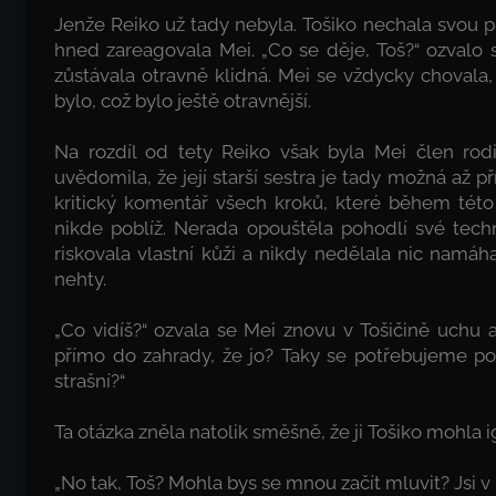
Jenže Reiko už tady nebyla. Tošiko nechala svou 
hned zareagovala Mei. „Co se děje, Toš?“ ozvalo s
zůstávala otravně klidná. Mei se vždycky chovala, 
bylo, což bylo ještě otravnější.
Na rozdíl od tety Reiko však byla Mei člen rodi
uvědomila, že její starší sestra je tady možná až př
kritický komentář všech kroků, které během tét
nikde poblíž. Nerada opouštěla pohodlí své tech
riskovala vlastní kůži a nikdy nedělala nic namá
nehty.
„Co vidíš?“ ozvala se Mei znovu v Tošičině uchu a
přímo do zahrady, že jo? Taky se potřebujeme pob
strašní?“
Ta otázka zněla natolik směšně, že ji Tošiko mohla i
„No tak, Toš? Mohla bys se mnou začít mluvit? Jsi 