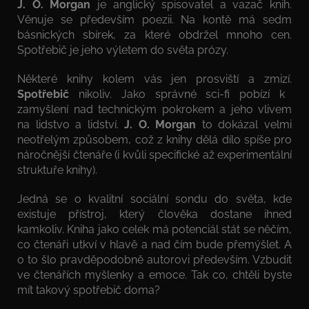
J. O. Morgan
je anglický spisovatel a vazač knih.
Věnuje se především poezii. Na kontě má sedm
básnických sbírek, za které obdržel mnoho cen.
Spotřebič je jeho výletem do světa prózy.
Některé knihy kolem vás jen prosviští a zmizí.
Spotřebič
nikoliv. Jako správné sci-fi pobízí k
zamyšlení nad technickým pokrokem a jeho vlivem
na lidstvo a lidství.
J. O. Morgan
to dokázal velmi
neotřelým způsobem, což z knihy dělá dílo spíše pro
náročnější čtenáře (i kvůli specifické až experimentální
struktuře knihy).
Jedná se o kvalitní sociální sondu do světa, kde
existuje přístroj, který člověka dostane ihned
kamkoliv. Kniha jako celek má potenciál stát se něčím,
co čtenáři utkví v hlavě a nad čím bude přemýšlet. A
o to šlo pravděpodobně autorovi především. Vzbudit
ve čtenářích myšlenky a emoce. Tak co, chtěli byste
mít takový spotřebič doma?