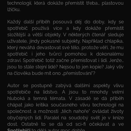
technologií, která dokáže přemístit třeba… plastovou
lžičku.
Každý další příběh posouvá děj do doby, kdy se
spotřebič používá více a kdy dokáže přemístit
složitější a větší objekty. V některých čtenář sleduje
uživatele, jindy pokusné subjekty. Například chlapíka,
který neváhá devastovat své tělo, protože věří, že mu
spotřebič i jeho tvůrci pomohou k dokonalému
zdraví. Spotřebič totiž začne přemisťovat i lidi. Jenže…
jsou to stále stejní lidé? Nejsou to jen kopie? Jaký vliv
na člověka bude mít ono „přemisťování“?
Autor se postupně zabývá dalšími aspekty vlivu
spotřebiče na lidstvo. A jsou to mnohdy velmi
hluboká a temná témata. V zásadě se dá příběh
chápat jako kritika současného vlivu technologií na
společnost a možnosti „těch nahoře“ ovládat životy
obyčejných lidí. Paralel na soudobý svět je v knize
dost. Ostatně to se dá od sci-fi očekávat a ve
Spotřebiči
to dělá autor moc dobře.