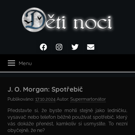
Přejít
k
obsahu
Děti
Facebook
Instagram
Twitter
Email
noci
Menu
J. O. Morgan: Spotřebič
Publikováno:
17.10.2024
Autor:
Supermartonátor
Představte si, že byste mohli stejně jako ledničku,
vysavač nebo telefon běžně používat spotřebič, který
vás dokáže přenést, kamkoliv si usmyslíte. To nezní
obyčejně, že ne?