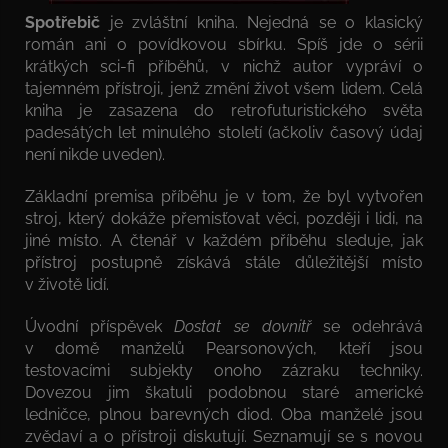
Spotřebič
je zvláštní kniha. Nejedná se o klasický
román ani o povídkovou sbírku. Spíš jde o sérii
krátkých sci-fi příběhů, v nichž autor vypráví o
tajemném přístroji, jenž změní život všem lidem. Celá
kniha je zasazena do retrofuturistického světa
padesátých let minulého století (ačkoliv časový údaj
není nikde uveden).
Základní premisa příběhu je v tom, že byl vytvořen
stroj, který dokáže přemisťovat věci, později i lidi, na
jiné místo. A čtenář v každém příběhu sleduje, jak
přístroj postupně získává stále důležitější místo
v životě lidí.
Úvodní příspěvek
Dostat se dovnitř
se odehrává
v domě manželů Pearsonových, kteří jsou
testovacími subjekty onoho zázraku techniky.
Dovezou jim škatuli podobnou staré americké
ledničce, plnou barevných diod. Oba manželé jsou
zvědaví a o přístroji diskutují. Seznamují se s novou