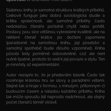
Slabinou knihy je samotná struktura krátkých příběhů.
Celkově funguje jako dobrá sociologická studie a
kritika společnosti, ale samotné příběhy často
nedokážou čtenáře pořádně chytit nebo pohltit.
Postavy jsou sice většinou vykreslené kvalitně, ale na
některé čtenář krátce po dočtení zapomene
(paradoxně na samotnou knihu, její poselství a
samotný spotřebič bude dlouho vzpomínat). Kniha
působí tedy poměrně odosobněně, což ale není
nutně špatně, protože to sedí k její povaze a stylu. Ten
je mnohdy až experimentální.
Autor nezapře to, že je především básník. Často tak
rozehraje krásnou hru se slovy a parádními větami.
Stejně tak si hraje s formou, s minulým, přítomným či
budoucím časem a náladou každého příběhu. Kniha
tak může spoustu lidí naprosto nadchnout, ale stejný
počet čtenářů téměř otrávit.