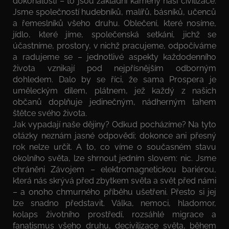
dokonalosti – to jsou základní kameny naší civilizace.
Jsme společností hudebníků, malířů, básníků, učenců
a řemeslníků všeho druhu. Oblečení, které nosíme,
jídlo, které jíme, společenská setkání, jichž se
účastníme, prostory, v nichž pracujeme, odpočíváme
a radujeme se – jednotlivé aspekty každodenního
života vznikají pod nejpřísnějším odborným
dohledem. Dalo by se říci, že sama Prospera je
uměleckým dílem, plátnem, jež každý z našich
občanů doplňuje jedinečným, nádherným tahem
štětce svého života.
Jak vypadají naše dějiny? Odkud pocházíme? Na tyto
otázky neznám jasné odpovědi; dokonce ani přesný
rok nelze určit. A to, co víme o současném stavu
okolního světa, lze shrnout jedním slovem: nic. Jsme
chráněni Závojem – elektromagnetickou bariérou,
která nás skrývá před zbytkem světa a svět před námi
– a onoho chmurného příběhu ušetřeni. Přesto si jej
lze snadno představit. Válka, nemoci, hladomor,
kolaps životního prostředí, rozsáhlé migrace a
fanatismus všeho druhu, decivilizace světa, během