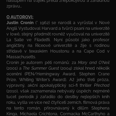
nástupem na trajekt předá znepokojivou a záhadnou
zprávu…
O AUTOROVI:
Justin Cronin
(* 1962) se narodil a vyrůstal v Nové
Anglii. Vystudoval Harvard a tvůrčí psaní na univerzitě
v Iowě, stejný předmět rovněž vyučoval na univerzitě
La Salle ve Filadelfii. Nyní působí jako profesor
angličtiny na Riceově univerzitě a žije s rodinou
střídavě v texaském Houstonu a na Cape Cod v
Massachusetts.
Cronin je autorem pěti románů: za
Mary and O’Neil
(2001) a
The Summer Guest
(2004) získal hned několik
ocenění (PEN/Hemingway Award, Stephen Crane
Prize, Whiting Writer’s Award). Až jeho třetí próza,
výpravný, akční apokalyptický sci-fi thriller
Přechod
(2010), však zaznamenala nebývalý úspěch: nejméně
tucet periodik ji zařadilo do desítky nejlepších knih
roku, vyšla ve více než čtyřiceti zemích, filmová práva
na tento román, přirovnávaný k dílům Stephena
Kinga, Michaela Crichtona, Cormacka McCarthyho a