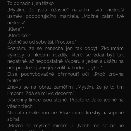
To odhadnu jen těžko.
„Myslím, že jsou úžasné,“ nasadím svůj nejlepší
úsměv podporujícího manžela. „Možná zatím tvé
nejlepší.“
„Které?“
„Které co?“
„Úplně se od sebe liší, Proctore.“
Poznám, že se nenechá jen tak odbýt. Zkoumám
výkresy a hledám rozdíly, které se zdají být tak
nepatrné, až nepodstatné. Vyberu si jeden a ukážu na
něj, přestože jsme jej zvolil náhodně. „Tyhle.“
Elise pochybovačně přimhouří oči. „Proč zrovna
tyhle?“
Znovu se na obraz zaměřím. „Myslím, že je to tím
límcem. Zdá se mi víc decentní.“
„Všechny límce jsou stejné, Proctore. Jako jediné na
všech třech.“
Napjatá chvíle pomine; Elise začne kresby nasupeně
sbírat.
„Možná se mýlím,“ mírním ji. „Nech mě se na ně