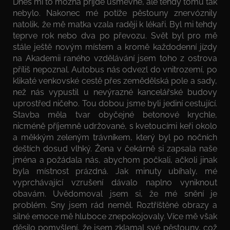
Dnes mi to možná přijde úsměvné, ale tehdy tomu tak
nebylo. Nakonec mé potíže pěstouny znervóznily
natolik, že mě matka vzala raději k lékaři. Byl mi tehdy
teprve rok nebo dva po převozu. Svět byl pro mě
stále ještě novým místem a kromě každodenní jízdy
na Akademii raného vzdělávání jsem toho z ostrova
příliš nepoznal. Autobus nás odvezl do vnitrozemí, po
klikaté venkovské cestě přes zemědělská pole a sady,
než nás vypustil u nevýrazné kancelářské budovy
uprostřed ničeho. Tou dobou jsme byli jediní cestující.
Stavba měla tvar obyčejné betonové krychle,
nicméně příjemně udržované, s kvetoucími keři okolo
a měkkým zeleným trávníkem, který byl po nočních
deštích dosud vlhký. Žena v čekárně si zapsala naše
jména a požádala nás, abychom počkali, ačkoli jinak
byla místnost prázdná. Jak minuty ubíhaly, mé
vyprchávající vzrušení dávalo naplno vyniknout
obavám. Uvědomoval jsem si, že mé snění je
problém. Sny jsem rád neměl. Roztříštěné obrazy a
silné emoce mě hluboce znepokojovaly. Více mě však
děsilo pomyšlení, že jsem zklamal své pěstouny, což