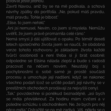
podívat ještě jednou.“
Zavrtí hlavou, aniž by se na mě podívala, a schová
návrhy zpátky do portfolia. „Ne, pokud máš pravdu,
máš pravdu. Tohle je blbost.“
„Elise, to jsem neřekl.“
„Ani jsi nemusel. Nevím, co jsem si myslela. Nemůžu
uvěřit, že jsem právě promarnila celé ráno.“
Nemá smysl ji dál ujišťovat o opaku. Po téměř deseti
letech společného života jsem se naučil, že obdobná
verze tohoto rozhovoru je základem života každé
tvůrčí osobnosti a není třeba si ji brát osobně;
odpoledne se Elisina nálada zlepší a bude s radostí
pracovat na něčem novém. Neustálý boj s
pochybnostmi o sobě samé je prostě součástí
procesu a umocňuje její nadšení, když se nakonec
všechno podaří (což se určitě podaří; její návrhy se v
prestižních obchodech prodávají za nejvyšší ceny).
„Tak,“ povzdechne si poněkud beznadějně, „asi bych
se měla převléknout. Za hodinu mám cvičení a v
poledne schůzku s obchodníkem. Ne, že bych pro něj
něco měla.“ Ostražitě se na mě zadívá. „Víš, někdy se o