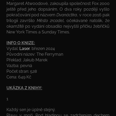
Margaret Atwoodové, zakoupila společnost Fox 2000
ještě před jeho dopsáním. O dva roky později vyšlo
pokračování pod názvem
Dvanáctka
, v roce 2016 pak
trilogii završilo
Město zrcadel
, očekávané natolik, že
okamžitě po vydání obsadilo nejvyšší příčku žebříčků
New York Times a Sunday Times.
INFO O KNIZE:
Vydal:
Laser
, březen 2024
Původní název: The Ferryman
Překlad: Jakub Marek
Vazba: pevná
Počet stran: 528
Cena: 649 Kč
UKÁZKA Z KNIHY:
1
Každý sen je úplně stejný.
Plavu v moři. Pod hladinou se zadrženým dechem