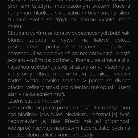
pronikám tekutým, modrozeleným světem. Ruce a
nohy mám hladké a silné, zabírám bez námahy, silou;
sluneční světlo se třpytí na hladině vysoko nade
mnou.
Stoupám vzhůru za korálky vydechovaných bublinek.
Slunce zapadá a vytváří na fialové obloze
pestrobarevné pruhy. Z neznámého popudu –
nerozhoduji se dobrovolně ani nedobrovolně, prostě
jednám – mířím dál od břehu. Pomalu se stmívá a já si
najednou uvědomuji svůj strašlivý omyl. Všechno je
velký omyl. Obracím se ke břehu, ale nikde nevidím
žádná světla; pevnina zmizela. V panice se divoce
otáčím, veškerý smysl pro orientaci mě opustil. Jsem
sám v nekonečném moři.
„Žádný strach, Proctore.“
Žena vedle mě plave pozvolna prsa, hlavu vztyčenou
nad hladinou jako tuleň. Nedokážu rozeznat její tvář,
nepoznávám její hlas. Přesto mě její přítomnosti
kdovíproč naplňuje naprostým klidem. Jako bych na
ni celou dobu čekal a konečně je tady.