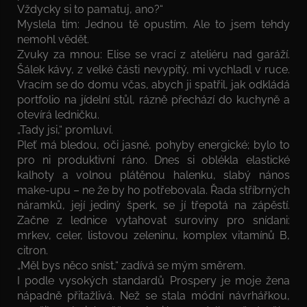
Vždycky si to pamatuj, ano?“
Myslela tím: Jednou tě opustím. Ale to jsem tehdy
nemohl vědět.
Zvuky za mnou: Elise se vrací z ateliéru nad garáží.
Šálek kávy, z velké části nevypitý, mi vychladl v ruce.
Vracím se do domu včas, abych ji spatřil, jak odkládá
portfolio na jídelní stůl, rázně přechází do kuchyně a
otevírá ledničku.
„Tady jsi,“ promluví.
Pleť má bledou, oči jasné, pohyby energické; bylo to
pro ni produktivní ráno. Dnes si oblékla elastické
kalhoty a volnou plátěnou halenku, slabý nános
make-upu – ne že by ho potřebovala. Řada stříbrných
náramků, její jediný šperk, se jí třepotá na zápěstí.
Začne z lednice vytahovat suroviny pro snídani:
mrkev, celer, listovou zeleninu, komplex vitamínů B,
citron.
„Měl bys něco sníst,“ zadívá se mým směrem.
I podle vysokých standardů Prospery je moje žena
nápadně přitažlivá. Než se stala módní návrhářkou,