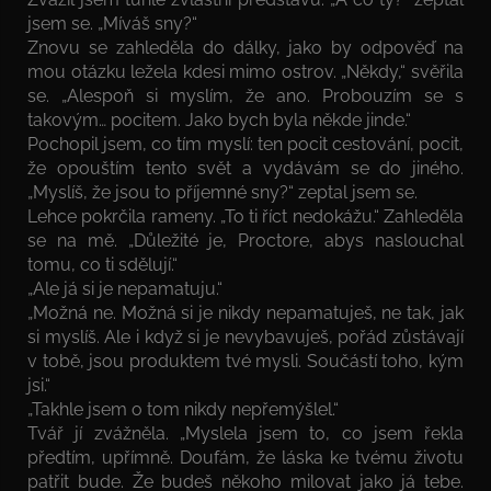
jsem se. „Míváš sny?“
Znovu se zahleděla do dálky, jako by odpověď na
mou otázku ležela kdesi mimo ostrov. „Někdy,“ svěřila
se. „Alespoň si myslím, že ano. Probouzím se s
takovým… pocitem. Jako bych byla někde jinde.“
Pochopil jsem, co tím myslí: ten pocit cestování, pocit,
že opouštím tento svět a vydávám se do jiného.
„Myslíš, že jsou to příjemné sny?“ zeptal jsem se.
Lehce pokrčila rameny. „To ti říct nedokážu.“ Zahleděla
se na mě. „Důležité je, Proctore, abys naslouchal
tomu, co ti sdělují.“
„Ale já si je nepamatuju.“
„Možná ne. Možná si je nikdy nepamatuješ, ne tak, jak
si myslíš. Ale i když si je nevybavuješ, pořád zůstávají
v tobě, jsou produktem tvé mysli. Součástí toho, kým
jsi.“
„Takhle jsem o tom nikdy nepřemýšlel.“
Tvář jí zvážněla. „Myslela jsem to, co jsem řekla
předtím, upřímně. Doufám, že láska ke tvému životu
patřit bude. Že budeš někoho milovat jako já tebe.