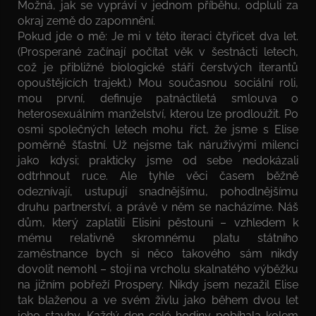
Možná, jak se vypráví v jednom příběhu, odpluli za
okraj země do zapomnění.
Pokud jde o mě: Je mi v této iteraci čtyřicet dva let.
(Prosperané začínají počítat věk v šestnácti letech,
což je přibližné biologické stáří čerstvých iterantů
opouštějících trajekt.) Mou současnou sociální roli,
mou první, definuje patnáctiletá smlouva o
heterosexuálním manželství, kterou lze prodloužit. Po
osmi společných letech mohu říct, že jsme s Elise
poměrně šťastní. Už nejsme tak náruživými milenci
jako kdysi; prakticky jsme od sebe nedokázali
odtrhnout ruce. Ale tyhle věci časem běžně
odeznívají, ustupují snadnějšímu, pohodlnějšímu
druhu partnerství, a právě v něm se nacházíme. Náš
dům, který zaplatili Elisini pěstouni – vzhledem k
mému relativně skromnému platu státního
zaměstnance bych si něco takového sám nikdy
dovolit nemohl – stojí na vrcholu skalnatého výběžku
na jižním pobřeží Prospery. Nikdy jsem nezažil Elise
tak blaženou a ve svém živlu jako během dvou let
jeho stavby. Každý den celé hodiny pobíhala kolem