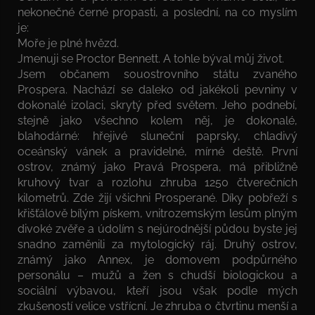
nekonečné černé propasti, a poslední, na co myslím
je:
Moře je plné hvězd.
Jmenuji se Proctor Bennett. A tohle býval můj život.
Jsem občanem souostrovního státu zvaného
Prospera. Nachází se daleko od jakékoli pevniny v
dokonalé izolaci, skrytý před světem. Jeho podnebí,
stejně jako všechno kolem něj, je dokonalé,
blahodárné: hřejivé sluneční paprsky, chladivý
oceánský vánek a pravidelné, mírné deště. První
ostrov, známý jako Pravá Prospera, má přibližně
kruhový tvar a rozlohu zhruba 1250 čtverečních
kilometrů. Zde žijí všichni Prosperané. Díky pobřeží s
křišťálově bílým pískem, vnitrozemským lesům plným
divoké zvěře a údolím s nejúrodnější půdou byste jej
snadno zaměnili za mytologický ráj. Druhý ostrov,
známý jako Annex, je domovem podpůrného
personálu – mužů a žen s chudší biologickou a
sociální výbavou, kteří jsou však podle mých
zkušeností velice vstřícní. Je zhruba o čtvrtinu menší a