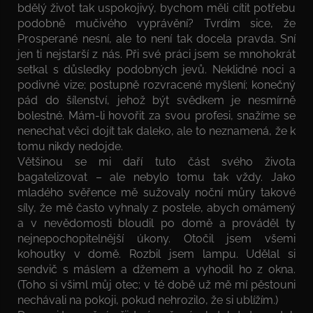
bdělý život tak uspokojivý, bychom měli cítit potřebu
podobně mučivého vyprávění? Tvrdím sice, že
Prosperané nesní, ale to není tak docela pravda. Sní
jen ti nejstarší z nás. Při své práci jsem se mnohokrát
setkal s důsledky podobných jevů. Neklidné noci a
podivné vize; postupně rozvracené myšlení; konečný
pád do šílenství, jehož být svědkem je nesmírně
bolestné. Mám-li hovořit za svou profesi, snažíme se
nenechat věci dojít tak daleko, ale to neznamená, že k
tomu nikdy nedojde.
Většinou se mi daří tuto část svého života
bagatelizovat – ale nebylo tomu tak vždy. Jako
mladého svěřence mě sužovaly noční můry takové
síly, že mě často vyhnaly z postele, abych omámený
a v nevědomosti bloudil po domě a prováděl ty
nejnepochopitelnější úkony. Otočil jsem všemi
kohoutky v domě. Rozbil jsem lampu. Udělal si
sendvič s máslem a džemem a vyhodil ho z okna.
(Toho si všiml můj otec; v té době už mě mí pěstouni
nechávali na pokoji, pokud nehrozilo, že si ublížím.)