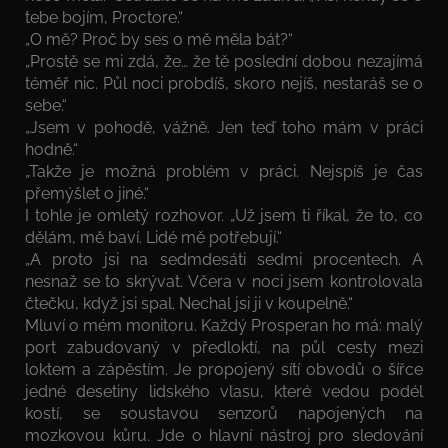
tebe bojím, Proctore.“
„O mě? Proč by ses o mě měla bát?“
„Prostě se mi zdá, že… že tě poslední dobou nezajímá
téměř nic. Půl noci probdíš, skoro nejíš, nestaráš se o
sebe.“
„Jsem v pohodě, vážně. Jen teď toho mám v práci
hodně.“
„Takže je možná problém v práci. Nejspíš je čas
přemýšlet o jiné.“
I tohle je omletý rozhovor. „Už jsem ti říkal, že to, co
dělám, mě baví. Lidé mě potřebují.“
„A proto jsi na sedmdesáti sedmi procentech. A
nesnaž se to skrývat. Včera v noci jsem kontrolovala
čtečku, když jsi spal. Nechal jsi ji v koupelně.“
Mluví o mém monitoru. Každý Prosperan ho má: malý
port zabudovaný v předloktí, na půl cesty mezi
loktem a zápěstím. Je propojený sítí obvodů o šířce
jedné desetiny lidského vlasu, které vedou podél
kostí, se soustavou senzorů napojených na
mozkovou kůru. Jde o hlavní nástroj pro sledování