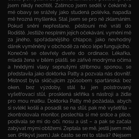
jsem nikdy nechtěl. Zatímco jsem seděl v čekárně a
mé obavy se srážely jako studená polévka, napadla
mě hrozná myšlenka. Stal jsem se pro ně zklamáním.
Pokud snění nepřestane, pěstouni mě vrátí do
Rodiště. Jestliže nesplním jejich očekávání, vymění mě
za jiného, spořádanějšího chlapce, jako nevhodný
dárek vyměněný v obchodě za něco lépe fungujícího.
Konečně se otevřely dveře do ordinace. Lékařka,
mladá žena v bílém plášti, se zářivě modrýma očima
a hnědými vlasy sepnutými stříbrnou sponou, se
představila jako doktorka Patty a pozvala nás dovnitř.
Místnost byla skličujícím způsobem spartánská: bez
oken, bez výzdoby, stál tu jen polstrovaný
vyšetřovací stůl, prosklená skříňka s nástroji a židle
pro mou matku. Doktorka Patty mě požádala, abych
si svlékl košili a posadil se na stůl; pak mě vyšetřila –
zkontrolovala monitor, poslechla si mé srdce a plíce,
podívala se mi do očí, nosu a úst – a pak se začala
zabývat mými obtížemi. Zeptala se mě, jestli jsem měl
sen. (Přikývl jsem.) Jak často se mi to stává? (Nejsem