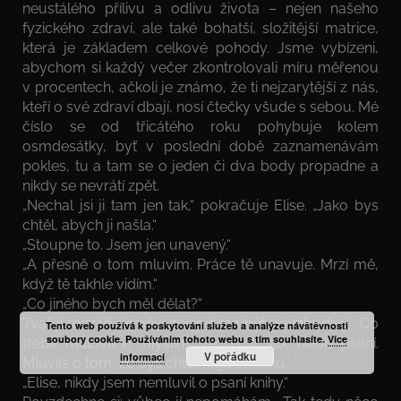
neustálého přílivu a odlivu života – nejen našeho
fyzického zdraví, ale také bohatší, složitější matrice,
která je základem celkové pohody. Jsme vybízeni,
abychom si každý večer zkontrolovali míru měřenou
v procentech, ačkoli je známo, že ti nejzarytější z nás,
kteří o své zdraví dbají, nosí čtečky všude s sebou. Mé
číslo se od třicátého roku pohybuje kolem
osmdesátky, byť v poslední době zaznamenávám
pokles, tu a tam se o jeden či dva body propadne a
nikdy se nevrátí zpět.
„Nechal jsi ji tam jen tak,“ pokračuje Elise. „Jako bys
chtěl, abych ji našla.“
„Stoupne to. Jsem jen unavený.“
„A přesně o tom mluvím. Práce tě unavuje. Mrzí mě,
když tě takhle vidím.“
„Co jiného bych měl dělat?“
Tvář jí rozzáří úsměv; nesjpíš má být povzbudivý. „Co
Tento web používá k poskytování služeb a analýze návštěvnosti
soubory cookie. Používáním tohoto webu s tím souhlasíte.
Více
třeba malování? Myslím, že by ti šlo. Nebo psaní.
V pořádku
informací
Mluvils o tom, že bys chtěl napsat knihu.“
„Elise, nikdy jsem nemluvil o psaní knihy.“