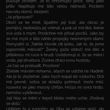
pulzuje životem. Je to ohromující pocit, silný jako
příliv. Naplňuje mé tělo vlnou něžnosti. Pocitem
návratu domů, bezpečí.
„Jsi připraven?“
Otočí se ke mně. Spatřím její tvář, ale obraz je
pomíjivý, nedokážu jej vnímat, a pak už mě líbá, tiskne
svá ústa k mým. Prodchne mě příval pocitů. Jako by
se má mysl a tělo náhle propojily nesmírnými silami.
Pomyslím si: „Takhle člověk cítí lásku. Jak to, že jsme
zapomněli milovat?“ Ženiny paže obtočí mé tělo a
přitisknou mi ruce k hrudi. Uvědomuji si, že se mění i
voda, její struktura. Zvolna ztrácí svou hustotu.
„Je čas se probudit, Proctore.“
Zběsile mávám nohama, abych se udržel na hladině.
Ale je to zbytečné. Jako bych kopal do vzduchu. Drží
mě pevně, sotva se dokážu pohnout; moře mizí,
rozevírá se jako mocný chřtán. Hrůza mi svírá hrdlo,
nemohu vykřiknout…
Její hlas se mění v šepot blízko mého ucha: „Podívej
se dolů.“
Udělám to a ponořím se. Oba se vrháme dolů, do