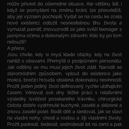
může přivést do ošemetné situace. Ale většinu lidí, i
když se pomyšlení na změnu brání, lze přesvědčit,
aby její význam pochopili. Vydat se na cestu ke zcela
nové existenci; odložit nesnesitelnou tíhu života a
vymazat paměť; znovuzrodit se jako svěží teenager s
jasnýma očima a dokonalým zdravím. Kdo by po tom
netoužil?
A přece…
Jsou chvíle, kdy si mysl klade otázky, kdy na život
nahlíží s obavami. Přemýšlí o podpůrném personálu.
Jak odlišný se mu musí jejich život zdát. Narodit se
staromódním způsobem, vplout do existence jako
mokrá, brečící hrouda obalená dokonalou nevinností.
Prožít jeden jediný život definovaný rychle ubíhajícím
časem. Věnovat své dny těžké práci s relativními
výsledky (svěžest posekaného trávníku, chirurgická
čistota dobře vydrhnuté kuchyně, zaseté a sklizené a
znovu zaseté pole). Rodit děti a sledovat, jak se staví
na vlastní nohy, chodí a rostou a žijí vlastními životy.
Prožít padesát, šedesát, sedmdesát let na zemi a pak