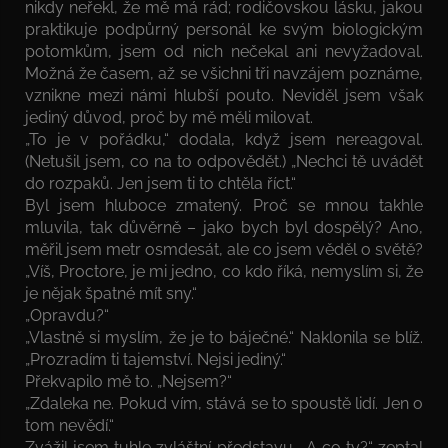
nikdy neřekl, že mě má rád; rodičovskou lásku, jakou
praktikuje podpůrný personál ke svým biologickým
potomkům, jsem od nich nečekal ani nevyžadoval.
Možná že časem, až se všichni tři navzájem poznáme,
vznikne mezi námi hlubší pouto. Neviděl jsem však
jediný důvod, proč by mě měli milovat.
„To je v pořádku,“ dodala, když jsem nereagoval.
(Netušil jsem, co na to odpovědět.) „Nechci tě uvádět
do rozpaků. Jen jsem ti to chtěla říct.“
Byl jsem hluboce zmatený. Proč se mnou takhle
mluvila, tak důvěrně – jako bych byl dospělý? Ano,
měřil jsem metr osmdesát, ale co jsem věděl o světě?
„Víš, Proctore, je mi jedno, co kdo říká, nemyslím si, že
je nějak špatné mít sny.“
„Opravdu?“
„Vlastně si myslím, že je to báječné.“ Naklonila se blíž.
„Prozradím ti tajemství. Nejsi jediný.“
Překvapilo mě to. „Nejsem?“
„Zdaleka ne. Pokud vím, stává se to spoustě lidí. Jen o
tom nevědí.“
Zvážil jsem tuhle zvláštní představu. „A co ty?“ zeptal