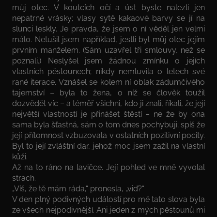
můj otec. V koutcích očí a úst byste nalezli jen
nepatrné vrásky; vlasy sytě kakaové barvy se jí na
slunci leskly. Je pravda, že jsem o ní věděl jen velmi
málo. Netušil jsem například, jestli byl můj otec jejím
prvním manželem. (Sám uzavřel tři smlouvy, než se
poznali.) Neslyšel jsem žádnou zmínku o jejích
vlastních pěstounech; nikdy nemluvila o letech své
rané iterace. Vznášel se kolem ní oblak zádumčivého
tajemství – byla to žena, o níž se člověk toužil
dozvědět víc – a téměř všichni, kdo ji znali, říkali, že její
největší vlastností je přinášet štěstí – ne že by ona
sama byla šťastná, sám o tom dnes pochybuji; spíš že
její přítomnost vzbuzovala v ostatních pozitivní pocity.
Byl to její zvláštní dar, jehož moc jsem zažil na vlastní
kůži.
Až na to ráno na lavičce. Její pohled ve mně vyvolal
strach.
„Víš, že tě mám ráda,“ pronesla, „viď?“
V den plný podivných událostí pro mě tato slova byla
ze všech nejpodivnější. Ani jeden z mých pěstounů mi