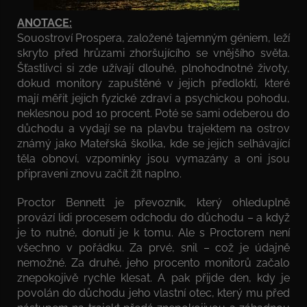
ANOTACE:
Souostroví Prospera, založené tajemným géniem, leží
skryto před hrůzami zhoršujícího se vnějšího světa.
Šťastlivci si zde užívají dlouhé, plnohodnotné životy,
dokud monitory zapuštěné v jejich předloktí, které
mají měřit jejich fyzické zdraví a psychickou pohodu,
neklesnou pod 10 procent. Poté se sami odeberou do
důchodu a vydají se na plavbu trajektem na ostrov
známý jako Mateřská školka, kde se jejich selhávající
těla obnoví, vzpomínky jsou vymazány a oni jsou
připraveni znovu začít žít naplno.
Proctor Bennett je převozník, který ohleduplně
provází lidi procesem odchodu do důchodu – a když
je to nutné, donutí je k tomu. Ale s Proctorem není
všechno v pořádku. Za prvé, snil – což je údajně
nemožné. Za druhé, jeho procento monitorů začalo
znepokojivě rychle klesat. A pak přijde den, kdy je
povolán do důchodu jeho vlastní otec, který mu před