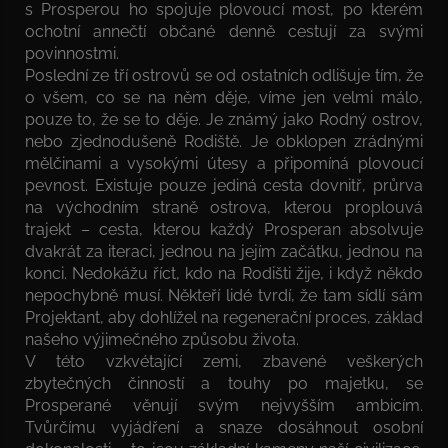
s Prosperou ho spojuje plovoucí most, po kterém
ochotní annečtí občané denně cestují za svými
povinnostmi.
Poslední ze tří ostrovů se od ostatních odlišuje tím, že
o všem, co se na něm děje, víme jen velmi málo,
pouze to, že se to děje. Je známý jako Rodný ostrov,
nebo zjednodušeně Rodiště. Je obklopen zrádnými
mělčinami a vysokými útesy a připomíná plovoucí
pevnost. Existuje pouze jediná cesta dovnitř, průrva
na východním straně ostrova, kterou proplouvá
trajekt – cesta, kterou každý Prosperan absolvuje
dvakrát za iteraci, jednou na jejím začátku, jednou na
konci. Nedokážu říct, kdo na Rodišti žije, i když někdo
nepochybně musí. Někteří lidé tvrdí, že tam sídlí sám
Projektant, aby dohlížel na regenerační proces, základ
našeho výjimečného způsobu života.
V této vzkvétající zemi, zbavené veškerých
zbytečných činností a touhy po majetku, se
Prosperané věnují svým nejvyšším ambicím.
Tvůrčímu vyjádření a snaze dosáhnout osobní