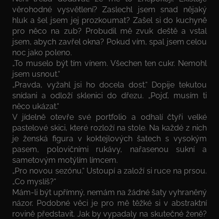
věrohodné vysvětlení? Zaslechl jsem snad nějaký
hluk a šel jsem jej prozkoumat? Zašel si do kuchyně
pro něco na zub? Probudil mě zvuk deště a vstal
jsem, abych zavřel okna? Pokud vím, spal jsem celou
noc jako poleno.
„To muselo být tím vínem. Všechen ten cukr. Nemohl
jsem usnout.“
„Pravda, vyžahl jsi ho docela dost.“ Dopije tekutou
snídani a odloží sklenici do dřezu. „Pojď, musím ti
něco ukázat.“
V jídelně otevře své portfolio a odhalí čtyři velké
pastelové skici, které rozloží na stole. Na každé z nich
je ženská figura v koktejlových šatech s vysokým
pasem, polovičními rukávy, nařasenou sukní a
sametovým motýlím límcem.
„Pro novou sezónu.“ Ustoupí a založí si ruce na prsou.
„Co myslíš?“
Mám-li být upřímný, nemám na žádné šaty vyhraněný
názor. Podobné věci je pro mě těžké si v abstraktní
rovině představit. Jak by vypadaly na skutečné ženě?