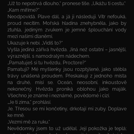
„Už to nepotrvá dlouho,“ pronese tiše. „Ukážu ti cestu.“
„Kam míříme?“
Neodpovídá. Plave dál, a já ji následuji. Vítr nefouká,
proud necítím. Mořská hladina znehybněla, jako by
ztuhla, jediným zvukem je jemné šplouchání vody
mezi našimi dlaněmi.
Ukazuje k nebi. „Vidíš to?“
Vyšla jediná zářivá hvězda. Jiná než ostatní – jasnější,
výraznější, s namodralým nádechem.
„Pamatuješ si tu hvězdu, Proctore?“
Pamatuji? Mé myšlenky jsou rozptýlené, jako stébla
trávy unášená proudem. Přeskakují z jednoho místa
na druhé, mísí se. Oceán, neosobní, inkoustově
nekonečný. Hvězda proniká oblohou jako maják.
Všechno je známé i neznámé, povědomé i cizí.
„Je ti zima,“ prohlásí.
Je. Třesou se mi končetiny, drkotají mi zuby. Doplave
ke mně.
„Vezmi mě za ruku.“
Nevědomky jsem to už udělal. Její pokožka je teplá;