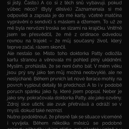
si jistý. Často.) A co si z těch snů vybavuji, pokud
vůbec něco? (Byly děsivé.) Zaznamenala si mé
odpovědi a zapsala je do mé karty, včetně matčina
vyprávění o sendviči s máslem a džemem. To už ze
mě byla nervózní troska se slzami na krajíčku. Vnitřně
jsem se přesvědčil, že mě z ordinace odvedou
rovnou na trajekt – že můj současný život, který
teprve začal, rázem skončil.
Ale nestalo se. Místo toho doktorka Patty odložila
kartu stranou a věnovala mi pohled plný uklidnění.
Myslím, prohlásila, že se není čeho bát. V mém věku
jsou prý sny jako ten můj možná neobvyklé, ale ne
neslýchané. Během prvních let nové iterace mohly na
povrch vyplout detaily té předchozí. A to i v podobě
poruch spánku jako ty, které jsem popsal. Neber je
jako sny, pokračovala doktorka Patty, ale jako ozvěny.
Zdroj sice utichl, ale zvuk přetrvává a odráží se v
mysli, dokud také nezmizí.
Nutno podoktnout, že přesně tak se situace víceméně
i vyvíjela. Během několika měsíců se podobné