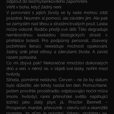
odplout do bezmyšlenkovitého zapomnění.
Věřit v boha, když žádný není.
V porovnání s jejich životy se ty naše mohou zdát
prázdné. Neumím si pomoci, ale závidím jim. Ale pak
se zamyslím nad tíhou a strastmi trvalých pout. Láska
může odeznít. Rodiče přežijí své děti. Tělo degraduje
nemilosrdnou kaskádou biologických strastí v
přehlídce bolesti. Pro podpůrný personál, zbavený
požehnání iterací, neexistuje možnost opakování,
žádný únik před otřesy a zákrutami života. A závist
rázem pohasíná.
Co mi zbývá pak? Nekonečné množství dokonalých
dnů a sen, v němž se, v objetí své lásky, nořím mezi
hvězdy.
Středa, poměrně nedávno. Červen – ne že by datum
bylo důležité, ale tehdy nastal ten den. Pomuchlané,
potem provlhlé prostěradlo; odplouvající noční můra
(moře, hvězdy); ranní přímořské světlo naplňující
ložnici jako zlatý plyn; já, Proctor Bennett –
Prosperan, manžel, převozník – otevřu oči a okamžitě
poznám, že dům je prázdný. Vstanu, protáhnu se,