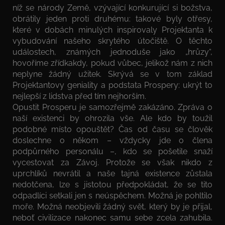
níž se národy Země, vzývající konkurující si božstva,
obrátily jeden proti druhému: takové byly otřesy,
které v dobách minulých inspirovaly Projektanta k
vybudování našeho skrytého útočiště. O těchto
událostech, známých jednoduše jako „hrůzy“,
hovoříme zřídkakdy, pokud vůbec, jelikož nám z nich
neplyne žádný užitek. Skrývá se v tom základ
Projektantovy geniality a podstata Prospery: ukrýt to
nejlepší z lidstva před tím nejhorším.
Opustit Prosperu je samozřejmě zakázáno. Zpráva o
naší existenci by ohrozila vše. Ale kdo by toužil
podobné místo opouštět? Čas od času se člověk
doslechne o někom – vždycky jde o člena
podpůrného personálu –, kdo se pošetile snaží
vycestovat za Závoj. Protože se však nikdo z
uprchlíků nevrátil a naše tajná existence zůstala
nedotčena, lze s jistotou předpokládat, že se tito
odpadlíci setkali jen s neúspěchem. Možná je pohltilo
moře. Možná neobjevili žádný svět, který by je přijal,
neboť civilizace nakonec samu sebe zcela zahubila.