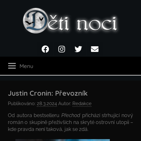
Přejít
k
obsahu
Děti
Facebook
Instagram
Twitter
Email
noci
Menu
Justin Cronin: Převozník
Publikováno:
28.3.2024
Autor:
Redakce
Od autora bestselleru
Přechod
přichází strhující nový
román o skupině přeživších na skryté ostrovní utopii –
kde pravda není taková, jak se zdá.