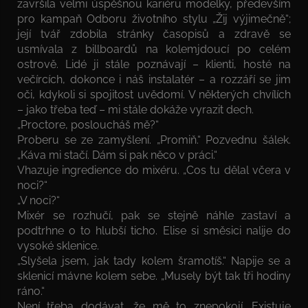
završila velmi úspěšnou kariéru modelky, především
pro kampaň Odboru životního stylu „Žij výjimečně“;
její tvář zdobila stránky časopisů a zdravě se
usmívala z billboardů na kolemjdoucí po celém
ostrově. Lidé ji stále poznávají – klienti, hosté na
večírcích, dokonce i náš instalatér – a rozzáří se jim
oči, kdykoli si spojitost uvědomí. V některých chvílích
– jako třeba teď – mi stále dokáže vyrazit dech.
„Proctore, posloucháš mě?“
Proberu se ze zamyšlení. „Promiň.“ Pozvednu šálek.
„Káva mi stačí. Dám si pak něco v práci.“
Vhazuje ingredience do mixéru. „Cos tu dělal včera v
noci?“
„V noci?“
Mixér se rozhučí, pak se stejně náhle zastaví a
podtrhne o to hlubší ticho. Elise si směsici nalije do
vysoké sklenice.
„Slyšela jsem, jak tady kolem šramotíš.“ Napije se a
sklenicí mávne kolem sebe. „Musely být tak tři hodiny
ráno.“
Není třeba dodávat, že mě to znepokojí. Existuje