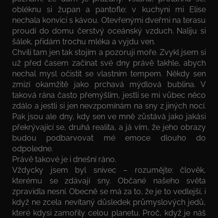
obléknu si župan a pantofle; v kuchyni mi Elise
nechala konvici s kávou. Otevřenými dveřmi na terasu
proudí do domu čerstvý oceánský vzduch. Naliju si
šálek, přidám trochu mléka a vyjdu ven.
Chvíli tam jen tak stojím a pozoruji moře. Zvykl jsem si
už před časem začínat své dny právě takhle, abych
nechal mysl očistit se vlastním tempem. Někdy sen
zmizí okamžitě jako prchavá mýdlová bublina. V
taková rána často přemýšlím, jestli se mi vůbec něco
zdálo a jestli si jen nevzpomínám na sny z jiných nocí.
Pak jsou ale dny, kdy sen ve mně zůstává jako jakási
překrývající se, druhá realita, a já vím, že jeho obrazy
budou podbarvovat mé emoce dlouho do
odpoledne.
Právě takové je i dnešní ráno.
Vždycky jsem byl snivec – rozumějte: člověk,
kterému se zdávají sny. Občané našeho světa
zpravidla nesní. Obecně se má za to, že je to vedlejší, i
když ne zcela nevítaný důsledek průmyslových jedů,
které kdysi zamořily celou planetu. Proč, když je náš