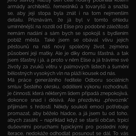
armády architektů, řemeslníků a tovaryšů a snažila
se, aby její stopa byla znát i na tom nejmenším
detailu. Přiznávám, že já byl v tomto ohledu
umírněnější; na rozdíl od Elise pro podobné záležitosti
nemám nadání a sám bych se spokojil s bydlením
poblíž města. Také jsem se obával vlivu jejích
pěstounů na náš nový společný život, zejména
působení její matky. Ale je díky domu šťastná, a tak
jsem šťastný i já, a proto v něm Elise a já trávíme své
životy za zvuků větru v palmových listech a šumění
bělostných vysokých vln na pláži kousek od nás.
Má práce generálního ředitele Odboru sociálních
smluv Šestého okrsku, oddělení výkonu rozhodnutí,
je činností, která některým lidem připadá znepokojivá,
dokonce snad i děsivá. Ale přezdívku „převozník“
přijímám s hrdostí. Někdy soukolí emocí potřebuje
promazat, aby běželo hladce, a já jsem tu od toho,
abych zasáhl – například když se starší občan, trpící
duševními poruchami typickými pro poslední roky
iterace, nedokáže odhodlat posunout se dál. To vás