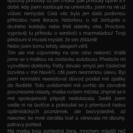
epizody přihodily už jen zřídka, pak přestaly úplně a v
době, kdy jsem nastoupil na univerzitu, jsem na ně už
vůbec nemyslel. Celá věc byla jen další podivnou
příhodou rané iterace, historkou, o níž žertujete u
druhého koktejlu nebo třetí sklenky vína. Proctore,
vyprávěj tu příhodu o sendviči s marmeládou! Tvoji
pěstouni si museli myslet, že ses zbláznil!
Nebo jsem tomu tehdy alespoň věřil.
Tím ale mé vzpomínky na ono ráno nekončí. Vrátili
jsme se s matkou na zastávku autobusu. Přestože mi
vysvětlení doktorky Patty dávalo smysl jen částečně
(ozvěna v mé hlavě?), cítil jsem nesmírnou úlevu. Byl
jsem normální; neexistoval důvod posílat mě zpátky
do Rodiště. Toto uvědomění mě uvrhlo do závratně
povznesené nálady, matka ovšem mlčela; zřejmě se k
mé spokojenosti připojit nedokázala. Seděl jsem
vedle ní na lavičce a pokoušel se ji přemluvit řadou
optimistických poznámek, ale bezvýsledně, až
nakonec ke mně obrátila tvář a věnovala mi dlouhý,
pátravý pohled.
Má matka byla pohledná žena, mnohem mladší než