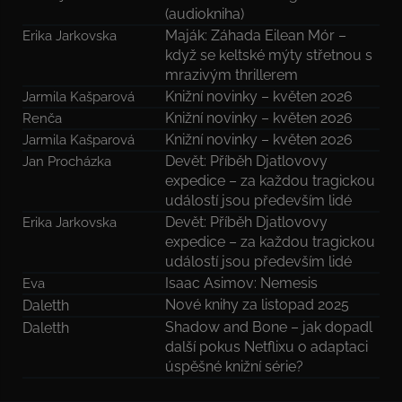
(audiokniha)
Maják: Záhada Eilean Mór –
Erika Jarkovska
když se keltské mýty střetnou s
mrazivým thrillerem
Knižní novinky – květen 2026
Jarmila Kašparová
Knižní novinky – květen 2026
Renča
Knižní novinky – květen 2026
Jarmila Kašparová
Devět: Příběh Djatlovovy
Jan Procházka
expedice – za každou tragickou
událostí jsou především lidé
Devět: Příběh Djatlovovy
Erika Jarkovska
expedice – za každou tragickou
událostí jsou především lidé
Isaac Asimov: Nemesis
Eva
Nové knihy za listopad 2025
Daletth
Shadow and Bone – jak dopadl
Daletth
další pokus Netflixu o adaptaci
úspěšné knižní série?