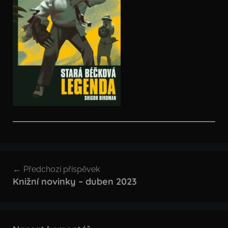
Navigace
Předchozí příspěvek
pro
Knižní novinky – duben 2023
příspěvek