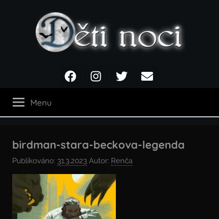
Přejít
k
obsahu
Děti
Facebook
Instagram
Twitter
Email
noci
Menu
birdman-stara-beckova-legenda
Publikováno:
31.3.2023
Autor:
Renča