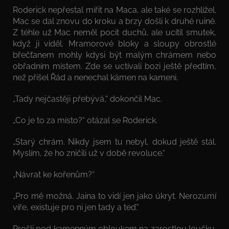
Roderick nepřestal mířit na Maca, ale také se rozhlížel.
Mac se dal znovu do kroku a brzy došli k druhé ruině.
Z téhle už Mac neměl pocit duchů, ale ucítil smutek,
když ji viděl. Mramorové bloky a sloupy obrostlé
břečťanem mohly kdysi být malým chrámem nebo
obřadním místem. Zde se uctívali bozi ještě předtím,
než přišel Řád a nenechal kámen na kameni.
„Tady nejčastěji přebývá,“ dokončil Mac.
„Co je to za místo?“ otázal se Roderick.
„Starý chrám. Nikdy jsem tu nebyl, dokud ještě stál.
Myslím, že ho zničili už v době revoluce.“
„Návrat ke kořenům?“
„Pro mě možná. Jaina to vidí jen jako úkryt. Nerozumí
víře, existuje pro ni jen tady a teď.“
Prošli pod kamenným obloukem na zarostlou loučku.