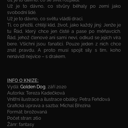
Už je to dávno, co stvůry běhaly po zemi jako
svobodní lidé.
Už je to dávno, co světu vládli draci.
Ti, co přežili, chtějí klid, život, jako každý jiný. Jenže je
tu Řád, který chce jen čisté a pase po měňavcích.
Řád, jehož členové ani sami neví, odkud se jejich víra
bere. Všichni jsou fanatici. Pouze jeden z nich chce
znát pravdu. A proto musí spojit síly s tím, koho
nenávidí nejvíce – s drakem.
INFO O KNIZE:
Vydá:
Golden Dog
, září 2020
Autorka: Tereza Kadečková
Vnitřní ilustrace a ilustrace obálky: Petra Feňďová
Grafická úprava a sazba: Michal Březina
Formát: brožovaná
Počet stran: 260
Žánr: fantasy