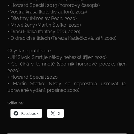
• Howard Speciál 2019 (hororový časopis)
• Vostrá krása (kolektiv autorů, 2019)
• Dítě tmy (Miroslav Pech, 2020)
• Mrtvé ženy (Martin Štefko, 2020)
• Dračí Hlídka (fantasy RPG, 2020)
• O dracích a lidech (Tereza Kadečková, září 2020)
Chystané publikace:
• Jiří Sivok: Smrt je někdy nehezká (říjen 2020)
• Co číhá v temnotě (sborník hororové poezie, říjen
2020)
• Howard Speciál 2020
• Martin Štefko: Nikdy se nepřestala usmívat (2.
upravené vydání, prosinec 2020)
Sdílet na:
Facebook
X