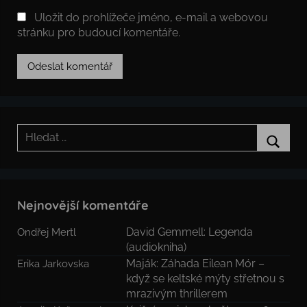
Uložit do prohlížeče jméno, e-mail a webovou
stránku pro budoucí komentáře.
Hledat:
Hledat
Nejnovější komentáře
David Gemmell: Legenda
Ondřej Mertl
(audiokniha)
Maják: Záhada Eilean Mór –
Erika Jarkovska
když se keltské mýty střetnou s
mrazivým thrillerem