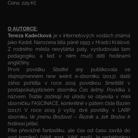
Cena: 229 Kč
O AUTORCE:
Tereza Kadečková
je v internetových vodách známá
jako Kadet. Narozena léta páně 1993 v Hradci Králové.
Z rodného města nevytáhla paty, vystudovala tam
pedagogiku a teď v něm mučí děti hodinami
angličtiny.
První povídku
Sladké sny
publikovala ve
stejnojmenném new weird e-sborníku (2013), další
zářez pořídila v roce 2015 povídkou
Smetiště
v
postapo­kalyptickém sborníku
Čas šelmy
. Povídka s
názvem
Trable začínají na úřadu
se objevila v mini
sborníčku FASCINACE, konkrétně v pátém čísle Bazén
(2017). V roce 2019 jí vyšly dvě povídky v LARP
sborníku
Ve jménu Brožova!
–
Řezník
a
Jak Brožov k
hrdinovi přišel
.
Píše převážně fantastiku, ale čas od času zavítá do
vod komiksů (Vějíř 2015, Vějíř 2016). Je redaktorkou