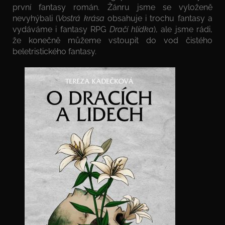
první fantasy román. Žánru jsme se vyloženě
nevyhýbali (
Vostrá krása
obsahuje i trochu fantasy a
vydáváme i fantasy RPG
Dračí hlídka
), ale jsme rádi,
že konečně můžeme vstoupit do vod čistého
beletristického fantasy.