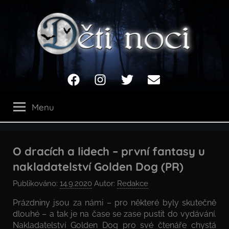
Přejít
k
obsahu
Děti
Facebook
Instagram
Twitter
Email
noci
Menu
O dracích a lidech – první fantasy u
nakladatelství Golden Dog (PR)
Publikováno:
14.9.2020
Autor:
Redakce
Prázdniny jsou za námi – pro některé byly skutečně
dlouhé – a tak je na čase se zase pustit do vydávání.
Nakladatelství Golden Dog pro své čtenáře chystá