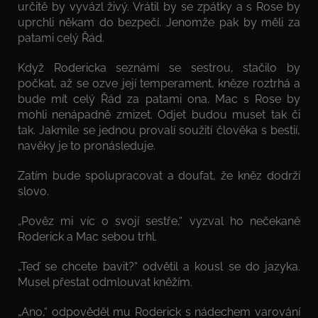
určitě by vyvázl živý. Vrátil by se zpátky a s Rose by
uprchli někam do bezpečí. Jenomže pak by měli za
patami celý Řád.
Když Rodericka seznámí se sestrou, stačilo by
počkat, až se ozve její temperament, kněze roztrhá a
bude mít celý Řád za patami ona. Mac s Rose by
mohli nenápadně zmizet. Odjet budou muset tak či
tak. Jakmile se jednou provalí soužití člověka s bestií,
navěky je to pronásleduje.
Zatím bude spolupracovat a doufat, že kněz dodrží
slovo.
„Pověz mi víc o svojí sestře,“ vyzval ho nečekaně
Roderick a Mac sebou trhl.
„Teď se chcete bavit?“ odvětil a kousl se do jazyka.
Musel přestat odmlouvat kněžím.
„Ano,“ odpověděl mu Roderick s nádechem varování