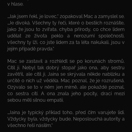
v hlase.
„Jak jsem řekl, je lovec,“ zopakoval Mac a zamyslel se.
„Je divoká. Všechny ty řeči, které o bestiích roznášíte,
jako že jsou to zvířata, chyba přírody, co chce lidem
udělat ze života peklo a nerozumí společnosti,
všechny ty lži, co jste lidem za ta léta nakukali, jsou v
jejím případě pravda.“
Mac se zastavil a rozhlédl se po korunách stromů.
Cítil ji. Nebyl tak dobrý stopař jako ona, aby sestru
zavětřil, ale cítil ji. Jaina se skrývala někde nablízku a
určitě o nich už věděla. Mac poznal, že je rozrušená.
Ozývalo se to v něm jen mírně, ale pokaždé poznal,
co sestra cítí. A ona znala jeho pocity, draci mezi
sebou měli silnou empatii.
„Jaina je typický příklad toho, před čím varujete lidi.
Vždycky byla, vždycky bude. Neposlouchá autority a
všechno řeší násilím.“