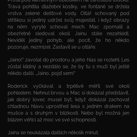
Tráva pohltila dlažební kostky, ve fontáně se držela
vrstva zelené dešťové vody. Oltář schovaný pod
stříškou si jediný udržel svůj majestát, i když obrazy
na něm vyryté schoval mech. Mac zpomalil a
obezřetně sledoval okolí. Jainu stále nezahlédl.
Neviděl jediný pohyb, ale pocit, že ho někdo
pozoruje, nezmizel. Zastavil se u oltáře.
„Jaino!“ zavolal do prostoru a jeho hlas se rozlehl. Les
zůstal klidný a nezdálo se, že by tu s muži byl ještě
někdo další. „Jaino, pojď sem!“
Roderick vyčkával a trpělivě měřil své okolí
pohledem. Nehnul brvou a Mac si dokázal představit,
jak dobrý lovec musel být, když dokázal zachovat
chladnou hlavu uprostřed lesa s jedním drakem na
mušce a s druhým v blízkosti. Nebo byl možná jen
blázen věřící až moc ve své schopnosti.
Jaina se neukázala dalších několik minut.