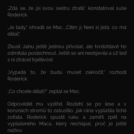
„Zdá se, že jsi svou sestru ztratil,“ konstatoval suše
Roderick.
„Je tady,“ ohradil se Mac. „Cítím ji. Není si jistá, co má
dělat.“
Zkusil Jainu ještě jednou přivolat, ale tvrdohlavě ho
odmítala poslechnout. Ještě se ani neobjevila a už teď
s ní ztrácel trpělivost.
„Vypadá to, že budu muset zakročit,“ rozhodl
Roderick.
„Co chcete dělat?“ zeptal se Mac.
Odpověděl mu výstřel. Rozlehl se po lese a v
korunách stromů to zašustilo, jak rána vyplašila tichá
zvířata. Roderick spustil ruku a zamířil zpět na
vyplašeného Maca, který nechápal, proč je ještě
naživu.