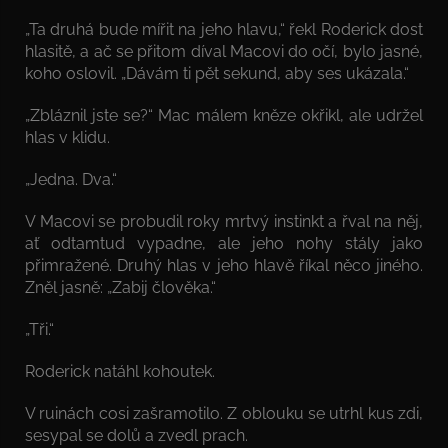
„Ta druhá bude mířit na jeho hlavu,“ řekl Roderick dost
hlasitě, a ač se přitom díval Macovi do očí, bylo jasné,
koho oslovil. „Dávám ti pět sekund, aby ses ukázala.“
„Zbláznil jste se?“ Mac málem kněze okřikl, ale udržel
hlas v klidu.
„Jedna. Dva.“
V Macovi se probudil roky mrtvý instinkt a řval na něj,
ať odtamtud vypadne, ale jeho nohy stály jako
přimražené. Druhý hlas v jeho hlavě říkal něco jiného.
Zněl jasně: „Zabij člověka.“
„Tři.“
Roderick natáhl kohoutek.
V ruinách cosi zašramotilo. Z oblouku se utrhl kus zdi,
sesypal se dolů a zvedl prach.