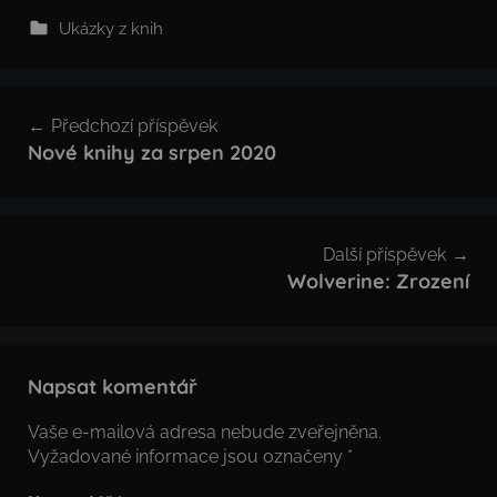
Ukázky z knih
Navigace
Předchozí příspěvek
pro
Nové knihy za srpen 2020
příspěvek
Další příspěvek
Wolverine: Zrození
Napsat komentář
Vaše e-mailová adresa nebude zveřejněna.
Vyžadované informace jsou označeny
*