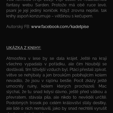
fantasy webu Sarden. Protože má obě ruce levé,
psaní je její jediný koníček. Když zrovna nepíše, tak
knihy aspoň konzumuje – většinou s kečupem.
Autorský FB:
www.facebook.com/kadetpise
UKÁZKA Z KNIHY:
Atmosféra v lese by se dala krájet. Ještě na kraji
všechno vypadalo v pořádku, ale čím hlouběji se
dostávali, tím tíživější vzduch byl. Ptáci přestali zpívat,
větve se nehýbaly a jen broukům pobíhajícím kolem
nevadilo, že jsou v rajónu bestie. Pocit zkázy ještě
umocnily ruiny, kolem kterých procházeli. Mac
slýchal, že tu snad kdysi dávno, ještě před válkou a
převratem, stávala pila, ale nikdo to nevěděl určitě.
Podobných trosek po celém království stály desítky,
ale lidé o nich nemluvili, jako by snad nechtěli vyrušit