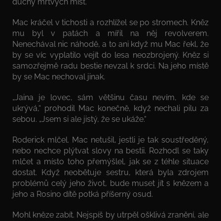
duchy mrtvých míst.
Mac kráčel v tichosti a rozhlížel se po stromech. Kněz
mu byl v patách a mířil na něj revolverem.
Nenechával nic náhodě, a to ani když mu Mac řekl, že
by se víc vyplatilo vejít do lesa neozbrojený. Kněz si
samozřejmě radu bestie nevzal k srdci. Na jeho místě
by se Mac nechoval jinak.
„Jaina je lovec, sám většinu času nevím, kde se
ukrývá,“ prohodil Mac konečně, když nechali pilu za
sebou. „Jsem si ale jistý, že se ukáže.“
Roderick mlčel. Mac netušil, jestli je tak soustředěný,
nebo nechce plýtvat slovy na bestii. Rozhodl se taky
mlčet a místo toho přemýšlel, jak se z téhle situace
dostat. Když neobětuje sestru, která byla zdrojem
problémů celý jeho život, bude muset jít s knězem a
jeho a Rosino dítě potká příšerný osud.
Mohl kněze zabít. Nejspíš by utrpěl ošklivá zranění, ale