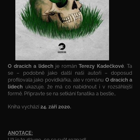
O dracích a lidech
je román
Terezy Kadečkové
. Ta
se – podobně jako další naši autoři – doposud
profilovala jako povídkářka, ale v románu
O dracích a
lidech
ukazuje, že má co nabídnout i v rozsáhlejší
formě. Připravte se na setkání fanatika a bestie…
Kniha vychází
24. září 2020.
ANOTACE:
Už je to dávno, co se svět rozpadl.