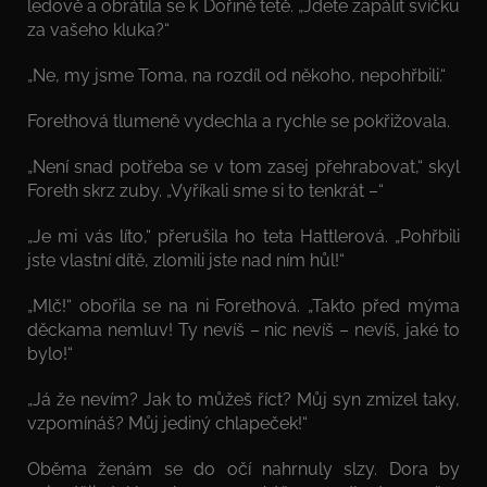
ledově a obrátila se k Dořině tetě. „Jdete zapálit svíčku
za vašeho kluka?“
„Ne, my jsme Toma, na rozdíl od někoho, nepohřbili.“
Forethová tlumeně vydechla a rychle se pokřižovala.
„Není snad potřeba se v tom zasej přehrabovat,“ skyl
Foreth skrz zuby. „Vyříkali sme si to tenkrát –“
„Je mi vás líto,“ přerušila ho teta Hattlerová. „Pohřbili
jste vlastní dítě, zlomili jste nad ním hůl!“
„Mlč!“ obořila se na ni Forethová. „Takto před mýma
děckama nemluv! Ty nevíš – nic nevíš – nevíš, jaké to
bylo!“
„Já že nevím? Jak to můžeš říct? Můj syn zmizel taky,
vzpomínáš? Můj jediný chlapeček!“
Oběma ženám se do očí nahrnuly slzy. Dora by