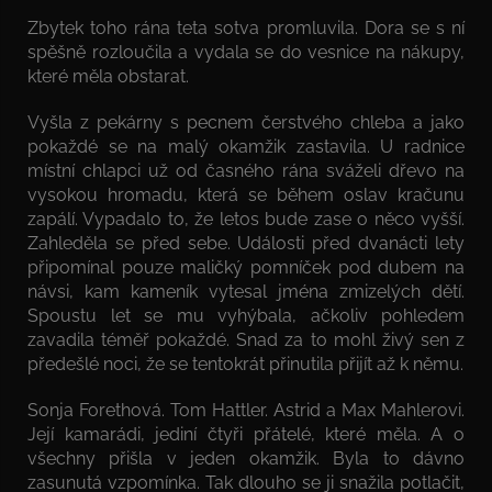
Zbytek toho rána teta sotva promluvila. Dora se s ní
spěšně rozloučila a vydala se do vesnice na nákupy,
které měla obstarat.
Vyšla z pekárny s pecnem čerstvého chleba a jako
pokaždé se na malý okamžik zastavila. U radnice
místní chlapci už od časného rána sváželi dřevo na
vysokou hromadu, která se během oslav kračunu
zapálí. Vypadalo to, že letos bude zase o něco vyšší.
Zahleděla se před sebe. Události před dvanácti lety
připomínal pouze maličký pomníček pod dubem na
návsi, kam kameník vytesal jména zmizelých dětí.
Spoustu let se mu vyhýbala, ačkoliv pohledem
zavadila téměř pokaždé. Snad za to mohl živý sen z
předešlé noci, že se tentokrát přinutila přijít až k němu.
Sonja Forethová. Tom Hattler. Astrid a Max Mahlerovi.
Její kamarádi, jediní čtyři přátelé, které měla. A o
všechny přišla v jeden okamžik. Byla to dávno
zasunutá vzpomínka. Tak dlouho se ji snažila potlačit,