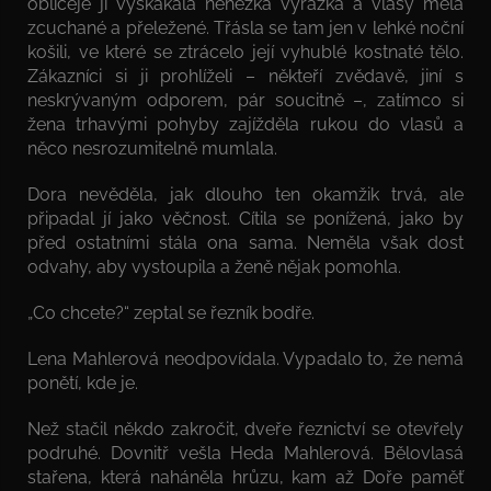
obličeje jí vyskákala nehezká vyrážka a vlasy měla
zcuchané a přeležené. Třásla se tam jen v lehké noční
košili, ve které se ztrácelo její vyhublé kostnaté tělo.
Zákazníci si ji prohlíželi – někteří zvědavě, jiní s
neskrývaným odporem, pár soucitně –, zatímco si
žena trhavými pohyby zajížděla rukou do vlasů a
něco nesrozumitelně mumlala.
Dora nevěděla, jak dlouho ten okamžik trvá, ale
připadal jí jako věčnost. Cítila se ponížená, jako by
před ostatními stála ona sama. Neměla však dost
odvahy, aby vystoupila a ženě nějak pomohla.
„Co chcete?“ zeptal se řezník bodře.
Lena Mahlerová neodpovídala. Vypadalo to, že nemá
ponětí, kde je.
Než stačil někdo zakročit, dveře řeznictví se otevřely
podruhé. Dovnitř vešla Heda Mahlerová. Bělovlasá
stařena, která naháněla hrůzu, kam až Doře paměť