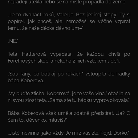
nejraději utekla nebo se na místě propadla do země.
„Je to dvanáct roků, Valerije. Bez jedinej stopy! Ty si
popírej, jak chceš, ale nemožeš se věčně vzpírat
temu, že naše děcka dávno um–“
„NE.“
Teta Hattlerová vypadala, že každou chvíli po
Forethových skočí a někoho z nich vztekem udeří.
„Sou rány, co bolí aj po rokách,“ vstoupila do hádky
bába Koberová.
„Vy buďte zticha, Koberová, je to vaše vina,“ otočila na
ni svou zlost teta. „Sama ste tu hádku vyprovokovala.“
Bába Koberová však uměla zdatně předstírat. „Já? O
čem to, děvenko, mluvíš?“
„Jistě, nevinná, jako vždy. Je mi z vás zle. Pojď, Dorko.“