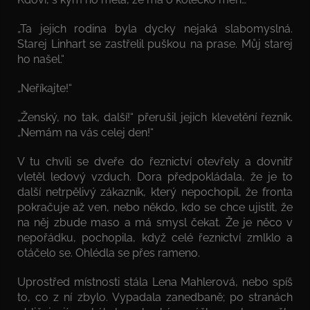
„Ta jejich rodina byla dycky nejaká slabomyslná.
Starej Linhart se zastřelil puškou na prase. Můj starej
ho našel.“
„Neříkajte!“
„Ženský, no tak, další!“ přerušil jejich klevetění řezník.
„Nemám na vás celej den!“
V tu chvíli se dveře do řeznictví otevřely a dovnitř
vletěl ledový vzduch. Dora předpokládala, že je to
další netrpělivý zákazník, který nepochopil, že fronta
pokračuje až ven, nebo někdo, kdo se chce ujistit, že
na něj zbude maso a má smysl čekat. Že je něco v
nepořádku, pochopila, když celé řeznictví zmlklo a
otáčelo se. Ohlédla se přes rameno.
Uprostřed místnosti stála Lena Mahlerová, nebo spíš
to, co z ní zbylo. Vypadala zanedbaně; po stranách