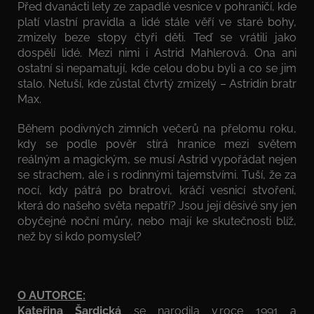
Před dvanácti lety ze zapadlé vesnice v pohraničí, kde
platí vlastní pravidla a lidé stále věří ve staré bohy,
zmizely beze stopy čtyři děti. Teď se vrátili jako
dospělí lidé. Mezi nimi i Astrid Mahlerová. Ona ani
ostatní si nepamatují, kde celou dobu byli a co se jim
stalo. Netuší, kde zůstal čtvrtý zmizelý – Astridin bratr
Max.
Během podivných zimních večerů na přelomu roku,
kdy se podle pověr stírá hranice mezi světem
reálným a magickým, se musí Astrid vypořádat nejen
se strachem, ale i s rodinnými tajemstvími. Tuší, že za
nocí, kdy pátrá po bratrovi, kráčí vesnicí stvoření,
která do našeho světa nepatří? Jsou její děsivé sny jen
obyčejné noční můry, nebo mají ke skutečnosti blíž,
než by si kdo pomyslel?
O AUTORCE:
Kateřina Šardická
se narodila v roce 1991 a