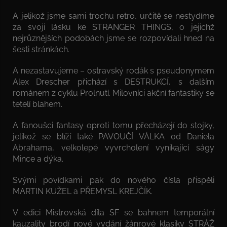
A jelikož jsme sami trochu retro, určitě se nestydíme
za svoji lásku ke STRANGER THINGS, o jejichž
nejrůznějších podobách jsme se rozpovídali hned na
šesti stránkách.
A nezastavujeme – ostravský rodák s pseudonymem
Alex Drescher přichází s DESTRUKCÍ, s dalším
románem z cyklu Prolnutí. Milovníci akční fantastiky se
tetelí blahem.
A fanoušci fantasy oproti tomu přecházejí do stojky,
jelikož se blíží také PAVOUČÍ VÁLKA od Daniela
Abrahama, velkolepé vyvrcholení vynikající ságy
Mince a dýka.
Svými povídkami pak do nového čísla přispěli
MARTIN KUŽEL a PŘEMYSL KREJČÍK.
V edici Mistrovská díla SF se bahnem temporální
kauzality brodí nové vydání žánrové klasiky STRÁŽ