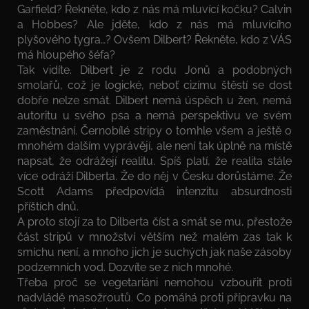
Garfield? Řekněte, kdo z nás má mluvící kočku? Calvin
a Hobbes? Ale jděte, kdo z nás má mluvícího
plyšového tygra…? Ovšem Dilbert? Řekněte, kdo z VÁS
má hloupého šéfa?
Tak vidíte. Dilbert je z rodu Jonů a podobných
smolařů, což je logické, neboť cizímu štěstí se dost
dobře nelze smát. Dilbert nemá úspěch u žen, nemá
autoritu u svého psa a nemá perspektivu ve svém
zaměstnání. Černobílé stripy o tomhle všem a ještě o
mnohém dalším vyprávějí, ale není tak úplně na místě
napsat, že odrážejí realitu. Spíš platí, že realita stále
více odráží Dilberta. Že do něj v Česku dorůstáme. Že
Scott Adams předpovídá intenzitu absurdnosti
příštích dnů.
A proto stojí za to Dilberta číst a smát se mu, přestože
část stripů v množství větším než malém zas tak k
smíchu není, a mnoho jich je suchých jak naše zásoby
podzemních vod. Dozvíte se z nich mnohé.
Třeba proč se vegetariáni nemohou vzbouřit proti
nadvládě masožroutů. Co pomáhá proti přípravku na