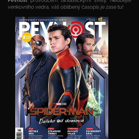
Pevnost
průvodcem fantastickými světy. Nedbejte
venkovního vedra, váš oblíbený časopis je zase tu!