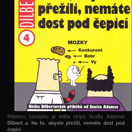
Přílohou časopisu je kniha stripů Scotta Adamse
Dilbert 4: Na to, abyste přežili, nemáte dost pod
čepicí