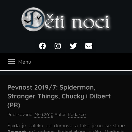
Přejít
k
obsahu
Děti
Facebook
Instagram
Twitter
Email
noci
Menu
Pevnost 2019/7: Spiderman,
Stranger Things, Chucky i Dilbert
(PR)
Publikováno:
28.6.2019
Autor:
Redakce
Spíďa je daleko od domova a také jemu se stane