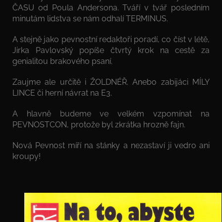
ČASU od Poula Andersona. Tváří v tvář posledním
minutám lidstva se nám odhalí TERMINUS.
A stejně jako pevnostní redaktoři poradí, co číst v létě,
Jirka Pavlovský popíše čtvrtý krok na cestě za
genialitou brakového psaní.
Zaujme ale určitě i ŽOLDNÉŘ. Anebo zabijáci MÍLY
LINCE či herní návrat na E3.
A hlavně budeme ve velkém vzpomínat na
PEVNOSTCON, protože byl zkrátka hrozně fajn.
Nová Pevnost míří na stánky a nezastaví ji vedro ani
kroupy!