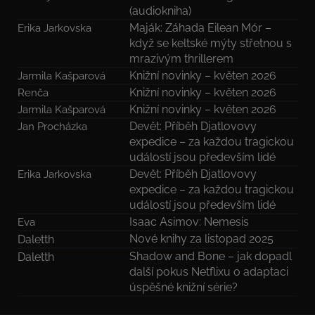
(audiokniha)
Maják: Záhada Eilean Mór –
Erika Jarkovska
když se keltské mýty střetnou s
mrazivým thrillerem
Knižní novinky – květen 2026
Jarmila Kašparová
Knižní novinky – květen 2026
Renča
Knižní novinky – květen 2026
Jarmila Kašparová
Devět: Příběh Djatlovovy
Jan Procházka
expedice – za každou tragickou
událostí jsou především lidé
Devět: Příběh Djatlovovy
Erika Jarkovska
expedice – za každou tragickou
událostí jsou především lidé
Isaac Asimov: Nemesis
Eva
Nové knihy za listopad 2025
Daletth
Shadow and Bone – jak dopadl
Daletth
další pokus Netflixu o adaptaci
úspěšné knižní série?