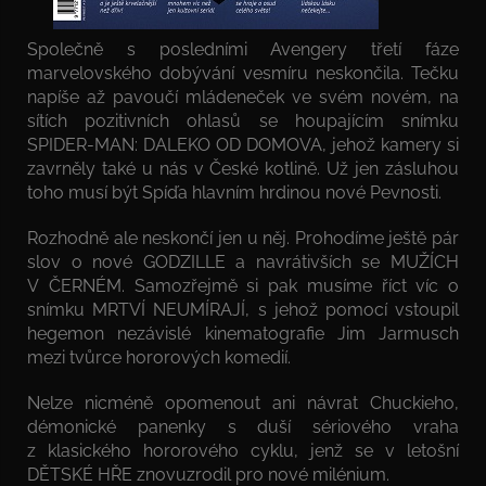
Společně s posledními Avengery třetí fáze
marvelovského dobývání vesmíru neskončila. Tečku
napíše až pavoučí mládeneček ve svém novém, na
sítích pozitivních ohlasů se houpajícím snímku
SPIDER-MAN: DALEKO OD DOMOVA, jehož kamery si
zavrněly také u nás v České kotlině. Už jen zásluhou
toho musí být Spíďa hlavním hrdinou nové Pevnosti.
Rozhodně ale neskončí jen u něj. Prohodíme ještě pár
slov o nové GODZILLE a navrátivších se MUŽÍCH
V ČERNÉM. Samozřejmě si pak musíme říct víc o
snímku MRTVÍ NEUMÍRAJÍ, s jehož pomocí vstoupil
hegemon nezávislé kinematografie Jim Jarmusch
mezi tvůrce hororových komedií.
Nelze nicméně opomenout ani návrat Chuckieho,
démonické panenky s duší sériového vraha
z klasického hororového cyklu, jenž se v letošní
DĚTSKÉ HŘE znovuzrodil pro nové milénium.