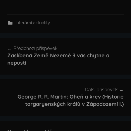
Literární aktuality
Navigace
Předchozí příspěvek
pro
Zaslíbená Země Nezemě 3 vás chytne a
nepustí
příspěvek
Další příspěvek
George R. R. Martin: Oheň a krev (Historie
targaryenských králů v Západozemí I.)