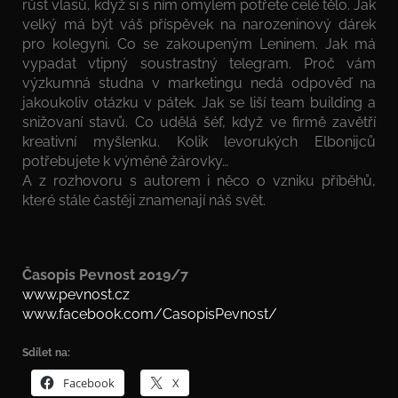
růst vlasů, když si s ním omylem potřete celé tělo. Jak
velký má být váš příspěvek na narozeninový dárek
pro kolegyni. Co se zakoupeným Leninem. Jak má
vypadat vtipný soustrastný telegram. Proč vám
výzkumná studna v marketingu nedá odpověď na
jakoukoliv otázku v pátek. Jak se liší team building a
snižovaní stavů. Co udělá šéf, když ve firmě zavětří
kreativní myšlenku. Kolik levorukých Elbonijců
potřebujete k výměně žárovky…
A z rozhovoru s autorem i něco o vzniku příběhů,
které stále častěji znamenají náš svět.
Časopis Pevnost 2019/7
www.pevnost.cz
www.facebook.com/CasopisPevnost/
Sdílet na:
Facebook
X