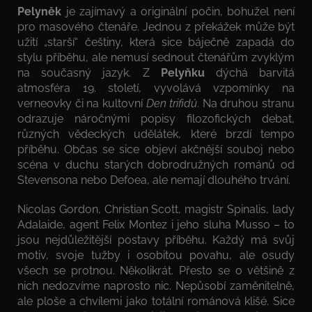
Pelyněk
je zajímavý a originální počin, bohužel není
pro masového čtenáře. Jednou z překážek může být
užití „starší“ češtiny, která sice báječně zapadá do
stylu příběhu, ale nemusí sednout čtenářům zvyklým
na současný jazyk. Z
Pelyňku
dýchá barvitá
atmosféra 19. století, vyvolává vzpomínky na
verneovky či na kultovní
Den trifidů
. Na druhou stranu
odrazuje náročnými popisy filozofických debat,
různých vědeckých udělátek, které brzdí tempo
příběhu. Občas se sice objeví akčnější souboj nebo
scéna v duchu starých dobrodružných románů od
Stevensona nebo Defoea, ale nemají dlouhého trvání.
Nicolas Gordon, Christian Scott, magistr Spinalis, lady
Adalaide, agent Felix Montez i jeho sluha Musso – to
jsou nejdůležitější postavy příběhu. Každý má svůj
motiv, svoje tužby i osobitou povahu, ale osudy
všech se protnou. Několikrát. Přesto se o většině z
nich nedozvíme naprosto nic. Nepůsobí zaměnitelně,
ale ploše a chvílemi jako totální románová klišé. Sice