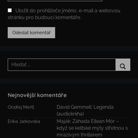
Uložit do prohlížeče jméno, e-mail a webovou
stránku pro budoucí komentáře.
Hledat:
Hledat
Nejnovější komentáře
David Gemmell: Legenda
Ondřej Mertl
(audiokniha)
Maják: Záhada Eilean Mór –
Erika Jarkovska
když se keltské mýty střetnou s
mrazivým thrillerem