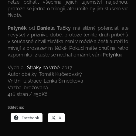
nelze odhalit všechna jejich tajemství najednou,
protože se jedná o trilogii, ale určitě by jim slušelo víc
života.
Pelyněk
od
Daniela Tučky
má slibný potenciál, ale
nevyšel v příznivé době, protože tenhle druh příběhů
v současné chvíli zkrátka není v módě a čeští autoři to
mívají s prosazením těžké. Pokud máte chuť na retro
vzpomínku, zkuste se nechat omámit vůní
Pelyňku
.
Vydalo:
Straky na vrbě
, 2017
Autor obálky: Tomáš Kučerovský
Vnitřní ilustrace: Lenka Šimečková
Vazba: brožovaná
416 stran / 250Kč
Sdílet na:
Facebook
X