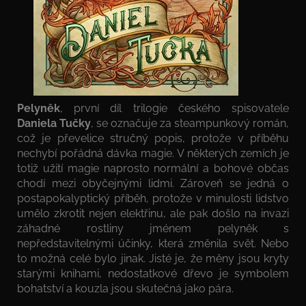
Pelyněk
, první díl trilogie českého spisovatele
Daniela Tučky
, se označuje za steampunkový román,
což je převelice stručný popis, protože v příběhu
nechybí pořádná dávka magie. V některých zemích je
totiž užití magie naprosto normální a bohové občas
chodí mezi obyčejnými lidmi. Zároveň se jedná o
postapokalyptický příběh, protože v minulosti lidstvo
umělo zkrotit nejen elektřinu, ale pak došlo na invazi
záhadné rostliny jménem pelyněk s
nepředstavitelnými účinky, která změnila svět. Nebo
to možná celé bylo jinak. Jisté je, že měny jsou kryty
starými knihami, nedostatkové dřevo je symbolem
bohatství a kouzla jsou skutečná jako pára.