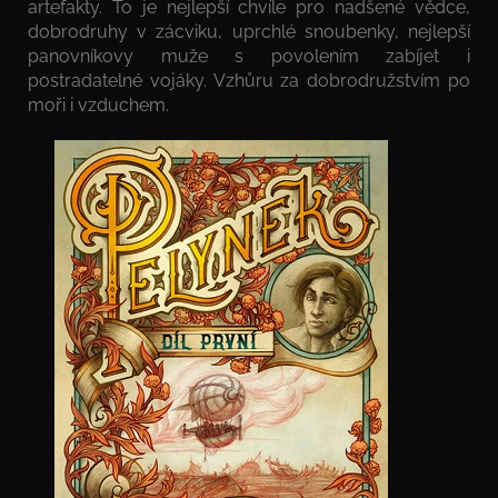
artefakty. To je nejlepší chvíle pro nadšené vědce,
dobrodruhy v zácviku, uprchlé snoubenky, nejlepší
panovníkovy muže s povolením zabíjet i
postradatelné vojáky. Vzhůru za dobrodružstvím po
moři i vzduchem.