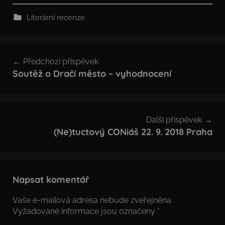
Literární recenze
Navigace
Předchozí příspěvek
pro
Soutěž o Dračí město – vyhodnocení
příspěvek
Další příspěvek
(Ne)tuctový CONiáš 22. 9. 2018 Praha
Napsat komentář
Vaše e-mailová adresa nebude zveřejněna.
Vyžadované informace jsou označeny
*