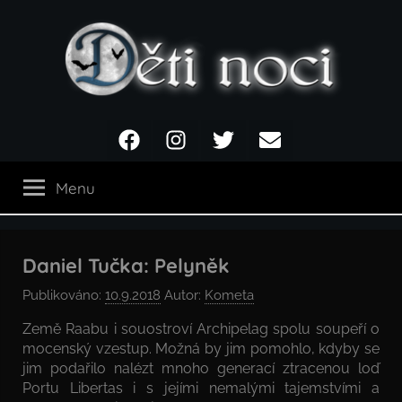
Přejít
k
obsahu
Děti
Facebook
Instagram
Twitter
Email
noci
Menu
Daniel Tučka: Pelyněk
Publikováno:
10.9.2018
Autor:
Kometa
Země Raabu i souostroví Archipelag spolu soupeří o
mocenský vzestup. Možná by jim pomohlo, kdyby se
jim podařilo nalézt mnoho generací ztracenou loď
Portu Libertas i s jejími nemalými tajemstvími a