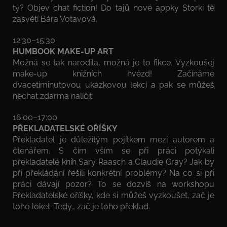
ty? Objev chat fiction! Do tajů nové appky Storki tě
zasvětí Bára Votavová.
12:30–15:30
HUMBOOK MAKE-UP ART
Možná se tak narodila, možná je to fikce. Vyzkoušej
make-up knižních hvězd! Začínáme
dvacetiminutovou ukázkovou lekcí a pak se můžeš
nechat zdarma nalíčit.
16:00–17:00
PŘEKLADATELSKÉ OŘÍŠKY
Překladatel je důležitým pojítkem mezi autorem a
čtenářem. S čím vším se při práci potýkali
překladatelé knih Sary Raasch a Claudie Gray? Jak by
při překládání řešili konkrétní problémy? Na co si při
práci dávají pozor? To se dozvíš na workshopu
Překladatelské oříšky, kde si můžeš vyzkoušet, zač je
toho loket. Tedy… zač je toho překlad.