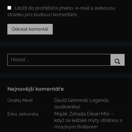
Uložit do prohlížeče jméno, e-mail a webovou
stránku pro budoucí komentáře.
Hledat:
Hledat
Nejnovější komentáře
David Gemmell: Legenda
Ondřej Mertl
(audiokniha)
Maják: Záhada Eilean Mór –
Erika Jarkovska
když se keltské mýty střetnou s
mrazivým thrillerem