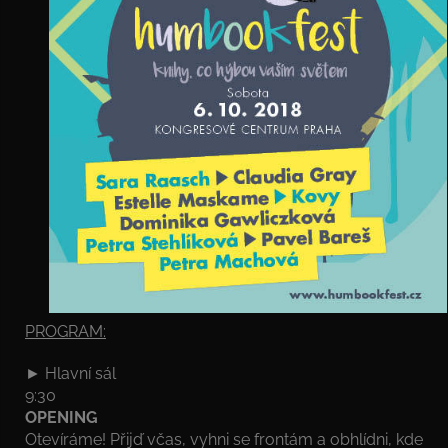
PROGRAM:
► Hlavní sál
9:30
OPENING
Otevíráme! Přijď včas, vyhni se frontám a obhlídni, kde