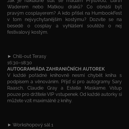
Jak je nákladné stát se madam Prýtovou, Darth
Waderem nebo Matkou draků? Co obnáší být
pravým cosplayerem? A kdo přišel na HumbookFest
v tom nejvychytanějším kostýmu? Dozvíte se na
besedě o cosplay a vyhlášení soutěže o nej
festivalový kostým.
► Chill-out Terasy
16:30–18:30
AUTOGRAMIÁDA ZAHRANIČNÍCH AUTOREK
V každé pořádné knihovně nesmí chybět kniha s
podpisem a věnováním. Přijď si pro autogramy Sary
Raasch, Claudie Gray a Estelle Maskame. Vstup
pouze pro držitele VIP vstupenek. Od každé autorky si
můžete vzít maximálně 2 knihy.
► Workshopový sál 1