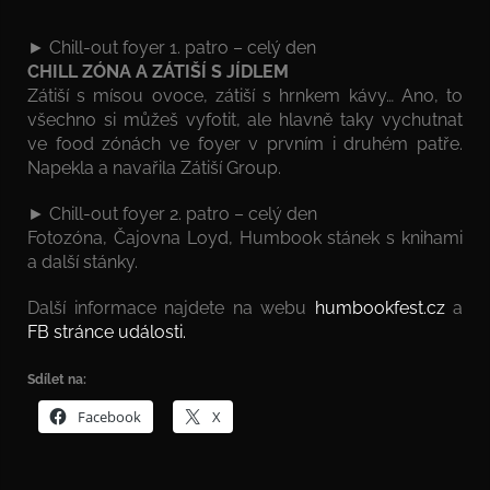
► Chill-out foyer 1. patro – celý den
CHILL ZÓNA A ZÁTIŠÍ S JÍDLEM
Zátiší s mísou ovoce, zátiší s hrnkem kávy… Ano, to
všechno si můžeš vyfotit, ale hlavně taky vychutnat
ve food zónách ve foyer v prvním i druhém patře.
Napekla a navařila Zátiší Group.
► Chill-out foyer 2. patro – celý den
Fotozóna, Čajovna Loyd, Humbook stánek s knihami
a další stánky.
Další informace najdete na webu
humbookfest.cz
a
FB stránce události.
Sdílet na:
Facebook
X