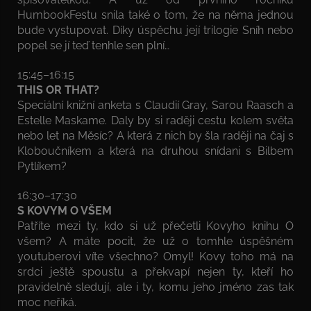
HumbookFestu snila také o tom, že na něma jednou
bude vystupovat. Díky úspěchu její trilogie Sníh nebo
popel se jí teď tenhle sen plní…
15:45–16:15
THIS OR THAT?
Speciální knižní anketa s Claudií Gray, Sarou Raasch a
Estelle Maskame. Daly by si raději cestu kolem světa
nebo let na Měsíc? A která z nich by šla raději na čaj s
Kloboučníkem a která na druhou snídani s Bilbem
Pytlíkem?
16:30–17:30
S KOVYM O VŠEM
Patříte mezi ty, kdo si už přečetli Kovyho knihu O
všem? A máte pocit, že už o tomhle úspěšném
youtuberovi víte všechno? Omyl! Kovy toho má na
srdci ještě spoustu a překvapí nejen ty, kteří ho
pravidelně sledují, ale i ty, komu jeho jméno zas tak
moc neříká.