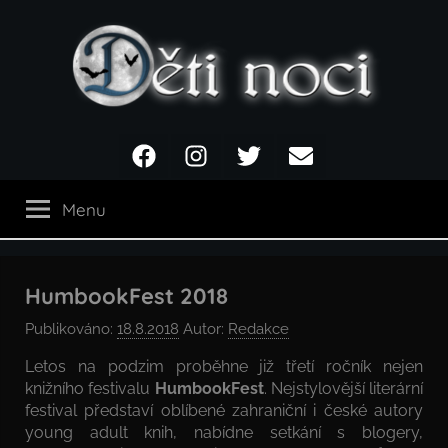
Přejít
k
obsahu
Děti
Facebook
Instagram
Twitter
Email
noci
Menu
HumbookFest 2018
Publikováno:
18.8.2018
Autor:
Redakce
Letos na podzim proběhne již třetí ročník nejen
knižního festivalu
HumbookFest
. Nejstylovější literární
festival představí oblíbené zahraniční i české autory
young adult knih, nabídne setkání s blogery,