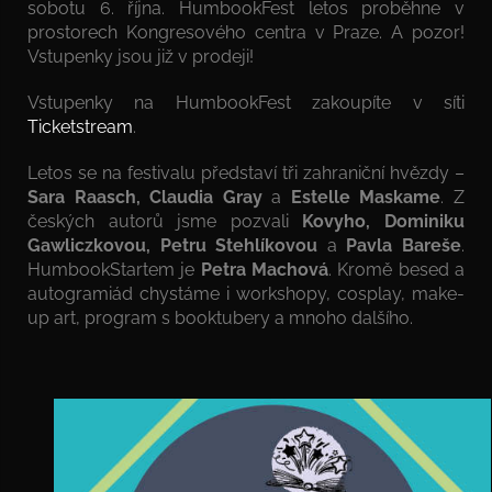
sobotu 6. října. HumbookFest letos proběhne v
prostorech Kongresového centra v Praze. A pozor!
Vstupenky jsou již v prodeji!
Vstupenky na HumbookFest zakoupíte v síti
Ticketstream
.
Letos se na festivalu představí tři zahraniční hvězdy –
Sara Raasch, Claudia Gray
a
Estelle Maskame
. Z
českých autorů jsme pozvali
Kovyho, Dominiku
Gawliczkovou, Petru Stehlíkovou
a
Pavla Bareše
.
HumbookStartem je
Petra Machová
. Kromě besed a
autogramiád chystáme i workshopy, cosplay, make-
up art, program s booktubery a mnoho dalšího.