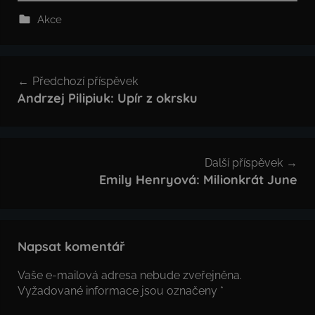
Akce
Navigace
Předchozí příspěvek
pro
Andrzej Pilipiuk: Upír z okrsku
příspěvek
Další příspěvek
Emily Henryová: Milionkrát June
Napsat komentář
Vaše e-mailová adresa nebude zveřejněna.
Vyžadované informace jsou označeny
*