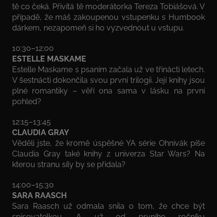
tě co čeká. Přivítá tě moderátorka Tereza Tobiášová. V
případě, že máš zakoupenou vstupenku s Humbook
dárkem, nezapomeň si ho vyzvednout u vstupu.
10:30–12:00
ESTELLE MASKAME
Estelle Maskame s psaním začala už ve třinácti letech.
V šestnácti dokončila svou první trilogii. Její knihy jsou
plné romantiky – věří ona sama v lásku na první
pohled?
12:15–13:45
CLAUDIA GRAY
Věděli jste, že kromě úspěšné YA série Ohnivák píše
Claudia Gray také knihy z univerza Star Wars? Na
kterou stranu síly by se přidala?
14:00–15:30
SARA RAASCH
Sara Raasch už odmala snila o tom, že chce být
spisovatelkou. A už od prvního ročníku