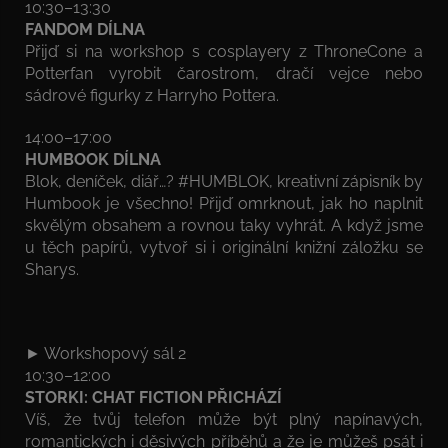
10:30–13:30
FANDOM DÍLNA
Přijď si na workshop s cosplayery z ThroneCone a
Potterfan vyrobit čarostrom, dračí vejce nebo
sádrové figurky z Harryho Pottera.
14:00–17:00
HUMBOOK DÍLNA
Blok, deníček, diář…? #HUMBLOK, kreativní zápisník by
Humbook je všechno! Přijď omrknout, jak ho naplnit
skvělým obsahem a rovnou taky vyhrát. A když jsme
u těch papírů, vytvoř si i originální knižní záložku se
Sharys.
► Workshopový sál 2
10:30–12:00
STORKI: CHAT FICTION PŘICHÁZÍ
Víš, že tvůj telefon může být plný napínavých,
romantických i děsivých příběhů a že je můžeš psát i