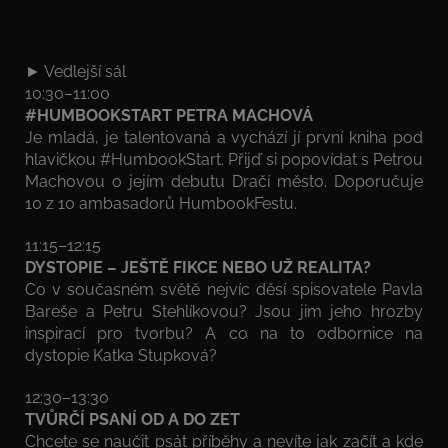
► Vedlejší sál
10:30–11:00
#HUMBOOKSTART PETRA MACHOVÁ
Je mladá, je talentovaná a vychází jí první kniha pod
hlavičkou #HumbookStart. Přijď si popovídat s Petrou
Machovou o jejím debutu Dračí město. Doporučuje
10 z 10 ambasadorů HumbookFestu.
11:15–12:15
DYSTOPIE – JEŠTĚ FIKCE NEBO UŽ REALITA?
Co v současném světě nejvíc děsí spisovatele Pavla
Bareše a Petru Stehlíkovou? Jsou jim jeho hrozby
inspirací pro tvorbu? A co na to odbornice na
dystopie Katka Stupková?
12:30–13:30
TVŮRČÍ PSANÍ OD A DO ZET
Chcete se naučit psát příběhy a nevíte jak začít a kde