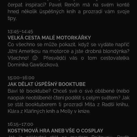
čerpat inspiraci? Pavel Renčín má na svém kontě
hned několik úspěšných knih a prozradí vám svoje
tipy.
13:45–14:45
VELKÁ CESTA MALÉ MOTORKÁŘKY
Co všechno se může pokazit, když se vydáte napříč
Jižní Amerikou na motorce a jste drobná blondýnka?
Všechno! 🙂 Přesvědčí vás o tom cestovatelka
Dominika Gawliczková.
15:00–16:00
JAK DĚLAT ÚSPĚŠNÝ BOOKTUBE
Baví tě booktube? Chceš své o své oblíbené (nebo
naopak neoblíbené) čtení podělit s celým světem? Jak
se stát booktuberem ti prozradí Míša z Radši knihu,
Klára z Klářiných knih a Molly v knize.
16:15–17:00
KOSTÝMOVÁ HRA ANEB VŠE O COSPLAY