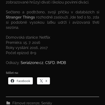
zobrazované hrůzy) dívat i školou povinní diváci.
Sečteno a podtrženo, svoji příčku v databázích si
Stranger Things
rozhodně zaslouží. Jde teď o to, zda
si podobně vysokou laťku udrží i avizovaná třetí
sezóna.
Domovská stanice: Netflix
Premiéra: 15. 7. 2016
Roky vysílání: 2016, 2017
Počet epizod: 8+9
Odkazy:
Serialzone.cz
,
CSFD
,
IMDB
Sdílet na:
Facebook
X
Filmové recenze
,
Seriály