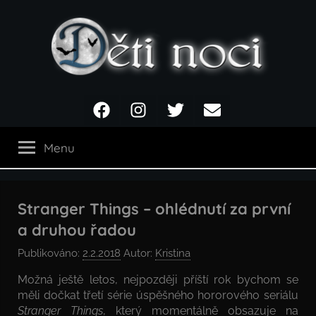
Přejít
k
obsahu
Děti
Facebook
Instagram
Twitter
Email
noci
Menu
Stranger Things – ohlédnutí za první
a druhou řadou
Publikováno:
2.2.2018
Autor:
Kristina
Možná ještě letos, nejpozději příští rok bychom se
měli dočkat třetí série úspěšného hororového seriálu
Stranger Things
, který momentálně obsazuje na