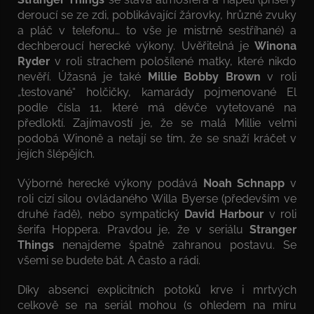
deroucí se ze zdi, poblikávající žárovky, hrůzné zvuky
a pláč v telefonu… to vše je mistrně sestříhané) a
dechberoucí herecké výkony. Uvěřitelná je
Winona
Ryder
v roli strachem pološílené matky, které nikdo
nevěří. Úžasná je také
Millie Bobby Brown
v roli
„testované“ holčičky, kamarády pojmenované El
podle čísla 11, které má děvče vytetované na
předloktí. Zajímavostí je, že se malá Millie velmi
podobá Winoně a netají se tím, že se snaží kráčet v
jejích šlépějích.
Výborné herecké výkony podává
Noah Schnapp
v
roli cizí silou ovládaného Willa Byerse (především ve
druhé řadě), nebo sympatický
David Harbour
v roli
šerifa Hoppera. Pravdou je, že v seriálu
Stranger
Things
nenajdeme špatně zahranou postavu. Se
všemi se budete bát. A často a rádi.
Díky absenci explicitních potoků krve i mrtvých
celkově se na seriál mohou (s ohledem na míru