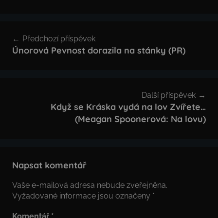
Navigace
Předchozí příspěvek
pro
Únorová Pevnost dorazila na stánky (PR)
příspěvek
Další příspěvek
Když se Kráska vydá na lov Zvířete…
(Meagan Spoonerová: Na lovu)
Napsat komentář
Vaše e-mailová adresa nebude zveřejněna.
Vyžadované informace jsou označeny
*
Komentář
*