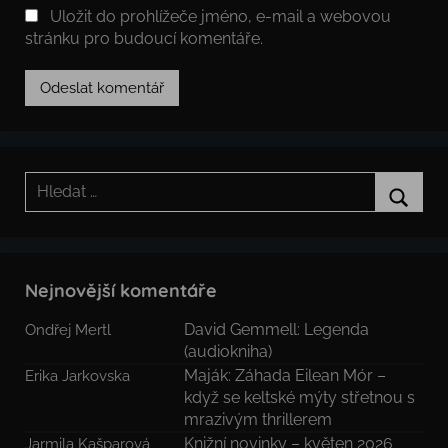
Uložit do prohlížeče jméno, e-mail a webovou
stránku pro budoucí komentáře.
Hledat:
Hledat
Nejnovější komentáře
David Gemmell: Legenda
Ondřej Mertl
(audiokniha)
Maják: Záhada Eilean Mór –
Erika Jarkovska
když se keltské mýty střetnou s
mrazivým thrillerem
Knižní novinky – květen 2026
Jarmila Kašparová