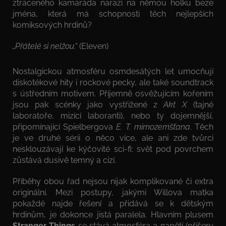
ztraceného kamaráda narazí na němou holku beze
jména, která má schopnosti těch nejlepších
komiksových hrdinů?
„Přátelé si nelžou.“
(Eleven)
Nostalgickou atmosféru osmdesátých let umocňují
diskotékové hity i rockové pecky, ale také soundtrack
s ústředním motivem. Příjemně osvěžujícím kořením
jsou pak scénky jako vystřižené z
Akt X
(tajné
laboratoře, mizící laboranti), nebo ty dojemnější,
připomínající Spielbergova
E. T. mimozemšťana
. Těch
je ve druhé sérii o něco více, ale ani zde tvůrci
nesklouzávají ke kýčovité sci-fi; svět pod povrchem
zůstává dusivě temný a cizí.
Příběhy obou řad nejsou nijak komplikované či extra
originální. Mezi postupy, jakými Willova matka
pokaždé najde řešení a přidává se k dětským
hrdinům, je dokonce jistá paralela. Hlavním plusem
Stranger Things
se stává atmosféra a napětí (příšery