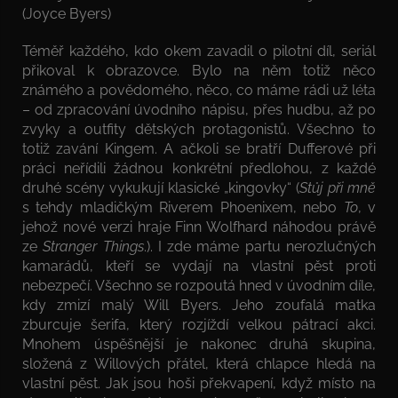
(Joyce Byers)
Téměř každého, kdo okem zavadil o pilotní díl, seriál
přikoval k obrazovce. Bylo na něm totiž něco
známého a povědomého, něco, co máme rádi už léta
– od zpracování úvodního nápisu, přes hudbu, až po
zvyky a outfity dětských protagonistů. Všechno to
totiž zavání Kingem. A ačkoli se bratří Dufferové při
práci neřídili žádnou konkrétní předlohou, z každé
druhé scény vykukují klasické „kingovky“ (
Stůj při mně
s tehdy mladičkým Riverem Phoenixem, nebo
To
, v
jehož nové verzi hraje Finn Wolfhard náhodou právě
ze
Stranger Things
.). I zde máme partu nerozlučných
kamarádů, kteří se vydají na vlastní pěst proti
nebezpečí. Všechno se rozpoutá hned v úvodním díle,
kdy zmizí malý Will Byers. Jeho zoufalá matka
zburcuje šerifa, který rozjíždí velkou pátrací akci.
Mnohem úspěšnější je nakonec druhá skupina,
složená z Willových přátel, která chlapce hledá na
vlastní pěst. Jak jsou hoši překvapení, když místo na