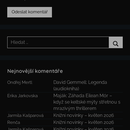
Hledat:
Hledat
Nejnovější komentáře
David Gemmell: Legenda
Ondřej Mertl
(audiokniha)
Maják: Záhada Eilean Mór –
Erika Jarkovska
když se keltské mýty střetnou s
mrazivým thrillerem
Knižní novinky – květen 2026
Jarmila Kašparová
Knižní novinky – květen 2026
Renča
Knižní novinky – květen 2026
Jarmila Kašparová