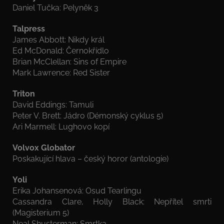
Daniel Tučka: Pelyněk 3
Talpress
James Abbott: Nikdy král
Ed McDonald: Černokřídlo
Brian McClellan: Sins of Empire
Mark Lawrence: Red Sister
Triton
David Eddings: Tamuli
Peter V. Brett: Jádro (Démonský cyklus 5)
Ari Marmell: Lughovo kopí
Volvox Globator
Poskakující hlava – český horor (antologie)
Yoli
Erika Johansenová: Osud Tearlingu
Cassandra Clare, Holly Black: Nepřítel smrti
(Magisterium 5)
Neal Shusterman: Smrtka