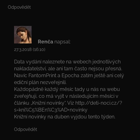
Odpovědět
Renča
napsal:
27.3.2018 (16.10)
Data vydání naleznete na webech jednotlivých
nakladatelství, ale ani tam často nejsou přesná.
Navíc FantomPrint a Epocha zatím ještě ani celý
ediční plán nezveřejnili.
Každopádně každý měsíc tady u nás na webu
zveřejňuji, co má vyjít v následujícím měsíci v
článku „Knižní novinky“. Viz
http://deti-noci.cz/?
s=kni%C5%BEn%C3%AD+novinky
Knižní novinky na duben vyjdou tento týden.
Odpovědět