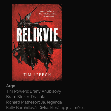
Argo
Tim Powers: Brány Anubisovy
Bram Stoker: Dracula
Richard Matheson: Já, legenda
Kelly Barnhillová: Dívka, která upíjela měsíc