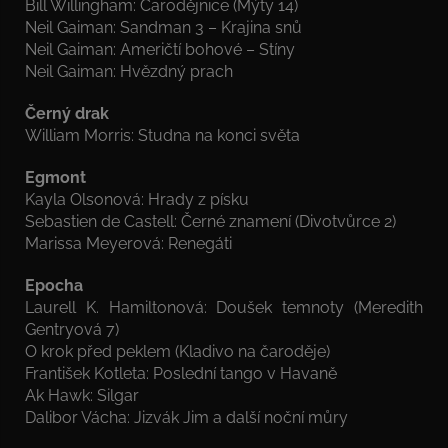
Bill Willingham: Čarodějnice (Mýty 14)
Neil Gaiman: Sandman 3 – Krajina snů
Neil Gaiman: Američtí bohové – Stíny
Neil Gaiman: Hvězdný prach
Černý drak
William Morris: Studna na konci světa
Egmont
Kayla Olsonová: Hrady z písku
Sebastien de Castell: Černé znamení (Divotvůrce 2)
Marissa Meyerová: Renegáti
Epocha
Laurell K. Hamiltonová: Doušek temnoty (Meredith
Gentryová 7)
O krok před peklem (Kladivo na čaroděje)
František Kotleta: Poslední tango v Havaně
Ak Hawk: Silgar
Dalibor Vácha: Jizvák Jim a další noční můry