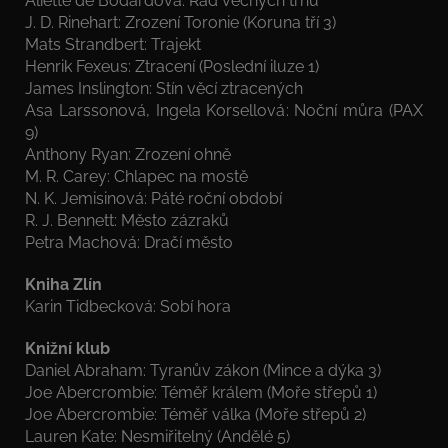
Aliette de Bodardová: Řád věčných trnů
J. D. Rinehart: Zrození Toronie (Koruna tří 3)
Mats Strandbert: Trajekt
Henrik Fexeus: Ztracení (Poslední iluze 1)
James Inslington: Stín věcí ztracených
Asa Larssonová, Ingela Korsellová: Noční můra (PAX
9)
Anthony Ryan: Zrození ohně
M. R. Carey: Chlapec na mostě
N. K. Jemisinová: Páté roční období
R. J. Bennett: Město zázraků
Petra Machová: Dračí město
Kniha Zlín
Karin Tidbecková: Sobí hora
Knižní klub
Daniel Abraham: Tyranův zákon (Mince a dýka 3)
Joe Abercrombie: Téměř králem (Moře střepů 1)
Joe Abercrombie: Téměř válka (Moře střepů 2)
Lauren Kate: Nesmiřitelný (Andělé 5)