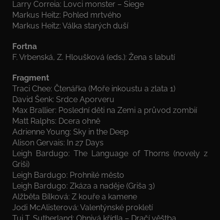
Larry Correia: Lovci monster – Siege
Markus Heitz: Pohled mrtvého
Markus Heitz: Válka starých duší
Fortna
F. Vrbenská, Z. Hloušková (eds.): Žena s labutí
Fragment
Traci Chee: Čtenářka (Moře inkoustu a zlata 1)
David Šenk: Srdce Aporveru
Max Brallier: Poslední děti na Zemi a průvod zombií
Matt Ralphs: Dcera ohně
Adrienne Young: Sky in the Deep
Alison Gervais: In 27 Days
Leigh Bardugo: The Language of Thorns (novely z
Griši)
Leigh Bardugo: Prohnilé město
Leigh Bardugo: Zkáza a naděje (Griša 3)
Alžběta Bílková: Z kouře a kamene
Jodi McAlisterová: Valentýnské prokletí
Tui T. Sutherland: Ohnivá křídla – Dračí věštba