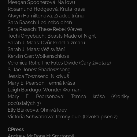
Meagan Spoonerová: Na lovu
Rosamund Hodgeová: Krutá krása
Alwyn Hamiltonová: Zrádce trůnu
Sara Raasch: Led nebo oheň
Sara Raasch: These Rebel Waves
Tochi Onyebuchi: Beasts Made of Night
Sarah J. Maas: Dvůr křídel a zmaru
Sarah J. Maas: Věž svítání
Kerstin Gier: Wolkenschloss
Veronica Roth: The Fates Divide (Čáry života 2)
S. Jae-Jones: Shadowssong
Jessica Townsend: Nikdyuš
Mary E. Pearson: Temná krása
Leigh Bardugo: Wonder Woman
Mary E. Pearsonová: Temná krása (Kroniky
pozůstalých 3)
Elly Blakeová: Ohnivá krev
Victoria Schwabová: Temný duel (Divoká píseň 2)
CPress
Andrew McDonald: Smrtonoš