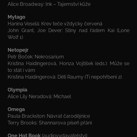
Alice Broadway: Ink – Tajemství kůže
Mytago
Hanina Veselá: Krev teče vždycky červená
John Grant, Joe Dever: Stíny nad řádem Kai (Lone
Wolf 1)
Netopejr
Petr Boček: Nekrosarium
Kristina Haidingerová, Honza Vojtíšek (eds.): Může se
to stát i vám
Kristina Haidingerová: Děti Raumy (Ti nepohřbení 2)
Olympia
Alice Lily Neradová: Michael
Omega
Paula Brackston: Návrat čarodějnice
Terry Brooks: Shannarova píseň přání
One Hot Book
(audiovydavatelství)