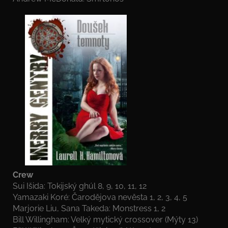
Crew
Sui Išida: Tokijský ghúl 8, 9, 10, 11, 12
Yamazaki Koré: Čarodějova nevěsta 1, 2, 3, 4, 5
Marjorie Liu, Sana Takeda: Monstress 1, 2
Bill Willingham: Velký mytický crossover (Mýty 13)