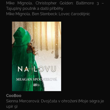
Mike Mignola, Christopher Golden: Baltimore 3 –
Tajuplný poutník a další příběhy
Mike Mignola, Ben Stenbeck: Lovec čarodějnic
CooBoo
Sienna Mercerová: Dvojčata v ohrožení (Moje ségra je
upír 9)