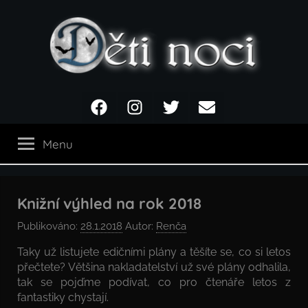
Přejít
k
obsahu
Děti
Facebook
Instagram
Twitter
Email
noci
Menu
Knižní výhled na rok 2018
Publikováno:
28.1.2018
Autor:
Renča
Taky už listujete edičními plány a těšíte se, co si letos
přečtete? Většina nakladatelství už své plány odhalila,
tak se pojďme podívat, co pro čtenáře letos z
fantastiky chystají.