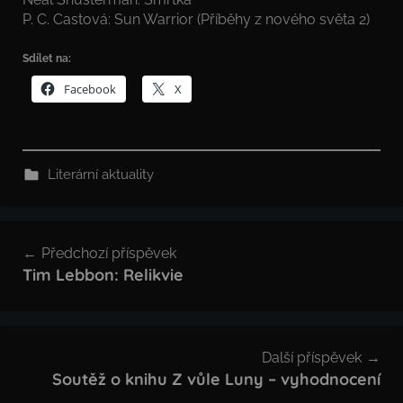
P. C. Castová: Sun Warrior (Příběhy z nového světa 2)
Sdílet na:
Facebook
X
Literární aktuality
Navigace
Předchozí příspěvek
pro
Tim Lebbon: Relikvie
příspěvek
Další příspěvek
Soutěž o knihu Z vůle Luny – vyhodnocení