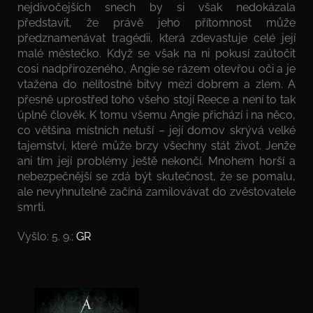
nejdivočejších snech by si však nedokázala
představit, že právě jeho přítomnost může
předznamenávat tragédii, která zdevastuje celé její
malé městečko. Když se však na ni pokusí zaútočit
cosi nadpřirozeného, Angie se rázem otevřou oči a je
vtažena do nelítostné bitvy mezi dobrem a zlem. A
přesně uprostřed toho všeho stojí Reece a není to tak
úplně člověk. K tomu všemu Angie přichází i na něco,
co většina místních netuší – její domov skrývá velké
tajemství, které může brzy všechny stát život. Jenže
ani tím její problémy ještě nekončí. Mnohem horší a
nebezpečnější se zdá být skutečnost, že se pomalu,
ale nevyhnutelně začíná zamilovávat do zvěstovatele
smrti.
Vyšlo: 5. 9.;
GR