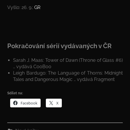
Vyšlo: 26. 9.;
GR
Pokračování sérií vydávaných v ČR
Sarah J. Maas: Tower of Dawn (Throne of Glass #6)
… vydává CooBoo
Leigh Bardugo: The Language of Thorns: Midnight
Tales and Dangerous Magic … vydává Fragment
Sdílet na:
Facebook
X