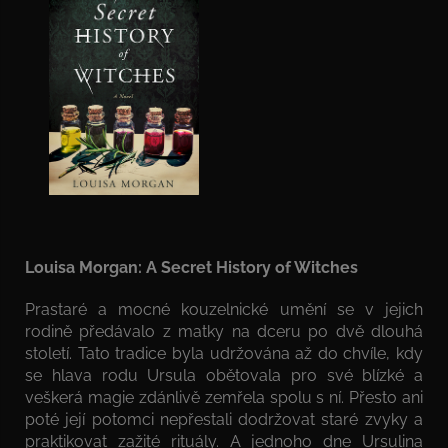
Louisa Morgan: A Secret History of Witches
Prastaré a mocné kouzelnické umění se v jejich
rodině předávalo z matky na dceru po dvě dlouhá
století. Tato tradice byla udržována až do chvíle, kdy
se hlava rodu Ursula obětovala pro své blízké a
veškerá magie zdánlivě zemřela spolu s ní. Přesto ani
poté její potomci nepřestali dodržovat staré zvyky a
praktikovat zažité rituály. A jednoho dne Ursulina