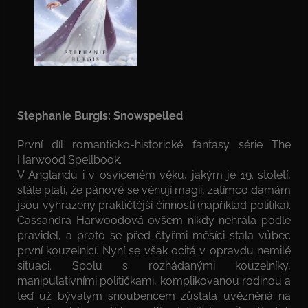
Stephanie Burgis: Snowspelled
První díl romanticko-historické fantasy série The
Harwood Spellbook.
V Anglandu i v osvíceném věku, jakým je 19. století,
stále platí, že pánové se věnují magii, zatímco dámám
jsou vyhrazeny praktičtější činnosti (například politika).
Cassandra Harwoodová ovšem nikdy nehrála podle
pravidel, a proto se před čtyřmi měsíci stala vůbec
první kouzelnicí. Nyní se však ocitá v opravdu nemilé
situaci. Spolu s rozhádanými kouzelníky,
manipulativními političkami, komplikovanou rodinou a
teď už bývalým snoubencem zůstala uvězněná na