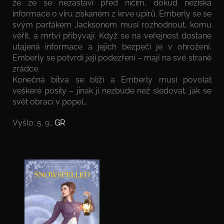
že ze se nezastaví před ničím, dokud nezíská
informace o viru získaném z krve upírů. Emberly se se
svým parťákem Jacksonem musí rozhodnout, komu
věřit, a mrtví přibývají. Když se na veřejnost dostane
utajená informace a jejich bezpečí je v ohrožení,
Emberly se potvrdí její podezření – mají na své straně
zrádce.
Konečná bitva se blíží a Emberly musí povolat
veškeré posily – jinak jí nezbude než sledovat, jak se
svět obrací v popel…
Vyšlo: 5. 9.;
GR