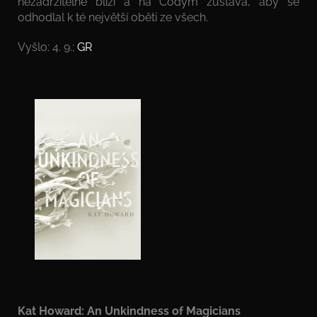
nezadržitelně blíží a na Codym zůstává, aby se
odhodlal k té největší oběti ze všech.
Vyšlo: 4. 9.;
GR
Kat Howard: An Unkindness of Magicians