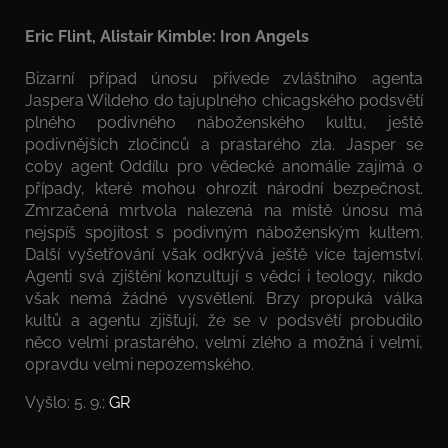
Eric Flint, Alistair Kimble: Iron Angels
Bizarní případ únosu přivede zvláštního agenta
Jaspera Wildeho do tajuplného chicagského podsvětí
plného podivného náboženského kultu, ještě
podivnějších zločinců a prastarého zla. Jasper se
coby agent Oddílu pro vědecké anomálie zajímá o
případy, které mohou ohrozit národní bezpečnost.
Zmrzačená mrtvola nalezená na místě únosu má
nejspíš spojitost s podivným náboženským kultem.
Další vyšetřování však odkrývá ještě více tajemství.
Agenti svá zjištění konzultují s vědci i teology, nikdo
však nemá žádné vysvětlení. Brzy propuká válka
kultů a agentu zjišťují, že se v podsvětí probudilo
něco velmi prastarého, velmi zlého a možná i velmi,
opravdu velmi nepozemského.
Vyšlo: 5. 9.;
GR