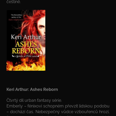
češtině.
Keri Arthur: Ashes Reborn
Čtvrtý díl urban fantasy série.
Emberly – fénixovi schopném převzít lidskou podobu
– dochází čas. Nebezpečný vůdce vzbouřenců hrozí,