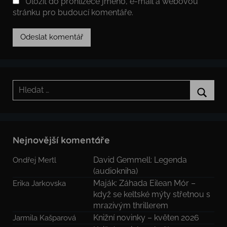
Uložit do prohlížeče jméno, e-mail a webovou
stránku pro budoucí komentáře.
Hledat:
Hledat
Nejnovější komentáře
David Gemmell: Legenda
Ondřej Mertl
(audiokniha)
Maják: Záhada Eilean Mór –
Erika Jarkovska
když se keltské mýty střetnou s
mrazivým thrillerem
Knižní novinky – květen 2026
Jarmila Kašparová