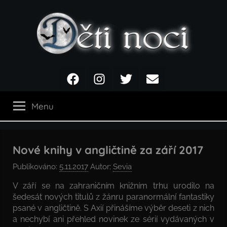
Přejít
k
obsahu
Děti
Facebook
Instagram
Twitter
Email
noci
Menu
Nové knihy v angličtině za září 2017
Publikováno:
5.11.2017
Autor:
Sevia
V září se na zahraničním knižním trhu urodilo na
šedesát nových titulů z žánru paranormální fantastiky
psané v angličtině. S Axií přinášíme výběr deseti z nich
a nechybí ani přehled novinek ze sérií vydávaných v