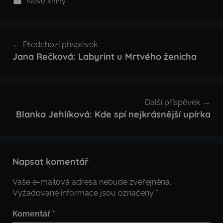
Nové knihy
Navigace
Předchozí příspěvek
pro
Jana Rečková: Labyrint u Mrtvého ženicha
příspěvek
Další příspěvek
Blanka Jehlíková: Kde spí nejkrásnější upírka
Napsat komentář
Vaše e-mailová adresa nebude zveřejněna.
Vyžadované informace jsou označeny
*
Komentář
*