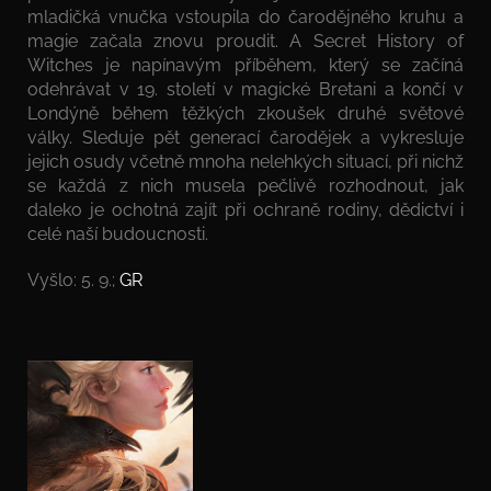
mladičká vnučka vstoupila do čarodějného kruhu a
magie začala znovu proudit. A Secret History of
Witches je napínavým příběhem, který se začíná
odehrávat v 19. století v magické Bretani a končí v
Londýně během těžkých zkoušek druhé světové
války. Sleduje pět generací čarodějek a vykresluje
jejich osudy včetně mnoha nelehkých situací, při nichž
se každá z nich musela pečlivě rozhodnout, jak
daleko je ochotná zajít při ochraně rodiny, dědictví i
celé naší budoucnosti.
Vyšlo: 5. 9.;
GR