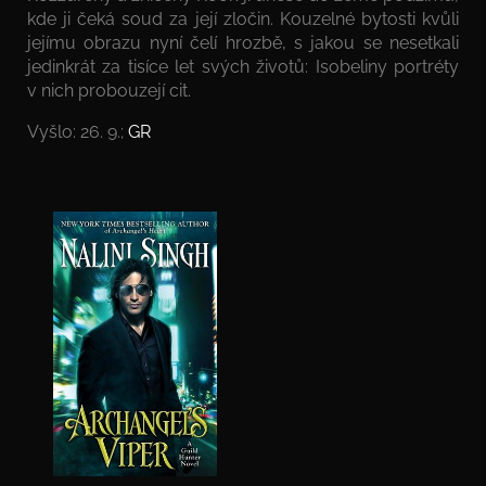
kde ji čeká soud za její zločin. Kouzelné bytosti kvůli
jejímu obrazu nyní čelí hrozbě, s jakou se nesetkali
jedinkrát za tisíce let svých životů: Isobeliny portréty
v nich probouzejí cit.
Vyšlo: 26. 9.;
GR