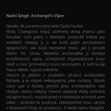
Nalini Singh: Archangel’s Viper
Desátý díl paranormální série Guild Hunter.
Holly Changová, kdysi zlomená dívka známá jako
Smutek, nyní pátrá v temném podsvětí města po
andělích. Hledají ji, a ne kvůli jejím pochybným
spojencům, ale kvůli neznámé moci, jež jí proudí
žilami. Po útoku šíleného archanděla jí zůstala
krvežíznivost upíra, schopnost zhypnotizovat svou
oběť a moc proměnit ji svým kousnutím. A teď na její
hlavu někdo vypsal odměnu.
Venom je jedním z osobních strážců archanděla
Rafaela a je stejně nebezpečný jako svůdný. Staletí
starý upír s řezáky plnými jedu smrtelnějšího než
Hollyin. Jenže i kdyby Venom dokázal Holly ochránit
od jejích lovců, možná před ní nedokáže ochránit sám
sebe – protože ta podivná, nebezpečná moc ukrytá
v hlubinách Holly se probouzí… A nikdo není v bezpečí.