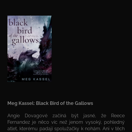
Meg Kassel: Black Bird of the Gallows
Angie Dovagové začíná být jasné, že Reece
Fernandez je něco víc než jenom vysoký, pohledný
atlet, kterému padají spolužačky k nohám. Ani v těch