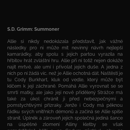
S.D. Grimm: Summoner
Allie si nikdy nedokázala představit, jak vážné
následky pro ni může mít nevinný návrh nejlepší
kamarádky, aby spolu s jejich partou vyrazila na
hřbitov hrát zvláštní hru. Allie při ní totiž nejen dokáže
najít mrtvé, ale umí i přivolat jejich duše. A jedna z
nich po ní žádá víc, než je Allie ochotná dát. Naštěstí je
tu Cody Burkhart, kluk od vedle, který může být
klíčem k její záchraně. Pomáhá Allie vyrovnat se se
smrtí matky, ale jako její nově přidělený Strážce má
také za úkol chránit ji před nebezpečnými a
pomstychtivými přízraky. Jenže i Cody má pěknou
řádku svých vnitřních démonů a začíná se Allie spíše
stranit. Úplněk a zároveň jejich společná jediná šance
na úspěšné zlomení Alliny kletby se však