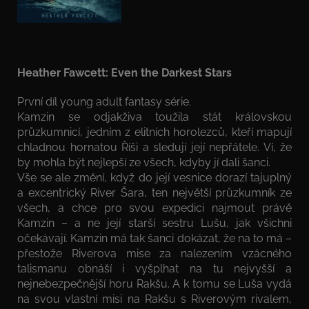
Heather Fawcett: Even the Darkest Stars
První díl young adult fantasy série.
Kamzin se odjakživa toužila stát královskou
průzkumnicí, jedním z elitních horolezců, kteří mapují
chladnou hornatou Říši a sledují její nepřátele. Ví, že
by mohla být nejlepší ze všech, kdyby jí dali šanci.
Vše se ale změní, když do její vesnice dorazí tajuplný
a excentrický River Šara, ten největší průzkumník ze
všech, a chce pro svou expedici najmout právě
Kamzin – a ne její starší sestru Lušu, jak všichni
očekávají. Kamzin má tak šanci dokázat, že na to má –
přestože Riverova mise za nalezením vzácného
talismanu obnáší i vyšplhat na tu nejvyšší a
nejnebezpečnější horu Rakšu. A k tomu se Luša vydá
na svou vlastní misi na Rakšu s Riverovým rivalem,