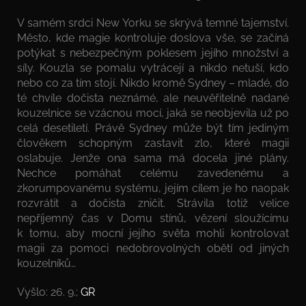
V samém srdci New Yorku se skrývá temné tajemství.
Město, kde magie kontroluje doslova vše, se začíná
potýkat s nebezpečným poklesem jejího množství a
síly. Kouzla se pomalu vytrácejí a nikdo netuší, kdo
nebo co za tím stojí. Nikdo kromě Sydney – mladé, do
té chvíle dočista neznámé, ale neuvěřitelně nadané
kouzelnice se vzácnou mocí, jaká se neobjevila už po
celá desetiletí. Právě Sydney může být tím jediným
člověkem schopným zastavit zlo, které magii
oslabuje. Jenže ona sama má docela jiné plány.
Nechce pomáhat celému zavedenému a
zkorumpovanému systému, jejím cílem je ho naopak
rozvrátit a dočista zničit. Strávila totiž velice
nepříjemný čas v Domu stínů, vězení sloužícímu
k tomu, aby mocní jejího světa mohli kontrolovat
magii za pomoci nedobrovolných obětí od jiných
kouzelníků…
Vyšlo: 26. 9.;
GR