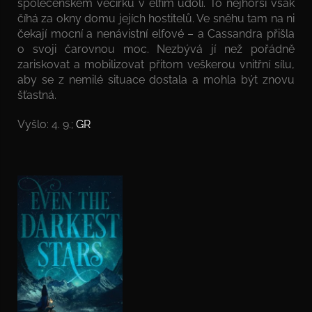
společenském večírku v elfím údolí. To nejhorší však
číhá za okny domu jejích hostitelů. Ve sněhu tam na ni
čekají mocní a nenávistní elfové – a Cassandra přišla
o svoji čarovnou moc. Nezbývá jí než pořádně
zariskovat a mobilizovat přitom veškerou vnitřní sílu,
aby se z nemilé situace dostala a mohla být znovu
šťastná.
Vyšlo: 4. 9.;
GR