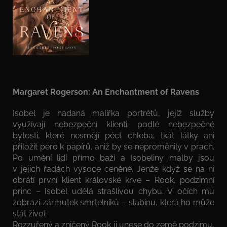
Margaret Rogerson: An Enchantment of Ravens
Isobel je nadaná malířka portrétů, jejíž služby
využívají nebezpeční klienti: podlé nebezpečné
bytosti, které nesmějí péct chleba, tkát látky ani
přiložit pero k papírů, aniž by se neproměnily v prach.
Po umění lidí přímo baží a Isobeliny malby jsou
v jejich řadách vysoce ceněné. Jenže když se na ni
obrátí první klient královské krve – Rook, podzimní
princ – Isobel udělá strašlivou chybu. V očích mu
zobrazí zármutek smrtelníků – slabinu, která ho může
stát život.
Rozzuřený a zničený Rook ji unese do země podzimu,