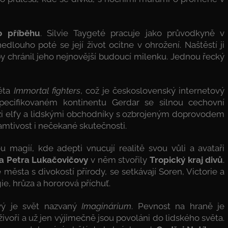
o příběhu
. Silvie Taygeté pracuje jako průvodkyně v
edlouho poté se její život ocitne v ohrožení. Naštěstí ji
by chránil jeho nejnovější budoucí milenku. Jednou řecký
ěta
Immortal fighters
, což je československý internetový
specifikovaném kontinentu Gerdar se silnou cechovní
ezi elfy a lidskými obchodníky s ozbrojeným doprovodem
amtivost i nečekané skutečnosti.
 magií, kde adepti vnucují realitě svou vůli a avataři
 a Petra Lukačovičovy
v něm stvořily
Tropický kraj divů
.
města s divokostí přírody, se setkávají Soren, Victorie a
e, hrůza a hororová příchuť.
ový je svět nazvaný
Imaginárium
. Pevnost na hraně je
ivoří a už jen výjimečně jsou povoláni do lidského světa.