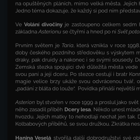
na opuštěných pláních, mimo velká města. Jejich hrd
Jedno téma dokazuje, že každý si pod ním představ
Ve
Volání divočiny
je zastoupeno celkem sedm her
základna
Asterionu
se čtyřmi a hned po ní
Svět pot
Prvním světem je
Taria
, která vznikla v roce 199
doby českého pozdního středověku s výskytem magi
draky, pak druidy a nakonec i se svými sousedy. D
Zemská stezka spojující dvě důležitá města vede 
svou paní a její dceru. Po stezce cestují i bratr Ko
magie velice brzy ukáže svou odvrácenou tvář, ob
„padání z bláta do louže“. Povídka přináší největší
Asterion
byl stvořen v roce 1999 a proslul jako svět 
něho zasadil příběh
Dcery lesa
. Někdo unesl mlad
hvozdu. Jejich matky to nehodlají nechat jen tak. 
Kolbabových příběhů, se svou družkou. Zkrátka nes
Hanina Veselá
stvořila další dobrodružství své o