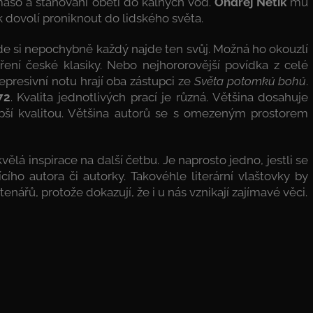
 maso a stahování obětí do kalných vod.
Ondřej Netík
mu
 dovolí proniknout do lidského světa.
kde si nepochybně každý najde ten svůj. Možná ho okouzlí
ření české klasiky. Nebo nejhororovější povídka z celé
presivní notu hrají oba zástupci ze
Světa potomků bohů
.
72
. Kvalita jednotlivých prací je různá. Většina dosahuje
pší kvalitou. Většina autorů se s omezeným prostorem
á inspirace na další četbu. Je naprosto jedno, jestli se
ího autora či autorky. Takovéhle literární vlaštovky by
nářů, protože dokazují, že i u nás vznikají zajímavé věci.