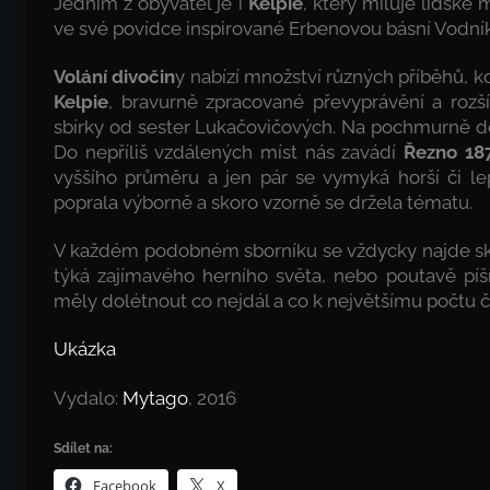
Jedním z obyvatel je i
Kelpie
, který miluje lidské
ve své povídce inspirované Erbenovou básní Vodník
Volání divočin
y nabízí množství různých příběhů, 
Kelpie
, bravurně zpracované převyprávění a rozší
sbírky od sester Lukačovičových. Na pochmurně de
Do nepříliš vzdálených míst nás zavádí
Řezno 18
vyššího průměru a jen pár se vymyká horší či le
poprala výborně a skoro vzorně se držela tématu.
V každém podobném sborníku se vždycky najde skvěl
týká zajímavého herního světa, nebo poutavě píšíc
měly dolétnout co nejdál a co k největšímu počtu čte
Ukázka
Vydalo:
Mytago
, 2016
Sdílet na:
Facebook
X