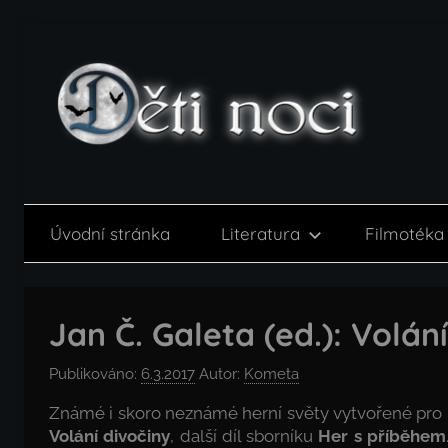
Přejít
k
obsahu
Děti
noci
Úvodní stránka
Literatura
Filmotéka
Jan Č. Galeta (ed.): Volán
Publikováno:
6.3.2017
Autor:
Kometa
Známé i skoro neznámé herní světy vytvořené pro rů
Volání divočiny
, další díl sborníku
Her s příběhem