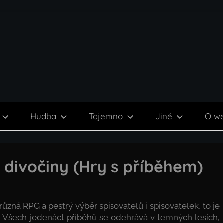
Hudba
Tajemno
Jiné
O w
í divočiny (Hry s příběhem)
zná RPG a pestrý výběr spisovatelů i spisovatelek, to je
. Všech jedenáct příběhů se odehrává v temných lesích,