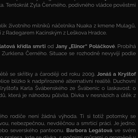
ka. Tentokrát Zyla Červného, podivného vládce pověstmi
lik životního milníků náčelníka Nuaka z kmene Mulagů,
tví z Radegarem Kacinským z Leškova Hradce.
latová křídla smrti
od
Jany „Elinor“ Poláčkové
. Probíhá
 Zurklena Černého. Situace se rozhodně nevyvíjí podle
ětě se skřítky a čaroději od roku 2009.
Jonáš a Kryštof
lice blízko k nadpřirozené alternativní realitě. Duchovní
 Kryštofa Karla Švábenského ze Švábenic o laskavost: o
, která je náhodou půlvíla. Dívka v nesnázích a útěk z
ého rodiče není žádná výhoda. Ti si totiž potomky se
avou, nebezpečnou, nevděčnou a smrtící práci. Je jedno,
 nebo severského panteonu.
Barbora Legátová
ve svém
o pralesa, kde se dívka, s nočními můrami o proměně v