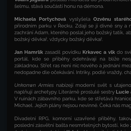
šelmu, stává součástí honu na démona.
Michaela Portychová
vyslyšela
Ozvěnu staréh
přírodním parku v Řecku. Zdají se jí divné sny a n
zachrání Adam, kterého poslal jeho božský tatík, a
božský děvkař, vždycky božský děvkař.
Jan Hamrlík
zasadil povídku
Krkavec a vlk
do sv
portál, kde se příběhy odehrávají na blíže ne
základnou. Střet ras není nic nového a jednání m
nedopadne dle očekávání. Intriky, podlé vraždy, ch
Unkonwn Armies
nabízejí moderní svět s utajenou
naplňují archetypy. Literárně proslulé sestry
Lucie
V ruinách zábavního parku, kde se střetává hranice 
Michael. Jejich plány nejsou nevinné. Čeká nás magi
Divadelní RPG, komorní uzavřené příběhy, tak
poslední zásvětní bašta nesmrtelných bytostí, kde ž