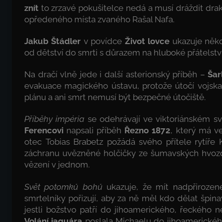
znít
to zrzavé pokušitelce nedá a musí dráždit dra
opředeného místa zvaného Rašal Nafa.
Jakub Štádler
v povídce
Život lovce
ukazuje něko
od dětství do smrti s důrazem na hluboké přátels
Na dračí vlně jede i další asterionský příběh –
Šar
evakuace magického ústavu, protože útočí vojska
plánu a ani smrt nemusí být bezpečné útočiště.
Příběhy impéria
se odehrávají ve viktoriánském sv
Ferencovi
napsali příběh
Řezno 1872
, který má ve
otec Tobias Brabetz požádá svého přítele rytíře
záchranu uvězněné holčičky ze šumavských hvozdů
vězení v jednom.
Svět potomků bohů
ukazuje, že mít nadpřirozen
smrtelníky pořizují, aby za ně měl kdo dělat špin
jestli božstvo patří do jihoamerického, řeckého
Volání jaguára
poslala Michaelu do jihoamerickéh