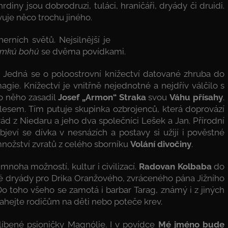
iny jsou dobrodruzi, tuláci, hraničáři, dryády či druidi.
uje něco trochu jiného.
ních světů. Nejsilnější je
omků bohů
se dvěma povídkami.
8. Jedná se o poloostrovní knížectví datované zhruba do
e. Knížectví je vnitřně nejednotné a nejdřív válčilo s
o něho zasadil
Josef „Armon“ Straka
svou
Váhu přísahy
.
lesem. Tím putuje skupinka ozbrojenců, která doprovází
nrád z Niedaru a jeho dva společníci Lešek a Jan. Přírodní
jeví se dívka v nesnázích a postavy si užijí i pověstné
 množství zvratů z celého sborníku
Volání divočiny
.
mnoha možností, kultur i civilizací.
Radovan Kolbaba
do
é dryády pro Drika Oranžového, zvráceného pána Jižního
Do toho všeho se zamotá i barbar Tarag, známý i z jiných
ahejte rodičům na děti nebo poteče krev.
blíbené psioničky Magnólie. I v povídce
Mé jméno bude