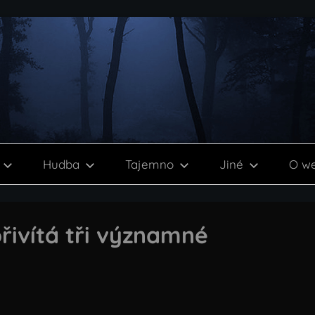
Hudba
Tajemno
Jiné
O w
řivítá tři významné