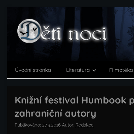
Přejít
k
obsahu
Děti
noci
Úvodní stránka
Literatura
Filmotéka
Knižní festival Humbook p
zahraniční autory
Publikováno:
27.9.2016
Autor:
Redakce