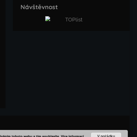
Návštěvnost
V pořádku
íváním tohoto webu s tím souhlasíte.
Více informací