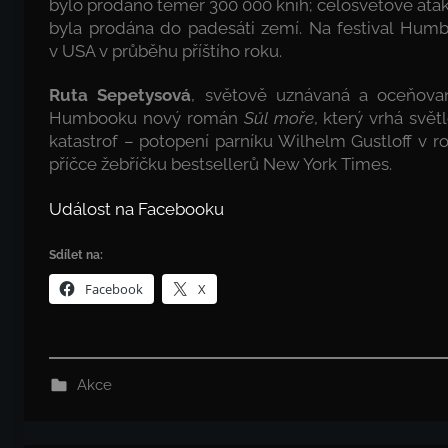
bylo prodáno téměř 300 000 knih; celosvětově ataku
byla prodána do padesáti zemí. Na festival Humbo
v USA v průběhu příštího roku.
Ruta Sepetysová
, světově uznávaná a oceňova
Humbooku nový román
Sůl moře
, který vrhá svě
katastrof – potopení parníku Wilhelm Gustloff v r
příčce žebříčku bestsellerů New York Times.
Událost na Facebooku
Sdílet na:
Facebook
X
Akce