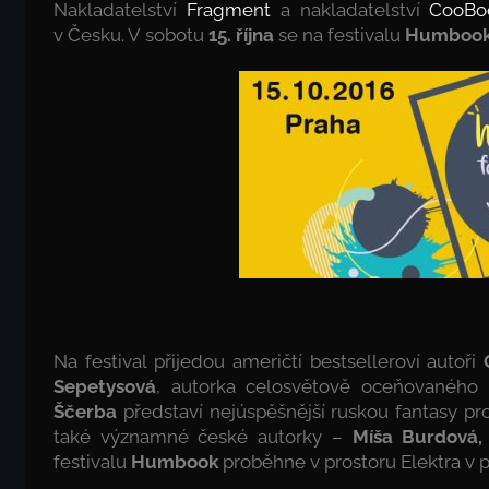
Nakladatelství
Fragment
a nakladatelství
CooBo
v Česku. V sobotu
15. října
se na festivalu
Humboo
Na festival přijedou američtí bestselleroví autoři
Sepetysová
, autorka celosvětově oceňovanéh
Ščerba
představí nejúspěšnější ruskou fantasy pr
také významné české autorky –
Míša Burdová,
festivalu
Humbook
proběhne v prostoru Elektra v p