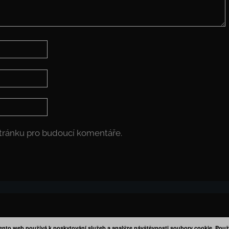
stránku pro budoucí komentáře.
ento web používá k poskytování služeb a analýze návštěvnosti soubory cookie. Použ