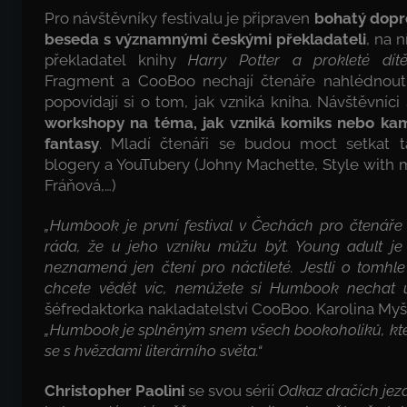
Pro návštěvníky festivalu je připraven
bohatý dop
beseda s významnými českými překladateli
, na 
překladatel knihy
Harry Potter a prokleté dít
Fragment a CooBoo nechají čtenáře nahlédnout
popovídají si o tom, jak vzniká kniha. Návštěvníci
workshopy na téma, jak vzniká komiks nebo ka
fantasy
. Mladí čtenáři se budou moct setkat t
blogery a YouTubery (Johny Machette, Style with m
Fráňová,…)
„Humbook je první festival v Čechách pro čtenář
ráda, že u jeho vzniku můžu být. Young adult je
neznamená jen čtení pro náctileté. Jestli o tomhl
chcete vědět víc, nemůžete si Humbook nechat uj
šéfredaktorka nakladatelství CooBoo. Karolina Myš
„Humbook je splněným snem všech bookoholiků, kte
se s hvězdami literárního světa.“
Christopher Paolini
se svou sérií
Odkaz dračích jez