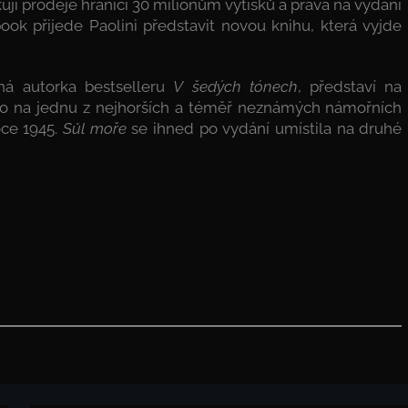
jí prodeje hranici 30 milionům výtisků a práva na vydání
ok přijede Paolini představit novou knihu, která vyjde
ná autorka bestselleru
V šedých tónech
, představí na
tlo na jednu z nejhorších a téměř neznámých námořních
oce 1945.
Sůl moře
se ihned po vydání umístila na druhé