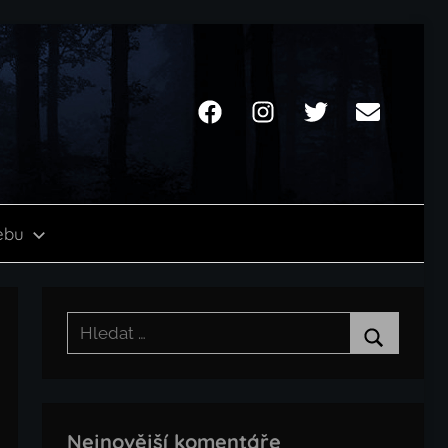
Facebook
Instagram
Twitter
Email
ebu
Hledat:
Hledat
Nejnovější komentáře