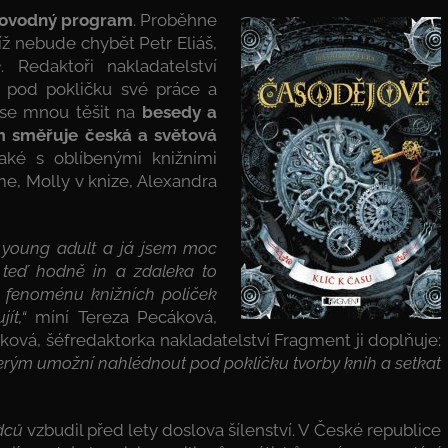
rovodný program
. Proběhne
níž nebude chybět Petr Eliáš,
ě
. Redaktoři nakladatelství
 pod pokličku své práce a
 se mnou těšit na
besedy a
m směřuje česká a světová
aké s oblíbenými knižními
e, Molly v knize, Alexandra
e young adult a já jsem moc
 teď hodně in a zdaleka to
e fenoménu knižních poliček
ít,“
míní Tereza Pecáková,
ková, šéfredaktorka nakladatelství Fragment ji doplňuje:
rým umožní nahlédnout pod pokličku tvorby knih a setkat
dců
vzbudil před lety doslova šílenství. V České republice