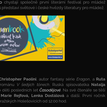
o
chystají společně první literární festival pro mládež
k
představí světové i české hvězdy literatury pro mládež.
Christopher Paolini
, autor fantasy série
Eragon
, a
Ruta
o románu
V šedých tónech
. Ruská spisovatelka
Natalja
o děti posledních let
Časodějové
. Na své čtenáře se těší
 Marie Rejfová, Lenka Dostálová
a další. První ročník
ražských Holešovicích od 12:00 hod.