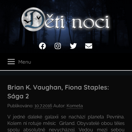
Přejít
k
obsahu
Děti
Facebook
Instagram
Twitter
Email
noci
Menu
Brian K. Vaughan, Fiona Staples:
Sága 2
Publikováno:
10.7.2016
Autor:
Kometa
V jedné daleké galaxii se nachází planeta Pevnina.
Kolem ní rotuje měsíc Girland. Obyvatelé obou těles
spolu absolutně nevycházejí. Vedou mezi sebou