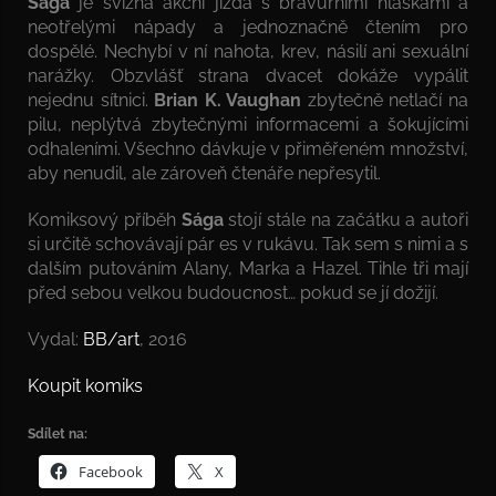
Sága
je svižná akční jízda s bravurními hláškami a
neotřelými nápady a jednoznačně čtením pro
dospělé. Nechybí v ní nahota, krev, násilí ani sexuální
narážky. Obzvlášť strana dvacet dokáže vypálit
nejednu sítnici.
Brian K. Vaughan
zbytečně netlačí na
pilu, neplýtvá zbytečnými informacemi a šokujícími
odhaleními. Všechno dávkuje v přiměřeném množství,
aby nenudil, ale zároveň čtenáře nepřesytil.
Komiksový příběh
Sága
stojí stále na začátku a autoři
si určitě schovávají pár es v rukávu. Tak sem s nimi a s
dalším putováním Alany, Marka a Hazel. Tihle tři mají
před sebou velkou budoucnost… pokud se jí dožijí.
Vydal:
BB/art
, 2016
Koupit komiks
Sdílet na:
Facebook
X