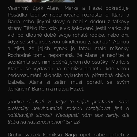
Vesmírný úprk Alany, Marka a Hazel pokračuje.
Posádka lodi se neplánovaně rozrostla o Klaru a
Barra nebo jinými slovy o babi s dědou z taťkovy
strany. Těžko říct, kdo je víc šokovaný, jestli Marko, že
vidí po dlouhé době svoje rohaté rodiče, nebo oni,
když se setkají se svou okřídlenou „snachou“ Alanou
a zjistí, že jejich synek je tátou malé míšenky.
Rozhodně tomu nepomáhá, že Alana je nepřítel a
seznámila se s nimi oděná jenom do osušky. Marko s
Klarou se vydávají na nejbližší planetu, kde vinou
nedorozumění skončila vykuchaná přízračná chůva
Izabela. Alana si zatím musí poradit se svým
„tchánem“ Barrem a malou Hazel.
„Rodiče si říkali, že když to nějak přečkáme, naše
protivníky nevyhnutelně začnou rozptylovat jiné a
naléhavější starosti. Neodpustí nám sice nikdy, ale
třeba na nás zapomenou.“ (str. 22)
Druhý svazek komiksu
Sága
opět nabízí příběh z