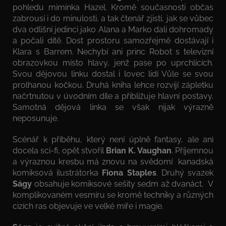
pohledu miminka Hazel. Kromě současnosti občas
zabrousí i do minulosti, a tak čtenář zjistí, jak se vůbec
dva odlišní jedinci jako Alana a Marko dali dohromady
a počali dítě. Dost prostoru samozřejmě dostávají i
Klara s Barrem. Nechybí ani princ Robot s televizní
obrazovkou místo hlavy, jenž pase po uprchlících.
Svou dějovou linku dostal i lovec lidí Vůle se svou
prolhanou kočkou. Druhá kniha lehce rozvíjí zápletku
načrtnutou v úvodním díle a přibližuje hlavní postavy.
Samotná dějová linka se však nijak výrazně
neposunuje.
Scénář k příběhu, který není úplně fantasy, ale ani
docela sci-fi, opět stvořil
Brian K. Vaughan
. Příjemnou
a výraznou kresbu má znovu na svědomí kanadská
komiksová ilustrátorka
Fiona Staples
. Druhý svazek
Ságy
obsahuje komiksové sešity sedm až dvanáct. V
komplikovaném vesmíru se kromě techniky a různých
cizích ras objevuje ve velké míře i magie.