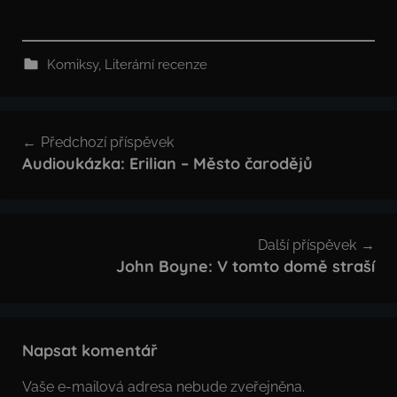
Komiksy
,
Literární recenze
Navigace
Předchozí příspěvek
pro
Audioukázka: Erilian – Město čarodějů
příspěvek
Další příspěvek
John Boyne: V tomto domě straší
Napsat komentář
Vaše e-mailová adresa nebude zveřejněna.