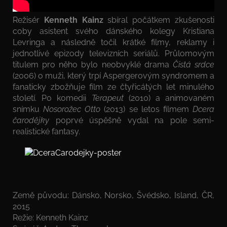
Režisér
Kenneth Kainz
sbíral počátkem zkušenosti
coby asistent svého dánského kolegy Kristiana
Levringa a následně točil krátké filmy, reklamy i
jednotlivé epizody televizních seriálů. Průlomovým
titulem pro něho bylo neobvyklé drama
Čistá srdce
(2006) o muži, který trpí Aspergerovým syndromem a
fanaticky zbožňuje film ze čtyřicátých let minulého
století. Po komedii
Terapeut
(2010) a animovaném
snímku
Nosorožec Otto
(2013) se letos filmem
Dcera
čarodějky
poprvé úspěšně vydal na pole semi-
realistické fantasy.
Země původu: Dánsko, Norsko, Švédsko, Island, ČR,
2015
Režie: Kenneth Kainz