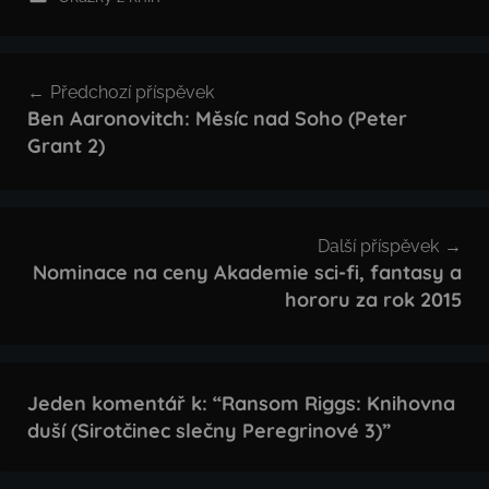
Navigace
Předchozí příspěvek
pro
Ben Aaronovitch: Měsíc nad Soho (Peter
Grant 2)
příspěvek
Další příspěvek
Nominace na ceny Akademie sci-fi, fantasy a
hororu za rok 2015
Jeden komentář k: “
Ransom Riggs: Knihovna
duší (Sirotčinec slečny Peregrinové 3)
”