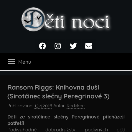
Přejít
k
obsahu
Děti
Facebook
Instagram
Twitter
Email
noci
Menu
Ransom Riggs: Knihovna duší
(Sirotčinec slečny Peregrinové 3)
Publikováno:
13.4.2016
Autor:
Redakce
Děti ze sirotčince slečny Peregrinové přicházejí
potřetí!
Podivuhodné dobrodružství podivných dětí