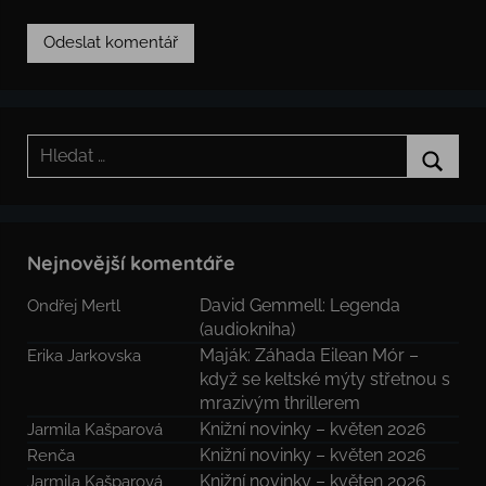
Hledat:
Hledat
Nejnovější komentáře
David Gemmell: Legenda
Ondřej Mertl
(audiokniha)
Maják: Záhada Eilean Mór –
Erika Jarkovska
když se keltské mýty střetnou s
mrazivým thrillerem
Knižní novinky – květen 2026
Jarmila Kašparová
Knižní novinky – květen 2026
Renča
Knižní novinky – květen 2026
Jarmila Kašparová