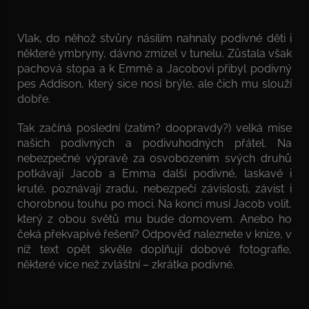
Vlak, do něhož stvůry násilím nahnaly podivné děti i
některé ymbryny, dávno zmizel v tunelu. Zůstala však
pachová stopa a k Emmě a Jacobovi přibyl podivný
pes Addison, který sice nosí brýle, ale čich mu slouží
dobře.
Tak začíná poslední (zatím? doopravdy?) velká mise
našich podivných a podivuhodných přátel. Na
nebezpečné výpravě za osvobozením svých druhů
potkávají Jacob a Emma další podivné, laskavé i
kruté, poznávají zradu, nebezpečí závislosti, závist i
chorobnou touhu po moci. Na konci musí Jacob volit,
který z obou světů mu bude domovem. Anebo ho
čeká překvapivé řešení? Odpověď naleznete v knize, v
níž text opět skvěle doplňují dobové fotografie,
některé více než zvláštní – zkrátka podivné.