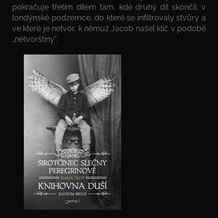
pokračuje třetím dílem tam, kde druhý díl skončil: v
londýnské podzemce, do které se infiltrovaly stvůry a
ve které je netvor, k němuž Jacob našel klíč v podobě
„netvorštiny“.