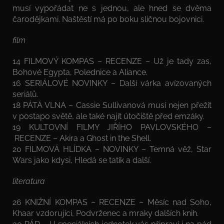
musí vypořádat ne s jednou, ale hned se dvěma
čarodějkami. Naštěstí má po boku sličnou bojovnici.
film
14 FILMOVÝ KOMPAS – RECENZE – Už je tady zas,
Bohové Egypta, Polednice a Aliance.
16 SERIÁLOVÉ NOVINKY – Další várka avízovaných
seriálů.
18 PÁTÁ VLNA – Cassie Sullivanová musí nejen přežít
v postapo světě, ale také najít útočiště před emzáky.
19 KULTOVNÍ FILMY JIŘÍHO PAVLOVSKÉHO –
RECENZE – Akira a Ghost in the Shell.
20 FILMOVÁ HLÍDKA – NOVINKY – Temná věž, Star
Wars jako kdysi, Hledá se tatík a další.
literatura
26 KNIŽNÍ KOMPAS – RECENZE – Měsíc nad Soho,
Khaar vzdorující, Podvrženec a mraky dalších knih.