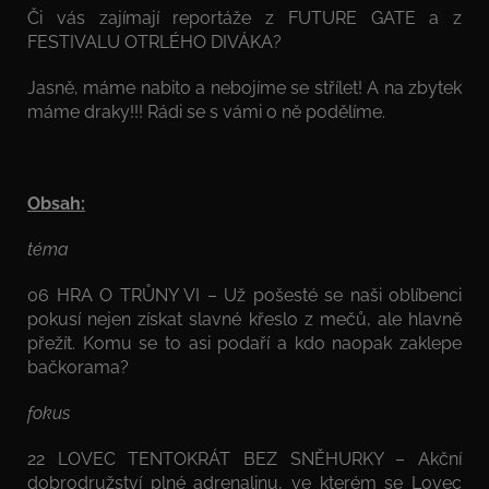
Či vás zajímají reportáže z FUTURE GATE a z
FESTIVALU OTRLÉHO DIVÁKA?
Jasně, máme nabito a nebojíme se střílet! A na zbytek
máme draky!!! Rádi se s vámi o ně podělíme.
Obsah:
téma
06 HRA O TRŮNY VI – Už pošesté se naši oblíbenci
pokusí nejen získat slavné křeslo z mečů, ale hlavně
přežít. Komu se to asi podaří a kdo naopak zaklepe
bačkorama?
fokus
22 LOVEC TENTOKRÁT BEZ SNĚHURKY – Akční
dobrodružství plné adrenalinu, ve kterém se Lovec