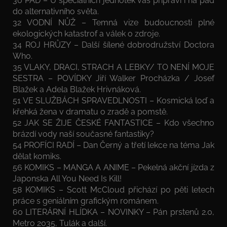
30 PÁD – U speciálních jednotek vás připraví i na pád
do alternativního světa.
32 VODNÍ NŮŽ – Temná vize budoucnosti plné
ekologických katastrof a válek o zdroje.
34 ROJ HRŮZY – Další šílené dobrodružství Doctora
Who.
35 VLAKY, DRACI, STRACH A LEBKY/ TO NENÍ MOJE
SESTRA – POVÍDKY Jiří Walker Procházka / Josef
Blažek a Adela Blažek Hrivnáková.
51 VE SLUŽBÁCH SPRAVEDLNOSTI – Kosmická loď a
křehká žena v dramatu o zradě a pomstě.
52 JAK SE ŽIJE ČESKÉ FANTASTICE – Kdo všechno
brázdí vody naší současné fantastiky?
54 PROFÍCI RADÍ – Dan Černý a třetí lekce na téma Jak
dělat komiks.
56 KOMIKS – MANGA A ANIME – Pekelná akční jízda z
Japonska All You Need Is Kill!
58 KOMIKS – Scott McCloud přichází po pěti letech
práce s geniálním grafickým románem.
60 LITERÁRNÍ HLÍDKA – NOVINKY – Pán prstenů 2.0,
Metro 2035, Tulák a další.