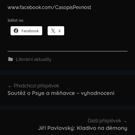
www.facebook.com/CasopisPevnost
Sdílet na:
Facebook
X
Literární aktuality
Navigace
Předchozí příspěvek
pro
Soutěž o Psye a měňavce – vyhodnocení
příspěvek
Další příspěvek
Jiří Pavlovský: Kladivo na démony