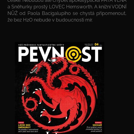
české. Nebudou ale chybět apokalyptická PÁTÁ VLNA
a Sněhurky prostý LOVEC Hemsworth. A knižní VODNÍ
NŮŽ od Paola Bacigalupiho se chystá připomenout,
že bez H2O nebude v budoucnosti mír.