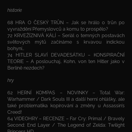
historie
68 HRA O ČESKÝ TRŮN – Jak se hrálo o trůn po
vyvraždění Přemyslovců a komu to prospělo?
72 KRVEŽÍZNIVÁ KÁLÍ – Seriál o temných postavách
světových mýtů začínáme s krvavou indickou
bohyní…
74 HITLER SLAVÍ DEVADESÁTKU – KONSPIRAČNÍ
TEORIE – A poslouchaj, Kohn, von ten Hitler jako v
Berlíně nezdech?
hry
62 HERNÍ KOMPAS – NOVINKY – Total War:
Warhammer / Dark Souls III a další herní ohlášky, ale
také problematika kopírování a změny u Assassin’s
Creed!
64 VIDEOHRY – RECENZE – Far Cry: Primal / Bravely
Second: End Layer / The Legend of Zelda: Twilight
Princess HD.