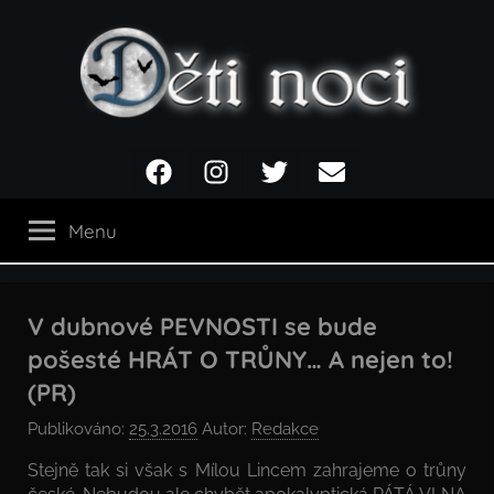
Přejít
k
obsahu
Děti
Facebook
Instagram
Twitter
Email
noci
Menu
V dubnové PEVNOSTI se bude
pošesté HRÁT O TRŮNY… A nejen to!
(PR)
Publikováno:
25.3.2016
Autor:
Redakce
Stejně tak si však s Mílou Lincem zahrajeme o trůny