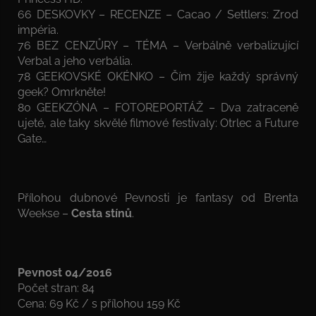
66 DESKOVKY – RECENZE – Cacao / Settlers: Zrod
impéria.
76 BEZ CENZŮRY – TÉMA – Verbálně verbalizující
Verbal a jeho verbália.
78 GEEKOVSKÉ OKÉNKO – Čím žije každý správný
geek? Omrkněte!
80 GEEKZÓNA – FOTOREPORTÁŽ – Dva zatraceně
ujeté, ale taky skvělé filmové festivaly: Otrlec a Future
Gate…
Přílohou dubnové Pevnosti je fantasy od Brenta
Weekse –
Cesta stínů
.
Pevnost 04/2016
Počet stran: 84
Cena: 69 Kč / s přílohou 159 Kč