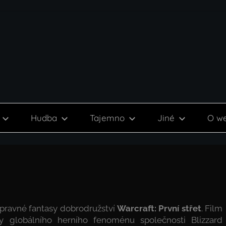
Hudba
Tajemno
Jiné
O w
ýpravné fantasy dobrodružství
Warcraft: První střet
. Film
y globálního herního fenoménu společnosti Blizzard