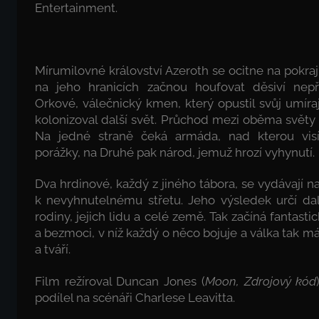
Entertainment.
Mírumilovné království Azeroth se ocitne na pokraj
na jeho hranicích začnou houfovat děsiví nepř
Orkové, válečnický kmen, který opustil svůj umíra
kolonizoval další svět. Průchod mezi oběma světy z
Na jedné straně čeká armáda, nad kterou visí
porážky, na Druhé pak národ, jemuž hrozí vyhynutí.
Dva hrdinové, každý z jiného tábora, se vydávají n
k nevyhnutelnému střetu. Jeho výsledek určí dal
rodiny, jejich lidu a celé země. Tak začíná fantast
a bezmoci, v níž každý o něco bojuje a válka tak
a tváří.
Film režíroval Duncan Jones (
Moon, Zdrojový kód
podílel na scénáři Charlese Leavitta.