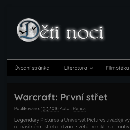
Přejít
k
obsahu
Děti
noci
Úvodní stránka
Literatura
Filmotéka
Warcraft: První střet
Publikováno:
19.3.2016
Autor:
Renča
Legendary Pictures a Universal Pictures uvádějí v
o násilném střetu dvou světů vznikl na motiv