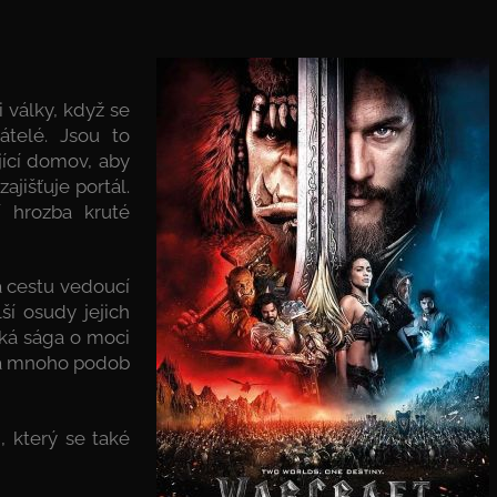
i války, když se
átelé. Jsou to
jící domov, aby
ajišťuje portál.
 hrozba kruté
a cestu vedoucí
ší osudy jejich
ická sága o moci
 má mnoho podob
), který se také