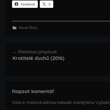
Facebook
X
Nové filmy
Navigace
Předchozí příspěvek
pro
Krotitelé duchů (2016)
příspěvek
Napsat komentář
Vaše e-mailová adresa nebude zveřejněna.
Vyžado