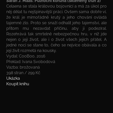
Sarah J. Maas: Půlnoční koruna (Skleněný trůn 2)
Celaena se stala královou bojovnicí a má za úkol pro
něj dělat tu nejšpinavější práci. Ovšem sama dobře ví,
že král je mimořádně krutý a jeho chování ovládá
tajemné zlo. Proto se snaží odhalit jeho tajemství, ale
přitom mu nezavdat příčinu, aby ji podezíral.
Rozehrává tak smrtelně nebezpečnou hru, v níž jde
nejen o její život, ale i o život všech jejích přátel. A
jedné noci se stane to, čeho se nejvíce obávala a co
její živit rozmetá na kousky.
Vydal: CooBoo, 2016
Překlad: Ivana Svobodová
Vazba: brožovaná
398 stran / 299 Kč
Ukázka
Koupit knihu