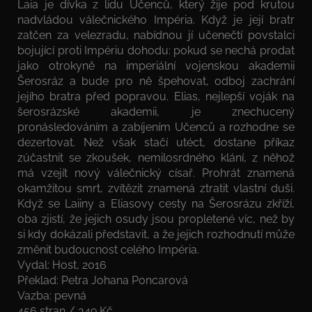
Laia je dívka z lidu Učenců, který žije pod krutou
nadvládou válečnického Impéria. Když je její bratr
zatčen za velezradu, nabídnou jí učenečtí povstalci
bojující proti Impériu dohodu: pokud se nechá prodat
jako otrokyně na imperiální vojenskou akademii
Šerosráz a bude pro ně špehovat, odboj zachrání
jejího bratra před popravou. Elias, nejlepší voják na
šerosrázské akademii, je znechucený
pronásledováním a zabíjením Učenců a rozhodne se
dezertovat. Než však stačí utéct, dostane příkaz
zúčastnit se zkoušek, nemilosrdného klání, z něhož
má vzejít nový válečnický císař. Prohrát znamená
okamžitou smrt, zvítězit znamená ztratit vlastní duši.
Když se Laiiny a Eliasovy cesty na Šerosrázu zkříží,
oba zjistí, že jejich osudy jsou propletené víc, než by
si kdy dokázali představit, a že jejich rozhodnutí může
změnit budoucnost celého Impéria.
Vydal: Host, 2016
Překlad: Petra Johana Poncarová
Vazba: pevná
456 stran / 349 Kč