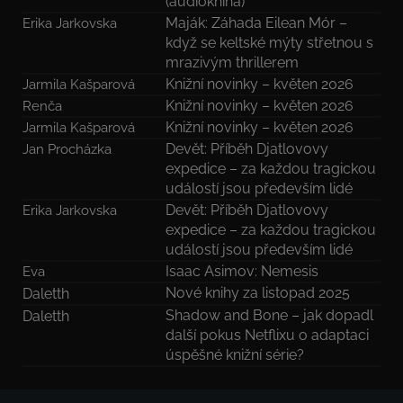
(audiokniha)
Maják: Záhada Eilean Mór –
Erika Jarkovska
když se keltské mýty střetnou s
mrazivým thrillerem
Knižní novinky – květen 2026
Jarmila Kašparová
Knižní novinky – květen 2026
Renča
Knižní novinky – květen 2026
Jarmila Kašparová
Devět: Příběh Djatlovovy
Jan Procházka
expedice – za každou tragickou
událostí jsou především lidé
Devět: Příběh Djatlovovy
Erika Jarkovska
expedice – za každou tragickou
událostí jsou především lidé
Isaac Asimov: Nemesis
Eva
Nové knihy za listopad 2025
Daletth
Shadow and Bone – jak dopadl
Daletth
další pokus Netflixu o adaptaci
úspěšné knižní série?