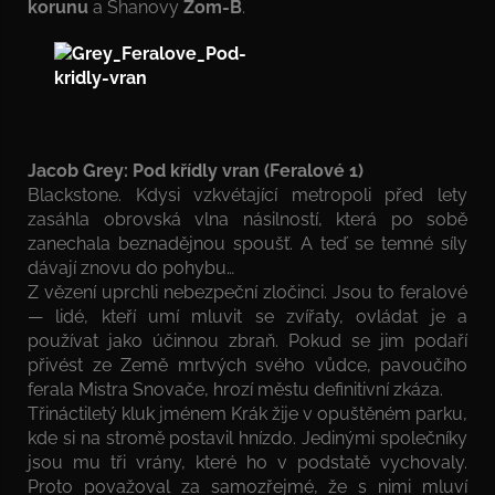
korunu
a Shanovy
Zom-B
.
Jacob Grey: Pod křídly vran (Feralové 1)
Blackstone. Kdysi vzkvétající metropoli před lety
zasáhla obrovská vlna násilností, která po sobě
zanechala beznadějnou spoušť. A teď se temné síly
dávají znovu do pohybu…
Z vězení uprchli nebezpeční zločinci. Jsou to feralové
— lidé, kteří umí mluvit se zvířaty, ovládat je a
používat jako účinnou zbraň. Pokud se jim podaří
přivést ze Země mrtvých svého vůdce, pavoučího
ferala Mistra Snovače, hrozí městu definitivní zkáza.
Třináctiletý kluk jménem Krák žije v opuštěném parku,
kde si na stromě postavil hnízdo. Jedinými společníky
jsou mu tři vrány, které ho v podstatě vychovaly.
Proto považoval za samozřejmé, že s nimi mluví