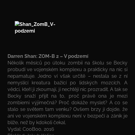
Darren Shan: ZOM-B 2 – V podzemí
Několik měsíců po útoku zombií na školu se Becky
probudí ve vojenském komplexu a prakticky na nic si
nepamatuje. Jedno ví však určitě – nestala se z ní
nemyslící kreatura bažící po lidských mozcích. A
vědci, kteří ji zkoumají, jí nechtějí nic prozradit. A tak se
Becky snaží přijít na to, proč právě ona je mezi
zombiemi výjimečná? Proč dokáže myslet? A co se
stalo se světem tam venku? Ovšem brzy jí dojde, že
ani ve vojenském komplexu není v bezpečí a zánik je
blíže, než by kdokoli čekal.
Vydal: CooBoo, 2016