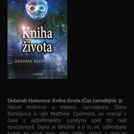
Deborah Harkness: Kniha života (Čas čarodějnic 3)
Hlavní hrdinové a milenci, čarodějnice Diana
Bishopová a upír Matthew Clairmont, se vracejí v
čase z alžbětinského Londýna zpět do naší
současnosti. Diana je těhotná a o to víc odhodlaná
bránit se proti těm, kteří chtějí ukrást a zneužít