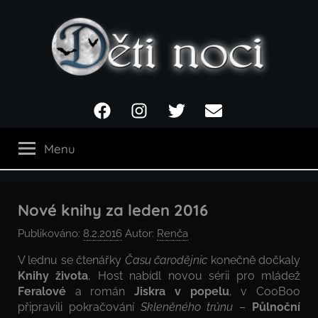
Přejít
k
obsahu
Děti
Facebook
Instagram
Twitter
Email
noci
Menu
Nové knihy za leden 2016
Publikováno:
8.2.2016
Autor:
Renča
V lednu se čtenářky
Času čarodějnic
konečně dočkaly
Knihy života
, Host nabídl novou sérii pro mládež
Feralové
a román
Jiskra v popelu
, v CooBoo
připravili pokračování
Skleněného trůnu
–
Půlnoční