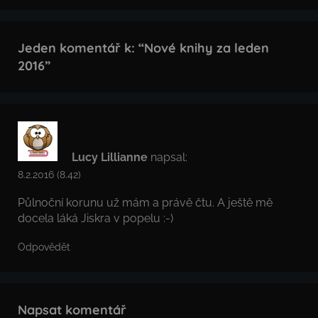
Jeden komentář k: “
Nové knihy za leden
2016
”
Lucy Lillianne
napsal:
8.2.2016 (8.42)
Půlnoční korunu už mám a právě čtu. A ještě mě
docela láká Jiskra v popelu :-)
Odpovědět
Napsat komentář