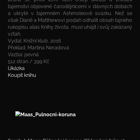
tajemství objevené čarodějnicemi v dávných dobách
a ukryté v tajemném Ashmoleově svazku. Než se
však Dianě a Matthewovi podaří odhalit obsah tajného
rukopisu alias Knihy života, musí uhájit i svůj zakázaný
vztah.
Vydal: Knižní klub, 2016
Překlad: Martina Neradová
Vazba: pevná
512 stran / 399 Kč
Ukázka
Koupit knihu