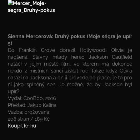
Sienna Mercerová: Druhý pokus (Moje ségra je upír
5)
Do Franklin Grove dorazil Hollywood! Olivia je
nadšená. Slavný mladý herec Jackson Caulfield
natáčí v jejím městě film, ve kterém má dokonce
někdo z místních šanci získat roli. Takže když Olivia
narazí na Jacksona a on ji provede po place, je to pro
ni jako splněný sen. Je možné, že by Jackson byl
upír?
Vydal: CooBoo, 2016
Překlad: Jakub Kalina
Vazba: brožovaná
208 stran / 189 Kč
Koupit knihu