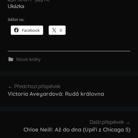
Ukázka
Sdílet na:
Facebook
X
Nové knihy
Navigace
Předchozí příspěvek
pro
Victoria Aveyardová: Rudá královna
příspěvek
Další příspěvek
Chloe Neill: Až do dna (Upíři z Chicaga 5)